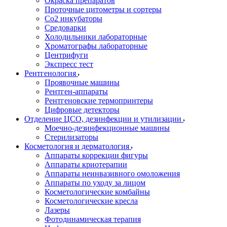
Окраска препаратов
Проточные цитометры и сортеры
Со2 инкубаторы
Средоварки
Холодильники лабораторные
Хроматографы лабораторные
Центрифуги
Экспресс тест
Рентгенология
Проявочные машины
Рентген-аппараты
Рентгеновские термопринтеры
Цифровые детекторы
Отделение ЦСО, дезинфекции и утилизации
Моечно-дезинфекционные машины
Стерилизаторы
Косметология и дерматология
Аппараты коррекции фигуры
Аппараты криотерапии
Аппараты неинвазивного омоложения
Аппараты по уходу за лицом
Косметологические комбайны
Косметологические кресла
Лазеры
Фотодинамическая терапия