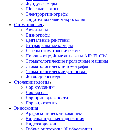
Фундус-камеры
Щелевые лампы
Электроретинографы
Эндотелиальные микроскопы
Стоматология
Автоклавы
Визиографы
Дентальные рентгены
Интраоральные камеры
Лазеры стоматологические
Порошкоструйные аппараты AIR FLOW
Стоматологические проявочные машины
Стоматологические томографы
Стоматологические установки
Физиодиспенсеры
Отоларингология
Лор комбайны
Лор кресла
Лор принадлежности
Лор эндоскопия
Эндоскопия
Артроскопический комплекс
Видеокапсульная эндоскопия
Видеоэндоскопы
Гибкие эндоскопы (Фиброcкопы)