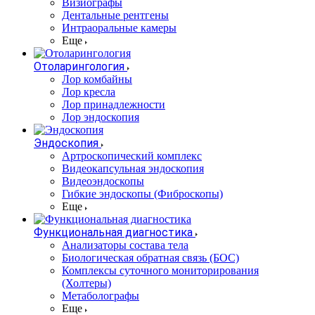
Визиографы
Дентальные рентгены
Интраоральные камеры
Еще
Отоларингология
Лор комбайны
Лор кресла
Лор принадлежности
Лор эндоскопия
Эндоскопия
Артроскопический комплекс
Видеокапсульная эндоскопия
Видеоэндоскопы
Гибкие эндоскопы (Фиброcкопы)
Еще
Функциональная диагностика
Анализаторы состава тела
Биологическая обратная связь (БОС)
Комплексы суточного мониторирования
(Холтеры)
Метаболографы
Еще