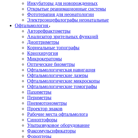
Инкубаторы для новорожденных
Открытые реанимационные системы
Фототерапия для неонатологии
Электроэнцефалографы неонатальные
Офтальмология
Авторефрактометры
Анализатор зрительных функций
Диоптриметры
Корнеальные топографы
Криохирургия
Микрокератомы
Оптические биометры
Офтальмологическая навигация
Офтальмологические лазеры
Офтальмологические микроскопы
Офтальмологические томографы
Пахиметры
Периметры
Пневмотонометры
Проектор знаков
Рабочие места офтальмолога
Синоптофоры
Ультразвуковое оборудование
Факоэмульсификаторы
Фороптеры