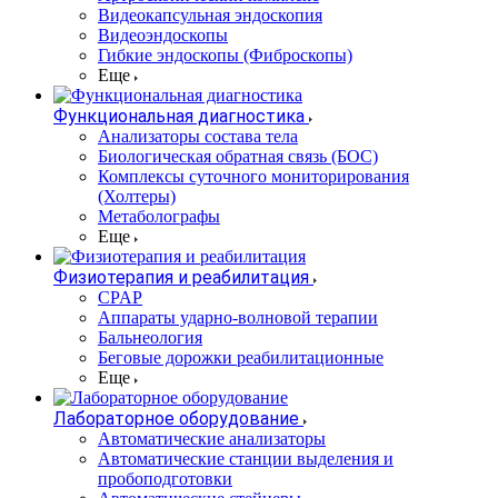
Видеокапсульная эндоскопия
Видеоэндоскопы
Гибкие эндоскопы (Фиброcкопы)
Еще
Функциональная диагностика
Анализаторы состава тела
Биологическая обратная связь (БОС)
Комплексы суточного мониторирования
(Холтеры)
Метаболографы
Еще
Физиотерапия и реабилитация
CPAP
Аппараты ударно-волновой терапии
Бальнеология
Беговые дорожки реабилитационные
Еще
Лабораторное оборудование
Автоматические анализаторы
Автоматические станции выделения и
пробоподготовки