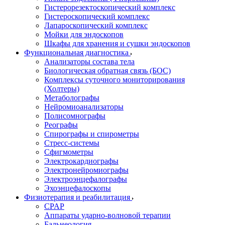
Гистерорезектоскопический комплекс
Гистероскопический комплекс
Лапароскопический комплекс
Мойки для эндоскопов
Шкафы для хранения и сушки эндоскопов
Функциональная диагностика
Анализаторы состава тела
Биологическая обратная связь (БОС)
Комплексы суточного мониторирования
(Холтеры)
Метаболографы
Нейромиоанализаторы
Полисомнографы
Реографы
Спирографы и спирометры
Стресс-системы
Сфигмометры
Электрокардиографы
Электронейромиографы
Электроэнцефалографы
Эхоэнцефалоскопы
Физиотерапия и реабилитация
CPAP
Аппараты ударно-волновой терапии
Бальнеология