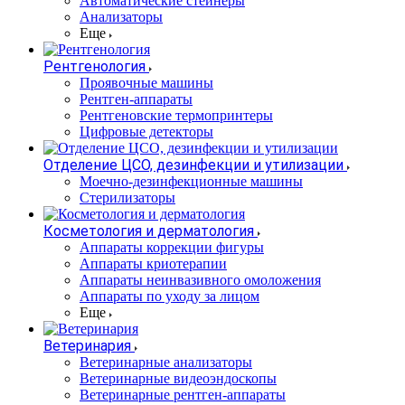
Автоматические стейнеры
Анализаторы
Еще
Рентгенология
Проявочные машины
Рентген-аппараты
Рентгеновские термопринтеры
Цифровые детекторы
Отделение ЦСО, дезинфекции и утилизации
Моечно-дезинфекционные машины
Стерилизаторы
Косметология и дерматология
Аппараты коррекции фигуры
Аппараты криотерапии
Аппараты неинвазивного омоложения
Аппараты по уходу за лицом
Еще
Ветеринария
Ветеринарные анализаторы
Ветеринарные видеоэндоскопы
Ветеринарные рентген-аппараты