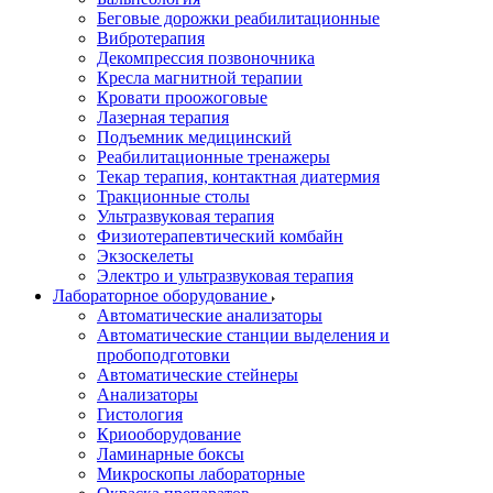
Беговые дорожки реабилитационные
Вибротерапия
Декомпрессия позвоночника
Кресла магнитной терапии
Кровати проожоговые
Лазерная терапия
Подъемник медицинский
Реабилитационные тренажеры
Текар терапия, контактная диатермия
Тракционные столы
Ультразвуковая терапия
Физиотерапевтический комбайн
Экзоскелеты
Электро и ультразвуковая терапия
Лабораторное оборудование
Автоматические анализаторы
Автоматические станции выделения и
пробоподготовки
Автоматические стейнеры
Анализаторы
Гистология
Криооборудование
Ламинарные боксы
Микроскопы лабораторные