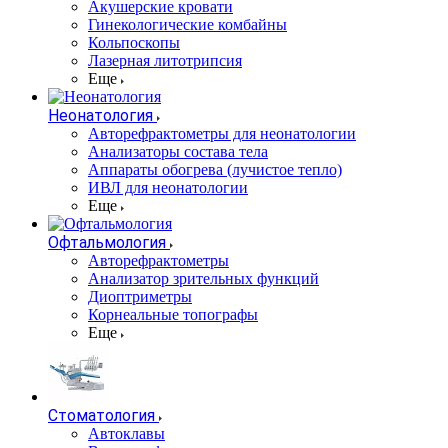
Акушерские кровати
Гинекологические комбайны
Кольпоскопы
Лазерная литотрипсия
Еще
Неонатология
Авторефрактометры для неонатологии
Анализаторы состава тела
Аппараты обогрева (лучистое тепло)
ИВЛ для неонатологии
Еще
Офтальмология
Авторефрактометры
Анализатор зрительных функций
Диоптриметры
Корнеальные топографы
Еще
Стоматология
Автоклавы