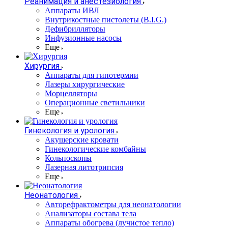
Реанимация и анестезиология
Аппараты ИВЛ
Внутрикостные пистолеты (B.I.G.)
Дефибрилляторы
Инфузионные насосы
Еще
Хирургия
Аппараты для гипотермии
Лазеры хирургические
Морцелляторы
Операционные светильники
Еще
Гинекология и урология
Акушерские кровати
Гинекологические комбайны
Кольпоскопы
Лазерная литотрипсия
Еще
Неонатология
Авторефрактометры для неонатологии
Анализаторы состава тела
Аппараты обогрева (лучистое тепло)