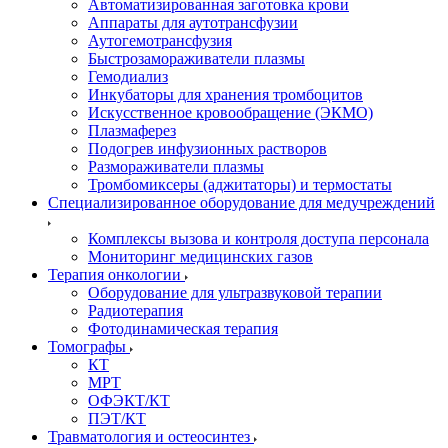
Автоматизированная заготовка крови
Аппараты для аутотрансфузии
Аутогемотрансфузия
Быстрозамораживатели плазмы
Гемодиализ
Инкубаторы для хранения тромбоцитов
Искусственное кровообращение (ЭКМО)
Плазмаферез
Подогрев инфузионных растворов
Размораживатели плазмы
Тромбомиксеры (аджитаторы) и термостаты
Специализированное оборудование для медучреждений
Комплексы вызова и контроля доступа персонала
Мониторинг медицинских газов
Терапия онкологии
Оборудование для ультразвуковой терапии
Радиотерапия
Фотодинамическая терапия
Томографы
КТ
МРТ
ОФЭКТ/КТ
ПЭТ/КТ
Травматология и остеосинтез