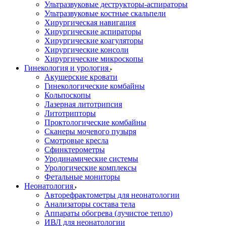
Ультразвуковые деструкторы-аспираторы
Ультразвуковые костные скальпели
Хирургическая навигация
Хирургические аспираторы
Хирургические коагуляторы
Хирургические консоли
Хирургические микроскопы
Гинекология и урология
Акушерские кровати
Гинекологические комбайны
Кольпоскопы
Лазерная литотрипсия
Литотрипторы
Проктологические комбайны
Сканеры мочевого пузыря
Смотровые кресла
Сфинктерометры
Уродинамические системы
Урологические комплексы
Фетальные мониторы
Неонатология
Авторефрактометры для неонатологии
Анализаторы состава тела
Аппараты обогрева (лучистое тепло)
ИВЛ для неонатологии