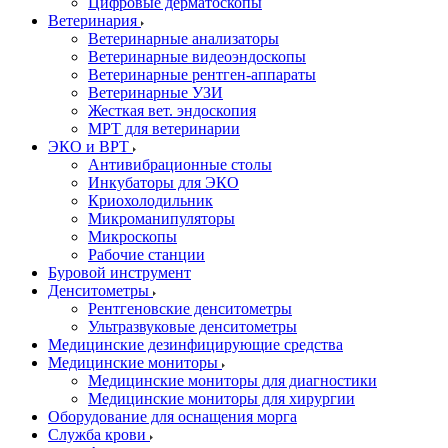
Цифровые дерматоскопы
Ветеринария
Ветеринарные анализаторы
Ветеринарные видеоэндоскопы
Ветеринарные рентген-аппараты
Ветеринарные УЗИ
Жесткая вет. эндоскопия
МРТ для ветеринарии
ЭКО и ВРТ
Антивибрационные столы
Инкубаторы для ЭКО
Криохолодильник
Микроманипуляторы
Микроскопы
Рабочие станции
Буровой инструмент
Денситометры
Рентгеновские денситометры
Ультразвуковые денситометры
Медицинские дезинфицирующие средства
Медицинские мониторы
Медицинские мониторы для диагностики
Медицинские мониторы для хирургии
Оборудование для оснащения морга
Служба крови