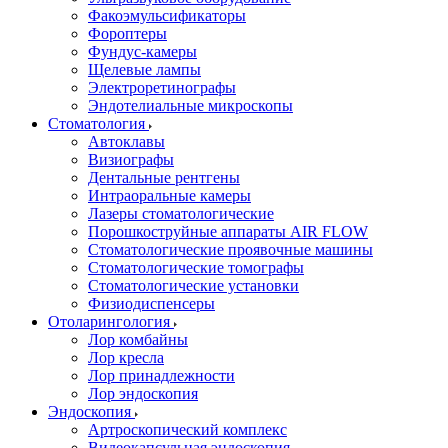
Факоэмульсификаторы
Фороптеры
Фундус-камеры
Щелевые лампы
Электроретинографы
Эндотелиальные микроскопы
Стоматология
Автоклавы
Визиографы
Дентальные рентгены
Интраоральные камеры
Лазеры стоматологические
Порошкоструйные аппараты AIR FLOW
Стоматологические проявочные машины
Стоматологические томографы
Стоматологические установки
Физиодиспенсеры
Отоларингология
Лор комбайны
Лор кресла
Лор принадлежности
Лор эндоскопия
Эндоскопия
Артроскопический комплекс
Видеокапсульная эндоскопия