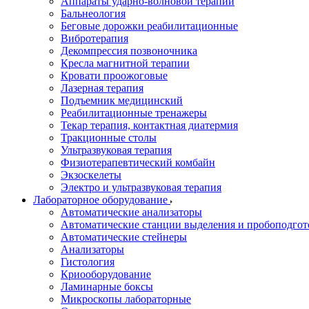
Аппараты ударно-волновой терапии
Бальнеология
Беговые дорожки реабилитационные
Вибротерапия
Декомпрессия позвоночника
Кресла магнитной терапии
Кровати проожоговые
Лазерная терапия
Подъемник медицинский
Реабилитационные тренажеры
Текар терапия, контактная диатермия
Тракционные столы
Ультразвуковая терапия
Физиотерапевтический комбайн
Экзоскелеты
Электро и ультразвуковая терапия
Лабораторное оборудование
Автоматические анализаторы
Автоматические станции выделения и пробоподгот
Автоматические стейнеры
Анализаторы
Гистология
Криооборудование
Ламинарные боксы
Микроскопы лабораторные