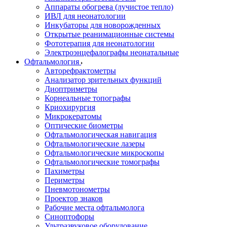
Аппараты обогрева (лучистое тепло)
ИВЛ для неонатологии
Инкубаторы для новорожденных
Открытые реанимационные системы
Фототерапия для неонатологии
Электроэнцефалографы неонатальные
Офтальмология
Авторефрактометры
Анализатор зрительных функций
Диоптриметры
Корнеальные топографы
Криохирургия
Микрокератомы
Оптические биометры
Офтальмологическая навигация
Офтальмологические лазеры
Офтальмологические микроскопы
Офтальмологические томографы
Пахиметры
Периметры
Пневмотонометры
Проектор знаков
Рабочие места офтальмолога
Синоптофоры
Ультразвуковое оборудование