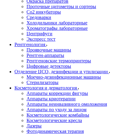
Окраска препаратов
Проточные цитометры и сортеры
Со2 инкубаторы
Средоварки
Холодильники лабораторные
Хроматографы лабораторные
Центрифуги
Экспресс тест
Рентгенология
Проявочные машины
Рентген-аппараты
Рентгеновские термопринтеры
Цифровые детекторы
Отделение ЦСО, дезинфекции и утилизации
Моечно-дезинфекционные машины
Стерилизаторы
Косметология и дерматология
Аппараты коррекции фигуры
Аппараты криотерапии
Аппараты неинвазивного омоложения
Аппараты по уходу за лицом
Косметологические комбайны
Косметологические кресла
Лазеры
Фотодинамическая терапия