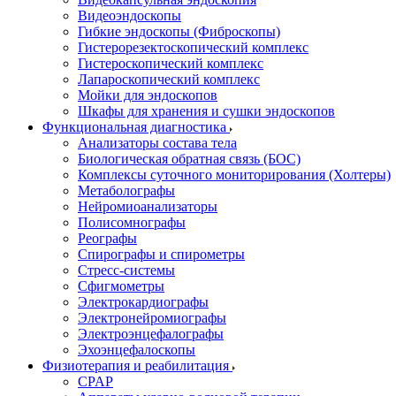
Видеоэндоскопы
Гибкие эндоскопы (Фиброcкопы)
Гистерорезектоскопический комплекс
Гистероскопический комплекс
Лапароскопический комплекс
Мойки для эндоскопов
Шкафы для хранения и сушки эндоскопов
Функциональная диагностика
Анализаторы состава тела
Биологическая обратная связь (БОС)
Комплексы суточного мониторирования (Холтеры)
Метаболографы
Нейромиоанализаторы
Полисомнографы
Реографы
Спирографы и спирометры
Стресс-системы
Сфигмометры
Электрокардиографы
Электронейромиографы
Электроэнцефалографы
Эхоэнцефалоскопы
Физиотерапия и реабилитация
CPAP