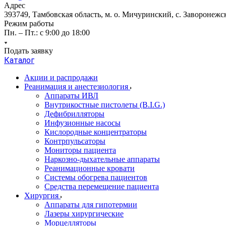
Адрес
393749, Тамбовская область, м. о. Мичуринский, с. Заворонежск
Режим работы
Пн. – Пт.: с 9:00 до 18:00
Подать заявку
Каталог
Акции и распродажи
Реанимация и анестезиология
Аппараты ИВЛ
Внутрикостные пистолеты (B.I.G.)
Дефибрилляторы
Инфузионные насосы
Кислородные концентраторы
Контрпульсаторы
Мониторы пациента
Наркозно-дыхательные аппараты
Реанимационные кровати
Системы обогрева пациентов
Средства перемещение пациента
Хирургия
Аппараты для гипотермии
Лазеры хирургические
Морцелляторы