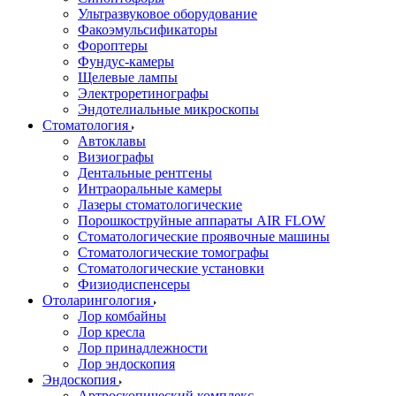
Ультразвуковое оборудование
Факоэмульсификаторы
Фороптеры
Фундус-камеры
Щелевые лампы
Электроретинографы
Эндотелиальные микроскопы
Стоматология
Автоклавы
Визиографы
Дентальные рентгены
Интраоральные камеры
Лазеры стоматологические
Порошкоструйные аппараты AIR FLOW
Стоматологические проявочные машины
Стоматологические томографы
Стоматологические установки
Физиодиспенсеры
Отоларингология
Лор комбайны
Лор кресла
Лор принадлежности
Лор эндоскопия
Эндоскопия
Артроскопический комплекс