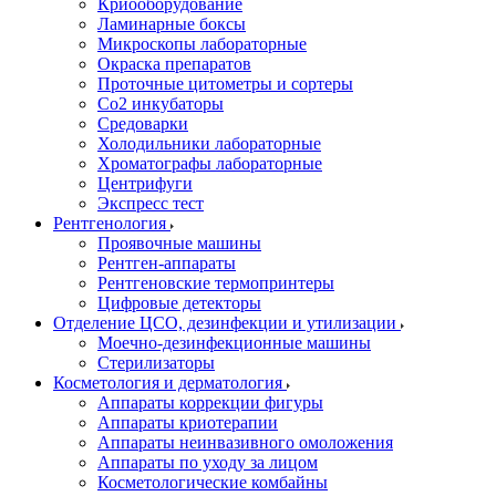
Криооборудование
Ламинарные боксы
Микроскопы лабораторные
Окраска препаратов
Проточные цитометры и сортеры
Со2 инкубаторы
Средоварки
Холодильники лабораторные
Хроматографы лабораторные
Центрифуги
Экспресс тест
Рентгенология
Проявочные машины
Рентген-аппараты
Рентгеновские термопринтеры
Цифровые детекторы
Отделение ЦСО, дезинфекции и утилизации
Моечно-дезинфекционные машины
Стерилизаторы
Косметология и дерматология
Аппараты коррекции фигуры
Аппараты криотерапии
Аппараты неинвазивного омоложения
Аппараты по уходу за лицом
Косметологические комбайны