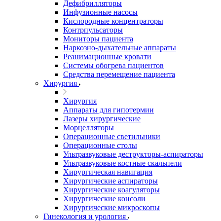
Дефибрилляторы
Инфузионные насосы
Кислородные концентраторы
Контрпульсаторы
Мониторы пациента
Наркозно-дыхательные аппараты
Реанимационные кровати
Системы обогрева пациентов
Средства перемещение пациента
Хирургия
Хирургия
Аппараты для гипотермии
Лазеры хирургические
Морцелляторы
Операционные светильники
Операционные столы
Ультразвуковые деструкторы-аспираторы
Ультразвуковые костные скальпели
Хирургическая навигация
Хирургические аспираторы
Хирургические коагуляторы
Хирургические консоли
Хирургические микроскопы
Гинекология и урология