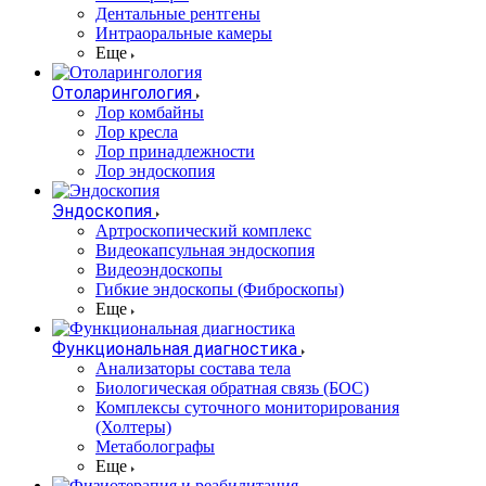
Дентальные рентгены
Интраоральные камеры
Еще
Отоларингология
Лор комбайны
Лор кресла
Лор принадлежности
Лор эндоскопия
Эндоскопия
Артроскопический комплекс
Видеокапсульная эндоскопия
Видеоэндоскопы
Гибкие эндоскопы (Фиброcкопы)
Еще
Функциональная диагностика
Анализаторы состава тела
Биологическая обратная связь (БОС)
Комплексы суточного мониторирования
(Холтеры)
Метаболографы
Еще