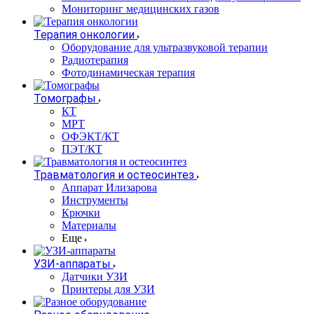
Мониторинг медицинских газов
Терапия онкологии
Оборудование для ультразвуковой терапии
Радиотерапия
Фотодинамическая терапия
Томографы
КТ
МРТ
ОФЭКТ/КТ
ПЭТ/КТ
Травматология и остеосинтез
Аппарат Илизарова
Инструменты
Крючки
Материалы
Еще
УЗИ-аппараты
Датчики УЗИ
Принтеры для УЗИ