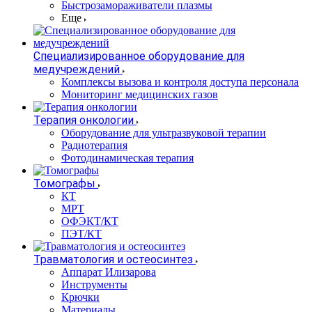
Быстрозамораживатели плазмы
Еще
Специализированное оборудование для
медучреждений
Комплексы вызова и контроля доступа персонала
Мониторинг медицинских газов
Терапия онкологии
Оборудование для ультразвуковой терапии
Радиотерапия
Фотодинамическая терапия
Томографы
КТ
МРТ
ОФЭКТ/КТ
ПЭТ/КТ
Травматология и остеосинтез
Аппарат Илизарова
Инструменты
Крючки
Материалы