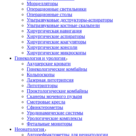
Морцелляторы
Операционные светильники
Операционные столы
Ультразвуковые деструкторы-аспираторы
Ультразвуковые костные скальпели
Хирургическая навигация
Хирургические аспираторы
Хирургические коагуляторы
Хирургические консоли
Хирургические микроскопы
Гинекология и урология
Акушерские кровати
Гинекологические комбайны
Кольпоскопы
Лазерная литотрипсия
Литотрипторы
Проктологические комбайны
Сканеры мочевого пузыря
Смотровые кресла
Сфинктерометры
Уродинамические системы
Урологические комплексы
Фетальные мониторы
Неонатология
Авторефрактометры для неонатологии