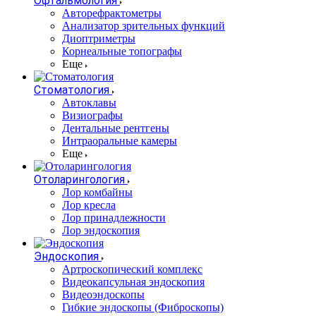
Офтальмология
Авторефрактометры
Анализатор зрительных функций
Диоптриметры
Корнеальные топографы
Еще
Стоматология
Автоклавы
Визиографы
Дентальные рентгены
Интраоральные камеры
Еще
Отоларингология
Лор комбайны
Лор кресла
Лор принадлежности
Лор эндоскопия
Эндоскопия
Артроскопический комплекс
Видеокапсульная эндоскопия
Видеоэндоскопы
Гибкие эндоскопы (Фиброcкопы)