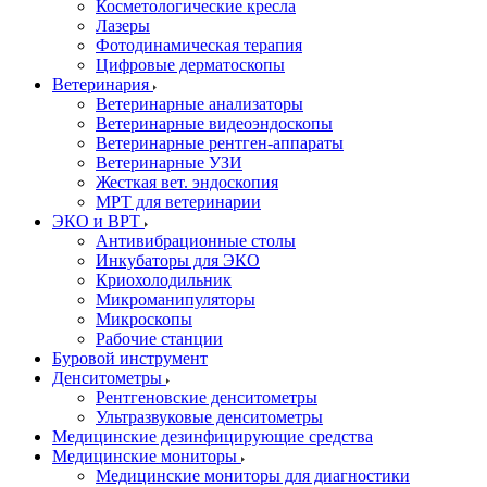
Косметологические кресла
Лазеры
Фотодинамическая терапия
Цифровые дерматоскопы
Ветеринария
Ветеринарные анализаторы
Ветеринарные видеоэндоскопы
Ветеринарные рентген-аппараты
Ветеринарные УЗИ
Жесткая вет. эндоскопия
МРТ для ветеринарии
ЭКО и ВРТ
Антивибрационные столы
Инкубаторы для ЭКО
Криохолодильник
Микроманипуляторы
Микроскопы
Рабочие станции
Буровой инструмент
Денситометры
Рентгеновские денситометры
Ультразвуковые денситометры
Медицинские дезинфицирующие средства
Медицинские мониторы
Медицинские мониторы для диагностики