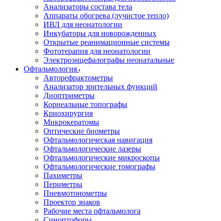
Анализаторы состава тела
Аппараты обогрева (лучистое тепло)
ИВЛ для неонатологии
Инкубаторы для новорожденных
Открытые реанимационные системы
Фототерапия для неонатологии
Электроэнцефалографы неонатальные
Офтальмология
Авторефрактометры
Анализатор зрительных функций
Диоптриметры
Корнеальные топографы
Криохирургия
Микрокератомы
Оптические биометры
Офтальмологическая навигация
Офтальмологические лазеры
Офтальмологические микроскопы
Офтальмологические томографы
Пахиметры
Периметры
Пневмотонометры
Проектор знаков
Рабочие места офтальмолога
Синоптофоры