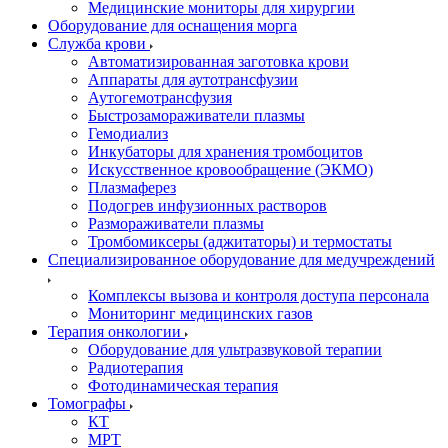
Медицинские мониторы для хирургии
Оборудование для оснащения морга
Служба крови
Автоматизированная заготовка крови
Аппараты для аутотрансфузии
Аутогемотрансфузия
Быстрозамораживатели плазмы
Гемодиализ
Инкубаторы для хранения тромбоцитов
Искусственное кровообращение (ЭКМО)
Плазмаферез
Подогрев инфузионных растворов
Размораживатели плазмы
Тромбомиксеры (аджитаторы) и термостаты
Специализированное оборудование для медучреждений
Комплексы вызова и контроля доступа персонала
Мониторинг медицинских газов
Терапия онкологии
Оборудование для ультразвуковой терапии
Радиотерапия
Фотодинамическая терапия
Томографы
КТ
МРТ