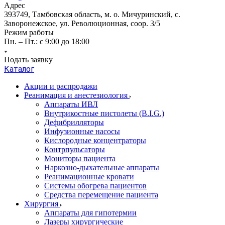
Адрес
393749, Тамбовская область, м. о. Мичуринский, с.
Заворонежское, ул. Революционная, соор. 3/5
Режим работы
Пн. – Пт.: с 9:00 до 18:00
Подать заявку
Каталог
Акции и распродажи
Реанимация и анестезиология
Аппараты ИВЛ
Внутрикостные пистолеты (B.I.G.)
Дефибрилляторы
Инфузионные насосы
Кислородные концентраторы
Контрпульсаторы
Мониторы пациента
Наркозно-дыхательные аппараты
Реанимационные кровати
Системы обогрева пациентов
Средства перемещение пациента
Хирургия
Аппараты для гипотермии
Лазеры хирургические