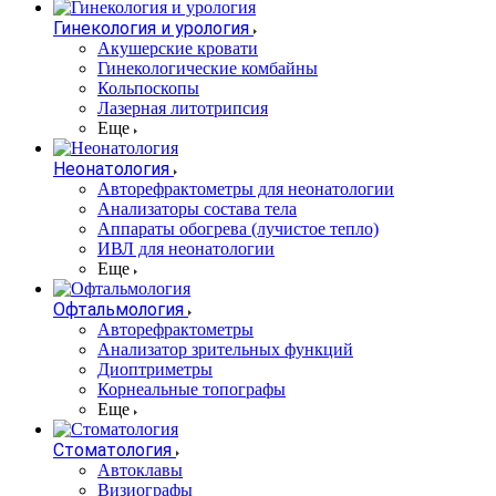
Гинекология и урология
Акушерские кровати
Гинекологические комбайны
Кольпоскопы
Лазерная литотрипсия
Еще
Неонатология
Авторефрактометры для неонатологии
Анализаторы состава тела
Аппараты обогрева (лучистое тепло)
ИВЛ для неонатологии
Еще
Офтальмология
Авторефрактометры
Анализатор зрительных функций
Диоптриметры
Корнеальные топографы
Еще
Стоматология
Автоклавы
Визиографы