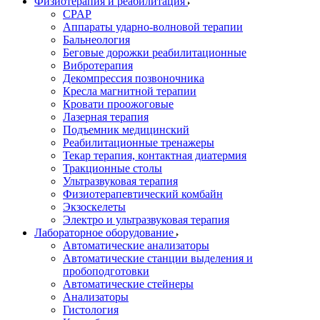
Физиотерапия и реабилитация
CPAP
Аппараты ударно-волновой терапии
Бальнеология
Беговые дорожки реабилитационные
Вибротерапия
Декомпрессия позвоночника
Кресла магнитной терапии
Кровати проожоговые
Лазерная терапия
Подъемник медицинский
Реабилитационные тренажеры
Текар терапия, контактная диатермия
Тракционные столы
Ультразвуковая терапия
Физиотерапевтический комбайн
Экзоскелеты
Электро и ультразвуковая терапия
Лабораторное оборудование
Автоматические анализаторы
Автоматические станции выделения и
пробоподготовки
Автоматические стейнеры
Анализаторы
Гистология