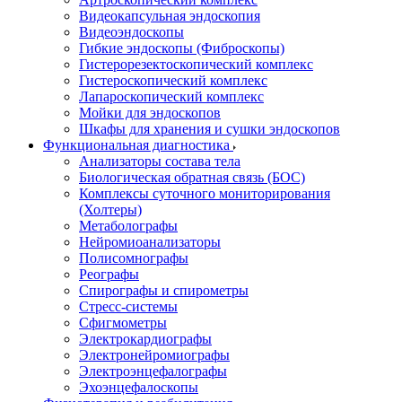
Видеокапсульная эндоскопия
Видеоэндоскопы
Гибкие эндоскопы (Фиброcкопы)
Гистерорезектоскопический комплекс
Гистероскопический комплекс
Лапароскопический комплекс
Мойки для эндоскопов
Шкафы для хранения и сушки эндоскопов
Функциональная диагностика
Анализаторы состава тела
Биологическая обратная связь (БОС)
Комплексы суточного мониторирования
(Холтеры)
Метаболографы
Нейромиоанализаторы
Полисомнографы
Реографы
Спирографы и спирометры
Стресс-системы
Сфигмометры
Электрокардиографы
Электронейромиографы
Электроэнцефалографы
Эхоэнцефалоскопы