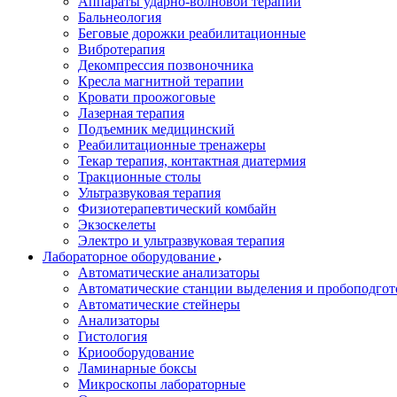
Аппараты ударно-волновой терапии
Бальнеология
Беговые дорожки реабилитационные
Вибротерапия
Декомпрессия позвоночника
Кресла магнитной терапии
Кровати проожоговые
Лазерная терапия
Подъемник медицинский
Реабилитационные тренажеры
Текар терапия, контактная диатермия
Тракционные столы
Ультразвуковая терапия
Физиотерапевтический комбайн
Экзоскелеты
Электро и ультразвуковая терапия
Лабораторное оборудование
Автоматические анализаторы
Автоматические станции выделения и пробоподгот
Автоматические стейнеры
Анализаторы
Гистология
Криооборудование
Ламинарные боксы
Микроскопы лабораторные