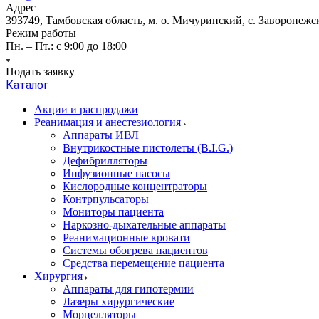
Адрес
393749, Тамбовская область, м. о. Мичуринский, с. Заворонежск
Режим работы
Пн. – Пт.: с 9:00 до 18:00
Подать заявку
Каталог
Акции и распродажи
Реанимация и анестезиология
Аппараты ИВЛ
Внутрикостные пистолеты (B.I.G.)
Дефибрилляторы
Инфузионные насосы
Кислородные концентраторы
Контрпульсаторы
Мониторы пациента
Наркозно-дыхательные аппараты
Реанимационные кровати
Системы обогрева пациентов
Средства перемещение пациента
Хирургия
Аппараты для гипотермии
Лазеры хирургические
Морцелляторы