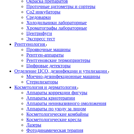
Окраска препаратов
Проточные цитометры и сортеры
Со2 инкубаторы
Средоварки
Холодильники лабораторные
Хроматографы лабораторные
Центрифуги
Экспресс тест
Рентгенология
Проявочные машины
Рентген-аппараты
Рентгеновские термопринтеры
Цифровые детекторы
Отделение ЦСО, дезинфекции и утилизации
Моечно-дезинфекционные машины
Стерилизаторы
Косметология и дерматология
Аппараты коррекции фигуры
Аппараты криотерапии
Аппараты неинвазивного омоложения
Аппараты по уходу за лицом
Косметологические комбайны
Косметологические кресла
Лазеры
Фотодинамическая терапия