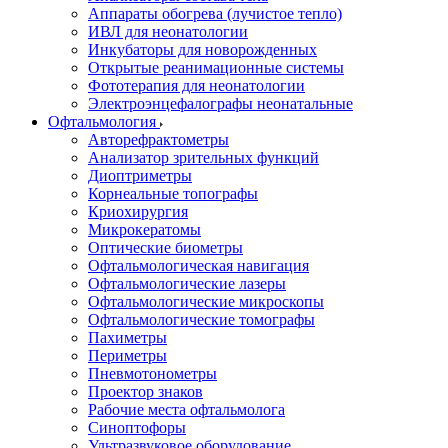
Аппараты обогрева (лучистое тепло)
ИВЛ для неонатологии
Инкубаторы для новорожденных
Открытые реанимационные системы
Фототерапия для неонатологии
Электроэнцефалографы неонатальные
Офтальмология
Авторефрактометры
Анализатор зрительных функций
Диоптриметры
Корнеальные топографы
Криохирургия
Микрокератомы
Оптические биометры
Офтальмологическая навигация
Офтальмологические лазеры
Офтальмологические микроскопы
Офтальмологические томографы
Пахиметры
Периметры
Пневмотонометры
Проектор знаков
Рабочие места офтальмолога
Синоптофоры
Ультразвуковое оборудование