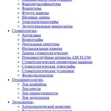
Факоэмульсификаторы
Фороптеры
Фундус-камеры
Щелевые лампы
Электроретинографы
Эндотелиальные микроскопы
Стоматология
Автоклавы
Визиографы
Дентальные рентгены
Интраоральные камеры
Лазеры стоматологические
Порошкоструйные аппараты AIR FLOW
Стоматологические проявочные машины
Стоматологические томографы
Стоматологические установки
Физиодиспенсеры
Отоларингология
Лор комбайны
Лор кресла
Лор принадлежности
Лор эндоскопия
Эндоскопия
Артроскопический комплекс
Видеокапсульная эндоскопия