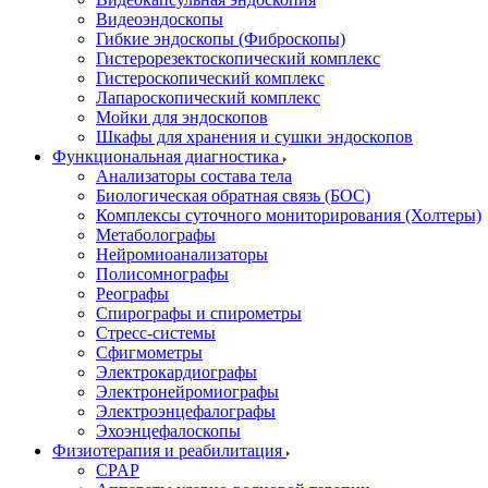
Видеоэндоскопы
Гибкие эндоскопы (Фиброcкопы)
Гистерорезектоскопический комплекс
Гистероскопический комплекс
Лапароскопический комплекс
Мойки для эндоскопов
Шкафы для хранения и сушки эндоскопов
Функциональная диагностика
Анализаторы состава тела
Биологическая обратная связь (БОС)
Комплексы суточного мониторирования (Холтеры)
Метаболографы
Нейромиоанализаторы
Полисомнографы
Реографы
Спирографы и спирометры
Стресс-системы
Сфигмометры
Электрокардиографы
Электронейромиографы
Электроэнцефалографы
Эхоэнцефалоскопы
Физиотерапия и реабилитация
CPAP