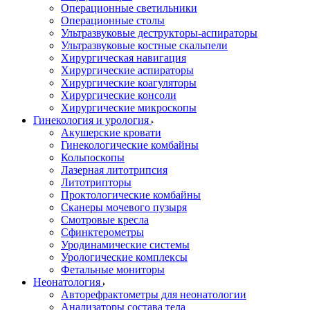
Операционные светильники
Операционные столы
Ультразвуковые деструкторы-аспираторы
Ультразвуковые костные скальпели
Хирургическая навигация
Хирургические аспираторы
Хирургические коагуляторы
Хирургические консоли
Хирургические микроскопы
Гинекология и урология
Акушерские кровати
Гинекологические комбайны
Кольпоскопы
Лазерная литотрипсия
Литотрипторы
Проктологические комбайны
Сканеры мочевого пузыря
Смотровые кресла
Сфинктерометры
Уродинамические системы
Урологические комплексы
Фетальные мониторы
Неонатология
Авторефрактометры для неонатологии
Анализаторы состава тела