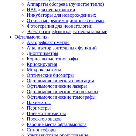
Аппараты обогрева (лучистое тепло)
ИВЛ для неонатологии
Инкубаторы для новорожденных
Открытые реанимационные системы
Фототерапия для неонатологии
Электроэнцефалографы неонатальные
Офтальмология
Авторефрактометры
Анализатор зрительных функций
Диоптриметры
Корнеальные топографы
Криохирургия
Микрокератомы
Оптические биометры
Офтальмологическая навигация
Офтальмологические лазеры
Офтальмологические микроскопы
Офтальмологические томографы
Пахиметры
Периметры
Пневмотонометры
Проектор знаков
Рабочие места офтальмолога
Синоптофоры
Ультразвуковое оборудование