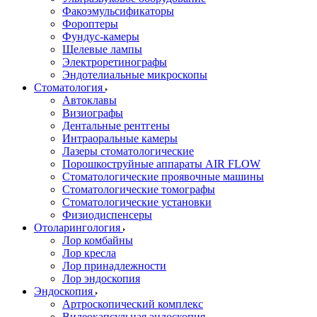
Факоэмульсификаторы
Фороптеры
Фундус-камеры
Щелевые лампы
Электроретинографы
Эндотелиальные микроскопы
Стоматология
Автоклавы
Визиографы
Дентальные рентгены
Интраоральные камеры
Лазеры стоматологические
Порошкоструйные аппараты AIR FLOW
Стоматологические проявочные машины
Стоматологические томографы
Стоматологические установки
Физиодиспенсеры
Отоларингология
Лор комбайны
Лор кресла
Лор принадлежности
Лор эндоскопия
Эндоскопия
Артроскопический комплекс
Видеокапсульная эндоскопия