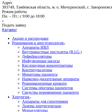
Адрес
393749, Тамбовская область, м. о. Мичуринский, с. Заворонежск
Режим работы
Пн. – Пт.: с 9:00 до 18:00
Подать заявку
Каталог
Акции и распродажи
Реанимация и анестезиология
Аппараты ИВЛ
Внутрикостные пистолеты (B.I.G.)
Дефибрилляторы
Инфузионные насосы
Кислородные концентраторы
Контрпульсаторы
Мониторы пациента
Наркозно-дыхательные аппараты
Реанимационные кровати
Системы обогрева пациентов
Средства перемещение пациента
Хирургия
Аппараты для гипотермии
Лазеры хирургические
Морцелляторы