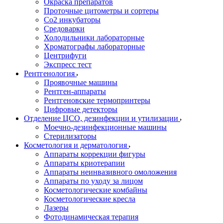
Окраска препаратов
Проточные цитометры и сортеры
Со2 инкубаторы
Средоварки
Холодильники лабораторные
Хроматографы лабораторные
Центрифуги
Экспресс тест
Рентгенология
Проявочные машины
Рентген-аппараты
Рентгеновские термопринтеры
Цифровые детекторы
Отделение ЦСО, дезинфекции и утилизации
Моечно-дезинфекционные машины
Стерилизаторы
Косметология и дерматология
Аппараты коррекции фигуры
Аппараты криотерапии
Аппараты неинвазивного омоложения
Аппараты по уходу за лицом
Косметологические комбайны
Косметологические кресла
Лазеры
Фотодинамическая терапия