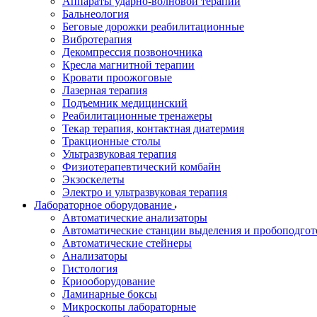
Аппараты ударно-волновой терапии
Бальнеология
Беговые дорожки реабилитационные
Вибротерапия
Декомпрессия позвоночника
Кресла магнитной терапии
Кровати проожоговые
Лазерная терапия
Подъемник медицинский
Реабилитационные тренажеры
Текар терапия, контактная диатермия
Тракционные столы
Ультразвуковая терапия
Физиотерапевтический комбайн
Экзоскелеты
Электро и ультразвуковая терапия
Лабораторное оборудование
Автоматические анализаторы
Автоматические станции выделения и пробоподгот
Автоматические стейнеры
Анализаторы
Гистология
Криооборудование
Ламинарные боксы
Микроскопы лабораторные