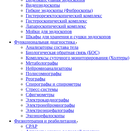
Видеоэндоскопы
Гибкие эндоскопы (Фиброcкопы)
Гистерорезектоскопический комплекс
Гистероскопический комплекс
Лапароскопический комплекс
Мойки для эндоскопов
Шкафы для хранения и сушки эндоскопов
Функциональная диагностика
Анализаторы состава тела
Биологическая обратная связь (БОС)
Комплексы суточного мониторирования (Холтеры)
Метаболографы
Нейромиоанализаторы
Полисомнографы
Реографы
Спирографы и спирометры
Стресс-системы
Сфигмометры
Электрокардиографы
Электронейромиографы
Электроэнцефалографы
Эхоэнцефалоскопы
Физиотерапия и реабилитация
CPAP