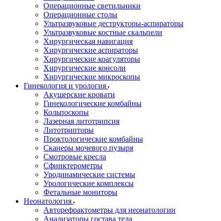
Операционные светильники
Операционные столы
Ультразвуковые деструкторы-аспираторы
Ультразвуковые костные скальпели
Хирургическая навигация
Хирургические аспираторы
Хирургические коагуляторы
Хирургические консоли
Хирургические микроскопы
Гинекология и урология
Акушерские кровати
Гинекологические комбайны
Кольпоскопы
Лазерная литотрипсия
Литотрипторы
Проктологические комбайны
Сканеры мочевого пузыря
Смотровые кресла
Сфинктерометры
Уродинамические системы
Урологические комплексы
Фетальные мониторы
Неонатология
Авторефрактометры для неонатологии
Анализаторы состава тела