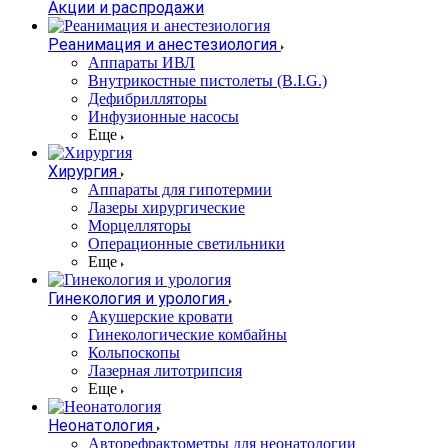
Акции и распродажи
Реанимация и анестезиология
Аппараты ИВЛ
Внутрикостные пистолеты (B.I.G.)
Дефибрилляторы
Инфузионные насосы
Еще
Хирургия
Аппараты для гипотермии
Лазеры хирургические
Морцелляторы
Операционные светильники
Еще
Гинекология и урология
Акушерские кровати
Гинекологические комбайны
Кольпоскопы
Лазерная литотрипсия
Еще
Неонатология
Авторефрактометры для неонатологии