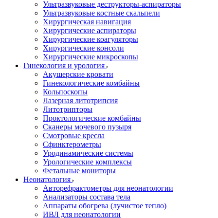
Ультразвуковые деструкторы-аспираторы
Ультразвуковые костные скальпели
Хирургическая навигация
Хирургические аспираторы
Хирургические коагуляторы
Хирургические консоли
Хирургические микроскопы
Гинекология и урология
Акушерские кровати
Гинекологические комбайны
Кольпоскопы
Лазерная литотрипсия
Литотрипторы
Проктологические комбайны
Сканеры мочевого пузыря
Смотровые кресла
Сфинктерометры
Уродинамические системы
Урологические комплексы
Фетальные мониторы
Неонатология
Авторефрактометры для неонатологии
Анализаторы состава тела
Аппараты обогрева (лучистое тепло)
ИВЛ для неонатологии