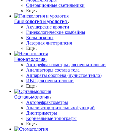
Операционные светильники
Еще
Гинекология и урология
Акушерские кровати
Гинекологические комбайны
Кольпоскопы
Лазерная литотрипсия
Еще
Неонатология
Авторефрактометры для неонатологии
Анализаторы состава тела
Аппараты обогрева (лучистое тепло)
ИВЛ для неонатологии
Еще
Офтальмология
Авторефрактометры
Анализатор зрительных функций
Диоптриметры
Корнеальные топографы
Еще