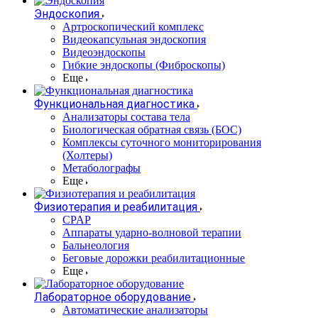
Эндоскопия
Артроскопический комплекс
Видеокапсульная эндоскопия
Видеоэндоскопы
Гибкие эндоскопы (Фиброcкопы)
Еще
Функциональная диагностика
Анализаторы состава тела
Биологическая обратная связь (БОС)
Комплексы суточного мониторирования
(Холтеры)
Метаболографы
Еще
Физиотерапия и реабилитация
CPAP
Аппараты ударно-волновой терапии
Бальнеология
Беговые дорожки реабилитационные
Еще
Лабораторное оборудование
Автоматические анализаторы