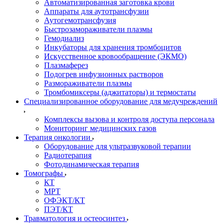
Автоматизированная заготовка крови
Аппараты для аутотрансфузии
Аутогемотрансфузия
Быстрозамораживатели плазмы
Гемодиализ
Инкубаторы для хранения тромбоцитов
Искусственное кровообращение (ЭКМО)
Плазмаферез
Подогрев инфузионных растворов
Размораживатели плазмы
Тромбомиксеры (аджитаторы) и термостаты
Специализированное оборудование для медучреждений
Комплексы вызова и контроля доступа персонала
Мониторинг медицинских газов
Терапия онкологии
Оборудование для ультразвуковой терапии
Радиотерапия
Фотодинамическая терапия
Томографы
КТ
МРТ
ОФЭКТ/КТ
ПЭТ/КТ
Травматология и остеосинтез