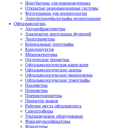
Инкубаторы для новорожденных
Открытые реанимационные системы
Фототерапия для неонатологии
Электроэнцефалографы неонатальные
Офтальмология
Авторефрактометры
Анализатор зрительных функций
Диоптриметры
Корнеальные топографы
Криохирургия
Микрокератомы
Оптические биометры
Офтальмологическая навигация
Офтальмологические лазеры
Офтальмологические микроскопы
Офтальмологические томографы
Пахиметры
Периметры
Пневмотонометры
Проектор знаков
Рабочие места офтальмолога
Синоптофоры
Ультразвуковое оборудование
Факоэмульсификаторы
Фороптеры