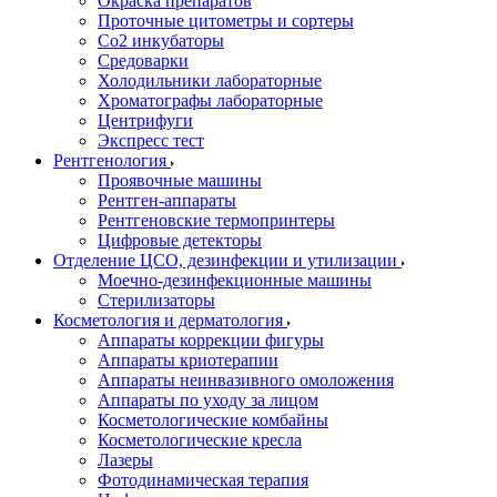
Окраска препаратов
Проточные цитометры и сортеры
Со2 инкубаторы
Средоварки
Холодильники лабораторные
Хроматографы лабораторные
Центрифуги
Экспресс тест
Рентгенология
Проявочные машины
Рентген-аппараты
Рентгеновские термопринтеры
Цифровые детекторы
Отделение ЦСО, дезинфекции и утилизации
Моечно-дезинфекционные машины
Стерилизаторы
Косметология и дерматология
Аппараты коррекции фигуры
Аппараты криотерапии
Аппараты неинвазивного омоложения
Аппараты по уходу за лицом
Косметологические комбайны
Косметологические кресла
Лазеры
Фотодинамическая терапия