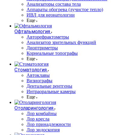
Анализаторы состава тела
Аппараты обогрева (лучистое тепло)
ИВЛ для неонатологии
Еще
Офтальмология
Авторефрактометры
Анализатор зрительных функций
Диоптриметры
Корнеальные топографы
Еще
Стоматология
Автоклавы
Визиографы
Дентальные рентгены
Интраоральные камеры
Еще
Отоларингология
Лор комбайны
Лор кресла
Лор принадлежности
Лор эндоскопия