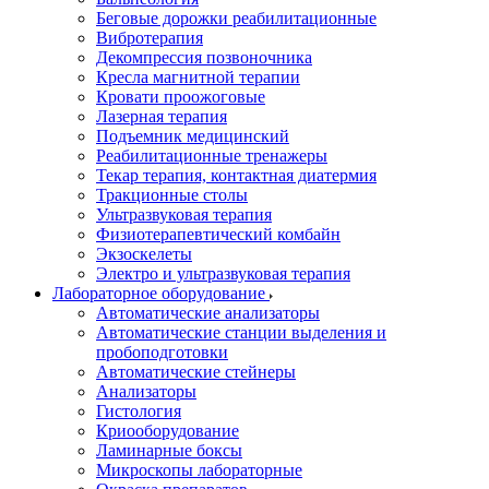
Беговые дорожки реабилитационные
Вибротерапия
Декомпрессия позвоночника
Кресла магнитной терапии
Кровати проожоговые
Лазерная терапия
Подъемник медицинский
Реабилитационные тренажеры
Текар терапия, контактная диатермия
Тракционные столы
Ультразвуковая терапия
Физиотерапевтический комбайн
Экзоскелеты
Электро и ультразвуковая терапия
Лабораторное оборудование
Автоматические анализаторы
Автоматические станции выделения и
пробоподготовки
Автоматические стейнеры
Анализаторы
Гистология
Криооборудование
Ламинарные боксы
Микроскопы лабораторные