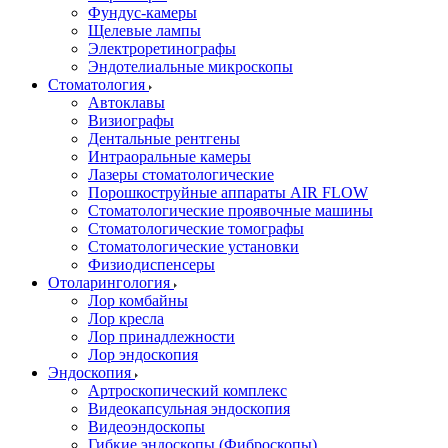
Фундус-камеры
Щелевые лампы
Электроретинографы
Эндотелиальные микроскопы
Стоматология
Автоклавы
Визиографы
Дентальные рентгены
Интраоральные камеры
Лазеры стоматологические
Порошкоструйные аппараты AIR FLOW
Стоматологические проявочные машины
Стоматологические томографы
Стоматологические установки
Физиодиспенсеры
Отоларингология
Лор комбайны
Лор кресла
Лор принадлежности
Лор эндоскопия
Эндоскопия
Артроскопический комплекс
Видеокапсульная эндоскопия
Видеоэндоскопы
Гибкие эндоскопы (Фиброcкопы)