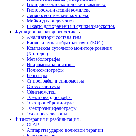
Гистерорезектоскопический комплекс
Гистероскопический комплекс
Лапароскопический комплекс
Мойки для эндоскопов
Шкафы для хранения и сушки эндоскопов
Функциональная диагностика
Анализаторы состава тела
Биологическая обратная связь (БОС)
Комплексы суточного мониторирования
(Холтеры)
Метаболографы
Нейромиоанализаторы
Полисомнографы
Реографы
Спирографы и спирометры
Стресс-системы
Сфигмометры
Электрокардиографы
Электронейромиографы
Электроэнцефалографы
Эхоэнцефалоскопы
Физиотерапия и реабилитация
CPAP
Аппараты ударно-волновой терапии
Бальнеология