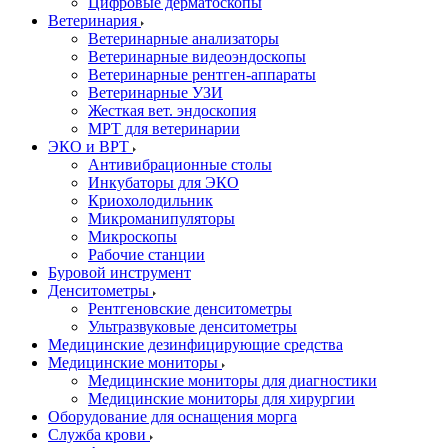
Цифровые дерматоскопы
Ветеринария
Ветеринарные анализаторы
Ветеринарные видеоэндоскопы
Ветеринарные рентген-аппараты
Ветеринарные УЗИ
Жесткая вет. эндоскопия
МРТ для ветеринарии
ЭКО и ВРТ
Антивибрационные столы
Инкубаторы для ЭКО
Криохолодильник
Микроманипуляторы
Микроскопы
Рабочие станции
Буровой инструмент
Денситометры
Рентгеновские денситометры
Ультразвуковые денситометры
Медицинские дезинфицирующие средства
Медицинские мониторы
Медицинские мониторы для диагностики
Медицинские мониторы для хирургии
Оборудование для оснащения морга
Служба крови