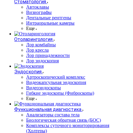
Стоматология
Автоклавы
Визиографы
Дентальные рентгены
Интраоральные камеры
Еще
Отоларингология
Лор комбайны
Лор кресла
Лор принадлежности
Лор эндоскопия
Эндоскопия
Артроскопический комплекс
Видеокапсульная эндоскопия
Видеоэндоскопы
Гибкие эндоскопы (Фиброcкопы)
Еще
Функциональная диагностика
Анализаторы состава тела
Биологическая обратная связь (БОС)
Комплексы суточного мониторирования
(Холтеры)