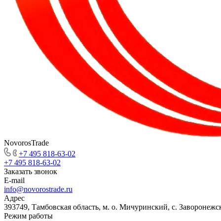
NovorosTrade
+7 495 818-63-02
+7 495 818-63-02
Заказать звонок
E-mail
info@novorostrade.ru
Адрес
393749, Тамбовская область, м. о. Мичуринский, с. Заворонежск
Режим работы