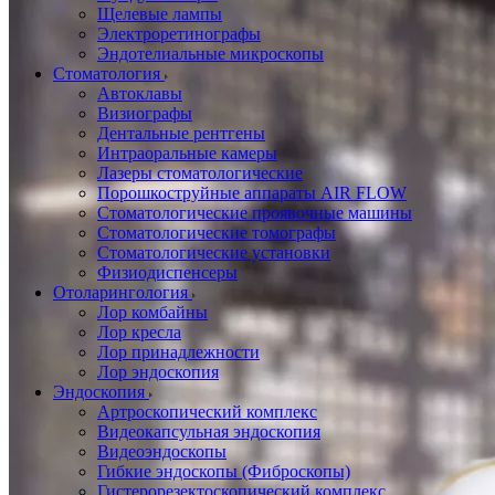
Щелевые лампы
Электроретинографы
Эндотелиальные микроскопы
Стоматология
Автоклавы
Визиографы
Дентальные рентгены
Интраоральные камеры
Лазеры стоматологические
Порошкоструйные аппараты AIR FLOW
Стоматологические проявочные машины
Стоматологические томографы
Стоматологические установки
Физиодиспенсеры
Отоларингология
Лор комбайны
Лор кресла
Лор принадлежности
Лор эндоскопия
Эндоскопия
Артроскопический комплекс
Видеокапсульная эндоскопия
Видеоэндоскопы
Гибкие эндоскопы (Фиброcкопы)
Гистерорезектоскопический комплекс