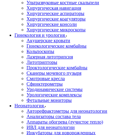
Ультразвуковые костные скальпели
Хирургическая навигация
Хирургические аспираторы
Хирургические коагуляторы
Хирургические консоли
Хирургические микроскопы
Гинекология и урология
Акушерские кровати
Гинекологические комбайны
Кольпоскопы
Лазерная литотрипсия
Литотрипторы
Проктологические комбайны
Сканеры мочевого пузыря
Смотровые кресла
Сфинктерометры
Уродинамические системы
Урологические комплексы
Фетальные мониторы
Неонатология
Авторефрактометры для неонатологии
Анализаторы состава тела
Аппараты обогрева (лучистое тепло)
ИВЛ для неонатологии
Инкубаторы для новорожденных