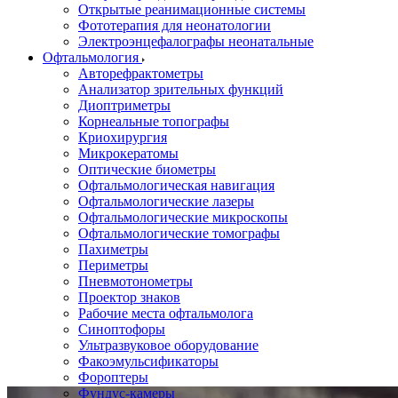
Открытые реанимационные системы
Фототерапия для неонатологии
Электроэнцефалографы неонатальные
Офтальмология
Авторефрактометры
Анализатор зрительных функций
Диоптриметры
Корнеальные топографы
Криохирургия
Микрокератомы
Оптические биометры
Офтальмологическая навигация
Офтальмологические лазеры
Офтальмологические микроскопы
Офтальмологические томографы
Пахиметры
Периметры
Пневмотонометры
Проектор знаков
Рабочие места офтальмолога
Синоптофоры
Ультразвуковое оборудование
Факоэмульсификаторы
Фороптеры
Фундус-камеры