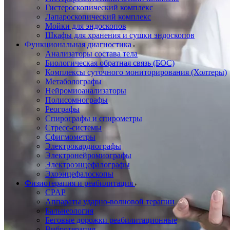
Гистероскопический комплекс
Лапароскопический комплекс
Мойки для эндоскопов
Шкафы для хранения и сушки эндоскопов
Функциональная диагностика
Анализаторы состава тела
Биологическая обратная связь (БОС)
Комплексы суточного мониторирования (Холтеры)
Метаболографы
Нейромиоанализаторы
Полисомнографы
Реографы
Спирографы и спирометры
Стресс-системы
Сфигмометры
Электрокардиографы
Электронейромиографы
Электроэнцефалографы
Эхоэнцефалоскопы
Физиотерапия и реабилитация
CPAP
Аппараты ударно-волновой терапии
Бальнеология
Беговые дорожки реабилитационные
Вибротерапия