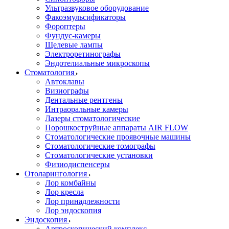
Ультразвуковое оборудование
Факоэмульсификаторы
Фороптеры
Фундус-камеры
Щелевые лампы
Электроретинографы
Эндотелиальные микроскопы
Стоматология
Автоклавы
Визиографы
Дентальные рентгены
Интраоральные камеры
Лазеры стоматологические
Порошкоструйные аппараты AIR FLOW
Стоматологические проявочные машины
Стоматологические томографы
Стоматологические установки
Физиодиспенсеры
Отоларингология
Лор комбайны
Лор кресла
Лор принадлежности
Лор эндоскопия
Эндоскопия
Артроскопический комплекс