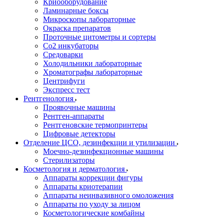
Криооборудование
Ламинарные боксы
Микроскопы лабораторные
Окраска препаратов
Проточные цитометры и сортеры
Со2 инкубаторы
Средоварки
Холодильники лабораторные
Хроматографы лабораторные
Центрифуги
Экспресс тест
Рентгенология
Проявочные машины
Рентген-аппараты
Рентгеновские термопринтеры
Цифровые детекторы
Отделение ЦСО, дезинфекции и утилизации
Моечно-дезинфекционные машины
Стерилизаторы
Косметология и дерматология
Аппараты коррекции фигуры
Аппараты криотерапии
Аппараты неинвазивного омоложения
Аппараты по уходу за лицом
Косметологические комбайны