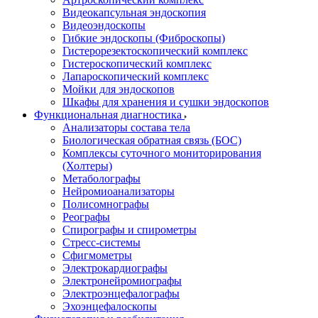
Видеокапсульная эндоскопия
Видеоэндоскопы
Гибкие эндоскопы (Фиброcкопы)
Гистерорезектоскопический комплекс
Гистероскопический комплекс
Лапароскопический комплекс
Мойки для эндоскопов
Шкафы для хранения и сушки эндоскопов
Функциональная диагностика
Анализаторы состава тела
Биологическая обратная связь (БОС)
Комплексы суточного мониторирования
(Холтеры)
Метаболографы
Нейромиоанализаторы
Полисомнографы
Реографы
Спирографы и спирометры
Стресс-системы
Сфигмометры
Электрокардиографы
Электронейромиографы
Электроэнцефалографы
Эхоэнцефалоскопы