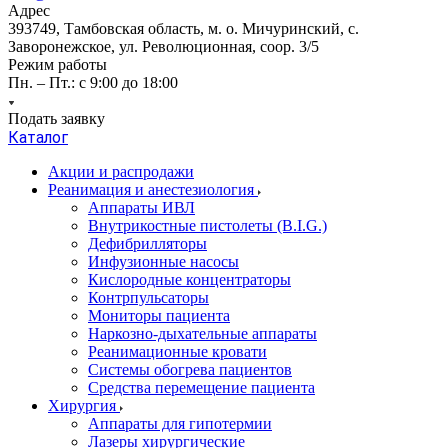
Адрес
393749, Тамбовская область, м. о. Мичуринский, с.
Заворонежское, ул. Революционная, соор. 3/5
Режим работы
Пн. – Пт.: с 9:00 до 18:00
Подать заявку
Каталог
Акции и распродажи
Реанимация и анестезиология
Аппараты ИВЛ
Внутрикостные пистолеты (B.I.G.)
Дефибрилляторы
Инфузионные насосы
Кислородные концентраторы
Контрпульсаторы
Мониторы пациента
Наркозно-дыхательные аппараты
Реанимационные кровати
Системы обогрева пациентов
Средства перемещение пациента
Хирургия
Аппараты для гипотермии
Лазеры хирургические