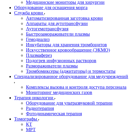
Медицинские мониторы для хирургии
Оборудование для оснащения морга
Служба крови
Автоматизированная заготовка крови
Аппараты для аутотрансфузии
Аутогемотрансфузия
Быстрозамораживатели плазмы
Гемодиализ
Инкубаторы для хранения тромбоцитов
Искусственное кровообращение (ЭКМО)
Плазмаферез
Подогрев инфузионных растворов
Размораживатели плазмы
Тромбомиксеры (аджитаторы) и термостаты
Специализированное оборудование для медучреждений
Комплексы вызова и контроля доступа персонала
Мониторинг медицинских газов
Терапия онкологии
Оборудование для ультразвуковой терапии
Радиотерапия
Фотодинамическая терапия
Томографы
КТ
МРТ