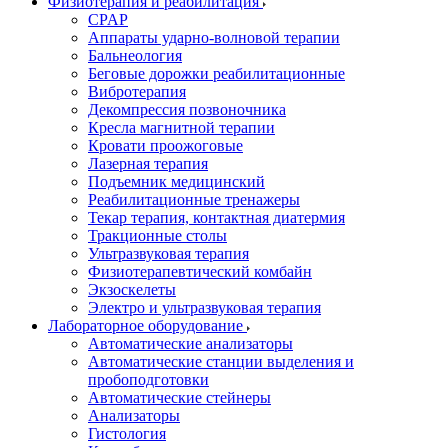
Физиотерапия и реабилитация
CPAP
Аппараты ударно-волновой терапии
Бальнеология
Беговые дорожки реабилитационные
Вибротерапия
Декомпрессия позвоночника
Кресла магнитной терапии
Кровати проожоговые
Лазерная терапия
Подъемник медицинский
Реабилитационные тренажеры
Текар терапия, контактная диатермия
Тракционные столы
Ультразвуковая терапия
Физиотерапевтический комбайн
Экзоскелеты
Электро и ультразвуковая терапия
Лабораторное оборудование
Автоматические анализаторы
Автоматические станции выделения и
пробоподготовки
Автоматические стейнеры
Анализаторы
Гистология