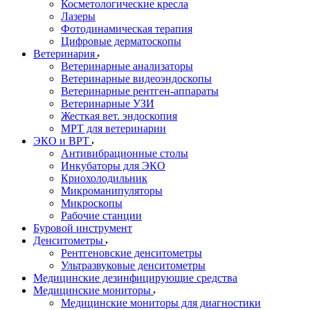
Косметологические кресла
Лазеры
Фотодинамическая терапия
Цифровые дерматоскопы
Ветеринария
Ветеринарные анализаторы
Ветеринарные видеоэндоскопы
Ветеринарные рентген-аппараты
Ветеринарные УЗИ
Жесткая вет. эндоскопия
МРТ для ветеринарии
ЭКО и ВРТ
Антивибрационные столы
Инкубаторы для ЭКО
Криохолодильник
Микроманипуляторы
Микроскопы
Рабочие станции
Буровой инструмент
Денситометры
Рентгеновские денситометры
Ультразвуковые денситометры
Медицинские дезинфицирующие средства
Медицинские мониторы
Медицинские мониторы для диагностики