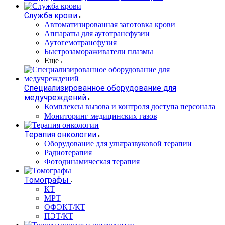
Служба крови
Автоматизированная заготовка крови
Аппараты для аутотрансфузии
Аутогемотрансфузия
Быстрозамораживатели плазмы
Еще
Специализированное оборудование для
медучреждений
Комплексы вызова и контроля доступа персонала
Мониторинг медицинских газов
Терапия онкологии
Оборудование для ультразвуковой терапии
Радиотерапия
Фотодинамическая терапия
Томографы
КТ
МРТ
ОФЭКТ/КТ
ПЭТ/КТ