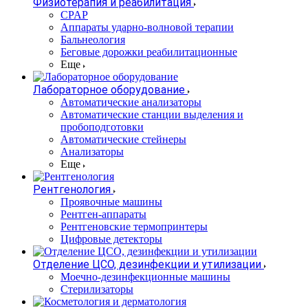
Физиотерапия и реабилитация
CPAP
Аппараты ударно-волновой терапии
Бальнеология
Беговые дорожки реабилитационные
Еще
Лабораторное оборудование
Автоматические анализаторы
Автоматические станции выделения и
пробоподготовки
Автоматические стейнеры
Анализаторы
Еще
Рентгенология
Проявочные машины
Рентген-аппараты
Рентгеновские термопринтеры
Цифровые детекторы
Отделение ЦСО, дезинфекции и утилизации
Моечно-дезинфекционные машины
Стерилизаторы