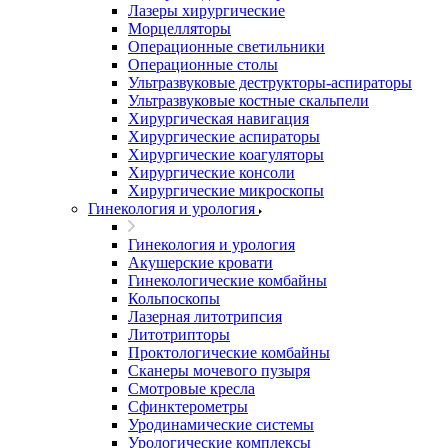
Лазеры хирургические
Морцелляторы
Операционные светильники
Операционные столы
Ультразвуковые деструкторы-аспираторы
Ультразвуковые костные скальпели
Хирургическая навигация
Хирургические аспираторы
Хирургические коагуляторы
Хирургические консоли
Хирургические микроскопы
Гинекология и урология
Гинекология и урология
Акушерские кровати
Гинекологические комбайны
Кольпоскопы
Лазерная литотрипсия
Литотрипторы
Проктологические комбайны
Сканеры мочевого пузыря
Смотровые кресла
Сфинктерометры
Уродинамические системы
Урологические комплексы