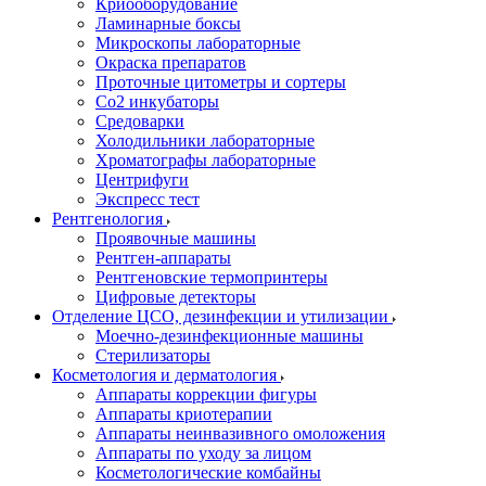
Криооборудование
Ламинарные боксы
Микроскопы лабораторные
Окраска препаратов
Проточные цитометры и сортеры
Со2 инкубаторы
Средоварки
Холодильники лабораторные
Хроматографы лабораторные
Центрифуги
Экспресс тест
Рентгенология
Проявочные машины
Рентген-аппараты
Рентгеновские термопринтеры
Цифровые детекторы
Отделение ЦСО, дезинфекции и утилизации
Моечно-дезинфекционные машины
Стерилизаторы
Косметология и дерматология
Аппараты коррекции фигуры
Аппараты криотерапии
Аппараты неинвазивного омоложения
Аппараты по уходу за лицом
Косметологические комбайны