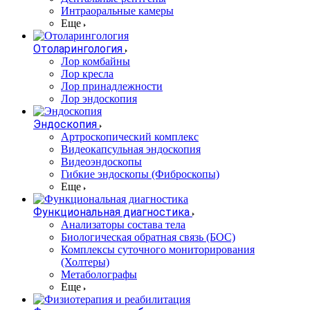
Интраоральные камеры
Еще
Отоларингология
Лор комбайны
Лор кресла
Лор принадлежности
Лор эндоскопия
Эндоскопия
Артроскопический комплекс
Видеокапсульная эндоскопия
Видеоэндоскопы
Гибкие эндоскопы (Фиброcкопы)
Еще
Функциональная диагностика
Анализаторы состава тела
Биологическая обратная связь (БОС)
Комплексы суточного мониторирования
(Холтеры)
Метаболографы
Еще