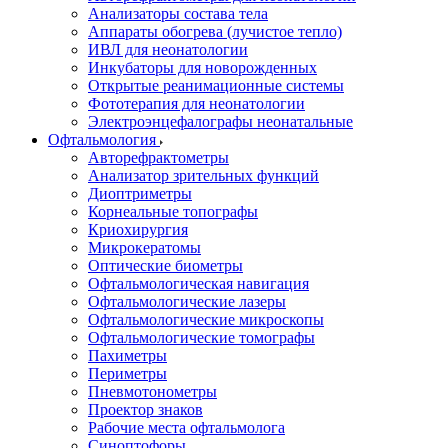
Анализаторы состава тела
Аппараты обогрева (лучистое тепло)
ИВЛ для неонатологии
Инкубаторы для новорожденных
Открытые реанимационные системы
Фототерапия для неонатологии
Электроэнцефалографы неонатальные
Офтальмология
Авторефрактометры
Анализатор зрительных функций
Диоптриметры
Корнеальные топографы
Криохирургия
Микрокератомы
Оптические биометры
Офтальмологическая навигация
Офтальмологические лазеры
Офтальмологические микроскопы
Офтальмологические томографы
Пахиметры
Периметры
Пневмотонометры
Проектор знаков
Рабочие места офтальмолога
Синоптофоры