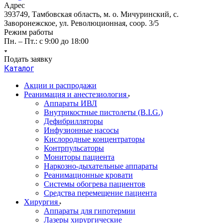
Адрес
393749, Тамбовская область, м. о. Мичуринский, с.
Заворонежское, ул. Революционная, соор. 3/5
Режим работы
Пн. – Пт.: с 9:00 до 18:00
Подать заявку
Каталог
Акции и распродажи
Реанимация и анестезиология
Аппараты ИВЛ
Внутрикостные пистолеты (B.I.G.)
Дефибрилляторы
Инфузионные насосы
Кислородные концентраторы
Контрпульсаторы
Мониторы пациента
Наркозно-дыхательные аппараты
Реанимационные кровати
Системы обогрева пациентов
Средства перемещение пациента
Хирургия
Аппараты для гипотермии
Лазеры хирургические