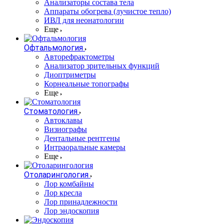
Анализаторы состава тела
Аппараты обогрева (лучистое тепло)
ИВЛ для неонатологии
Еще
Офтальмология
Авторефрактометры
Анализатор зрительных функций
Диоптриметры
Корнеальные топографы
Еще
Стоматология
Автоклавы
Визиографы
Дентальные рентгены
Интраоральные камеры
Еще
Отоларингология
Лор комбайны
Лор кресла
Лор принадлежности
Лор эндоскопия