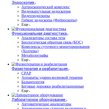
Эндоскопия
Артроскопический комплекс
Видеокапсульная эндоскопия
Видеоэндоскопы
Гибкие эндоскопы (Фиброcкопы)
Еще
Функциональная диагностика
Анализаторы состава тела
Биологическая обратная связь (БОС)
Комплексы суточного мониторирования
(Холтеры)
Метаболографы
Еще
Физиотерапия и реабилитация
CPAP
Аппараты ударно-волновой терапии
Бальнеология
Беговые дорожки реабилитационные
Еще
Лабораторное оборудование
Автоматические анализаторы
Автоматические станции выделения и