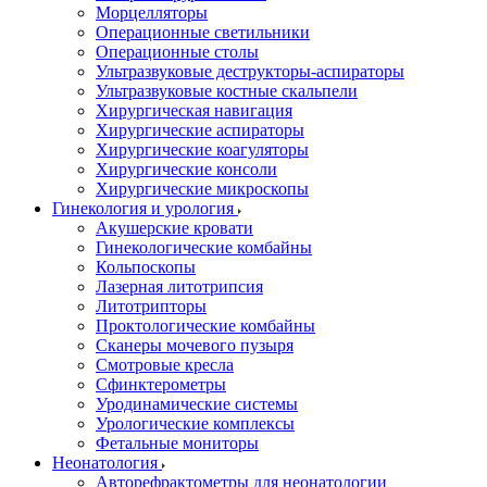
Морцелляторы
Операционные светильники
Операционные столы
Ультразвуковые деструкторы-аспираторы
Ультразвуковые костные скальпели
Хирургическая навигация
Хирургические аспираторы
Хирургические коагуляторы
Хирургические консоли
Хирургические микроскопы
Гинекология и урология
Акушерские кровати
Гинекологические комбайны
Кольпоскопы
Лазерная литотрипсия
Литотрипторы
Проктологические комбайны
Сканеры мочевого пузыря
Смотровые кресла
Сфинктерометры
Уродинамические системы
Урологические комплексы
Фетальные мониторы
Неонатология
Авторефрактометры для неонатологии