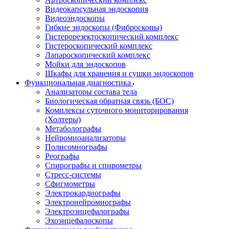
Видеокапсульная эндоскопия
Видеоэндоскопы
Гибкие эндоскопы (Фиброcкопы)
Гистерорезектоскопический комплекс
Гистероскопический комплекс
Лапароскопический комплекс
Мойки для эндоскопов
Шкафы для хранения и сушки эндоскопов
Функциональная диагностика
Анализаторы состава тела
Биологическая обратная связь (БОС)
Комплексы суточного мониторирования
(Холтеры)
Метаболографы
Нейромиоанализаторы
Полисомнографы
Реографы
Спирографы и спирометры
Стресс-системы
Сфигмометры
Электрокардиографы
Электронейромиографы
Электроэнцефалографы
Эхоэнцефалоскопы