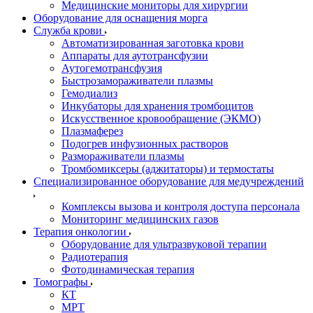
Медицинские мониторы для хирургии
Оборудование для оснащения морга
Служба крови
Автоматизированная заготовка крови
Аппараты для аутотрансфузии
Аутогемотрансфузия
Быстрозамораживатели плазмы
Гемодиализ
Инкубаторы для хранения тромбоцитов
Искусственное кровообращение (ЭКМО)
Плазмаферез
Подогрев инфузионных растворов
Размораживатели плазмы
Тромбомиксеры (аджитаторы) и термостаты
Специализированное оборудование для медучреждений
Комплексы вызова и контроля доступа персонала
Мониторинг медицинских газов
Терапия онкологии
Оборудование для ультразвуковой терапии
Радиотерапия
Фотодинамическая терапия
Томографы
КТ
МРТ