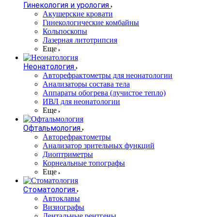
Гинекология и урология
Акушерские кровати
Гинекологические комбайны
Кольпоскопы
Лазерная литотрипсия
Еще
Неонатология
Авторефрактометры для неонатологии
Анализаторы состава тела
Аппараты обогрева (лучистое тепло)
ИВЛ для неонатологии
Еще
Офтальмология
Авторефрактометры
Анализатор зрительных функций
Диоптриметры
Корнеальные топографы
Еще
Стоматология
Автоклавы
Визиографы
Дентальные рентгены