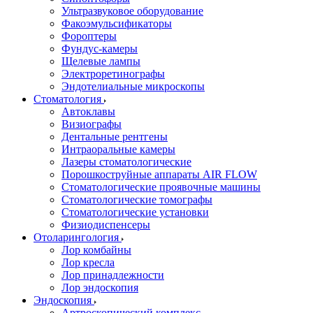
Ультразвуковое оборудование
Факоэмульсификаторы
Фороптеры
Фундус-камеры
Щелевые лампы
Электроретинографы
Эндотелиальные микроскопы
Стоматология
Автоклавы
Визиографы
Дентальные рентгены
Интраоральные камеры
Лазеры стоматологические
Порошкоструйные аппараты AIR FLOW
Стоматологические проявочные машины
Стоматологические томографы
Стоматологические установки
Физиодиспенсеры
Отоларингология
Лор комбайны
Лор кресла
Лор принадлежности
Лор эндоскопия
Эндоскопия
Артроскопический комплекс