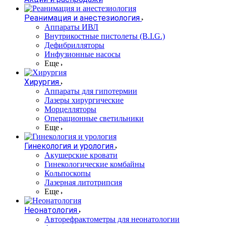
Реанимация и анестезиология
Аппараты ИВЛ
Внутрикостные пистолеты (B.I.G.)
Дефибрилляторы
Инфузионные насосы
Еще
Хирургия
Аппараты для гипотермии
Лазеры хирургические
Морцелляторы
Операционные светильники
Еще
Гинекология и урология
Акушерские кровати
Гинекологические комбайны
Кольпоскопы
Лазерная литотрипсия
Еще
Неонатология
Авторефрактометры для неонатологии