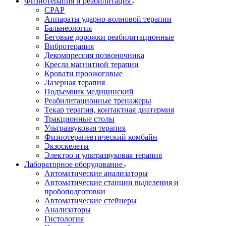
Физиотерапия и реабилитация
CPAP
Аппараты ударно-волновой терапии
Бальнеология
Беговые дорожки реабилитационные
Вибротерапия
Декомпрессия позвоночника
Кресла магнитной терапии
Кровати проожоговые
Лазерная терапия
Подъемник медицинский
Реабилитационные тренажеры
Текар терапия, контактная диатермия
Тракционные столы
Ультразвуковая терапия
Физиотерапевтический комбайн
Экзоскелеты
Электро и ультразвуковая терапия
Лабораторное оборудование
Автоматические анализаторы
Автоматические станции выделения и
пробоподготовки
Автоматические стейнеры
Анализаторы
Гистология