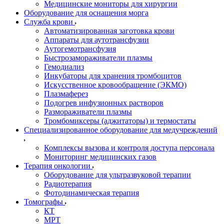
Медицинские мониторы для хирургии
Оборудование для оснащения морга
Служба крови
Автоматизированная заготовка крови
Аппараты для аутотрансфузии
Аутогемотрансфузия
Быстрозамораживатели плазмы
Гемодиализ
Инкубаторы для хранения тромбоцитов
Искусственное кровообращение (ЭКМО)
Плазмаферез
Подогрев инфузионных растворов
Размораживатели плазмы
Тромбомиксеры (аджитаторы) и термостаты
Специализированное оборудование для медучреждений
Комплексы вызова и контроля доступа персонала
Мониторинг медицинских газов
Терапия онкологии
Оборудование для ультразвуковой терапии
Радиотерапия
Фотодинамическая терапия
Томографы
КТ
МРТ