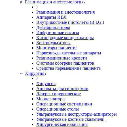
Реанимация и анестезиология
Реанимация и анестезиология
Аппараты ИВЛ
Внутрикостные пистолеты (B.I.G.)
Дефибрилляторы
Инфузионные насосы
Кислородные концентраторы
Контрпульсаторы
Мониторы пациента
Наркозно-дыхательные аппараты
Реанимационные кровати
Системы обогрева пациентов
Средства перемещение пациента
Хирургия
Хирургия
Аппараты для гипотермии
Лазеры хирургические
Морцелляторы
Операционные светильники
Операционные столы
Ультразвуковые деструкторы-аспираторы
Ультразвуковые костные скальпели
Хирургическая навигация