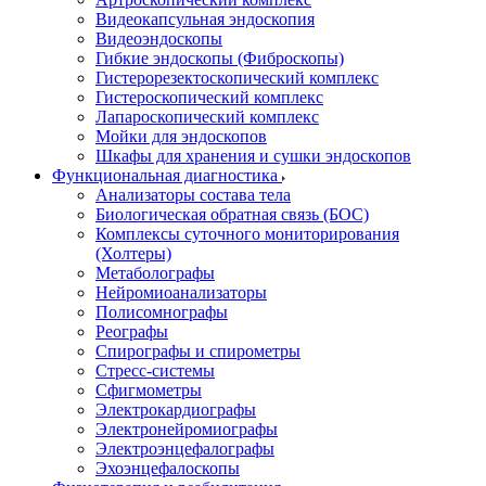
Видеокапсульная эндоскопия
Видеоэндоскопы
Гибкие эндоскопы (Фиброcкопы)
Гистерорезектоскопический комплекс
Гистероскопический комплекс
Лапароскопический комплекс
Мойки для эндоскопов
Шкафы для хранения и сушки эндоскопов
Функциональная диагностика
Анализаторы состава тела
Биологическая обратная связь (БОС)
Комплексы суточного мониторирования
(Холтеры)
Метаболографы
Нейромиоанализаторы
Полисомнографы
Реографы
Спирографы и спирометры
Стресс-системы
Сфигмометры
Электрокардиографы
Электронейромиографы
Электроэнцефалографы
Эхоэнцефалоскопы