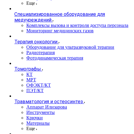
Еще
Специализированное оборудование для
медучреждений
Комплексы вызова и контроля доступа персонала
Мониторинг медицинских газов
Терапия онкологии
Оборудование для ультразвуковой терапии
Радиотерапия
Фотодинамическая терапия
Томографы
КТ
МРТ
ОФЭКТ/КТ
ПЭТ/КТ
Травматология и остеосинтез
Аппарат Илизарова
Инструменты
Крючки
Материалы
Еще