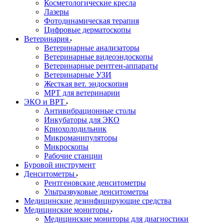
Косметологические кресла
Лазеры
Фотодинамическая терапия
Цифровые дерматоскопы
Ветеринария
Ветеринарные анализаторы
Ветеринарные видеоэндоскопы
Ветеринарные рентген-аппараты
Ветеринарные УЗИ
Жесткая вет. эндоскопия
МРТ для ветеринарии
ЭКО и ВРТ
Антивибрационные столы
Инкубаторы для ЭКО
Криохолодильник
Микроманипуляторы
Микроскопы
Рабочие станции
Буровой инструмент
Денситометры
Рентгеновские денситометры
Ультразвуковые денситометры
Медицинские дезинфицирующие средства
Медицинские мониторы
Медицинские мониторы для диагностики