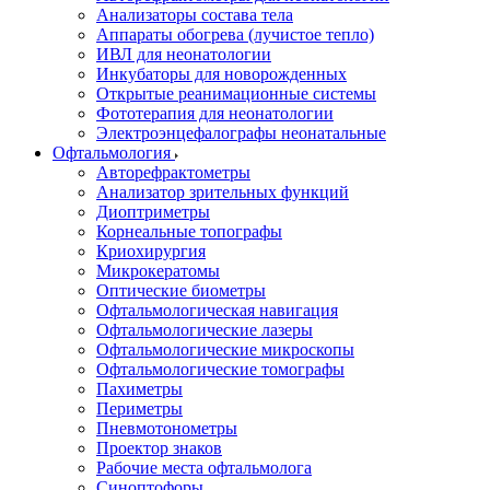
Анализаторы состава тела
Аппараты обогрева (лучистое тепло)
ИВЛ для неонатологии
Инкубаторы для новорожденных
Открытые реанимационные системы
Фототерапия для неонатологии
Электроэнцефалографы неонатальные
Офтальмология
Авторефрактометры
Анализатор зрительных функций
Диоптриметры
Корнеальные топографы
Криохирургия
Микрокератомы
Оптические биометры
Офтальмологическая навигация
Офтальмологические лазеры
Офтальмологические микроскопы
Офтальмологические томографы
Пахиметры
Периметры
Пневмотонометры
Проектор знаков
Рабочие места офтальмолога
Синоптофоры