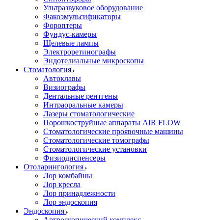
Ультразвуковое оборудование
Факоэмульсификаторы
Фороптеры
Фундус-камеры
Щелевые лампы
Электроретинографы
Эндотелиальные микроскопы
Стоматология
Автоклавы
Визиографы
Дентальные рентгены
Интраоральные камеры
Лазеры стоматологические
Порошкоструйные аппараты AIR FLOW
Стоматологические проявочные машины
Стоматологические томографы
Стоматологические установки
Физиодиспенсеры
Отоларингология
Лор комбайны
Лор кресла
Лор принадлежности
Лор эндоскопия
Эндоскопия
Артроскопический комплекс