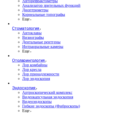
Авторефрактометры
Анализатор зрительных функций
Диоптриметры
Корнеальные топографы
Еще
Стоматология
Автоклавы
Визиографы
Дентальные рентгены
Интраоральные камеры
Еще
Отоларингология
Лор комбайны
Лор кресла
Лор принадлежности
Лор эндоскопия
Эндоскопия
Артроскопический комплекс
Видеокапсульная эндоскопия
Видеоэндоскопы
Гибкие эндоскопы (Фиброcкопы)
Еще