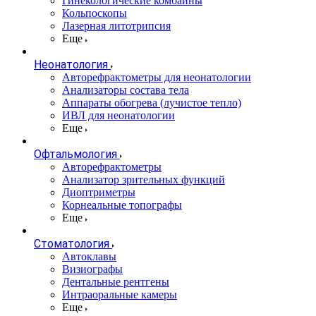
Гинекологические комбайны
Кольпоскопы
Лазерная литотрипсия
Еще
Неонатология
Авторефрактометры для неонатологии
Анализаторы состава тела
Аппараты обогрева (лучистое тепло)
ИВЛ для неонатологии
Еще
Офтальмология
Авторефрактометры
Анализатор зрительных функций
Диоптриметры
Корнеальные топографы
Еще
Стоматология
Автоклавы
Визиографы
Дентальные рентгены
Интраоральные камеры
Еще