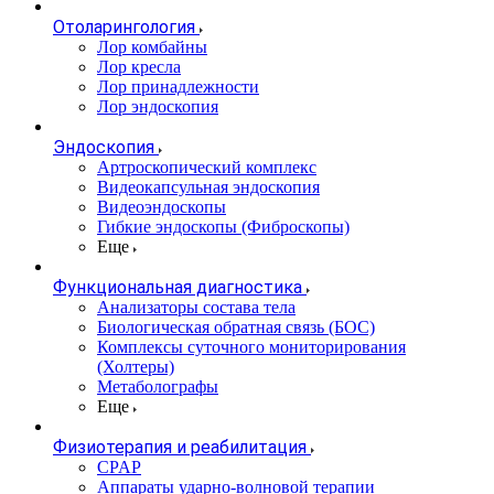
Отоларингология
Лор комбайны
Лор кресла
Лор принадлежности
Лор эндоскопия
Эндоскопия
Артроскопический комплекс
Видеокапсульная эндоскопия
Видеоэндоскопы
Гибкие эндоскопы (Фиброcкопы)
Еще
Функциональная диагностика
Анализаторы состава тела
Биологическая обратная связь (БОС)
Комплексы суточного мониторирования
(Холтеры)
Метаболографы
Еще
Физиотерапия и реабилитация
CPAP
Аппараты ударно-волновой терапии