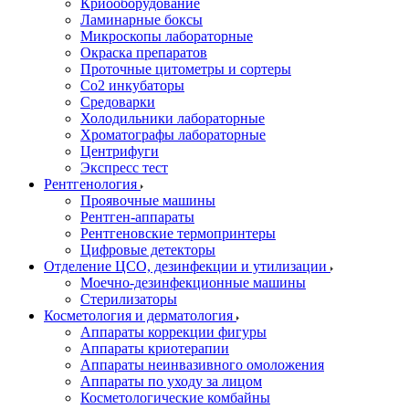
Криооборудование
Ламинарные боксы
Микроскопы лабораторные
Окраска препаратов
Проточные цитометры и сортеры
Со2 инкубаторы
Средоварки
Холодильники лабораторные
Хроматографы лабораторные
Центрифуги
Экспресс тест
Рентгенология
Проявочные машины
Рентген-аппараты
Рентгеновские термопринтеры
Цифровые детекторы
Отделение ЦСО, дезинфекции и утилизации
Моечно-дезинфекционные машины
Стерилизаторы
Косметология и дерматология
Аппараты коррекции фигуры
Аппараты криотерапии
Аппараты неинвазивного омоложения
Аппараты по уходу за лицом
Косметологические комбайны