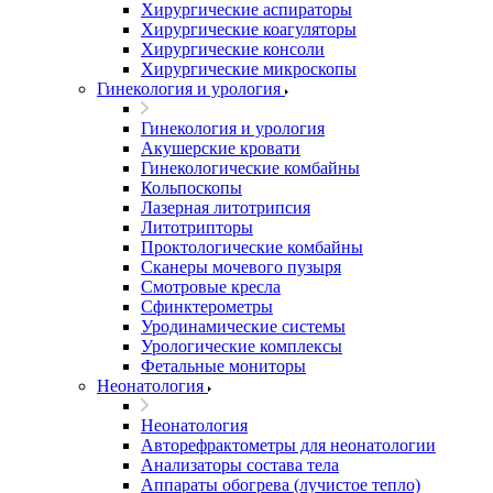
Хирургические аспираторы
Хирургические коагуляторы
Хирургические консоли
Хирургические микроскопы
Гинекология и урология
Гинекология и урология
Акушерские кровати
Гинекологические комбайны
Кольпоскопы
Лазерная литотрипсия
Литотрипторы
Проктологические комбайны
Сканеры мочевого пузыря
Смотровые кресла
Сфинктерометры
Уродинамические системы
Урологические комплексы
Фетальные мониторы
Неонатология
Неонатология
Авторефрактометры для неонатологии
Анализаторы состава тела
Аппараты обогрева (лучистое тепло)