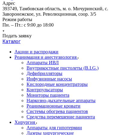
Адрес
393749, Тамбовская область, м. о. Мичуринский, с.
Заворонежское, ул. Революционная, соор. 3/5
Режим работы
Пн. – Пт.: с 9:00 до 18:00
Подать заявку
Каталог
Акции и распродажи
Реанимация и анестезиология
Аппараты ИВЛ
Внутрикостные пистолеты (B.I.G.)
Дефибрилляторы
Инфузионные насосы
Кислородные концентраторы
Контрпульсаторы
Мониторы пациента
Наркозно-дыхательные аппараты
Реанимационные кровати
Системы обогрева пациентов
Средства перемещение пациента
Хирургия
Аппараты для гипотермии
Лазеры хирургические