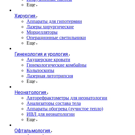
Еще
Хирургия
Аппараты для гипотермии
Лазеры хирургические
Морцелляторы
Операционные светильники
Еще
Гинекология и урология
Акушерские кровати
Гинекологические комбайны
Кольпоскопы
Лазерная литотрипсия
Еще
Неонатология
Авторефрактометры для неонатологии
Анализаторы состава тела
Аппараты обогрева (лучистое тепло)
ИВЛ для неонатологии
Еще
Офтальмология