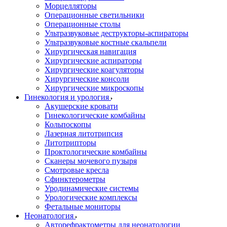
Морцелляторы
Операционные светильники
Операционные столы
Ультразвуковые деструкторы-аспираторы
Ультразвуковые костные скальпели
Хирургическая навигация
Хирургические аспираторы
Хирургические коагуляторы
Хирургические консоли
Хирургические микроскопы
Гинекология и урология
Акушерские кровати
Гинекологические комбайны
Кольпоскопы
Лазерная литотрипсия
Литотрипторы
Проктологические комбайны
Сканеры мочевого пузыря
Смотровые кресла
Сфинктерометры
Уродинамические системы
Урологические комплексы
Фетальные мониторы
Неонатология
Авторефрактометры для неонатологии