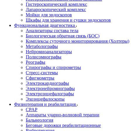
Гистероскопический комплекс
Лапароскопический комплекс
Мойки для эндоскопов
Шкафы для хранения и сушки эндоскопов
Функциональная диагностика
Анализаторы состава тела
Биологическая обратная связь (БОС)
Комплексы суточного мониторирования (Холтеры)
Метаболографы
Нейромиоанализаторы
Полисомнографы
Реографы
Спирографы и спирометры
Стресс-системы
Сфигмометры
Электрокардиографы
Электронейромиографы
Электроэнцефалографы
Эхоэнцефалоскопы
Физиотерапия и реабилитация
CPAP
Аппараты ударно-волновой терапии
Бальнеология
Беговые дорожки реабилитационные
Вибротерапия