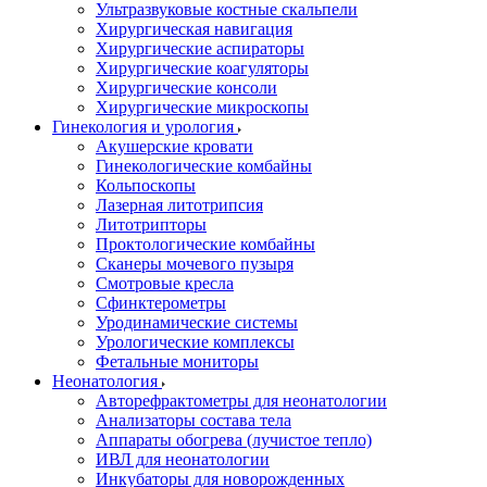
Ультразвуковые костные скальпели
Хирургическая навигация
Хирургические аспираторы
Хирургические коагуляторы
Хирургические консоли
Хирургические микроскопы
Гинекология и урология
Акушерские кровати
Гинекологические комбайны
Кольпоскопы
Лазерная литотрипсия
Литотрипторы
Проктологические комбайны
Сканеры мочевого пузыря
Смотровые кресла
Сфинктерометры
Уродинамические системы
Урологические комплексы
Фетальные мониторы
Неонатология
Авторефрактометры для неонатологии
Анализаторы состава тела
Аппараты обогрева (лучистое тепло)
ИВЛ для неонатологии
Инкубаторы для новорожденных