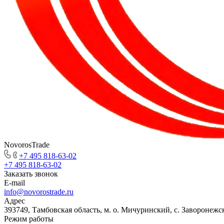
NovorosTrade
+7 495 818-63-02
+7 495 818-63-02
Заказать звонок
E-mail
info@novorostrade.ru
Адрес
393749, Тамбовская область, м. о. Мичуринский, с. Заворонежск
Режим работы