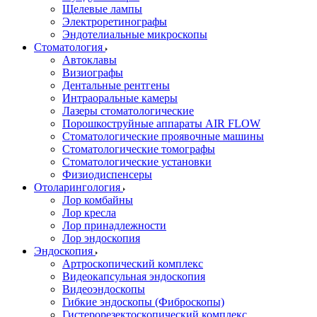
Щелевые лампы
Электроретинографы
Эндотелиальные микроскопы
Стоматология
Автоклавы
Визиографы
Дентальные рентгены
Интраоральные камеры
Лазеры стоматологические
Порошкоструйные аппараты AIR FLOW
Стоматологические проявочные машины
Стоматологические томографы
Стоматологические установки
Физиодиспенсеры
Отоларингология
Лор комбайны
Лор кресла
Лор принадлежности
Лор эндоскопия
Эндоскопия
Артроскопический комплекс
Видеокапсульная эндоскопия
Видеоэндоскопы
Гибкие эндоскопы (Фиброcкопы)
Гистерорезектоскопический комплекс