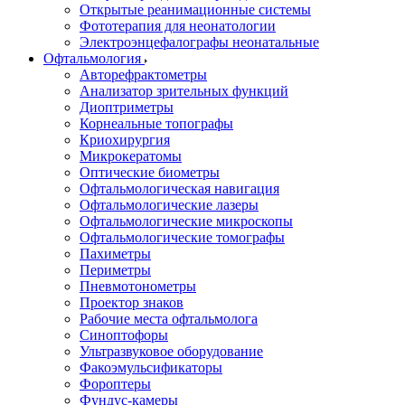
Открытые реанимационные системы
Фототерапия для неонатологии
Электроэнцефалографы неонатальные
Офтальмология
Авторефрактометры
Анализатор зрительных функций
Диоптриметры
Корнеальные топографы
Криохирургия
Микрокератомы
Оптические биометры
Офтальмологическая навигация
Офтальмологические лазеры
Офтальмологические микроскопы
Офтальмологические томографы
Пахиметры
Периметры
Пневмотонометры
Проектор знаков
Рабочие места офтальмолога
Синоптофоры
Ультразвуковое оборудование
Факоэмульсификаторы
Фороптеры
Фундус-камеры