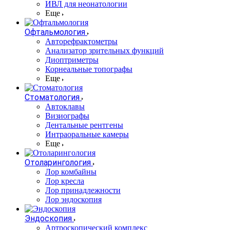
ИВЛ для неонатологии
Еще
Офтальмология
Авторефрактометры
Анализатор зрительных функций
Диоптриметры
Корнеальные топографы
Еще
Стоматология
Автоклавы
Визиографы
Дентальные рентгены
Интраоральные камеры
Еще
Отоларингология
Лор комбайны
Лор кресла
Лор принадлежности
Лор эндоскопия
Эндоскопия
Артроскопический комплекс