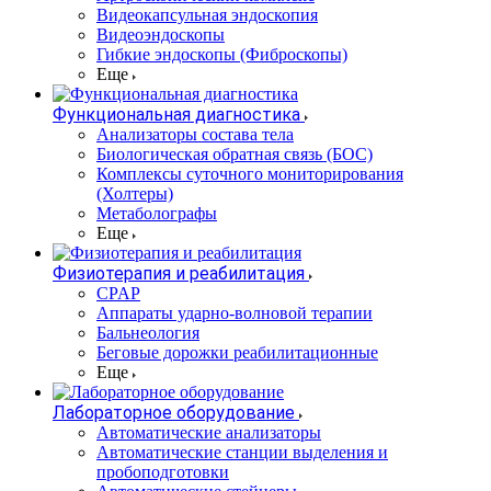
Видеокапсульная эндоскопия
Видеоэндоскопы
Гибкие эндоскопы (Фиброcкопы)
Еще
Функциональная диагностика
Анализаторы состава тела
Биологическая обратная связь (БОС)
Комплексы суточного мониторирования
(Холтеры)
Метаболографы
Еще
Физиотерапия и реабилитация
CPAP
Аппараты ударно-волновой терапии
Бальнеология
Беговые дорожки реабилитационные
Еще
Лабораторное оборудование
Автоматические анализаторы
Автоматические станции выделения и
пробоподготовки