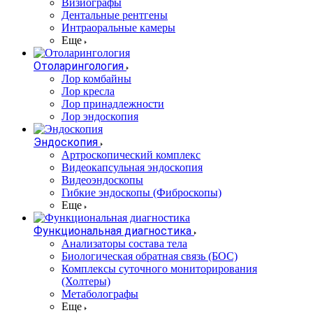
Визиографы
Дентальные рентгены
Интраоральные камеры
Еще
Отоларингология
Лор комбайны
Лор кресла
Лор принадлежности
Лор эндоскопия
Эндоскопия
Артроскопический комплекс
Видеокапсульная эндоскопия
Видеоэндоскопы
Гибкие эндоскопы (Фиброcкопы)
Еще
Функциональная диагностика
Анализаторы состава тела
Биологическая обратная связь (БОС)
Комплексы суточного мониторирования
(Холтеры)
Метаболографы
Еще