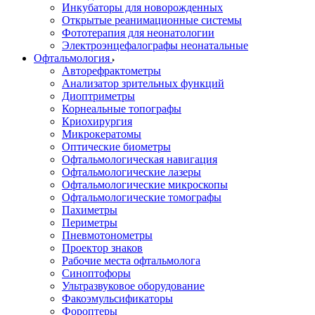
Инкубаторы для новорожденных
Открытые реанимационные системы
Фототерапия для неонатологии
Электроэнцефалографы неонатальные
Офтальмология
Авторефрактометры
Анализатор зрительных функций
Диоптриметры
Корнеальные топографы
Криохирургия
Микрокератомы
Оптические биометры
Офтальмологическая навигация
Офтальмологические лазеры
Офтальмологические микроскопы
Офтальмологические томографы
Пахиметры
Периметры
Пневмотонометры
Проектор знаков
Рабочие места офтальмолога
Синоптофоры
Ультразвуковое оборудование
Факоэмульсификаторы
Фороптеры