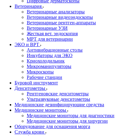
Цифровые дерматоскопы
Ветеринария
Ветеринарные анализаторы
Ветеринарные видеоэндоскопы
Ветеринарные рентген-аппараты
Ветеринарные УЗИ
Жесткая вет. эндоскопия
МРТ для ветеринарии
ЭКО и ВРТ
Антивибрационные столы
Инкубаторы для ЭКО
Криохолодильник
Микроманипуляторы
Микроскопы
Рабочие станции
Буровой инструмент
Денситометры
Рентгеновские денситометры
Ультразвуковые денситометры
Медицинские дезинфицирующие средства
Медицинские мониторы
Медицинские мониторы для диагностики
Медицинские мониторы для хирургии
Оборудование для оснащения морга
Служба крови