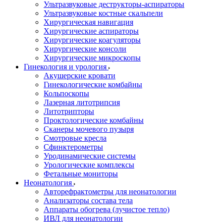
Ультразвуковые деструкторы-аспираторы
Ультразвуковые костные скальпели
Хирургическая навигация
Хирургические аспираторы
Хирургические коагуляторы
Хирургические консоли
Хирургические микроскопы
Гинекология и урология
Акушерские кровати
Гинекологические комбайны
Кольпоскопы
Лазерная литотрипсия
Литотрипторы
Проктологические комбайны
Сканеры мочевого пузыря
Смотровые кресла
Сфинктерометры
Уродинамические системы
Урологические комплексы
Фетальные мониторы
Неонатология
Авторефрактометры для неонатологии
Анализаторы состава тела
Аппараты обогрева (лучистое тепло)
ИВЛ для неонатологии