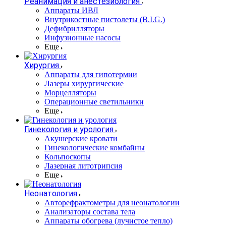
Реанимация и анестезиология
Аппараты ИВЛ
Внутрикостные пистолеты (B.I.G.)
Дефибрилляторы
Инфузионные насосы
Еще
Хирургия
Аппараты для гипотермии
Лазеры хирургические
Морцелляторы
Операционные светильники
Еще
Гинекология и урология
Акушерские кровати
Гинекологические комбайны
Кольпоскопы
Лазерная литотрипсия
Еще
Неонатология
Авторефрактометры для неонатологии
Анализаторы состава тела
Аппараты обогрева (лучистое тепло)