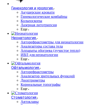
Гинекология и урология
Акушерские кровати
Гинекологические комбайны
Кольпоскопы
Лазерная литотрипсия
Еще
Неонатология
Авторефрактометры для неонатологии
Анализаторы состава тела
Аппараты обогрева (лучистое тепло)
ИВЛ для неонатологии
Еще
Офтальмология
Авторефрактометры
Анализатор зрительных функций
Диоптриметры
Корнеальные топографы
Еще
Стоматология
Автоклавы