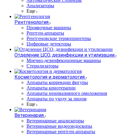
Автоматические стейнеры
Анализаторы
Еще
Рентгенология
Проявочные машины
Рентген-аппараты
Рентгеновские термопринтеры
Цифровые детекторы
Отделение ЦСО, дезинфекции и утилизации
Моечно-дезинфекционные машины
Стерилизаторы
Косметология и дерматология
Аппараты коррекции фигуры
Аппараты криотерапии
Аппараты неинвазивного омоложения
Аппараты по уходу за лицом
Еще
Ветеринария
Ветеринарные анализаторы
Ветеринарные видеоэндоскопы
Ветеринарные рентген-аппараты