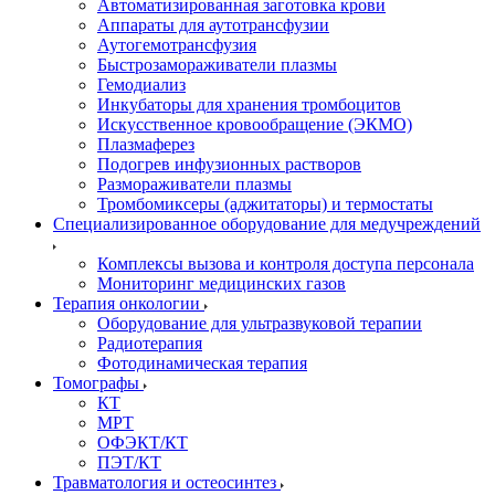
Автоматизированная заготовка крови
Аппараты для аутотрансфузии
Аутогемотрансфузия
Быстрозамораживатели плазмы
Гемодиализ
Инкубаторы для хранения тромбоцитов
Искусственное кровообращение (ЭКМО)
Плазмаферез
Подогрев инфузионных растворов
Размораживатели плазмы
Тромбомиксеры (аджитаторы) и термостаты
Специализированное оборудование для медучреждений
Комплексы вызова и контроля доступа персонала
Мониторинг медицинских газов
Терапия онкологии
Оборудование для ультразвуковой терапии
Радиотерапия
Фотодинамическая терапия
Томографы
КТ
МРТ
ОФЭКТ/КТ
ПЭТ/КТ
Травматология и остеосинтез