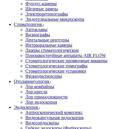
Фундус-камеры
Щелевые лампы
Электроретинографы
Эндотелиальные микроскопы
Стоматология
Автоклавы
Визиографы
Дентальные рентгены
Интраоральные камеры
Лазеры стоматологические
Порошкоструйные аппараты AIR FLOW
Стоматологические проявочные машины
Стоматологические томографы
Стоматологические установки
Физиодиспенсеры
Отоларингология
Лор комбайны
Лор кресла
Лор принадлежности
Лор эндоскопия
Эндоскопия
Артроскопический комплекс
Видеокапсульная эндоскопия
Видеоэндоскопы
Гибкие эндоскопы (Фиброcкопы)