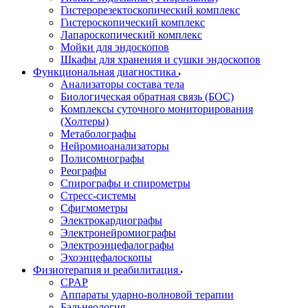
Гистерорезектоскопический комплекс
Гистероскопический комплекс
Лапароскопический комплекс
Мойки для эндоскопов
Шкафы для хранения и сушки эндоскопов
Функциональная диагностика
Анализаторы состава тела
Биологическая обратная связь (БОС)
Комплексы суточного мониторирования
(Холтеры)
Метаболографы
Нейромиоанализаторы
Полисомнографы
Реографы
Спирографы и спирометры
Стресс-системы
Сфигмометры
Электрокардиографы
Электронейромиографы
Электроэнцефалографы
Эхоэнцефалоскопы
Физиотерапия и реабилитация
CPAP
Аппараты ударно-волновой терапии
Бальнеология