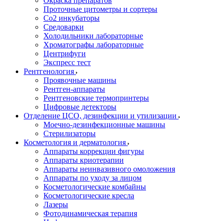
Окраска препаратов
Проточные цитометры и сортеры
Со2 инкубаторы
Средоварки
Холодильники лабораторные
Хроматографы лабораторные
Центрифуги
Экспресс тест
Рентгенология
Проявочные машины
Рентген-аппараты
Рентгеновские термопринтеры
Цифровые детекторы
Отделение ЦСО, дезинфекции и утилизации
Моечно-дезинфекционные машины
Стерилизаторы
Косметология и дерматология
Аппараты коррекции фигуры
Аппараты криотерапии
Аппараты неинвазивного омоложения
Аппараты по уходу за лицом
Косметологические комбайны
Косметологические кресла
Лазеры
Фотодинамическая терапия