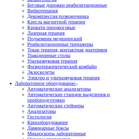
Беговые дорожки реабилитационные
Вибротерапия
Декомпрессия позвоночника
Кресла магнитной терапии
Кровати проожоговые
Лазерная терапия
Подъемник медицинский
Реабилитационные тренажеры
Текар терапия, контактная диатермия
Тракционные столы
Ультразвуковая терапия
Физиотерапевтический комбайн
Экзоскелеты
Электро и ультразвуковая терапия
Лабораторное оборудование
Автоматические анализаторы
Автоматические станции выделения и
пробоподготовки
Автоматические стейнеры
Анализаторы
Гистология
Криооборудование
Ламинарные боксы
Микроскопы лабораторные