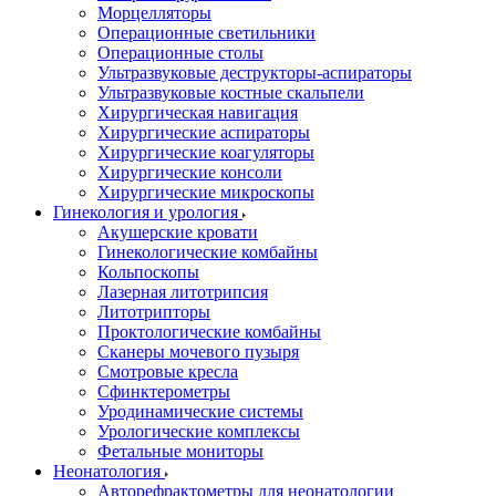
Морцелляторы
Операционные светильники
Операционные столы
Ультразвуковые деструкторы-аспираторы
Ультразвуковые костные скальпели
Хирургическая навигация
Хирургические аспираторы
Хирургические коагуляторы
Хирургические консоли
Хирургические микроскопы
Гинекология и урология
Акушерские кровати
Гинекологические комбайны
Кольпоскопы
Лазерная литотрипсия
Литотрипторы
Проктологические комбайны
Сканеры мочевого пузыря
Смотровые кресла
Сфинктерометры
Уродинамические системы
Урологические комплексы
Фетальные мониторы
Неонатология
Авторефрактометры для неонатологии