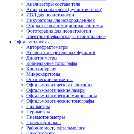
Анализаторы состава тела
Аппараты обогрева (лучистое тепло)
ИВЛ для неонатологии
Инкубаторы для новорожденных
Открытые реанимационные системы
Фототерапия для неонатологии
Электроэнцефалографы неонатальные
Офтальмология
Авторефрактометры
Анализатор зрительных функций
Диоптриметры
Корнеальные топографы
Криохирургия
Микрокератомы
Оптические биометры
Офтальмологическая навигация
Офтальмологические лазеры
Офтальмологические микроскопы
Офтальмологические томографы
Пахиметры
Периметры
Пневмотонометры
Проектор знаков
Рабочие места офтальмолога
Синоптофоры