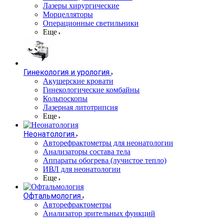
Лазеры хирургические
Морцелляторы
Операционные светильники
Еще
Гинекология и урология
Акушерские кровати
Гинекологические комбайны
Кольпоскопы
Лазерная литотрипсия
Еще
Неонатология
Авторефрактометры для неонатологии
Анализаторы состава тела
Аппараты обогрева (лучистое тепло)
ИВЛ для неонатологии
Еще
Офтальмология
Авторефрактометры
Анализатор зрительных функций