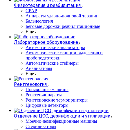
Физиотерапия и реабилитация
CPAP
Аппараты ударно-волновой терапии
Бальнеология
Беговые дорожки реабилитационные
Еще
Лабораторное оборудование
Автоматические анализаторы
Автоматические станции выделения и
пробоподготовки
Автоматические стейнеры
Анализаторы
Еще
Рентгенология
Проявочные машины
Рентген-аппараты
Рентгеновские термопринтеры
Цифровые детекторы
Отделение ЦСО, дезинфекции и утилизации
Моечно-дезинфекционные машины
Стерилизаторы