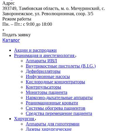
Адрес
393749, Тамбовская область, м. о. Мичуринский, с.
Заворонежское, ул. Революционная, соор. 3/5
Режим работы
Пн. – Пт.: с 9:00 до 18:00
Подать заявку
Каталог
Акции и распродажи
Реанимация и анестезиология
Аппараты ИВЛ
Внутрикостные пистолеты (B.I.G.)
Дефибрилляторы
Инфузионные насосы
Кислородные концентраторы
Контрпульсаторы
Мониторы пациента
Наркозно-дыхательные аппараты
Реанимационные кровати
Системы обогрева пациентов
Средства перемещение пациента
Хирургия
Аппараты для гипотермии
Лазеры хирургические