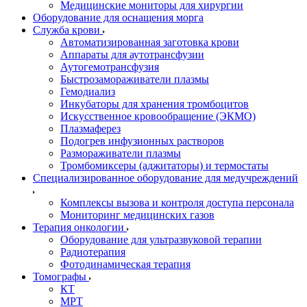
Медицинские мониторы для хирургии
Оборудование для оснащения морга
Служба крови
Автоматизированная заготовка крови
Аппараты для аутотрансфузии
Аутогемотрансфузия
Быстрозамораживатели плазмы
Гемодиализ
Инкубаторы для хранения тромбоцитов
Искусственное кровообращение (ЭКМО)
Плазмаферез
Подогрев инфузионных растворов
Размораживатели плазмы
Тромбомиксеры (аджитаторы) и термостаты
Специализированное оборудование для медучреждений
Комплексы вызова и контроля доступа персонала
Мониторинг медицинских газов
Терапия онкологии
Оборудование для ультразвуковой терапии
Радиотерапия
Фотодинамическая терапия
Томографы
КТ
МРТ