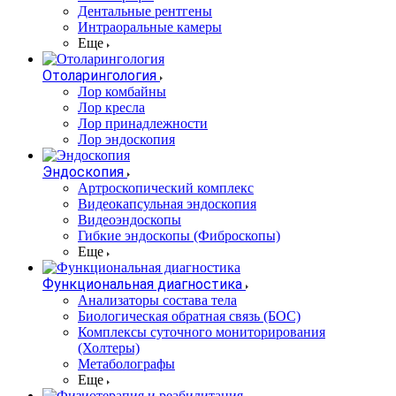
Дентальные рентгены
Интраоральные камеры
Еще
Отоларингология
Лор комбайны
Лор кресла
Лор принадлежности
Лор эндоскопия
Эндоскопия
Артроскопический комплекс
Видеокапсульная эндоскопия
Видеоэндоскопы
Гибкие эндоскопы (Фиброcкопы)
Еще
Функциональная диагностика
Анализаторы состава тела
Биологическая обратная связь (БОС)
Комплексы суточного мониторирования
(Холтеры)
Метаболографы
Еще