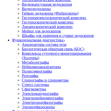
Видеокапсульная эндоскопия
Видеоэндоскопы
Гибкие эндоскопы (Фиброcкопы)
Гистерорезектоскопический комплекс
Гистероскопический комплекс
Лапароскопический комплекс
Мойки для эндоскопов
Шкафы для хранения и сушки эндоскопов
Функциональная диагностика
Анализаторы состава тела
Биологическая обратная связь (БОС)
Комплексы суточного мониторирования
(Холтеры)
Метаболографы
Нейромиоанализаторы
Полисомнографы
Реографы
Спирографы и спирометры
Стресс-системы
Сфигмометры
Электрокардиографы
Электронейромиографы
Электроэнцефалографы
Эхоэнцефалоскопы