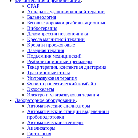
Физиотерапия и реабилитация
CPAP
Аппараты ударно-волновой терапии
Бальнеология
Беговые дорожки реабилитационные
Вибротерапия
Декомпрессия позвоночника
Кресла магнитной терапии
Кровати проожоговые
Лазерная терапия
Подъемник медицинский
Реабилитационные тренажеры
Текар терапия, контактная диатермия
Тракционные столы
Ультразвуковая терапия
Физиотерапевтический комбайн
Экзоскелеты
Электро и ультразвуковая терапия
Лабораторное оборудование
Автоматические анализаторы
Автоматические станции выделения и
пробоподготовки
Автоматические стейнеры
Анализаторы
Гистология