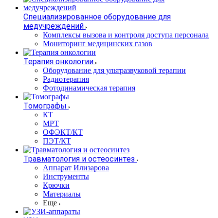
Специализированное оборудование для
медучреждений
Комплексы вызова и контроля доступа персонала
Мониторинг медицинских газов
Терапия онкологии
Оборудование для ультразвуковой терапии
Радиотерапия
Фотодинамическая терапия
Томографы
КТ
МРТ
ОФЭКТ/КТ
ПЭТ/КТ
Травматология и остеосинтез
Аппарат Илизарова
Инструменты
Крючки
Материалы
Еще