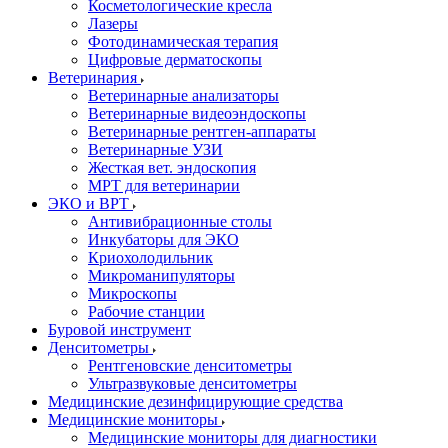
Косметологические кресла
Лазеры
Фотодинамическая терапия
Цифровые дерматоскопы
Ветеринария
Ветеринарные анализаторы
Ветеринарные видеоэндоскопы
Ветеринарные рентген-аппараты
Ветеринарные УЗИ
Жесткая вет. эндоскопия
МРТ для ветеринарии
ЭКО и ВРТ
Антивибрационные столы
Инкубаторы для ЭКО
Криохолодильник
Микроманипуляторы
Микроскопы
Рабочие станции
Буровой инструмент
Денситометры
Рентгеновские денситометры
Ультразвуковые денситометры
Медицинские дезинфицирующие средства
Медицинские мониторы
Медицинские мониторы для диагностики