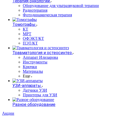
Терапия онкологии
Оборудование для ультразвуковой терапии
Радиотерапия
Фотодинамическая терапия
Томографы
КТ
МРТ
ОФЭКТ/КТ
ПЭТ/КТ
Травматология и остеосинтез
Аппарат Илизарова
Инструменты
Крючки
Материалы
Еще
УЗИ-аппараты
Датчики УЗИ
Принтеры для УЗИ
Разное оборудование
Акции