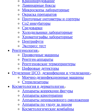
Криооборудование
Ламинарные боксы
Микроскопы лабораторные
Окраска препаратов
Проточные цитометры и сортеры
Со2 инкубаторы
Средоварки
Холодильники лабораторные
Хроматографы лабораторные
Центрифуги
Экспресс тест
Рентгенология
Проявочные машины
Рентген-аппараты
Рентгеновские термопринтеры
Цифровые детекторы
Отделение ЦСО, дезинфекции и утилизации
Моечно-дезинфекционные машины
Стерилизаторы
Косметология и дерматология
Аппараты коррекции фигуры
Аппараты криотерапии
Аппараты неинвазивного омоложения
Аппараты по уходу за лицом
Косметологические комбайны