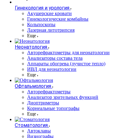
Гинекология и урология
Акушерские кровати
Гинекологические комбайны
Кольпоскопы
Лазерная литотрипсия
Еще
Неонатология
Авторефрактометры для неонатологии
Анализаторы состава тела
Аппараты обогрева (лучистое тепло)
ИВЛ для неонатологии
Еще
Офтальмология
Авторефрактометры
Анализатор зрительных функций
Диоптриметры
Корнеальные топографы
Еще
Стоматология
Автоклавы
Визиографы