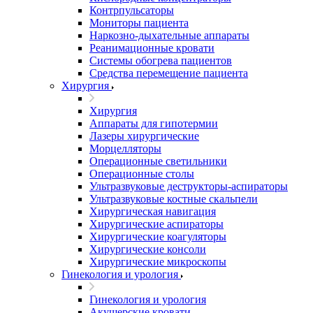
Контрпульсаторы
Мониторы пациента
Наркозно-дыхательные аппараты
Реанимационные кровати
Системы обогрева пациентов
Средства перемещение пациента
Хирургия
Хирургия
Аппараты для гипотермии
Лазеры хирургические
Морцелляторы
Операционные светильники
Операционные столы
Ультразвуковые деструкторы-аспираторы
Ультразвуковые костные скальпели
Хирургическая навигация
Хирургические аспираторы
Хирургические коагуляторы
Хирургические консоли
Хирургические микроскопы
Гинекология и урология
Гинекология и урология
Акушерские кровати