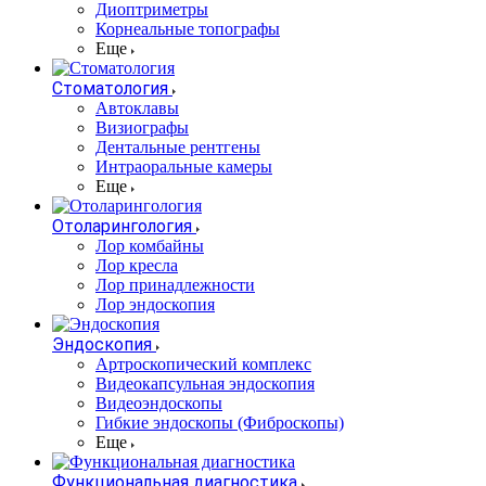
Диоптриметры
Корнеальные топографы
Еще
Стоматология
Автоклавы
Визиографы
Дентальные рентгены
Интраоральные камеры
Еще
Отоларингология
Лор комбайны
Лор кресла
Лор принадлежности
Лор эндоскопия
Эндоскопия
Артроскопический комплекс
Видеокапсульная эндоскопия
Видеоэндоскопы
Гибкие эндоскопы (Фиброcкопы)
Еще
Функциональная диагностика