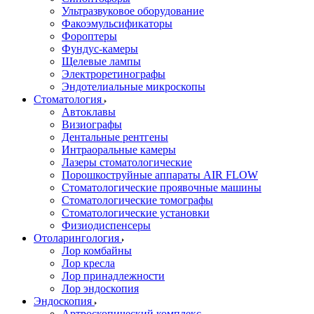
Ультразвуковое оборудование
Факоэмульсификаторы
Фороптеры
Фундус-камеры
Щелевые лампы
Электроретинографы
Эндотелиальные микроскопы
Стоматология
Автоклавы
Визиографы
Дентальные рентгены
Интраоральные камеры
Лазеры стоматологические
Порошкоструйные аппараты AIR FLOW
Стоматологические проявочные машины
Стоматологические томографы
Стоматологические установки
Физиодиспенсеры
Отоларингология
Лор комбайны
Лор кресла
Лор принадлежности
Лор эндоскопия
Эндоскопия
Артроскопический комплекс