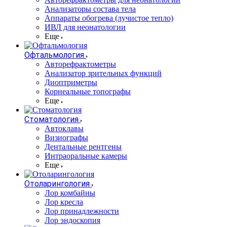
Анализаторы состава тела
Аппараты обогрева (лучистое тепло)
ИВЛ для неонатологии
Еще
Офтальмология
Авторефрактометры
Анализатор зрительных функций
Диоптриметры
Корнеальные топографы
Еще
Стоматология
Автоклавы
Визиографы
Дентальные рентгены
Интраоральные камеры
Еще
Отоларингология
Лор комбайны
Лор кресла
Лор принадлежности
Лор эндоскопия