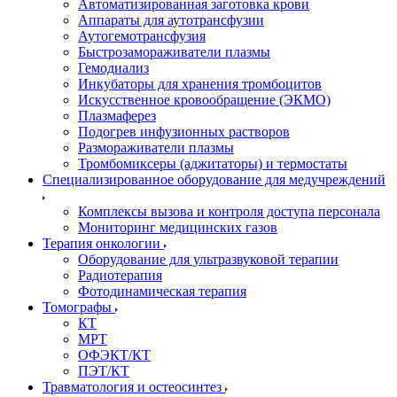
Автоматизированная заготовка крови
Аппараты для аутотрансфузии
Аутогемотрансфузия
Быстрозамораживатели плазмы
Гемодиализ
Инкубаторы для хранения тромбоцитов
Искусственное кровообращение (ЭКМО)
Плазмаферез
Подогрев инфузионных растворов
Размораживатели плазмы
Тромбомиксеры (аджитаторы) и термостаты
Специализированное оборудование для медучреждений
Комплексы вызова и контроля доступа персонала
Мониторинг медицинских газов
Терапия онкологии
Оборудование для ультразвуковой терапии
Радиотерапия
Фотодинамическая терапия
Томографы
КТ
МРТ
ОФЭКТ/КТ
ПЭТ/КТ
Травматология и остеосинтез