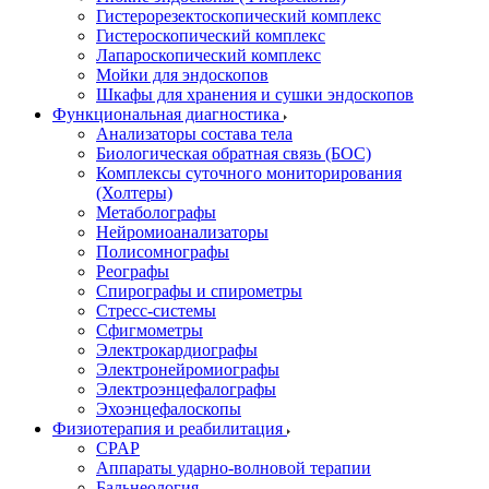
Гистерорезектоскопический комплекс
Гистероскопический комплекс
Лапароскопический комплекс
Мойки для эндоскопов
Шкафы для хранения и сушки эндоскопов
Функциональная диагностика
Анализаторы состава тела
Биологическая обратная связь (БОС)
Комплексы суточного мониторирования
(Холтеры)
Метаболографы
Нейромиоанализаторы
Полисомнографы
Реографы
Спирографы и спирометры
Стресс-системы
Сфигмометры
Электрокардиографы
Электронейромиографы
Электроэнцефалографы
Эхоэнцефалоскопы
Физиотерапия и реабилитация
CPAP
Аппараты ударно-волновой терапии
Бальнеология