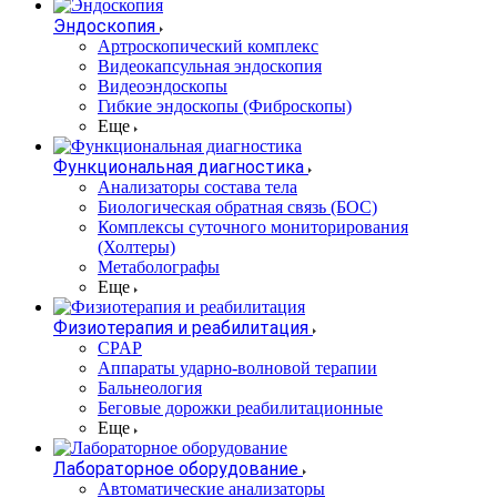
Эндоскопия
Артроскопический комплекс
Видеокапсульная эндоскопия
Видеоэндоскопы
Гибкие эндоскопы (Фиброcкопы)
Еще
Функциональная диагностика
Анализаторы состава тела
Биологическая обратная связь (БОС)
Комплексы суточного мониторирования
(Холтеры)
Метаболографы
Еще
Физиотерапия и реабилитация
CPAP
Аппараты ударно-волновой терапии
Бальнеология
Беговые дорожки реабилитационные
Еще
Лабораторное оборудование
Автоматические анализаторы