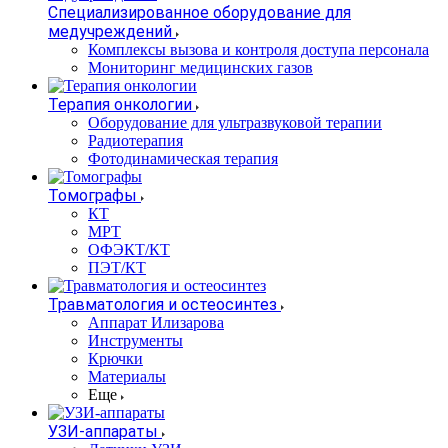
Специализированное оборудование для
медучреждений
Комплексы вызова и контроля доступа персонала
Мониторинг медицинских газов
Терапия онкологии
Оборудование для ультразвуковой терапии
Радиотерапия
Фотодинамическая терапия
Томографы
КТ
МРТ
ОФЭКТ/КТ
ПЭТ/КТ
Травматология и остеосинтез
Аппарат Илизарова
Инструменты
Крючки
Материалы
Еще
УЗИ-аппараты