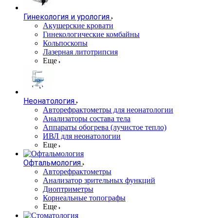
Гинекология и урология
Акушерские кровати
Гинекологические комбайны
Кольпоскопы
Лазерная литотрипсия
Еще
Неонатология
Авторефрактометры для неонатологии
Анализаторы состава тела
Аппараты обогрева (лучистое тепло)
ИВЛ для неонатологии
Еще
Офтальмология
Авторефрактометры
Анализатор зрительных функций
Диоптриметры
Корнеальные топографы
Еще