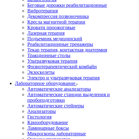
Беговые дорожки реабилитационные
Вибротерапия
Декомпрессия позвоночника
Кресла магнитной терапии
Кровати проожоговые
Лазерная терапия
Подъемник медицинский
Реабилитационные тренажеры
Текар терапия, контактная диатермия
Тракционные столы
Ультразвуковая терапия
Физиотерапевтический комбайн
Экзоскелеты
Электро и ультразвуковая терапия
Лабораторное оборудование
Автоматические анализаторы
Автоматические станции выделения и
пробоподготовки
Автоматические стейнеры
Анализаторы
Гистология
Криооборудование
Ламинарные боксы
Микроскопы лабораторные