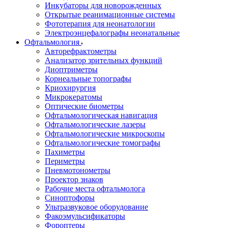
Инкубаторы для новорожденных
Открытые реанимационные системы
Фототерапия для неонатологии
Электроэнцефалографы неонатальные
Офтальмология
Авторефрактометры
Анализатор зрительных функций
Диоптриметры
Корнеальные топографы
Криохирургия
Микрокератомы
Оптические биометры
Офтальмологическая навигация
Офтальмологические лазеры
Офтальмологические микроскопы
Офтальмологические томографы
Пахиметры
Периметры
Пневмотонометры
Проектор знаков
Рабочие места офтальмолога
Синоптофоры
Ультразвуковое оборудование
Факоэмульсификаторы
Фороптеры