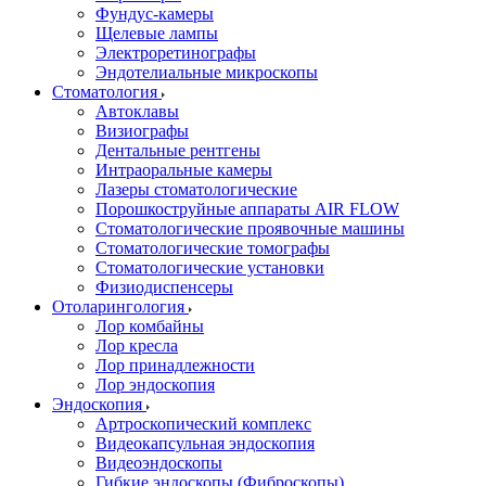
Фундус-камеры
Щелевые лампы
Электроретинографы
Эндотелиальные микроскопы
Стоматология
Автоклавы
Визиографы
Дентальные рентгены
Интраоральные камеры
Лазеры стоматологические
Порошкоструйные аппараты AIR FLOW
Стоматологические проявочные машины
Стоматологические томографы
Стоматологические установки
Физиодиспенсеры
Отоларингология
Лор комбайны
Лор кресла
Лор принадлежности
Лор эндоскопия
Эндоскопия
Артроскопический комплекс
Видеокапсульная эндоскопия
Видеоэндоскопы
Гибкие эндоскопы (Фиброcкопы)