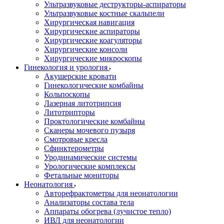
Ультразвуковые деструкторы-аспираторы
Ультразвуковые костные скальпели
Хирургическая навигация
Хирургические аспираторы
Хирургические коагуляторы
Хирургические консоли
Хирургические микроскопы
Гинекология и урология
Акушерские кровати
Гинекологические комбайны
Кольпоскопы
Лазерная литотрипсия
Литотрипторы
Проктологические комбайны
Сканеры мочевого пузыря
Смотровые кресла
Сфинктерометры
Уродинамические системы
Урологические комплексы
Фетальные мониторы
Неонатология
Авторефрактометры для неонатологии
Анализаторы состава тела
Аппараты обогрева (лучистое тепло)
ИВЛ для неонатологии