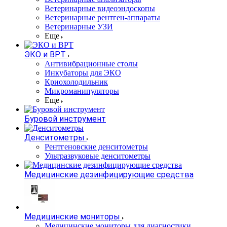
Ветеринарные видеоэндоскопы
Ветеринарные рентген-аппараты
Ветеринарные УЗИ
Еще
ЭКО и ВРТ
Антивибрационные столы
Инкубаторы для ЭКО
Криохолодильник
Микроманипуляторы
Еще
Буровой инструмент
Денситометры
Рентгеновские денситометры
Ультразвуковые денситометры
Медицинские дезинфицирующие средства
Медицинские мониторы
Медицинские мониторы для диагностики