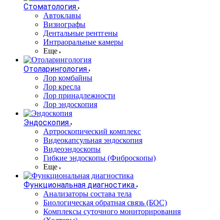
Стоматология
Автоклавы
Визиографы
Дентальные рентгены
Интраоральные камеры
Еще
Отоларингология
Лор комбайны
Лор кресла
Лор принадлежности
Лор эндоскопия
Эндоскопия
Артроскопический комплекс
Видеокапсульная эндоскопия
Видеоэндоскопы
Гибкие эндоскопы (Фиброcкопы)
Еще
Функциональная диагностика
Анализаторы состава тела
Биологическая обратная связь (БОС)
Комплексы суточного мониторирования