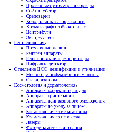
Окраска препаратов
Проточные цитометры и сортеры
Со2 инкубаторы
Средоварки
Холодильники лабораторные
Хроматографы лабораторные
Центрифуги
Экспресс тест
Рентгенология
Проявочные машины
Рентген-аппараты
Рентгеновские термопринтеры
Цифровые детекторы
Отделение ЦСО, дезинфекции и утилизации
Моечно-дезинфекционные машины
Стерилизаторы
Косметология и дерматология
Аппараты коррекции фигуры
Аппараты криотерапии
Аппараты неинвазивного омоложения
Аппараты по уходу за лицом
Косметологические комбайны
Косметологические кресла
Лазеры
Фотодинамическая терапия