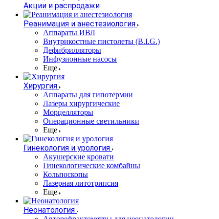
Акции и распродажи
Реанимация и анестезиология
Аппараты ИВЛ
Внутрикостные пистолеты (B.I.G.)
Дефибрилляторы
Инфузионные насосы
Еще
Хирургия
Аппараты для гипотермии
Лазеры хирургические
Морцелляторы
Операционные светильники
Еще
Гинекология и урология
Акушерские кровати
Гинекологические комбайны
Кольпоскопы
Лазерная литотрипсия
Еще
Неонатология
Авторефрактометры для неонатологии