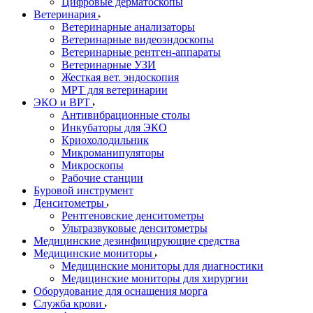
Цифровые дерматоскопы
Ветеринария
Ветеринарные анализаторы
Ветеринарные видеоэндоскопы
Ветеринарные рентген-аппараты
Ветеринарные УЗИ
Жесткая вет. эндоскопия
МРТ для ветеринарии
ЭКО и ВРТ
Антивибрационные столы
Инкубаторы для ЭКО
Криохолодильник
Микроманипуляторы
Микроскопы
Рабочие станции
Буровой инструмент
Денситометры
Рентгеновские денситометры
Ультразвуковые денситометры
Медицинские дезинфицирующие средства
Медицинские мониторы
Медицинские мониторы для диагностики
Медицинские мониторы для хирургии
Оборудование для оснащения морга
Служба крови