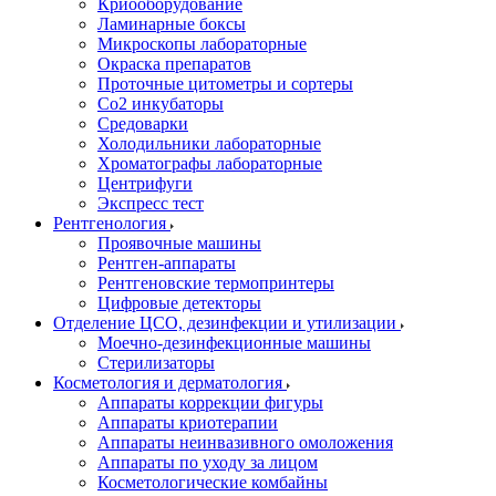
Криооборудование
Ламинарные боксы
Микроскопы лабораторные
Окраска препаратов
Проточные цитометры и сортеры
Со2 инкубаторы
Средоварки
Холодильники лабораторные
Хроматографы лабораторные
Центрифуги
Экспресс тест
Рентгенология
Проявочные машины
Рентген-аппараты
Рентгеновские термопринтеры
Цифровые детекторы
Отделение ЦСО, дезинфекции и утилизации
Моечно-дезинфекционные машины
Стерилизаторы
Косметология и дерматология
Аппараты коррекции фигуры
Аппараты криотерапии
Аппараты неинвазивного омоложения
Аппараты по уходу за лицом
Косметологические комбайны