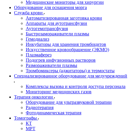
Медицинские мониторы для хирургии
Оборудование для оснащения морга
Служба крови
Автоматизированная заготовка крови
Аппараты для аутотрансфузии
Аутогемотрансфузия
Быстрозамораживатели плазмы
Гемодиализ
Инкубаторы для хранения тромбоцитов
Искусственное кровообращение (ЭКМО)
Плазмаферез
Подогрев инфузионных растворов
Размораживатели плазмы
Тромбомиксеры (аджитаторы) и термостаты
Специализированное оборудование для медучреждений
Комплексы вызова и контроля доступа персонала
Мониторинг медицинских газов
Терапия онкологии
Оборудование для ультразвуковой терапии
Радиотерапия
Фотодинамическая терапия
Томографы
КТ
МРТ