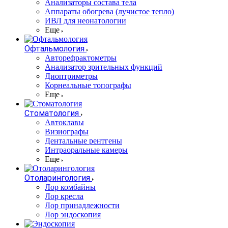
Анализаторы состава тела
Аппараты обогрева (лучистое тепло)
ИВЛ для неонатологии
Еще
Офтальмология
Авторефрактометры
Анализатор зрительных функций
Диоптриметры
Корнеальные топографы
Еще
Стоматология
Автоклавы
Визиографы
Дентальные рентгены
Интраоральные камеры
Еще
Отоларингология
Лор комбайны
Лор кресла
Лор принадлежности
Лор эндоскопия