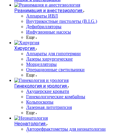
Реанимация и анестезиология
Аппараты ИВЛ
Внутрикостные пистолеты (B.I.G.)
Дефибрилляторы
Инфузионные насосы
Еще
Хирургия
Аппараты для гипотермии
Лазеры хирургические
Морцелляторы
Операционные светильники
Еще
Гинекология и урология
Акушерские кровати
Гинекологические комбайны
Кольпоскопы
Лазерная литотрипсия
Еще
Неонатология
Авторефрактометры для неонатологии