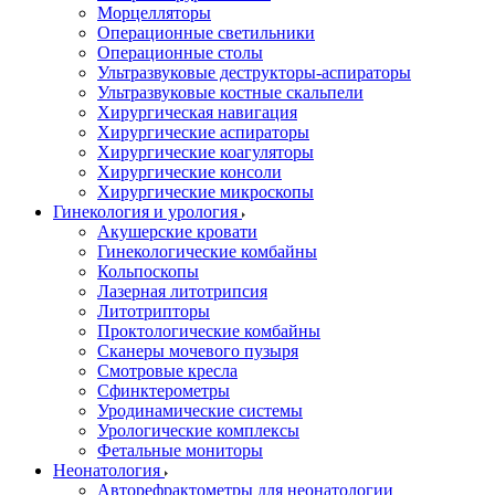
Морцелляторы
Операционные светильники
Операционные столы
Ультразвуковые деструкторы-аспираторы
Ультразвуковые костные скальпели
Хирургическая навигация
Хирургические аспираторы
Хирургические коагуляторы
Хирургические консоли
Хирургические микроскопы
Гинекология и урология
Акушерские кровати
Гинекологические комбайны
Кольпоскопы
Лазерная литотрипсия
Литотрипторы
Проктологические комбайны
Сканеры мочевого пузыря
Смотровые кресла
Сфинктерометры
Уродинамические системы
Урологические комплексы
Фетальные мониторы
Неонатология
Авторефрактометры для неонатологии