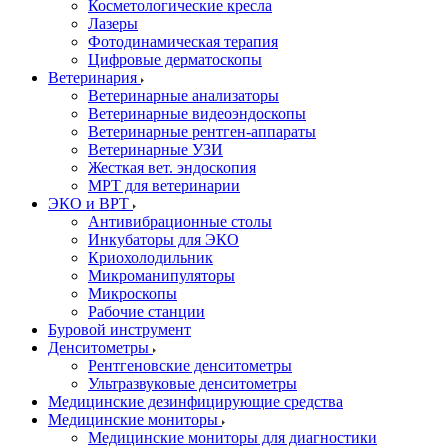
Косметологические кресла
Лазеры
Фотодинамическая терапия
Цифровые дерматоскопы
Ветеринария
Ветеринарные анализаторы
Ветеринарные видеоэндоскопы
Ветеринарные рентген-аппараты
Ветеринарные УЗИ
Жесткая вет. эндоскопия
МРТ для ветеринарии
ЭКО и ВРТ
Антивибрационные столы
Инкубаторы для ЭКО
Криохолодильник
Микроманипуляторы
Микроскопы
Рабочие станции
Буровой инструмент
Денситометры
Рентгеновские денситометры
Ультразвуковые денситометры
Медицинские дезинфицирующие средства
Медицинские мониторы
Медицинские мониторы для диагностики