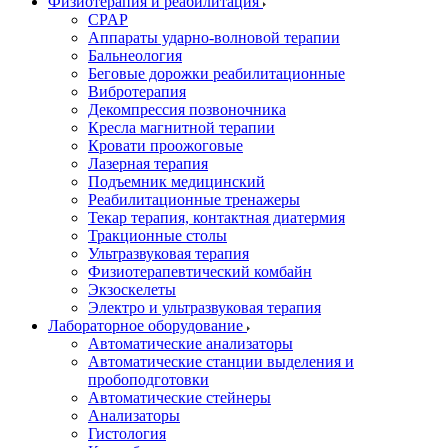
Физиотерапия и реабилитация
CPAP
Аппараты ударно-волновой терапии
Бальнеология
Беговые дорожки реабилитационные
Вибротерапия
Декомпрессия позвоночника
Кресла магнитной терапии
Кровати проожоговые
Лазерная терапия
Подъемник медицинский
Реабилитационные тренажеры
Текар терапия, контактная диатермия
Тракционные столы
Ультразвуковая терапия
Физиотерапевтический комбайн
Экзоскелеты
Электро и ультразвуковая терапия
Лабораторное оборудование
Автоматические анализаторы
Автоматические станции выделения и
пробоподготовки
Автоматические стейнеры
Анализаторы
Гистология