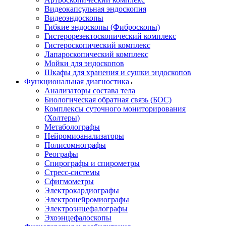
Видеокапсульная эндоскопия
Видеоэндоскопы
Гибкие эндоскопы (Фиброcкопы)
Гистерорезектоскопический комплекс
Гистероскопический комплекс
Лапароскопический комплекс
Мойки для эндоскопов
Шкафы для хранения и сушки эндоскопов
Функциональная диагностика
Анализаторы состава тела
Биологическая обратная связь (БОС)
Комплексы суточного мониторирования
(Холтеры)
Метаболографы
Нейромиоанализаторы
Полисомнографы
Реографы
Спирографы и спирометры
Стресс-системы
Сфигмометры
Электрокардиографы
Электронейромиографы
Электроэнцефалографы
Эхоэнцефалоскопы