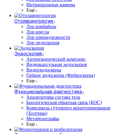
Интраоральные камеры
Еще
Отоларингология
Лор комбайны
Лор кресла
Лор принадлежности
Лор эндоскопия
Эндоскопия
Артроскопический комплекс
Видеокапсульная эндоскопия
Видеоэндоскопы
Гибкие эндоскопы (Фиброcкопы)
Еще
Функциональная диагностика
Анализаторы состава тела
Биологическая обратная связь (БОС)
Комплексы суточного мониторирования
(Холтеры)
Метаболографы
Еще