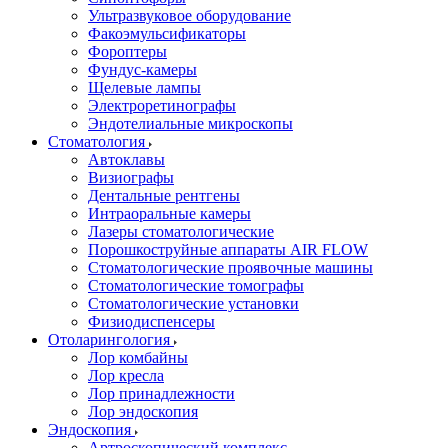
Ультразвуковое оборудование
Факоэмульсификаторы
Фороптеры
Фундус-камеры
Щелевые лампы
Электроретинографы
Эндотелиальные микроскопы
Стоматология
Автоклавы
Визиографы
Дентальные рентгены
Интраоральные камеры
Лазеры стоматологические
Порошкоструйные аппараты AIR FLOW
Стоматологические проявочные машины
Стоматологические томографы
Стоматологические установки
Физиодиспенсеры
Отоларингология
Лор комбайны
Лор кресла
Лор принадлежности
Лор эндоскопия
Эндоскопия
Артроскопический комплекс