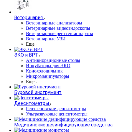
Ветеринария
Ветеринарные анализаторы
Ветеринарные видеоэндоскопы
Ветеринарные рентген-аппараты
Ветеринарные УЗИ
Еще
ЭКО и ВРТ
Антивибрационные столы
Инкубаторы для ЭКО
Криохолодильник
Микроманипуляторы
Еще
Буровой инструмент
Денситометры
Рентгеновские денситометры
Ультразвуковые денситометры
Медицинские дезинфицирующие средства