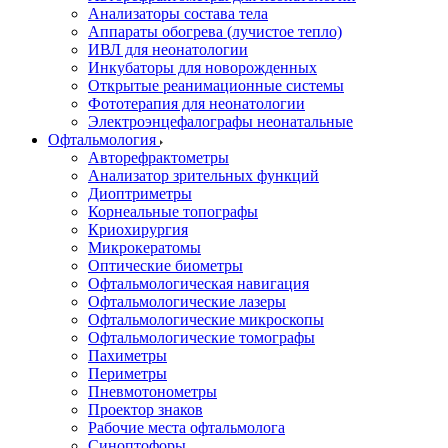
Анализаторы состава тела
Аппараты обогрева (лучистое тепло)
ИВЛ для неонатологии
Инкубаторы для новорожденных
Открытые реанимационные системы
Фототерапия для неонатологии
Электроэнцефалографы неонатальные
Офтальмология
Авторефрактометры
Анализатор зрительных функций
Диоптриметры
Корнеальные топографы
Криохирургия
Микрокератомы
Оптические биометры
Офтальмологическая навигация
Офтальмологические лазеры
Офтальмологические микроскопы
Офтальмологические томографы
Пахиметры
Периметры
Пневмотонометры
Проектор знаков
Рабочие места офтальмолога
Синоптофоры