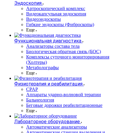
Эндоскопия
Артроскопический комплекс
Видеокапсульная эндоскопия
Видеоэндоскопы
Гибкие эндоскопы (Фиброcкопы)
Еще
Функциональная диагностика
Анализаторы состава тела
Биологическая обратная связь (БОС)
Комплексы суточного мониторирования
(Холтеры)
Метаболографы
Еще
Физиотерапия и реабилитация
CPAP
Аппараты ударно-волновой терапии
Бальнеология
Беговые дорожки реабилитационные
Еще
Лабораторное оборудование
Автоматические анализаторы
Автоматические станции выделения и