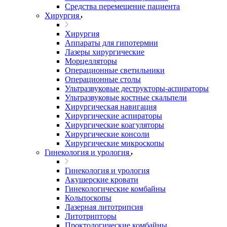
Средства перемещение пациента
Хирургия
Хирургия
Аппараты для гипотермии
Лазеры хирургические
Морцелляторы
Операционные светильники
Операционные столы
Ультразвуковые деструкторы-аспираторы
Ультразвуковые костные скальпели
Хирургическая навигация
Хирургические аспираторы
Хирургические коагуляторы
Хирургические консоли
Хирургические микроскопы
Гинекология и урология
Гинекология и урология
Акушерские кровати
Гинекологические комбайны
Кольпоскопы
Лазерная литотрипсия
Литотрипторы
Проктологические комбайны