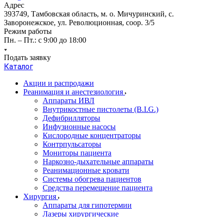
Адрес
393749, Тамбовская область, м. о. Мичуринский, с.
Заворонежское, ул. Революционная, соор. 3/5
Режим работы
Пн. – Пт.: с 9:00 до 18:00
Подать заявку
Каталог
Акции и распродажи
Реанимация и анестезиология
Аппараты ИВЛ
Внутрикостные пистолеты (B.I.G.)
Дефибрилляторы
Инфузионные насосы
Кислородные концентраторы
Контрпульсаторы
Мониторы пациента
Наркозно-дыхательные аппараты
Реанимационные кровати
Системы обогрева пациентов
Средства перемещение пациента
Хирургия
Аппараты для гипотермии
Лазеры хирургические