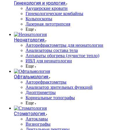
Гинекология и урология
Акушерские кровати
Гинекологические комбайны
Кольпоскопы
Лазерная литотрипсия
Еще
Неонатология
Авторефрактометры для неонатологии
Анализаторы состава тела
Аппараты обогрева (лучистое тепло)
ИВЛ для неонатологии
Еще
Офтальмология
Авторефрактометры
Анализатор зрительных функций
Диоптриметры
Корнеальные топографы
Еще
Стоматология
Автоклавы
Визиографы
Дентальные рентгены