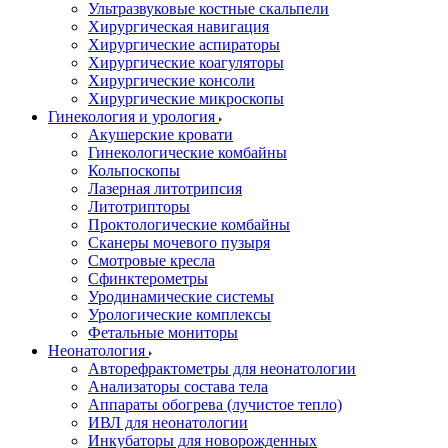
Ультразвуковые костные скальпели
Хирургическая навигация
Хирургические аспираторы
Хирургические коагуляторы
Хирургические консоли
Хирургические микроскопы
Гинекология и урология
Акушерские кровати
Гинекологические комбайны
Кольпоскопы
Лазерная литотрипсия
Литотрипторы
Проктологические комбайны
Сканеры мочевого пузыря
Смотровые кресла
Сфинктерометры
Уродинамические системы
Урологические комплексы
Фетальные мониторы
Неонатология
Авторефрактометры для неонатологии
Анализаторы состава тела
Аппараты обогрева (лучистое тепло)
ИВЛ для неонатологии
Инкубаторы для новорожденных