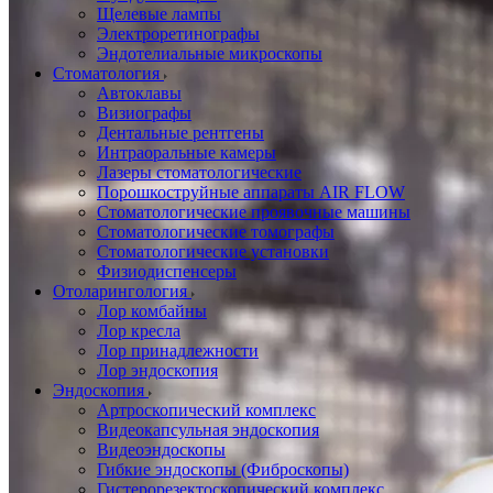
Щелевые лампы
Электроретинографы
Эндотелиальные микроскопы
Стоматология
Автоклавы
Визиографы
Дентальные рентгены
Интраоральные камеры
Лазеры стоматологические
Порошкоструйные аппараты AIR FLOW
Стоматологические проявочные машины
Стоматологические томографы
Стоматологические установки
Физиодиспенсеры
Отоларингология
Лор комбайны
Лор кресла
Лор принадлежности
Лор эндоскопия
Эндоскопия
Артроскопический комплекс
Видеокапсульная эндоскопия
Видеоэндоскопы
Гибкие эндоскопы (Фиброcкопы)
Гистерорезектоскопический комплекс