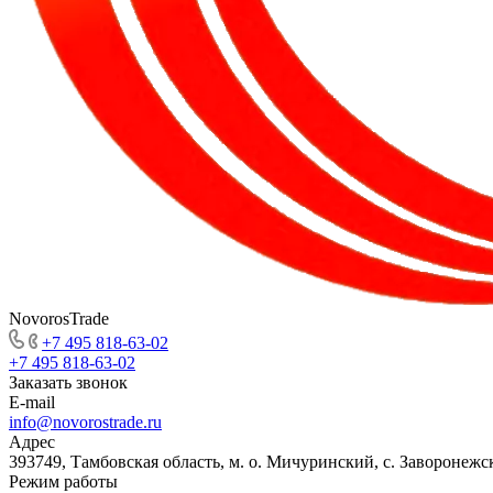
NovorosTrade
+7 495 818-63-02
+7 495 818-63-02
Заказать звонок
E-mail
info@novorostrade.ru
Адрес
393749, Тамбовская область, м. о. Мичуринский, с. Заворонежск
Режим работы