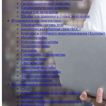
Гистероскопический комплекс
Лапароскопический комплекс
Мойки для эндоскопов
Шкафы для хранения и сушки эндоскопов
Функциональная диагностика
Анализаторы состава тела
Биологическая обратная связь (БОС)
Комплексы суточного мониторирования (Холтеры)
Метаболографы
Нейромиоанализаторы
Полисомнографы
Реографы
Спирографы и спирометры
Стресс-системы
Сфигмометры
Электрокардиографы
Электронейромиографы
Электроэнцефалографы
Эхоэнцефалоскопы
Физиотерапия и реабилитация
CPAP
Аппараты ударно-волновой терапии
Бальнеология
Беговые дорожки реабилитационные
Вибротерапия