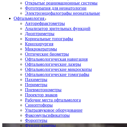
Открытые реанимационные системы
Фототерапия для неонатологии
Электроэнцефалографы неонатальные
Офтальмология
Авторефрактометры
Анализатор зрительных функций
Диоптриметры
Корнеальные топографы
Криохирургия
Микрокератомы
Оптические биометры
Офтальмологическая навигация
Офтальмологические лазеры
Офтальмологические микроскопы
Офтальмологические томографы
Пахиметры
Периметры
Пневмотонометры
Проектор знаков
Рабочие места офтальмолога
Синоптофоры
Ультразвуковое оборудование
Факоэмульсификаторы
Фороптеры
Фундус-камеры