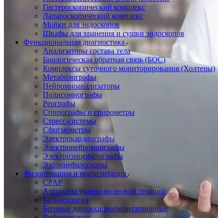
Гистероскопический комплекс
Лапароскопический комплекс
Мойки для эндоскопов
Шкафы для хранения и сушки эндоскопов
Функциональная диагностика
Анализаторы состава тела
Биологическая обратная связь (БОС)
Комплексы суточного мониторирования (Холтеры)
Метаболографы
Нейромиоанализаторы
Полисомнографы
Реографы
Спирографы и спирометры
Стресс-системы
Сфигмометры
Электрокардиографы
Электронейромиографы
Электроэнцефалографы
Эхоэнцефалоскопы
Физиотерапия и реабилитация
CPAP
Аппараты ударно-волновой терапии
Бальнеология
Беговые дорожки реабилитационные
Вибротерапия