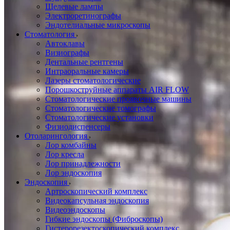
Щелевые лампы
Электроретинографы
Эндотелиальные микроскопы
Стоматология
Автоклавы
Визиографы
Дентальные рентгены
Интраоральные камеры
Лазеры стоматологические
Порошкоструйные аппараты AIR FLOW
Стоматологические проявочные машины
Стоматологические томографы
Стоматологические установки
Физиодиспенсеры
Отоларингология
Лор комбайны
Лор кресла
Лор принадлежности
Лор эндоскопия
Эндоскопия
Артроскопический комплекс
Видеокапсульная эндоскопия
Видеоэндоскопы
Гибкие эндоскопы (Фиброcкопы)
Гистерорезектоскопический комплекс