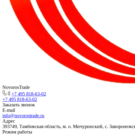
NovorosTrade
+7 495 818-63-02
+7 495 818-63-02
Заказать звонок
E-mail
info@novorostrade.ru
Адрес
393749, Тамбовская область, м. о. Мичуринский, с. Заворонежск
Режим работы