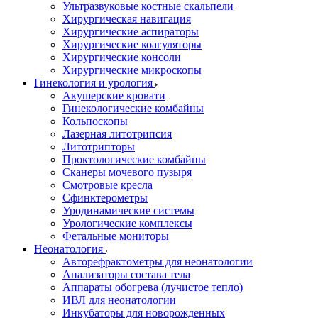
Ультразвуковые костные скальпели
Хирургическая навигация
Хирургические аспираторы
Хирургические коагуляторы
Хирургические консоли
Хирургические микроскопы
Гинекология и урология
Акушерские кровати
Гинекологические комбайны
Кольпоскопы
Лазерная литотрипсия
Литотрипторы
Проктологические комбайны
Сканеры мочевого пузыря
Смотровые кресла
Сфинктерометры
Уродинамические системы
Урологические комплексы
Фетальные мониторы
Неонатология
Авторефрактометры для неонатологии
Анализаторы состава тела
Аппараты обогрева (лучистое тепло)
ИВЛ для неонатологии
Инкубаторы для новорожденных