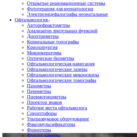
Открытые реанимационные системы
Фототерапия для неонатологии
Электроэнцефалографы неонатальные
Офтальмология
Авторефрактометры
Анализатор зрительных функций
Диоптриметры
Корнеальные топографы
Криохирургия
Микрокератомы
Оптические биометры
Офтальмологическая навигация
Офтальмологические лазеры
Офтальмологические микроскопы
Офтальмологические томографы
Пахиметры
Периметры
Пневмотонометры
Проектор знаков
Рабочие места офтальмолога
Синоптофоры
Ультразвуковое оборудование
Факоэмульсификаторы
Фороптеры
Фундус-камеры