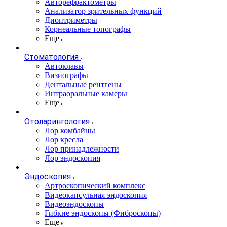
Авторефрактометры
Анализатор зрительных функций
Диоптриметры
Корнеальные топографы
Еще
Стоматология
Автоклавы
Визиографы
Дентальные рентгены
Интраоральные камеры
Еще
Отоларингология
Лор комбайны
Лор кресла
Лор принадлежности
Лор эндоскопия
Эндоскопия
Артроскопический комплекс
Видеокапсульная эндоскопия
Видеоэндоскопы
Гибкие эндоскопы (Фиброcкопы)
Еще