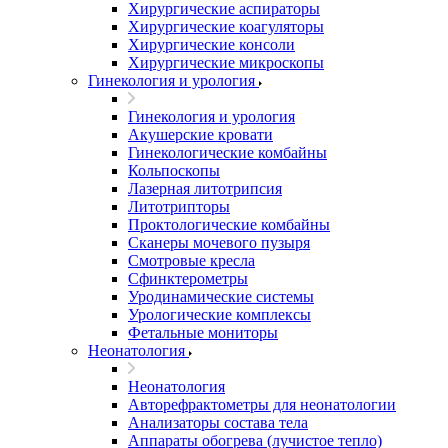
Хирургические аспираторы
Хирургические коагуляторы
Хирургические консоли
Хирургические микроскопы
Гинекология и урология
Гинекология и урология
Акушерские кровати
Гинекологические комбайны
Кольпоскопы
Лазерная литотрипсия
Литотрипторы
Проктологические комбайны
Сканеры мочевого пузыря
Смотровые кресла
Сфинктерометры
Уродинамические системы
Урологические комплексы
Фетальные мониторы
Неонатология
Неонатология
Авторефрактометры для неонатологии
Анализаторы состава тела
Аппараты обогрева (лучистое тепло)