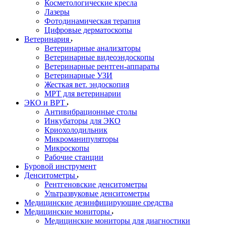
Косметологические кресла
Лазеры
Фотодинамическая терапия
Цифровые дерматоскопы
Ветеринария
Ветеринарные анализаторы
Ветеринарные видеоэндоскопы
Ветеринарные рентген-аппараты
Ветеринарные УЗИ
Жесткая вет. эндоскопия
МРТ для ветеринарии
ЭКО и ВРТ
Антивибрационные столы
Инкубаторы для ЭКО
Криохолодильник
Микроманипуляторы
Микроскопы
Рабочие станции
Буровой инструмент
Денситометры
Рентгеновские денситометры
Ультразвуковые денситометры
Медицинские дезинфицирующие средства
Медицинские мониторы
Медицинские мониторы для диагностики