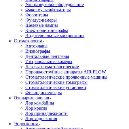
Ультразвуковое оборудование
Факоэмульсификаторы
Фороптеры
Фундус-камеры
Щелевые лампы
Электроретинографы
Эндотелиальные микроскопы
Стоматология
Автоклавы
Визиографы
Дентальные рентгены
Интраоральные камеры
Лазеры стоматологические
Порошкоструйные аппараты AIR FLOW
Стоматологические проявочные машины
Стоматологические томографы
Стоматологические установки
Физиодиспенсеры
Отоларингология
Лор комбайны
Лор кресла
Лор принадлежности
Лор эндоскопия
Эндоскопия
Артроскопический комплекс