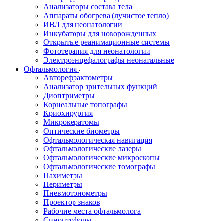
Анализаторы состава тела
Аппараты обогрева (лучистое тепло)
ИВЛ для неонатологии
Инкубаторы для новорожденных
Открытые реанимационные системы
Фототерапия для неонатологии
Электроэнцефалографы неонатальные
Офтальмология
Авторефрактометры
Анализатор зрительных функций
Диоптриметры
Корнеальные топографы
Криохирургия
Микрокератомы
Оптические биометры
Офтальмологическая навигация
Офтальмологические лазеры
Офтальмологические микроскопы
Офтальмологические томографы
Пахиметры
Периметры
Пневмотонометры
Проектор знаков
Рабочие места офтальмолога
Синоптофоры