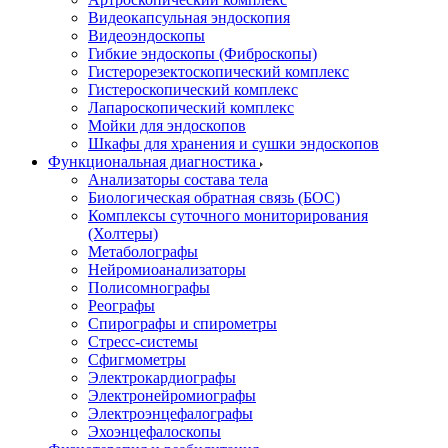
Видеокапсульная эндоскопия
Видеоэндоскопы
Гибкие эндоскопы (Фиброcкопы)
Гистерорезектоскопический комплекс
Гистероскопический комплекс
Лапароскопический комплекс
Мойки для эндоскопов
Шкафы для хранения и сушки эндоскопов
Функциональная диагностика
Анализаторы состава тела
Биологическая обратная связь (БОС)
Комплексы суточного мониторирования
(Холтеры)
Метаболографы
Нейромиоанализаторы
Полисомнографы
Реографы
Спирографы и спирометры
Стресс-системы
Сфигмометры
Электрокардиографы
Электронейромиографы
Электроэнцефалографы
Эхоэнцефалоскопы