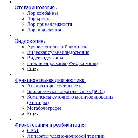
Отоларингология
Лор комбайны
Лор кресла
Лор принадлежности
Лор эндоскопия
Эндоскопия
Артроскопический комплекс
Видеокапсульная эндоскопия
Видеоэндоскопы
Гибкие эндоскопы (Фиброcкопы)
Еще
Функциональная диагностика
Анализаторы состава тела
Биологическая обратная связь (БОС)
Комплексы суточного мониторирования
(Холтеры)
Метаболографы
Еще
Физиотерапия и реабилитация
CPAP
Аппараты ударно-волновой терапии