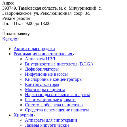
Адрес
393749, Тамбовская область, м. о. Мичуринский, с.
Заворонежское, ул. Революционная, соор. 3/5
Режим работы
Пн. – Пт.: с 9:00 до 18:00
Подать заявку
Каталог
Акции и распродажи
Реанимация и анестезиология
Аппараты ИВЛ
Внутрикостные пистолеты (B.I.G.)
Дефибрилляторы
Инфузионные насосы
Кислородные концентраторы
Контрпульсаторы
Мониторы пациента
Наркозно-дыхательные аппараты
Реанимационные кровати
Системы обогрева пациентов
Средства перемещение пациента
Хирургия
Аппараты для гипотермии
Лазеры хирургические