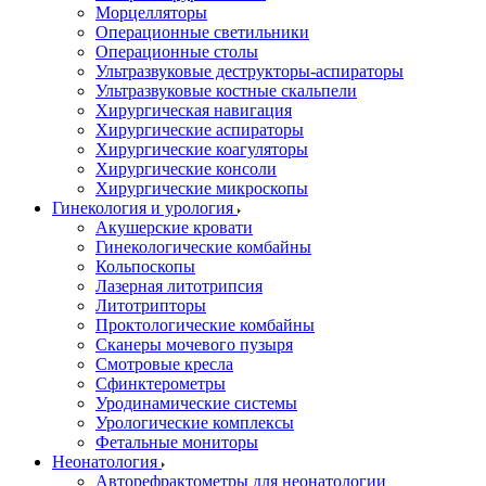
Морцелляторы
Операционные светильники
Операционные столы
Ультразвуковые деструкторы-аспираторы
Ультразвуковые костные скальпели
Хирургическая навигация
Хирургические аспираторы
Хирургические коагуляторы
Хирургические консоли
Хирургические микроскопы
Гинекология и урология
Акушерские кровати
Гинекологические комбайны
Кольпоскопы
Лазерная литотрипсия
Литотрипторы
Проктологические комбайны
Сканеры мочевого пузыря
Смотровые кресла
Сфинктерометры
Уродинамические системы
Урологические комплексы
Фетальные мониторы
Неонатология
Авторефрактометры для неонатологии