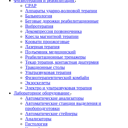
Физиотерапия и реабилитация
CPAP
Аппараты ударно-волновой терапии
Бальнеология
Беговые дорожки реабилитационные
Вибротерапия
Декомпрессия позвоночника
Кресла магнитной терапии
Кровати проожоговые
Лазерная терапия
Подъемник медицинский
Реабилитационные тренажеры
Текар терапия, контактная диатермия
Тракционные столы
Ультразвуковая терапия
Физиотерапевтический комбайн
Экзоскелеты
Электро и ультразвуковая терапия
Лабораторное оборудование
Автоматические анализаторы
Автоматические станции выделения и
пробоподготовки
Автоматические стейнеры
Анализаторы
Гистология