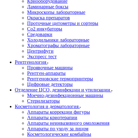
Криооборудование
Ламинарные боксы
Микроскопы лабораторные
Окраска препаратов
Проточные цитометры и сортеры
Со2 инкубаторы
Средоварки
Холодильники лабораторные
Хроматографы лабораторные
Центрифуги
Экспресс тест
Рентгенология
Проявочные машины
Рентген-аппараты
Рентгеновские термопринтеры
Цифровые детекторы
Отделение ЦСО, дезинфекции и утилизации
Моечно-дезинфекционные машины
Стерилизаторы
Косметология и дерматология
Аппараты коррекции фигуры
Аппараты криотерапии
Аппараты неинвазивного омоложения
Аппараты по уходу за лицом
Косметологические комбайны