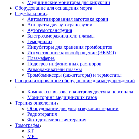
Медицинские мониторы для хирургии
Оборудование для оснащения морга
Служба крови
Автоматизированная заготовка крови
Аппараты для аутотрансфузии
Аутогемотрансфузия
Быстрозамораживатели плазмы
Гемодиализ
Инкубаторы для хранения тромбоцитов
Искусственное кровообращение (ЭКМО)
Плазмаферез
Подогрев инфузионных растворов
Размораживатели плазмы
Тромбомиксеры (аджитаторы) и термостаты
Специализированное оборудование для медучреждений
Комплексы вызова и контроля доступа персонала
Мониторинг медицинских газов
Терапия онкологии
Оборудование для ультразвуковой терапии
Радиотерапия
Фотодинамическая терапия
Томографы
КТ
МРТ