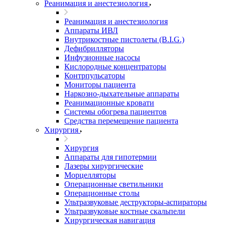
Реанимация и анестезиология
Реанимация и анестезиология
Аппараты ИВЛ
Внутрикостные пистолеты (B.I.G.)
Дефибрилляторы
Инфузионные насосы
Кислородные концентраторы
Контрпульсаторы
Мониторы пациента
Наркозно-дыхательные аппараты
Реанимационные кровати
Системы обогрева пациентов
Средства перемещение пациента
Хирургия
Хирургия
Аппараты для гипотермии
Лазеры хирургические
Морцелляторы
Операционные светильники
Операционные столы
Ультразвуковые деструкторы-аспираторы
Ультразвуковые костные скальпели
Хирургическая навигация