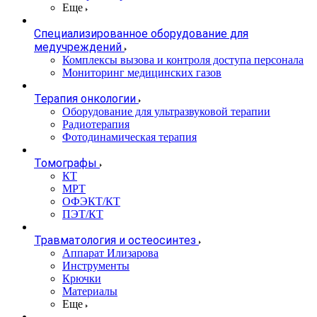
Еще
Специализированное оборудование для
медучреждений
Комплексы вызова и контроля доступа персонала
Мониторинг медицинских газов
Терапия онкологии
Оборудование для ультразвуковой терапии
Радиотерапия
Фотодинамическая терапия
Томографы
КТ
МРТ
ОФЭКТ/КТ
ПЭТ/КТ
Травматология и остеосинтез
Аппарат Илизарова
Инструменты
Крючки
Материалы
Еще