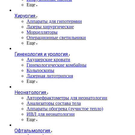
Еще
Хирургия
Аппараты для гипотермии
Лазеры хирургические
Морцелляторы
Операционные светильники
Еще
Гинекология и урология
Акушерские кровати
Гинекологические комбайны
Кольпоскопы
Лазерная литотрипсия
Еще
Неонатология
Авторефрактометры для неонатологии
Анализаторы состава тела
Аппараты обогрева (лучистое тепло)
ИВЛ для неонатологии
Еще
Офтальмология