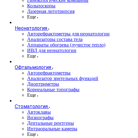
Гинекологические комбайны
Кольпоскопы
Лазерная литотрипсия
Еще
Неонатология
Авторефрактометры для неонатологии
Анализаторы состава тела
Аппараты обогрева (лучистое тепло)
ИВЛ для неонатологии
Еще
Офтальмология
Авторефрактометры
Анализатор зрительных функций
Диоптриметры
Корнеальные топографы
Еще
Стоматология
Автоклавы
Визиографы
Дентальные рентгены
Интраоральные камеры
Еще