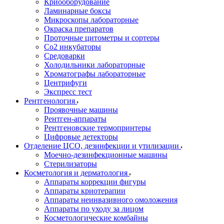
Криооборудование
Ламинарные боксы
Микроскопы лабораторные
Окраска препаратов
Проточные цитометры и сортеры
Со2 инкубаторы
Средоварки
Холодильники лабораторные
Хроматографы лабораторные
Центрифуги
Экспресс тест
Рентгенология
Проявочные машины
Рентген-аппараты
Рентгеновские термопринтеры
Цифровые детекторы
Отделение ЦСО, дезинфекции и утилизации
Моечно-дезинфекционные машины
Стерилизаторы
Косметология и дерматология
Аппараты коррекции фигуры
Аппараты криотерапии
Аппараты неинвазивного омоложения
Аппараты по уходу за лицом
Косметологические комбайны