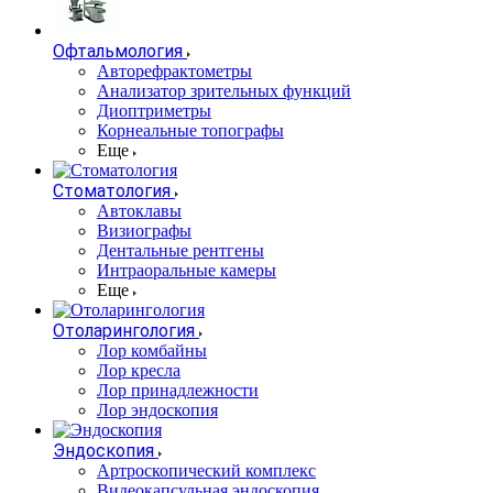
Офтальмология
Авторефрактометры
Анализатор зрительных функций
Диоптриметры
Корнеальные топографы
Еще
Стоматология
Автоклавы
Визиографы
Дентальные рентгены
Интраоральные камеры
Еще
Отоларингология
Лор комбайны
Лор кресла
Лор принадлежности
Лор эндоскопия
Эндоскопия
Артроскопический комплекс
Видеокапсульная эндоскопия