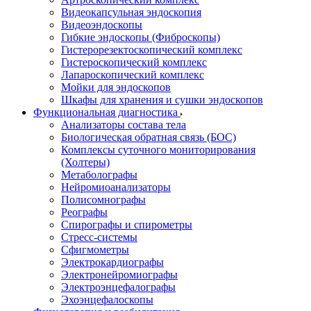
Видеокапсульная эндоскопия
Видеоэндоскопы
Гибкие эндоскопы (Фиброcкопы)
Гистерорезектоскопический комплекс
Гистероскопический комплекс
Лапароскопический комплекс
Мойки для эндоскопов
Шкафы для хранения и сушки эндоскопов
Функциональная диагностика
Анализаторы состава тела
Биологическая обратная связь (БОС)
Комплексы суточного мониторирования
(Холтеры)
Метаболографы
Нейромиоанализаторы
Полисомнографы
Реографы
Спирографы и спирометры
Стресс-системы
Сфигмометры
Электрокардиографы
Электронейромиографы
Электроэнцефалографы
Эхоэнцефалоскопы