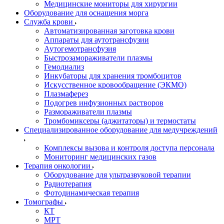
Медицинские мониторы для хирургии
Оборудование для оснащения морга
Служба крови
Автоматизированная заготовка крови
Аппараты для аутотрансфузии
Аутогемотрансфузия
Быстрозамораживатели плазмы
Гемодиализ
Инкубаторы для хранения тромбоцитов
Искусственное кровообращение (ЭКМО)
Плазмаферез
Подогрев инфузионных растворов
Размораживатели плазмы
Тромбомиксеры (аджитаторы) и термостаты
Специализированное оборудование для медучреждений
Комплексы вызова и контроля доступа персонала
Мониторинг медицинских газов
Терапия онкологии
Оборудование для ультразвуковой терапии
Радиотерапия
Фотодинамическая терапия
Томографы
КТ
МРТ