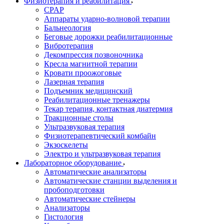
Физиотерапия и реабилитация
CPAP
Аппараты ударно-волновой терапии
Бальнеология
Беговые дорожки реабилитационные
Вибротерапия
Декомпрессия позвоночника
Кресла магнитной терапии
Кровати проожоговые
Лазерная терапия
Подъемник медицинский
Реабилитационные тренажеры
Текар терапия, контактная диатермия
Тракционные столы
Ультразвуковая терапия
Физиотерапевтический комбайн
Экзоскелеты
Электро и ультразвуковая терапия
Лабораторное оборудование
Автоматические анализаторы
Автоматические станции выделения и
пробоподготовки
Автоматические стейнеры
Анализаторы
Гистология