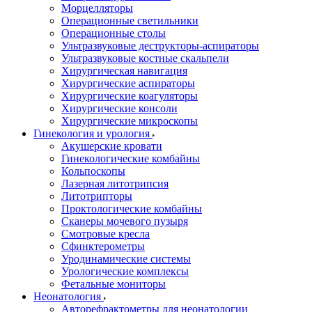
Морцелляторы
Операционные светильники
Операционные столы
Ультразвуковые деструкторы-аспираторы
Ультразвуковые костные скальпели
Хирургическая навигация
Хирургические аспираторы
Хирургические коагуляторы
Хирургические консоли
Хирургические микроскопы
Гинекология и урология
Акушерские кровати
Гинекологические комбайны
Кольпоскопы
Лазерная литотрипсия
Литотрипторы
Проктологические комбайны
Сканеры мочевого пузыря
Смотровые кресла
Сфинктерометры
Уродинамические системы
Урологические комплексы
Фетальные мониторы
Неонатология
Авторефрактометры для неонатологии