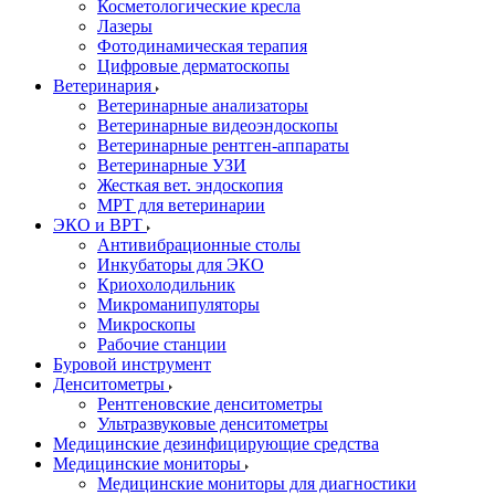
Косметологические кресла
Лазеры
Фотодинамическая терапия
Цифровые дерматоскопы
Ветеринария
Ветеринарные анализаторы
Ветеринарные видеоэндоскопы
Ветеринарные рентген-аппараты
Ветеринарные УЗИ
Жесткая вет. эндоскопия
МРТ для ветеринарии
ЭКО и ВРТ
Антивибрационные столы
Инкубаторы для ЭКО
Криохолодильник
Микроманипуляторы
Микроскопы
Рабочие станции
Буровой инструмент
Денситометры
Рентгеновские денситометры
Ультразвуковые денситометры
Медицинские дезинфицирующие средства
Медицинские мониторы
Медицинские мониторы для диагностики