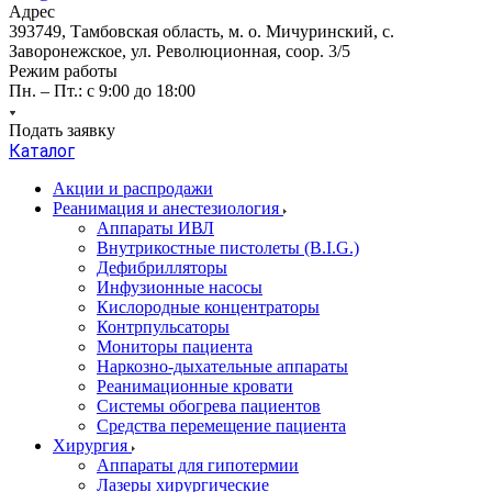
Адрес
393749, Тамбовская область, м. о. Мичуринский, с.
Заворонежское, ул. Революционная, соор. 3/5
Режим работы
Пн. – Пт.: с 9:00 до 18:00
Подать заявку
Каталог
Акции и распродажи
Реанимация и анестезиология
Аппараты ИВЛ
Внутрикостные пистолеты (B.I.G.)
Дефибрилляторы
Инфузионные насосы
Кислородные концентраторы
Контрпульсаторы
Мониторы пациента
Наркозно-дыхательные аппараты
Реанимационные кровати
Системы обогрева пациентов
Средства перемещение пациента
Хирургия
Аппараты для гипотермии
Лазеры хирургические