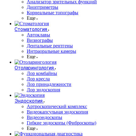
Анализатор зрительных функций
Диоптриметры
Корнеальные топографы
Еще
Стоматология
Автоклавы
Визиографы
Дентальные рентгены
Интраоральные камеры
Еще
Отоларингология
Лор комбайны
Лор кресла
Лор принадлежности
Лор эндоскопия
Эндоскопия
Артроскопический комплекс
Видеокапсульная эндоскопия
Видеоэндоскопы
Гибкие эндоскопы (Фиброcкопы)
Еще