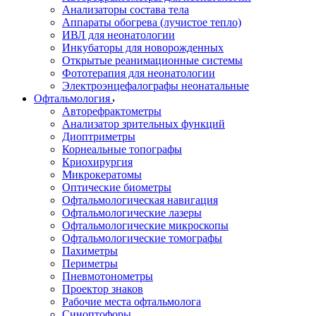
Анализаторы состава тела
Аппараты обогрева (лучистое тепло)
ИВЛ для неонатологии
Инкубаторы для новорожденных
Открытые реанимационные системы
Фототерапия для неонатологии
Электроэнцефалографы неонатальные
Офтальмология
Авторефрактометры
Анализатор зрительных функций
Диоптриметры
Корнеальные топографы
Криохирургия
Микрокератомы
Оптические биометры
Офтальмологическая навигация
Офтальмологические лазеры
Офтальмологические микроскопы
Офтальмологические томографы
Пахиметры
Периметры
Пневмотонометры
Проектор знаков
Рабочие места офтальмолога
Синоптофоры