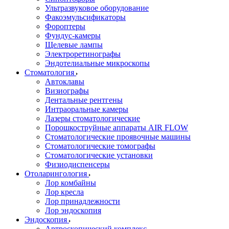
Ультразвуковое оборудование
Факоэмульсификаторы
Фороптеры
Фундус-камеры
Щелевые лампы
Электроретинографы
Эндотелиальные микроскопы
Стоматология
Автоклавы
Визиографы
Дентальные рентгены
Интраоральные камеры
Лазеры стоматологические
Порошкоструйные аппараты AIR FLOW
Стоматологические проявочные машины
Стоматологические томографы
Стоматологические установки
Физиодиспенсеры
Отоларингология
Лор комбайны
Лор кресла
Лор принадлежности
Лор эндоскопия
Эндоскопия
Артроскопический комплекс