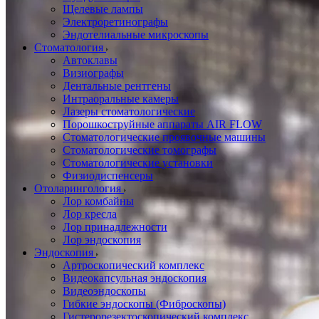
Щелевые лампы
Электроретинографы
Эндотелиальные микроскопы
Стоматология
Автоклавы
Визиографы
Дентальные рентгены
Интраоральные камеры
Лазеры стоматологические
Порошкоструйные аппараты AIR FLOW
Стоматологические проявочные машины
Стоматологические томографы
Стоматологические установки
Физиодиспенсеры
Отоларингология
Лор комбайны
Лор кресла
Лор принадлежности
Лор эндоскопия
Эндоскопия
Артроскопический комплекс
Видеокапсульная эндоскопия
Видеоэндоскопы
Гибкие эндоскопы (Фиброcкопы)
Гистерорезектоскопический комплекс