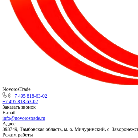
NovorosTrade
+7 495 818-63-02
+7 495 818-63-02
Заказать звонок
E-mail
info@novorostrade.ru
Адрес
393749, Тамбовская область, м. о. Мичуринский, с. Заворонежск
Режим работы