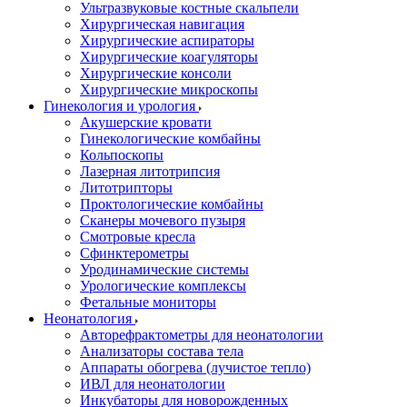
Ультразвуковые костные скальпели
Хирургическая навигация
Хирургические аспираторы
Хирургические коагуляторы
Хирургические консоли
Хирургические микроскопы
Гинекология и урология
Акушерские кровати
Гинекологические комбайны
Кольпоскопы
Лазерная литотрипсия
Литотрипторы
Проктологические комбайны
Сканеры мочевого пузыря
Смотровые кресла
Сфинктерометры
Уродинамические системы
Урологические комплексы
Фетальные мониторы
Неонатология
Авторефрактометры для неонатологии
Анализаторы состава тела
Аппараты обогрева (лучистое тепло)
ИВЛ для неонатологии
Инкубаторы для новорожденных