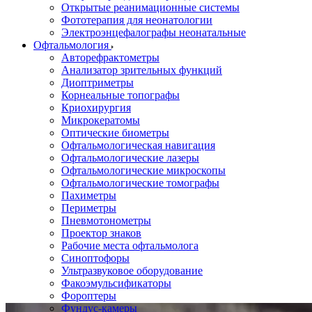
Открытые реанимационные системы
Фототерапия для неонатологии
Электроэнцефалографы неонатальные
Офтальмология
Авторефрактометры
Анализатор зрительных функций
Диоптриметры
Корнеальные топографы
Криохирургия
Микрокератомы
Оптические биометры
Офтальмологическая навигация
Офтальмологические лазеры
Офтальмологические микроскопы
Офтальмологические томографы
Пахиметры
Периметры
Пневмотонометры
Проектор знаков
Рабочие места офтальмолога
Синоптофоры
Ультразвуковое оборудование
Факоэмульсификаторы
Фороптеры
Фундус-камеры