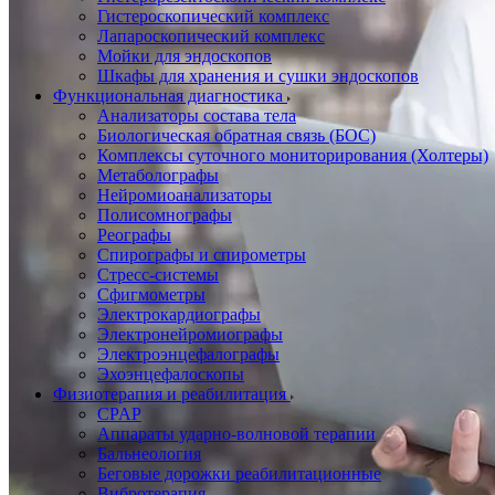
Гистероскопический комплекс
Лапароскопический комплекс
Мойки для эндоскопов
Шкафы для хранения и сушки эндоскопов
Функциональная диагностика
Анализаторы состава тела
Биологическая обратная связь (БОС)
Комплексы суточного мониторирования (Холтеры)
Метаболографы
Нейромиоанализаторы
Полисомнографы
Реографы
Спирографы и спирометры
Стресс-системы
Сфигмометры
Электрокардиографы
Электронейромиографы
Электроэнцефалографы
Эхоэнцефалоскопы
Физиотерапия и реабилитация
CPAP
Аппараты ударно-волновой терапии
Бальнеология
Беговые дорожки реабилитационные
Вибротерапия