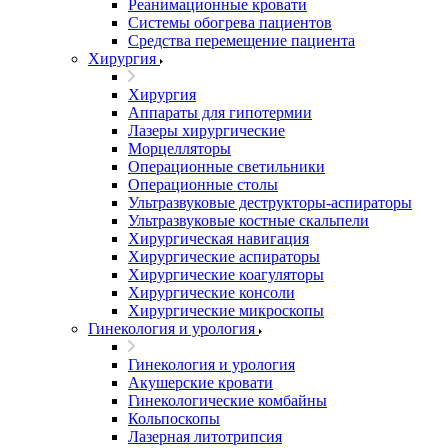
Реанимационные кровати
Системы обогрева пациентов
Средства перемещение пациента
Хирургия
Хирургия
Аппараты для гипотермии
Лазеры хирургические
Морцелляторы
Операционные светильники
Операционные столы
Ультразвуковые деструкторы-аспираторы
Ультразвуковые костные скальпели
Хирургическая навигация
Хирургические аспираторы
Хирургические коагуляторы
Хирургические консоли
Хирургические микроскопы
Гинекология и урология
Гинекология и урология
Акушерские кровати
Гинекологические комбайны
Кольпоскопы
Лазерная литотрипсия