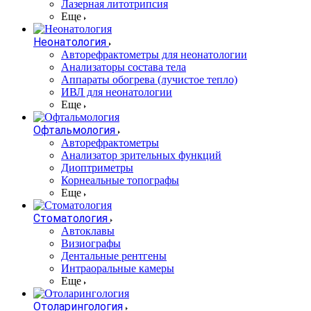
Лазерная литотрипсия
Еще
Неонатология
Авторефрактометры для неонатологии
Анализаторы состава тела
Аппараты обогрева (лучистое тепло)
ИВЛ для неонатологии
Еще
Офтальмология
Авторефрактометры
Анализатор зрительных функций
Диоптриметры
Корнеальные топографы
Еще
Стоматология
Автоклавы
Визиографы
Дентальные рентгены
Интраоральные камеры
Еще
Отоларингология