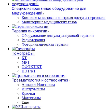
Специализированное оборудование для
медучреждений
Комплексы вызова и контроля доступа персонала
Мониторинг медицинских газов
Терапия онкологии
Оборудование для ультразвуковой терапии
Радиотерапия
Фотодинамическая терапия
Томографы
КТ
МРТ
ОФЭКТ/КТ
ПЭТ/КТ
Травматология и остеосинтез
Аппарат Илизарова
Инструменты
Крючки
Материалы
Еще