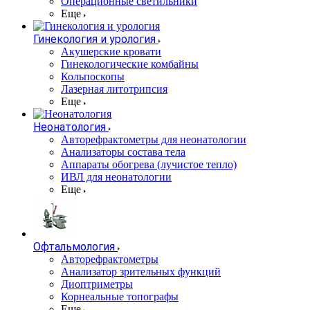
Операционные светильники
Еще
Гинекология и урология
Акушерские кровати
Гинекологические комбайны
Кольпоскопы
Лазерная литотрипсия
Еще
Неонатология
Авторефрактометры для неонатологии
Анализаторы состава тела
Аппараты обогрева (лучистое тепло)
ИВЛ для неонатологии
Еще
Офтальмология
Авторефрактометры
Анализатор зрительных функций
Диоптриметры
Корнеальные топографы
Еще