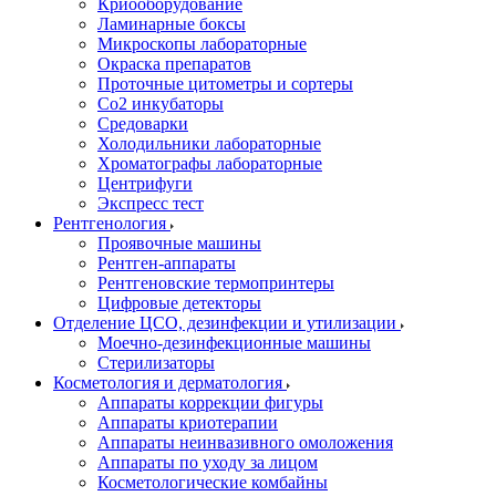
Криооборудование
Ламинарные боксы
Микроскопы лабораторные
Окраска препаратов
Проточные цитометры и сортеры
Со2 инкубаторы
Средоварки
Холодильники лабораторные
Хроматографы лабораторные
Центрифуги
Экспресс тест
Рентгенология
Проявочные машины
Рентген-аппараты
Рентгеновские термопринтеры
Цифровые детекторы
Отделение ЦСО, дезинфекции и утилизации
Моечно-дезинфекционные машины
Стерилизаторы
Косметология и дерматология
Аппараты коррекции фигуры
Аппараты криотерапии
Аппараты неинвазивного омоложения
Аппараты по уходу за лицом
Косметологические комбайны