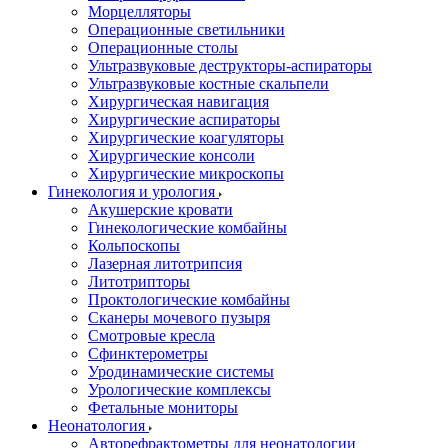
Морцелляторы
Операционные светильники
Операционные столы
Ультразвуковые деструкторы-аспираторы
Ультразвуковые костные скальпели
Хирургическая навигация
Хирургические аспираторы
Хирургические коагуляторы
Хирургические консоли
Хирургические микроскопы
Гинекология и урология
Акушерские кровати
Гинекологические комбайны
Кольпоскопы
Лазерная литотрипсия
Литотрипторы
Проктологические комбайны
Сканеры мочевого пузыря
Смотровые кресла
Сфинктерометры
Уродинамические системы
Урологические комплексы
Фетальные мониторы
Неонатология
Авторефрактометры для неонатологии