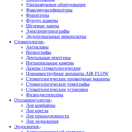
Ультразвуковое оборудование
Факоэмульсификаторы
Фороптеры
Фундус-камеры
Щелевые лампы
Электроретинографы
Эндотелиальные микроскопы
Стоматология
Автоклавы
Визиографы
Дентальные рентгены
Интраоральные камеры
Лазеры стоматологические
Порошкоструйные аппараты AIR FLOW
Стоматологические проявочные машины
Стоматологические томографы
Стоматологические установки
Физиодиспенсеры
Отоларингология
Лор комбайны
Лор кресла
Лор принадлежности
Лор эндоскопия
Эндоскопия
Артроскопический комплекс