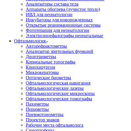
Анализаторы состава тела
Аппараты обогрева (лучистое тепло)
ИВЛ для неонатологии
Инкубаторы для новорожденных
Открытые реанимационные системы
Фототерапия для неонатологии
Электроэнцефалографы неонатальные
Офтальмология
Авторефрактометры
Анализатор зрительных функций
Диоптриметры
Корнеальные топографы
Криохирургия
Микрокератомы
Оптические биометры
Офтальмологическая навигация
Офтальмологические лазеры
Офтальмологические микроскопы
Офтальмологические томографы
Пахиметры
Периметры
Пневмотонометры
Проектор знаков
Рабочие места офтальмолога
Синоптофоры