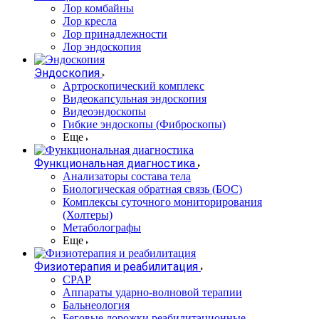
Лор комбайны
Лор кресла
Лор принадлежности
Лор эндоскопия
Эндоскопия
Артроскопический комплекс
Видеокапсульная эндоскопия
Видеоэндоскопы
Гибкие эндоскопы (Фиброcкопы)
Еще
Функциональная диагностика
Анализаторы состава тела
Биологическая обратная связь (БОС)
Комплексы суточного мониторирования
(Холтеры)
Метаболографы
Еще
Физиотерапия и реабилитация
CPAP
Аппараты ударно-волновой терапии
Бальнеология
Беговые дорожки реабилитационные