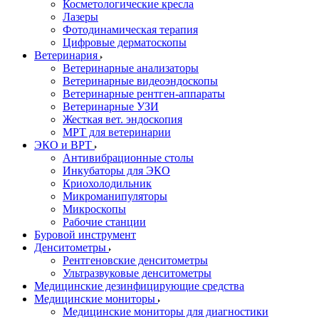
Косметологические кресла
Лазеры
Фотодинамическая терапия
Цифровые дерматоскопы
Ветеринария
Ветеринарные анализаторы
Ветеринарные видеоэндоскопы
Ветеринарные рентген-аппараты
Ветеринарные УЗИ
Жесткая вет. эндоскопия
МРТ для ветеринарии
ЭКО и ВРТ
Антивибрационные столы
Инкубаторы для ЭКО
Криохолодильник
Микроманипуляторы
Микроскопы
Рабочие станции
Буровой инструмент
Денситометры
Рентгеновские денситометры
Ультразвуковые денситометры
Медицинские дезинфицирующие средства
Медицинские мониторы
Медицинские мониторы для диагностики