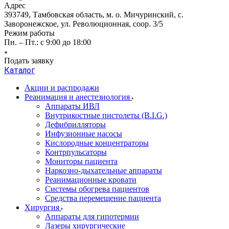
Адрес
393749, Тамбовская область, м. о. Мичуринский, с.
Заворонежское, ул. Революционная, соор. 3/5
Режим работы
Пн. – Пт.: с 9:00 до 18:00
Подать заявку
Каталог
Акции и распродажи
Реанимация и анестезиология
Аппараты ИВЛ
Внутрикостные пистолеты (B.I.G.)
Дефибрилляторы
Инфузионные насосы
Кислородные концентраторы
Контрпульсаторы
Мониторы пациента
Наркозно-дыхательные аппараты
Реанимационные кровати
Системы обогрева пациентов
Средства перемещение пациента
Хирургия
Аппараты для гипотермии
Лазеры хирургические