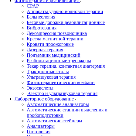
Физиотерапия и реабилитация
CPAP
Аппараты ударно-волновой терапии
Бальнеология
Беговые дорожки реабилитационные
Вибротерапия
Декомпрессия позвоночника
Кресла магнитной терапии
Кровати проожоговые
Лазерная терапия
Подъемник медицинский
Реабилитационные тренажеры
Текар терапия, контактная диатермия
Тракционные столы
Ультразвуковая терапия
Физиотерапевтический комбайн
Экзоскелеты
Электро и ультразвуковая терапия
Лабораторное оборудование
Автоматические анализаторы
Автоматические станции выделения и
пробоподготовки
Автоматические стейнеры
Анализаторы
Гистология