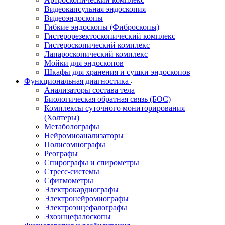
Видеокапсульная эндоскопия
Видеоэндоскопы
Гибкие эндоскопы (Фиброcкопы)
Гистерорезектоскопический комплекс
Гистероскопический комплекс
Лапароскопический комплекс
Мойки для эндоскопов
Шкафы для хранения и сушки эндоскопов
Функциональная диагностика
Анализаторы состава тела
Биологическая обратная связь (БОС)
Комплексы суточного мониторирования
(Холтеры)
Метаболографы
Нейромиоанализаторы
Полисомнографы
Реографы
Спирографы и спирометры
Стресс-системы
Сфигмометры
Электрокардиографы
Электронейромиографы
Электроэнцефалографы
Эхоэнцефалоскопы