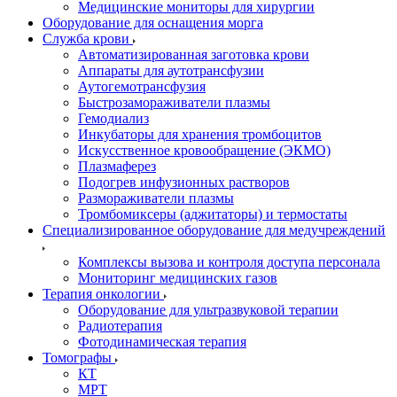
Медицинские мониторы для хирургии
Оборудование для оснащения морга
Служба крови
Автоматизированная заготовка крови
Аппараты для аутотрансфузии
Аутогемотрансфузия
Быстрозамораживатели плазмы
Гемодиализ
Инкубаторы для хранения тромбоцитов
Искусственное кровообращение (ЭКМО)
Плазмаферез
Подогрев инфузионных растворов
Размораживатели плазмы
Тромбомиксеры (аджитаторы) и термостаты
Специализированное оборудование для медучреждений
Комплексы вызова и контроля доступа персонала
Мониторинг медицинских газов
Терапия онкологии
Оборудование для ультразвуковой терапии
Радиотерапия
Фотодинамическая терапия
Томографы
КТ
МРТ