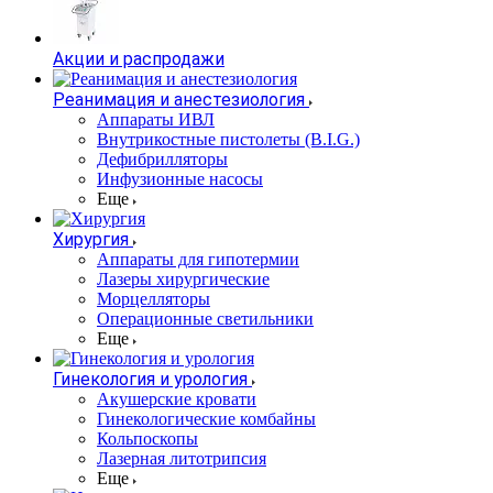
Акции и распродажи
Реанимация и анестезиология
Аппараты ИВЛ
Внутрикостные пистолеты (B.I.G.)
Дефибрилляторы
Инфузионные насосы
Еще
Хирургия
Аппараты для гипотермии
Лазеры хирургические
Морцелляторы
Операционные светильники
Еще
Гинекология и урология
Акушерские кровати
Гинекологические комбайны
Кольпоскопы
Лазерная литотрипсия
Еще