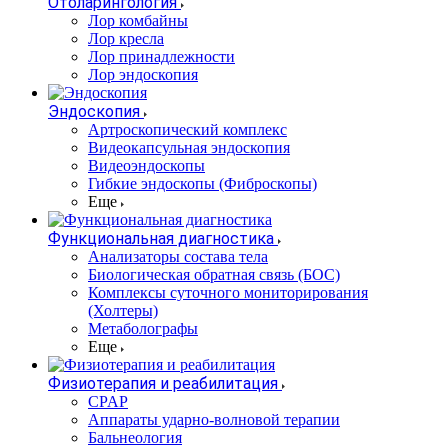
Отоларингология
Лор комбайны
Лор кресла
Лор принадлежности
Лор эндоскопия
Эндоскопия
Артроскопический комплекс
Видеокапсульная эндоскопия
Видеоэндоскопы
Гибкие эндоскопы (Фиброcкопы)
Еще
Функциональная диагностика
Анализаторы состава тела
Биологическая обратная связь (БОС)
Комплексы суточного мониторирования
(Холтеры)
Метаболографы
Еще
Физиотерапия и реабилитация
CPAP
Аппараты ударно-волновой терапии
Бальнеология