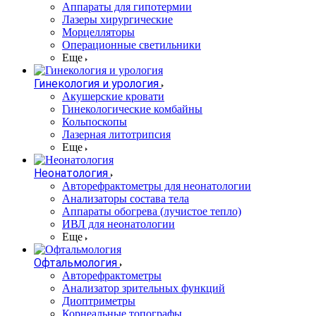
Аппараты для гипотермии
Лазеры хирургические
Морцелляторы
Операционные светильники
Еще
Гинекология и урология
Акушерские кровати
Гинекологические комбайны
Кольпоскопы
Лазерная литотрипсия
Еще
Неонатология
Авторефрактометры для неонатологии
Анализаторы состава тела
Аппараты обогрева (лучистое тепло)
ИВЛ для неонатологии
Еще
Офтальмология
Авторефрактометры
Анализатор зрительных функций
Диоптриметры
Корнеальные топографы