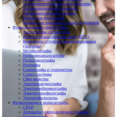
Гистерорезектоскопический комплекс
Гистероскопический комплекс
Лапароскопический комплекс
Мойки для эндоскопов
Шкафы для хранения и сушки эндоскопов
Функциональная диагностика
Анализаторы состава тела
Биологическая обратная связь (БОС)
Комплексы суточного мониторирования
(Холтеры)
Метаболографы
Нейромиоанализаторы
Полисомнографы
Реографы
Спирографы и спирометры
Стресс-системы
Сфигмометры
Электрокардиографы
Электронейромиографы
Электроэнцефалографы
Эхоэнцефалоскопы
Физиотерапия и реабилитация
CPAP
Аппараты ударно-волновой терапии
Бальнеология