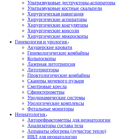
Ультразвуковые деструкторы-аспираторы
Ультразвуковые костные скальпели
Хирургическая навигация
Хирургические аспираторы
Хирургические коагуляторы
Хирургические консоли
Хирургические микроскопы
Гинекология и урология
Акушерские кровати
Гинекологические комбайны
Кольпоскопы
Лазерная литотрипсия
Литотрипторы
Проктологические комбайны
Сканеры мочевого пузыря
Смотровые кресла
Сфинктерометры
Уродинамические системы
Урологические комплексы
Фетальные мониторы
Неонатология
Авторефрактометры для неонатологии
Анализаторы состава тела
Аппараты обогрева (лучистое тепло)
ИВЛ для неонатологии