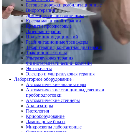
Беговые дорожки реабилитационные
Вибротерапия
Декомпрессия позвоночника
Кресла магнитной терапии
Кровати проожоговые
Лазерная терапия
Подъемник медицинский
Реабилитационные тренажеры
Текар терапия, контактная диатермия
Тракционные столы
Ультразвуковая терапия
Физиотерапевтический комбайн
Экзоскелеты
Электро и ультразвуковая терапия
Лабораторное оборудование
Автоматические анализаторы
Автоматические станции выделения и
пробоподготовки
Автоматические стейнеры
Анализаторы
Гистология
Криооборудование
Ламинарные боксы
Микроскопы лабораторные