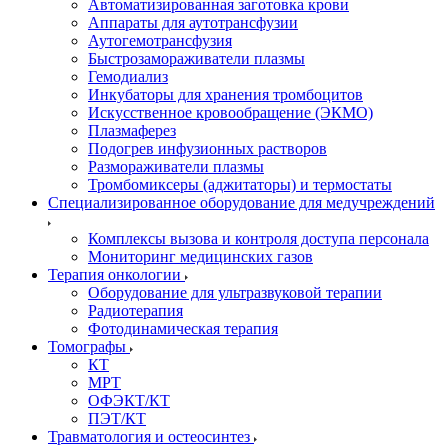
Автоматизированная заготовка крови
Аппараты для аутотрансфузии
Аутогемотрансфузия
Быстрозамораживатели плазмы
Гемодиализ
Инкубаторы для хранения тромбоцитов
Искусственное кровообращение (ЭКМО)
Плазмаферез
Подогрев инфузионных растворов
Размораживатели плазмы
Тромбомиксеры (аджитаторы) и термостаты
Специализированное оборудование для медучреждений
Комплексы вызова и контроля доступа персонала
Мониторинг медицинских газов
Терапия онкологии
Оборудование для ультразвуковой терапии
Радиотерапия
Фотодинамическая терапия
Томографы
КТ
МРТ
ОФЭКТ/КТ
ПЭТ/КТ
Травматология и остеосинтез