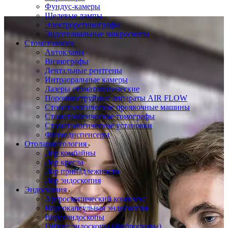
Фундус-камеры
Щелевые лампы
Электроретинографы
Эндотелиальные микроскопы
Стоматология
Автоклавы
Визиографы
Дентальные рентгены
Интраоральные камеры
Лазеры стоматологические
Порошкоструйные аппараты AIR FLOW
Стоматологические проявочные машины
Стоматологические томографы
Стоматологические установки
Физиодиспенсеры
Отоларингология
Лор комбайны
Лор кресла
Лор принадлежности
Лор эндоскопия
Эндоскопия
Артроскопический комплекс
Видеокапсульная эндоскопия
Видеоэндоскопы
Гибкие эндоскопы (Фиброcкопы)