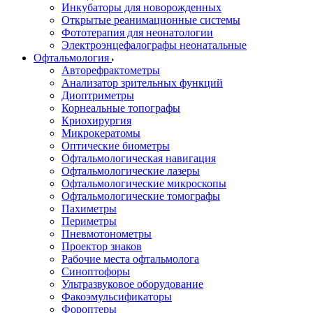
Инкубаторы для новорожденных
Открытые реанимационные системы
Фототерапия для неонатологии
Электроэнцефалографы неонатальные
Офтальмология
Авторефрактометры
Анализатор зрительных функций
Диоптриметры
Корнеальные топографы
Криохирургия
Микрокератомы
Оптические биометры
Офтальмологическая навигация
Офтальмологические лазеры
Офтальмологические микроскопы
Офтальмологические томографы
Пахиметры
Периметры
Пневмотонометры
Проектор знаков
Рабочие места офтальмолога
Синоптофоры
Ультразвуковое оборудование
Факоэмульсификаторы
Фороптеры