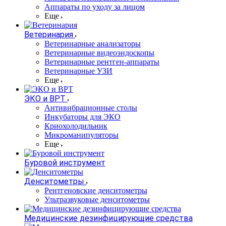
Аппараты по уходу за лицом
Еще
Ветеринария
Ветеринарные анализаторы
Ветеринарные видеоэндоскопы
Ветеринарные рентген-аппараты
Ветеринарные УЗИ
Еще
ЭКО и ВРТ
Антивибрационные столы
Инкубаторы для ЭКО
Криохолодильник
Микроманипуляторы
Еще
Буровой инструмент
Денситометры
Рентгеновские денситометры
Ультразвуковые денситометры
Медицинские дезинфицирующие средства