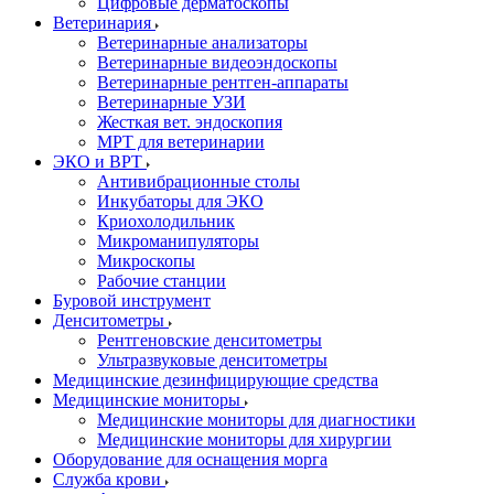
Цифровые дерматоскопы
Ветеринария
Ветеринарные анализаторы
Ветеринарные видеоэндоскопы
Ветеринарные рентген-аппараты
Ветеринарные УЗИ
Жесткая вет. эндоскопия
МРТ для ветеринарии
ЭКО и ВРТ
Антивибрационные столы
Инкубаторы для ЭКО
Криохолодильник
Микроманипуляторы
Микроскопы
Рабочие станции
Буровой инструмент
Денситометры
Рентгеновские денситометры
Ультразвуковые денситометры
Медицинские дезинфицирующие средства
Медицинские мониторы
Медицинские мониторы для диагностики
Медицинские мониторы для хирургии
Оборудование для оснащения морга
Служба крови