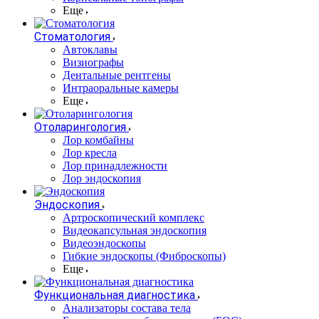
Еще
Стоматология
Автоклавы
Визиографы
Дентальные рентгены
Интраоральные камеры
Еще
Отоларингология
Лор комбайны
Лор кресла
Лор принадлежности
Лор эндоскопия
Эндоскопия
Артроскопический комплекс
Видеокапсульная эндоскопия
Видеоэндоскопы
Гибкие эндоскопы (Фиброcкопы)
Еще
Функциональная диагностика
Анализаторы состава тела