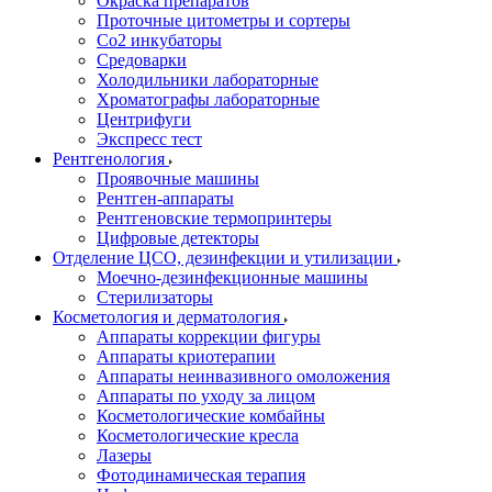
Окраска препаратов
Проточные цитометры и сортеры
Со2 инкубаторы
Средоварки
Холодильники лабораторные
Хроматографы лабораторные
Центрифуги
Экспресс тест
Рентгенология
Проявочные машины
Рентген-аппараты
Рентгеновские термопринтеры
Цифровые детекторы
Отделение ЦСО, дезинфекции и утилизации
Моечно-дезинфекционные машины
Стерилизаторы
Косметология и дерматология
Аппараты коррекции фигуры
Аппараты криотерапии
Аппараты неинвазивного омоложения
Аппараты по уходу за лицом
Косметологические комбайны
Косметологические кресла
Лазеры
Фотодинамическая терапия