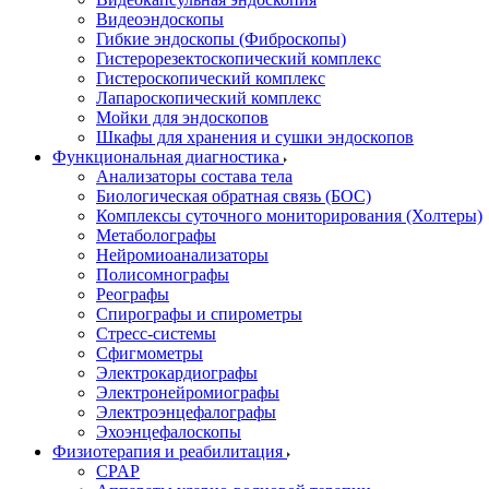
Видеоэндоскопы
Гибкие эндоскопы (Фиброcкопы)
Гистерорезектоскопический комплекс
Гистероскопический комплекс
Лапароскопический комплекс
Мойки для эндоскопов
Шкафы для хранения и сушки эндоскопов
Функциональная диагностика
Анализаторы состава тела
Биологическая обратная связь (БОС)
Комплексы суточного мониторирования (Холтеры)
Метаболографы
Нейромиоанализаторы
Полисомнографы
Реографы
Спирографы и спирометры
Стресс-системы
Сфигмометры
Электрокардиографы
Электронейромиографы
Электроэнцефалографы
Эхоэнцефалоскопы
Физиотерапия и реабилитация
CPAP