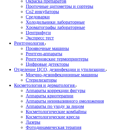
Окраска препаратов
Проточные цитометры и сортеры
Со2 инкубаторы
Средоварки
Холодильники лабораторные
Хроматографы лабораторные
Центрифуги
Экспресс тест
Рентгенология
Проявочные машины
Рентген-аппараты
Рентгеновские термопринтеры
Цифровые детекторы
Отделение ЦСО, дезинфекции и утилизации
Моечно-дезинфекционные машины
Стерилизаторы
Косметология и дерматология
Аппараты коррекции фигуры
Аппараты криотерапии
Аппараты неинвазивного омоложения
Аппараты по уходу за лицом
Косметологические комбайны
Косметологические кресла
Лазеры
Фотодинамическая терапия