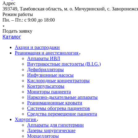
Адрес
393749, Тамбовская область, м. о. Мичуринский, с. Заворонежск
Режим работы
Пн. – Пт.: с 9:00 до 18:00
Подать заявку
Каталог
Акции и распродажи
Реанимация и анестезиология
Аппараты ИВЛ
Внутрикостные пистолеты (B.I.G.)
Дефибрилляторы
Инфузионные насосы
Кислородные концентраторы
Контрпульсаторы
Мониторы пациента
Наркозно-дыхательные аппараты
Реанимационные кровати
Системы обогрева пациентов
Средства перемещение пациента
Хирургия
Аппараты для гипотермии
Лазеры хирургические
Морцелляторы