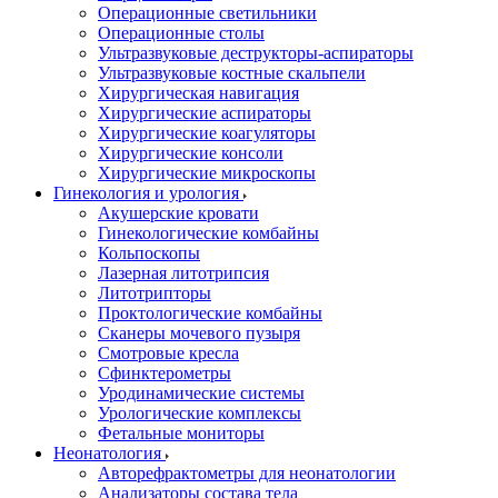
Операционные светильники
Операционные столы
Ультразвуковые деструкторы-аспираторы
Ультразвуковые костные скальпели
Хирургическая навигация
Хирургические аспираторы
Хирургические коагуляторы
Хирургические консоли
Хирургические микроскопы
Гинекология и урология
Акушерские кровати
Гинекологические комбайны
Кольпоскопы
Лазерная литотрипсия
Литотрипторы
Проктологические комбайны
Сканеры мочевого пузыря
Смотровые кресла
Сфинктерометры
Уродинамические системы
Урологические комплексы
Фетальные мониторы
Неонатология
Авторефрактометры для неонатологии
Анализаторы состава тела