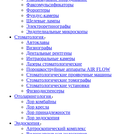
Факоэмульсификаторы
Фороптеры
Фундус-камеры
Щелевые лампы
Электроретинографы
Эндотелиальные микроскопы
Стоматология
Автоклавы
Визиографы
Дентальные рентгены
Интраоральные камеры
Лазеры стоматологические
Порошкоструйные аппараты AIR FLOW
Стоматологические проявочные машины
Стоматологические томографы
Стоматологические установки
Физиодиспенсеры
Отоларингология
Лор комбайны
Лор кресла
Лор принадлежности
Лор эндоскопия
Эндоскопия
Артроскопический комплекс
Видеокапсульная эндоскопия