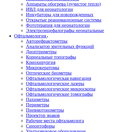
Аппараты обогрева (лучистое тепло)
ИВЛ для неонатологии
Инкубаторы для новорожденных
Открытые реанимационные системы
Фототерапия для неонатологии
Электроэнцефалографы неонатальные
Офтальмология
Авторефрактометры
Анализатор зрительных функций
Диоптриметры
Корнеальные топографы
Криохирургия
Микрокератомы
Оптические биометры
Офтальмологическая навигация
Офтальмологические лазеры
Офтальмологические микроскопы
Офтальмологические томографы
Пахиметры
Периметры
Пневмотонометры
Проектор знаков
Рабочие места офтальмолога
Синоптофоры
Ультразвуковое оборудование