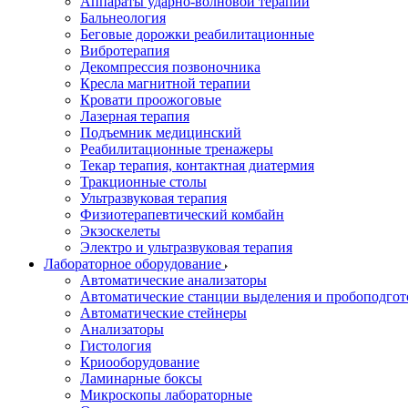
Аппараты ударно-волновой терапии
Бальнеология
Беговые дорожки реабилитационные
Вибротерапия
Декомпрессия позвоночника
Кресла магнитной терапии
Кровати проожоговые
Лазерная терапия
Подъемник медицинский
Реабилитационные тренажеры
Текар терапия, контактная диатермия
Тракционные столы
Ультразвуковая терапия
Физиотерапевтический комбайн
Экзоскелеты
Электро и ультразвуковая терапия
Лабораторное оборудование
Автоматические анализаторы
Автоматические станции выделения и пробоподгот
Автоматические стейнеры
Анализаторы
Гистология
Криооборудование
Ламинарные боксы
Микроскопы лабораторные