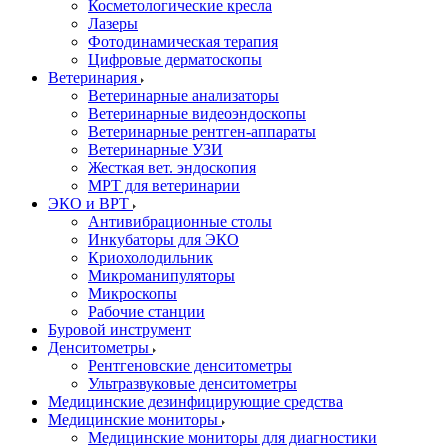
Косметологические кресла
Лазеры
Фотодинамическая терапия
Цифровые дерматоскопы
Ветеринария
Ветеринарные анализаторы
Ветеринарные видеоэндоскопы
Ветеринарные рентген-аппараты
Ветеринарные УЗИ
Жесткая вет. эндоскопия
МРТ для ветеринарии
ЭКО и ВРТ
Антивибрационные столы
Инкубаторы для ЭКО
Криохолодильник
Микроманипуляторы
Микроскопы
Рабочие станции
Буровой инструмент
Денситометры
Рентгеновские денситометры
Ультразвуковые денситометры
Медицинские дезинфицирующие средства
Медицинские мониторы
Медицинские мониторы для диагностики