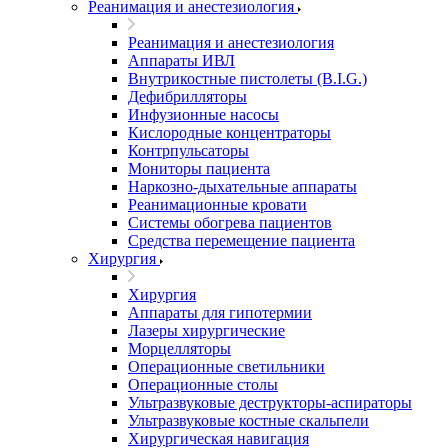
Реанимация и анестезиология
Реанимация и анестезиология
Аппараты ИВЛ
Внутрикостные пистолеты (B.I.G.)
Дефибрилляторы
Инфузионные насосы
Кислородные концентраторы
Контрпульсаторы
Мониторы пациента
Наркозно-дыхательные аппараты
Реанимационные кровати
Системы обогрева пациентов
Средства перемещение пациента
Хирургия
Хирургия
Аппараты для гипотермии
Лазеры хирургические
Морцелляторы
Операционные светильники
Операционные столы
Ультразвуковые деструкторы-аспираторы
Ультразвуковые костные скальпели
Хирургическая навигация