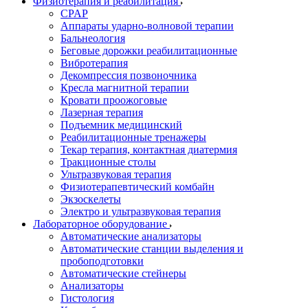
Физиотерапия и реабилитация
CPAP
Аппараты ударно-волновой терапии
Бальнеология
Беговые дорожки реабилитационные
Вибротерапия
Декомпрессия позвоночника
Кресла магнитной терапии
Кровати проожоговые
Лазерная терапия
Подъемник медицинский
Реабилитационные тренажеры
Текар терапия, контактная диатермия
Тракционные столы
Ультразвуковая терапия
Физиотерапевтический комбайн
Экзоскелеты
Электро и ультразвуковая терапия
Лабораторное оборудование
Автоматические анализаторы
Автоматические станции выделения и
пробоподготовки
Автоматические стейнеры
Анализаторы
Гистология