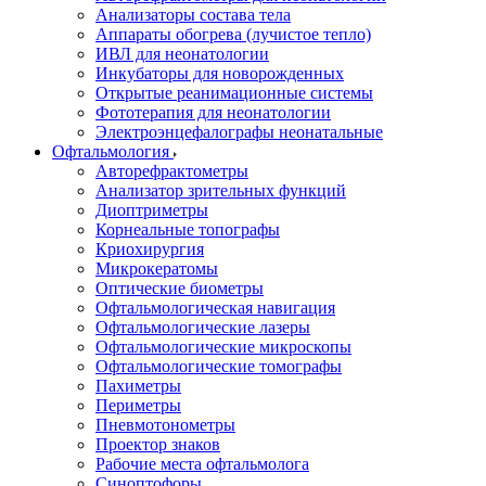
Анализаторы состава тела
Аппараты обогрева (лучистое тепло)
ИВЛ для неонатологии
Инкубаторы для новорожденных
Открытые реанимационные системы
Фототерапия для неонатологии
Электроэнцефалографы неонатальные
Офтальмология
Авторефрактометры
Анализатор зрительных функций
Диоптриметры
Корнеальные топографы
Криохирургия
Микрокератомы
Оптические биометры
Офтальмологическая навигация
Офтальмологические лазеры
Офтальмологические микроскопы
Офтальмологические томографы
Пахиметры
Периметры
Пневмотонометры
Проектор знаков
Рабочие места офтальмолога
Синоптофоры