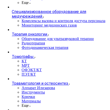
Еще
Специализированное оборудование для
медучреждений
Комплексы вызова и контроля доступа персонала
Мониторинг медицинских газов
Терапия онкологии
Оборудование для ультразвуковой терапии
Радиотерапия
Фотодинамическая терапия
Томографы
КТ
МРТ
ОФЭКТ/КТ
ПЭТ/КТ
Травматология и остеосинтез
Аппарат Илизарова
Инструменты
Крючки
Материалы
Еще