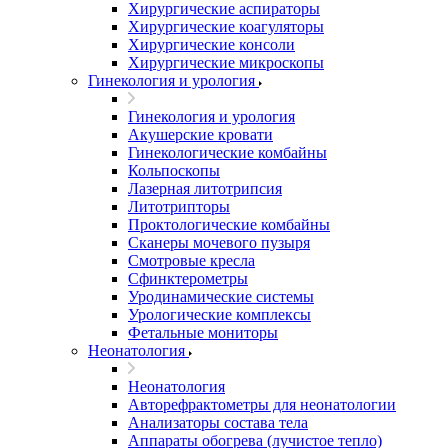
Хирургические аспираторы
Хирургические коагуляторы
Хирургические консоли
Хирургические микроскопы
Гинекология и урология
Гинекология и урология
Акушерские кровати
Гинекологические комбайны
Кольпоскопы
Лазерная литотрипсия
Литотрипторы
Проктологические комбайны
Сканеры мочевого пузыря
Смотровые кресла
Сфинктерометры
Уродинамические системы
Урологические комплексы
Фетальные мониторы
Неонатология
Неонатология
Авторефрактометры для неонатологии
Анализаторы состава тела
Аппараты обогрева (лучистое тепло)