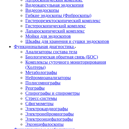
Видеокапсульная эндоскопия
Видеоэндоскопы
Гибкие эндоскопы (Фиброcкопы)
Гистерорезектоскопический комплекс
Гистероскопический комплекс
Лапароскопический комплекс
Мойки для эндоскопов
Шкафы для хранения и сушки эндоскопов
Функциональная диагностика
Анализаторы состава тела
Биологическая обратная связь (БОС)
Комплексы суточного мониторирования
(Холтеры)
Метаболографы
Нейромиоанализаторы
Полисомнографы
Реографы
Спирографы и спирометры
Стресс-системы
Сфигмометры
Электрокардиографы
Электронейромиографы
Электроэнцефалографы
Эхоэнцефалоскопы