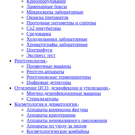
Криооборудование
Ламинарные боксы
Микроскопы лабораторные
Окраска препаратов
Проточные цитометры и сортеры
Со2 инкубаторы
Средоварки
Холодильники лабораторные
Хроматографы лабораторные
Центрифуги
Экспресс тест
Рентгенология
Проявочные машины
Рентген-аппараты
Рентгеновские термопринтеры
Цифровые детекторы
Отделение ЦСО, дезинфекции и утилизации
Моечно-дезинфекционные машины
Стерилизаторы
Косметология и дерматология
Аппараты коррекции фигуры
Аппараты криотерапии
Аппараты неинвазивного омоложения
Аппараты по уходу за лицом
Косметологические комбайны