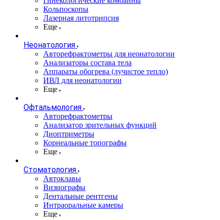
Гинекологические комбайны
Кольпоскопы
Лазерная литотрипсия
Еще
Неонатология
Авторефрактометры для неонатологии
Анализаторы состава тела
Аппараты обогрева (лучистое тепло)
ИВЛ для неонатологии
Еще
Офтальмология
Авторефрактометры
Анализатор зрительных функций
Диоптриметры
Корнеальные топографы
Еще
Стоматология
Автоклавы
Визиографы
Дентальные рентгены
Интраоральные камеры
Еще