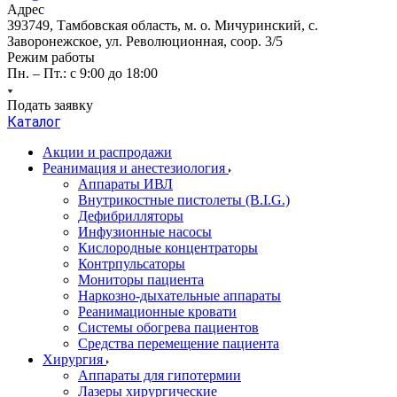
Адрес
393749, Тамбовская область, м. о. Мичуринский, с.
Заворонежское, ул. Революционная, соор. 3/5
Режим работы
Пн. – Пт.: с 9:00 до 18:00
Подать заявку
Каталог
Акции и распродажи
Реанимация и анестезиология
Аппараты ИВЛ
Внутрикостные пистолеты (B.I.G.)
Дефибрилляторы
Инфузионные насосы
Кислородные концентраторы
Контрпульсаторы
Мониторы пациента
Наркозно-дыхательные аппараты
Реанимационные кровати
Системы обогрева пациентов
Средства перемещение пациента
Хирургия
Аппараты для гипотермии
Лазеры хирургические