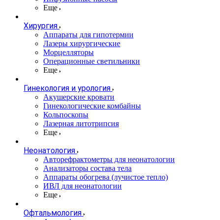
Еще
Хирургия
Аппараты для гипотермии
Лазеры хирургические
Морцелляторы
Операционные светильники
Еще
Гинекология и урология
Акушерские кровати
Гинекологические комбайны
Кольпоскопы
Лазерная литотрипсия
Еще
Неонатология
Авторефрактометры для неонатологии
Анализаторы состава тела
Аппараты обогрева (лучистое тепло)
ИВЛ для неонатологии
Еще
Офтальмология