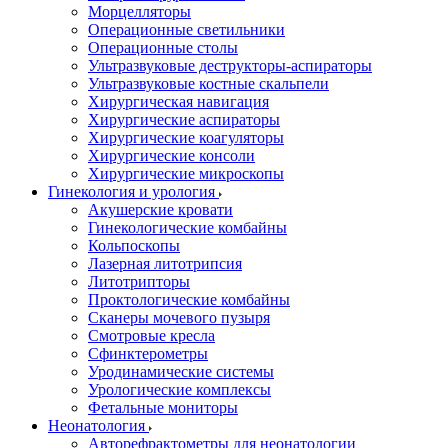
Морцелляторы
Операционные светильники
Операционные столы
Ультразвуковые деструкторы-аспираторы
Ультразвуковые костные скальпели
Хирургическая навигация
Хирургические аспираторы
Хирургические коагуляторы
Хирургические консоли
Хирургические микроскопы
Гинекология и урология
Акушерские кровати
Гинекологические комбайны
Кольпоскопы
Лазерная литотрипсия
Литотрипторы
Проктологические комбайны
Сканеры мочевого пузыря
Смотровые кресла
Сфинктерометры
Уродинамические системы
Урологические комплексы
Фетальные мониторы
Неонатология
Авторефрактометры для неонатологии