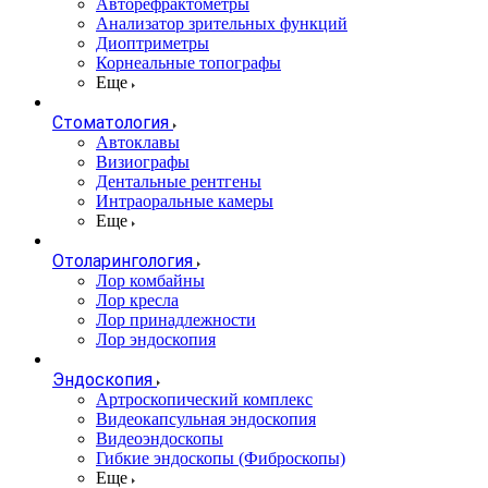
Авторефрактометры
Анализатор зрительных функций
Диоптриметры
Корнеальные топографы
Еще
Стоматология
Автоклавы
Визиографы
Дентальные рентгены
Интраоральные камеры
Еще
Отоларингология
Лор комбайны
Лор кресла
Лор принадлежности
Лор эндоскопия
Эндоскопия
Артроскопический комплекс
Видеокапсульная эндоскопия
Видеоэндоскопы
Гибкие эндоскопы (Фиброcкопы)
Еще