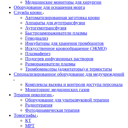
Медицинские мониторы для хирургии
Оборудование для оснащения морга
Служба крови
Автоматизированная заготовка крови
Аппараты для аутотрансфузии
Аутогемотрансфузия
Быстрозамораживатели плазмы
Гемодиализ
Инкубаторы для хранения тромбоцитов
Искусственное кровообращение (ЭКМО)
Плазмаферез
Подогрев инфузионных растворов
Размораживатели плазмы
Тромбомиксеры (аджитаторы) и термостаты
Специализированное оборудование для медучреждений
Комплексы вызова и контроля доступа персонала
Мониторинг медицинских газов
Терапия онкологии
Оборудование для ультразвуковой терапии
Радиотерапия
Фотодинамическая терапия
Томографы
КТ
МРТ