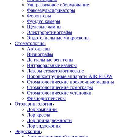
Ультразвуковое оборудование
Факоэмульсификаторы
Фороптеры
Фундус-камеры
Щелевые лампы
Электроретинографы
Эндотелиальные микроскопы
Стоматология
Автоклавы
Визиографы
Дентальные рентгены
Интраоральные камеры
Лазеры стоматологические
Порошкоструйные аппараты AIR FLOW
Стоматологические проявочные машины
Стоматологические томографы
Стоматологические установки
Физиодиспенсеры
Отоларингология
Лор комбайны
Лор кресла
Лор принадлежности
Лор эндоскопия
Эндоскопия
Артроскопический комплекс