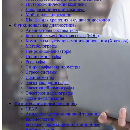
Гистероскопический комплекс
Лапароскопический комплекс
Мойки для эндоскопов
Шкафы для хранения и сушки эндоскопов
Функциональная диагностика
Анализаторы состава тела
Биологическая обратная связь (БОС)
Комплексы суточного мониторирования (Холтеры)
Метаболографы
Нейромиоанализаторы
Полисомнографы
Реографы
Спирографы и спирометры
Стресс-системы
Сфигмометры
Электрокардиографы
Электронейромиографы
Электроэнцефалографы
Эхоэнцефалоскопы
Физиотерапия и реабилитация
CPAP
Аппараты ударно-волновой терапии
Бальнеология
Беговые дорожки реабилитационные
Вибротерапия