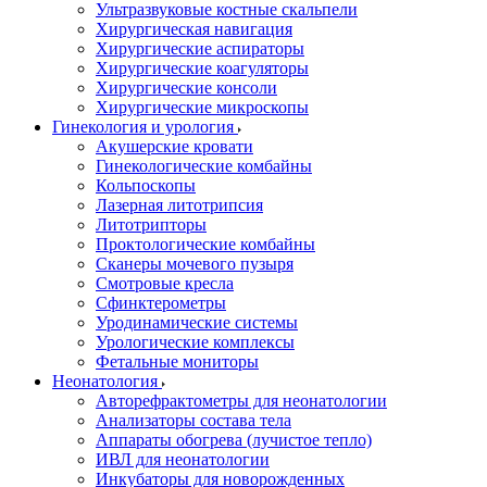
Ультразвуковые костные скальпели
Хирургическая навигация
Хирургические аспираторы
Хирургические коагуляторы
Хирургические консоли
Хирургические микроскопы
Гинекология и урология
Акушерские кровати
Гинекологические комбайны
Кольпоскопы
Лазерная литотрипсия
Литотрипторы
Проктологические комбайны
Сканеры мочевого пузыря
Смотровые кресла
Сфинктерометры
Уродинамические системы
Урологические комплексы
Фетальные мониторы
Неонатология
Авторефрактометры для неонатологии
Анализаторы состава тела
Аппараты обогрева (лучистое тепло)
ИВЛ для неонатологии
Инкубаторы для новорожденных