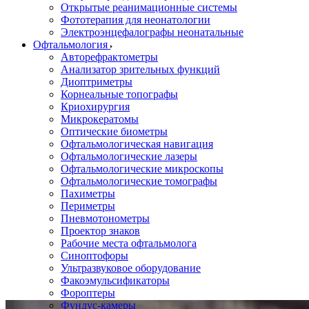
Открытые реанимационные системы
Фототерапия для неонатологии
Электроэнцефалографы неонатальные
Офтальмология
Авторефрактометры
Анализатор зрительных функций
Диоптриметры
Корнеальные топографы
Криохирургия
Микрокератомы
Оптические биометры
Офтальмологическая навигация
Офтальмологические лазеры
Офтальмологические микроскопы
Офтальмологические томографы
Пахиметры
Периметры
Пневмотонометры
Проектор знаков
Рабочие места офтальмолога
Синоптофоры
Ультразвуковое оборудование
Факоэмульсификаторы
Фороптеры
Фундус-камеры