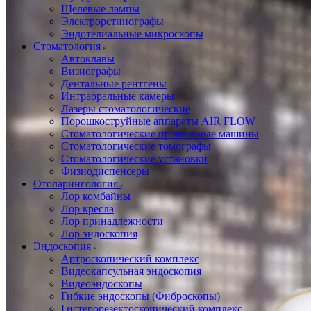
Щелевые лампы
Электроретинографы
Эндотелиальные микроскопы
Стоматология
Автоклавы
Визиографы
Дентальные рентгены
Интраоральные камеры
Лазеры стоматологические
Порошкоструйные аппараты AIR FLOW
Стоматологические проявочные машины
Стоматологические томографы
Стоматологические установки
Физиодиспенсеры
Отоларингология
Лор комбайны
Лор кресла
Лор принадлежности
Лор эндоскопия
Эндоскопия
Артроскопический комплекс
Видеокапсульная эндоскопия
Видеоэндоскопы
Гибкие эндоскопы (Фиброcкопы)
Гистерорезектоскопический комплекс