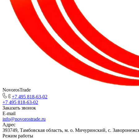
NovorosTrade
+7 495 818-63-02
+7 495 818-63-02
Заказать звонок
E-mail
info@novorostrade.ru
Адрес
393749, Тамбовская область, м. о. Мичуринский, с. Заворонежск
Режим работы