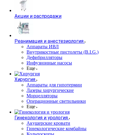
Акции и распродажи
Реанимация и анестезиология
Аппараты ИВЛ
Внутрикостные пистолеты (B.I.G.)
Дефибрилляторы
Инфузионные насосы
Еще
Хирургия
Аппараты для гипотермии
Лазеры хирургические
Морцелляторы
Операционные светильники
Еще
Гинекология и урология
Акушерские кровати
Гинекологические комбайны
Кольпоскопы