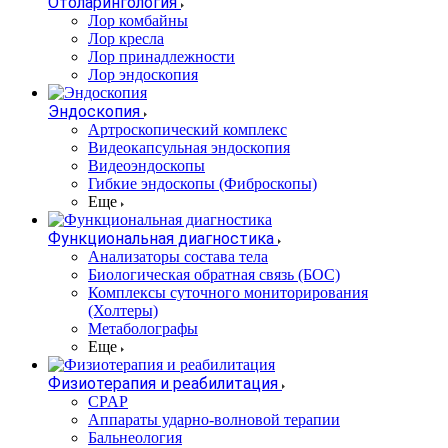
Отоларингология
Лор комбайны
Лор кресла
Лор принадлежности
Лор эндоскопия
Эндоскопия
Артроскопический комплекс
Видеокапсульная эндоскопия
Видеоэндоскопы
Гибкие эндоскопы (Фиброcкопы)
Еще
Функциональная диагностика
Анализаторы состава тела
Биологическая обратная связь (БОС)
Комплексы суточного мониторирования
(Холтеры)
Метаболографы
Еще
Физиотерапия и реабилитация
CPAP
Аппараты ударно-волновой терапии
Бальнеология