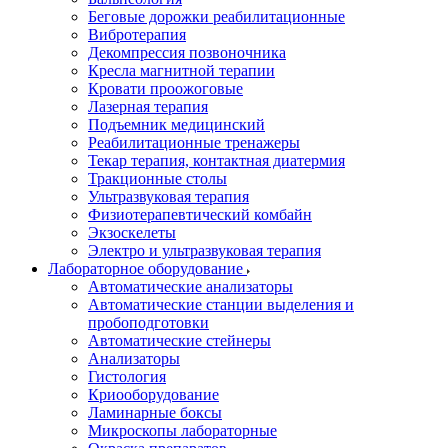
Беговые дорожки реабилитационные
Вибротерапия
Декомпрессия позвоночника
Кресла магнитной терапии
Кровати проожоговые
Лазерная терапия
Подъемник медицинский
Реабилитационные тренажеры
Текар терапия, контактная диатермия
Тракционные столы
Ультразвуковая терапия
Физиотерапевтический комбайн
Экзоскелеты
Электро и ультразвуковая терапия
Лабораторное оборудование
Автоматические анализаторы
Автоматические станции выделения и
пробоподготовки
Автоматические стейнеры
Анализаторы
Гистология
Криооборудование
Ламинарные боксы
Микроскопы лабораторные