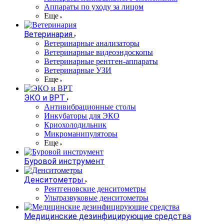
Аппараты по уходу за лицом
Еще
Ветеринария
Ветеринарные анализаторы
Ветеринарные видеоэндоскопы
Ветеринарные рентген-аппараты
Ветеринарные УЗИ
Еще
ЭКО и ВРТ
Антивибрационные столы
Инкубаторы для ЭКО
Криохолодильник
Микроманипуляторы
Еще
Буровой инструмент
Денситометры
Рентгеновские денситометры
Ультразвуковые денситометры
Медицинские дезинфицирующие средства