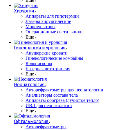
Еще
Хирургия
Аппараты для гипотермии
Лазеры хирургические
Морцелляторы
Операционные светильники
Еще
Гинекология и урология
Акушерские кровати
Гинекологические комбайны
Кольпоскопы
Лазерная литотрипсия
Еще
Неонатология
Авторефрактометры для неонатологии
Анализаторы состава тела
Аппараты обогрева (лучистое тепло)
ИВЛ для неонатологии
Еще
Офтальмология
Авторефрактометры