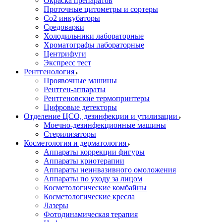
Окраска препаратов
Проточные цитометры и сортеры
Со2 инкубаторы
Средоварки
Холодильники лабораторные
Хроматографы лабораторные
Центрифуги
Экспресс тест
Рентгенология
Проявочные машины
Рентген-аппараты
Рентгеновские термопринтеры
Цифровые детекторы
Отделение ЦСО, дезинфекции и утилизации
Моечно-дезинфекционные машины
Стерилизаторы
Косметология и дерматология
Аппараты коррекции фигуры
Аппараты криотерапии
Аппараты неинвазивного омоложения
Аппараты по уходу за лицом
Косметологические комбайны
Косметологические кресла
Лазеры
Фотодинамическая терапия