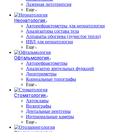
Лазерная литотрипсия
Еще
Неонатология
Авторефрактометры для неонатологии
Анализаторы состава тела
Аппараты обогрева (лучистое тепло)
ИВЛ для неонатологии
Еще
Офтальмология
Авторефрактометры
Анализатор зрительных функций
Диоптриметры
Корнеальные топографы
Еще
Стоматология
Автоклавы
Визиографы
Дентальные рентгены
Интраоральные камеры
Еще