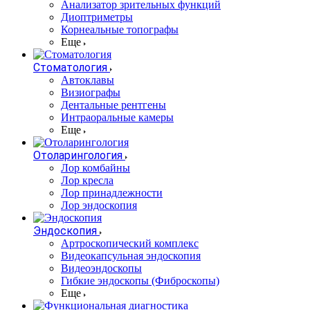
Анализатор зрительных функций
Диоптриметры
Корнеальные топографы
Еще
Стоматология
Автоклавы
Визиографы
Дентальные рентгены
Интраоральные камеры
Еще
Отоларингология
Лор комбайны
Лор кресла
Лор принадлежности
Лор эндоскопия
Эндоскопия
Артроскопический комплекс
Видеокапсульная эндоскопия
Видеоэндоскопы
Гибкие эндоскопы (Фиброcкопы)
Еще