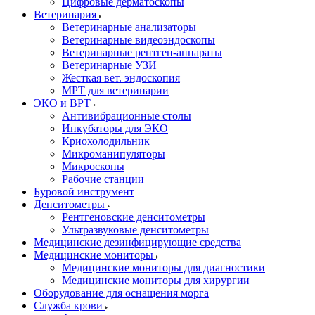
Цифровые дерматоскопы
Ветеринария
Ветеринарные анализаторы
Ветеринарные видеоэндоскопы
Ветеринарные рентген-аппараты
Ветеринарные УЗИ
Жесткая вет. эндоскопия
МРТ для ветеринарии
ЭКО и ВРТ
Антивибрационные столы
Инкубаторы для ЭКО
Криохолодильник
Микроманипуляторы
Микроскопы
Рабочие станции
Буровой инструмент
Денситометры
Рентгеновские денситометры
Ультразвуковые денситометры
Медицинские дезинфицирующие средства
Медицинские мониторы
Медицинские мониторы для диагностики
Медицинские мониторы для хирургии
Оборудование для оснащения морга
Служба крови