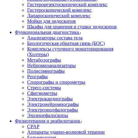
Гистерорезектоскопический комплекс
Гистероскопический комплекс
Лапароскопический комплекс
Мойки для эндоскопов
Шкафы для хранения и сушки эндоскопов
Функциональная диагностика
Анализаторы состава тела
Биологическая обратная связь (БОС)
Комплексы суточного мониторирования
(Холтеры)
Метаболографы
Нейромиоанализаторы
Полисомнографы
Реографы
Спирографы и спирометры
Стресс-системы
Сфигмометры
Электрокардиографы
Электронейромиографы
Электроэнцефалографы
Эхоэнцефалоскопы
Физиотерапия и реабилитация
CPAP
Аппараты ударно-волновой терапии
Бальнеология