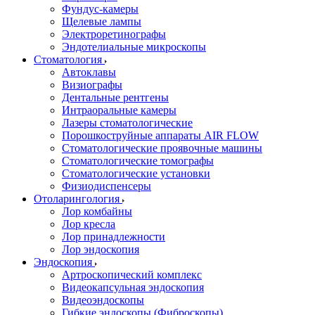
Фундус-камеры
Щелевые лампы
Электроретинографы
Эндотелиальные микроскопы
Стоматология
Автоклавы
Визиографы
Дентальные рентгены
Интраоральные камеры
Лазеры стоматологические
Порошкоструйные аппараты AIR FLOW
Стоматологические проявочные машины
Стоматологические томографы
Стоматологические установки
Физиодиспенсеры
Отоларингология
Лор комбайны
Лор кресла
Лор принадлежности
Лор эндоскопия
Эндоскопия
Артроскопический комплекс
Видеокапсульная эндоскопия
Видеоэндоскопы
Гибкие эндоскопы (Фиброcкопы)