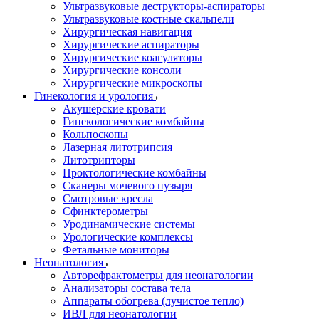
Ультразвуковые деструкторы-аспираторы
Ультразвуковые костные скальпели
Хирургическая навигация
Хирургические аспираторы
Хирургические коагуляторы
Хирургические консоли
Хирургические микроскопы
Гинекология и урология
Акушерские кровати
Гинекологические комбайны
Кольпоскопы
Лазерная литотрипсия
Литотрипторы
Проктологические комбайны
Сканеры мочевого пузыря
Смотровые кресла
Сфинктерометры
Уродинамические системы
Урологические комплексы
Фетальные мониторы
Неонатология
Авторефрактометры для неонатологии
Анализаторы состава тела
Аппараты обогрева (лучистое тепло)
ИВЛ для неонатологии