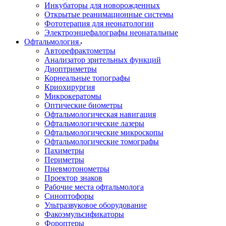
Инкубаторы для новорожденных
Открытые реанимационные системы
Фототерапия для неонатологии
Электроэнцефалографы неонатальные
Офтальмология
Авторефрактометры
Анализатор зрительных функций
Диоптриметры
Корнеальные топографы
Криохирургия
Микрокератомы
Оптические биометры
Офтальмологическая навигация
Офтальмологические лазеры
Офтальмологические микроскопы
Офтальмологические томографы
Пахиметры
Периметры
Пневмотонометры
Проектор знаков
Рабочие места офтальмолога
Синоптофоры
Ультразвуковое оборудование
Факоэмульсификаторы
Фороптеры