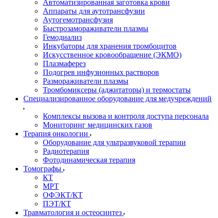
Автоматизированная заготовка крови
Аппараты для аутотрансфузии
Аутогемотрансфузия
Быстрозамораживатели плазмы
Гемодиализ
Инкубаторы для хранения тромбоцитов
Искусственное кровообращение (ЭКМО)
Плазмаферез
Подогрев инфузионных растворов
Размораживатели плазмы
Тромбомиксеры (аджитаторы) и термостаты
Специализированное оборудование для медучреждений
Комплексы вызова и контроля доступа персонала
Мониторинг медицинских газов
Терапия онкологии
Оборудование для ультразвуковой терапии
Радиотерапия
Фотодинамическая терапия
Томографы
КТ
МРТ
ОФЭКТ/КТ
ПЭТ/КТ
Травматология и остеосинтез