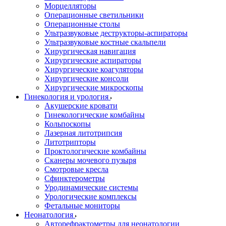
Морцелляторы
Операционные светильники
Операционные столы
Ультразвуковые деструкторы-аспираторы
Ультразвуковые костные скальпели
Хирургическая навигация
Хирургические аспираторы
Хирургические коагуляторы
Хирургические консоли
Хирургические микроскопы
Гинекология и урология
Акушерские кровати
Гинекологические комбайны
Кольпоскопы
Лазерная литотрипсия
Литотрипторы
Проктологические комбайны
Сканеры мочевого пузыря
Смотровые кресла
Сфинктерометры
Уродинамические системы
Урологические комплексы
Фетальные мониторы
Неонатология
Авторефрактометры для неонатологии