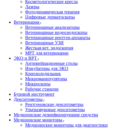
Косметологические кресла
Лазеры
Фотодинамическая терапия
Цифровые дерматоскопы
Ветеринария
Ветеринарные анализаторы
Ветеринарные видеоэндоскопы
Ветеринарные рентген-аппараты
Ветеринарные УЗИ
Жесткая вет. эндоскопия
МРТ для ветеринарии
ЭКО и ВРТ
Антивибрационные столы
Инкубаторы для ЭКО
Криохолодильник
Микроманипуляторы
Микроскопы
Рабочие станции
Буровой инструмент
Денситометры
Рентгеновские денситометры
Ультразвуковые денситометры
Медицинские дезинфицирующие средства
Медицинские мониторы
Медицинские мониторы для диагностики