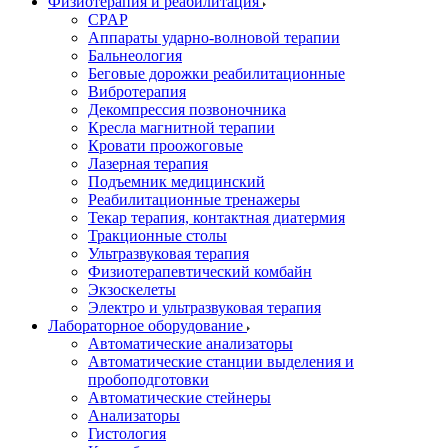
Физиотерапия и реабилитация
CPAP
Аппараты ударно-волновой терапии
Бальнеология
Беговые дорожки реабилитационные
Вибротерапия
Декомпрессия позвоночника
Кресла магнитной терапии
Кровати проожоговые
Лазерная терапия
Подъемник медицинский
Реабилитационные тренажеры
Текар терапия, контактная диатермия
Тракционные столы
Ультразвуковая терапия
Физиотерапевтический комбайн
Экзоскелеты
Электро и ультразвуковая терапия
Лабораторное оборудование
Автоматические анализаторы
Автоматические станции выделения и
пробоподготовки
Автоматические стейнеры
Анализаторы
Гистология