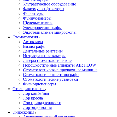
Ультразвуковое оборудование
Факоэмульсификаторы
Фороптеры
Фундус-камеры
Щелевые лампы
Электроретинографы
Эндотелиальные микроскопы
Стоматология
Автоклавы
Визиографы
Дентальные рентгены
Интраоральные камеры
Лазеры стоматологические
Порошкоструйные аппараты AIR FLOW
Стоматологические проявочные машины
Стоматологические томографы
Стоматологические установки
Физиодиспенсеры
Отоларингология
Лор комбайны
Лор кресла
Лор принадлежности
Лор эндоскопия
Эндоскопия
Артроскопический комплекс