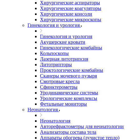
Хирургические аспираторы
Хирургические коагуляторы
Хирургические консоли
Хирургические микроскопы
Гинекология и урология
Гинекология и урология
Акушерские кровати
Гинекологические комбайны
Кольпоскопы
Лазерная литотрипсия
Литотрипторы
Проктологические комбайны
Сканеры мочевого пузыря
Смотровые кресла
Сфинктерометры
Уродинамические системы
Урологические комплексы
Фетальные мониторы
Неонатология
Неонатология
Авторефрактометры для неонатологии
Анализаторы состава тела
Аппараты обогрева (лучистое тепло)