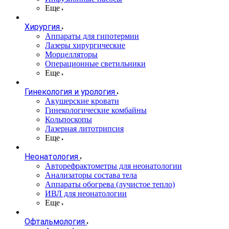
Еще
Хирургия
Аппараты для гипотермии
Лазеры хирургические
Морцелляторы
Операционные светильники
Еще
Гинекология и урология
Акушерские кровати
Гинекологические комбайны
Кольпоскопы
Лазерная литотрипсия
Еще
Неонатология
Авторефрактометры для неонатологии
Анализаторы состава тела
Аппараты обогрева (лучистое тепло)
ИВЛ для неонатологии
Еще
Офтальмология