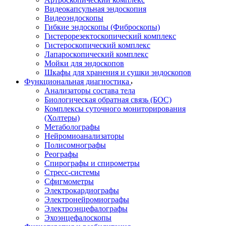
Видеокапсульная эндоскопия
Видеоэндоскопы
Гибкие эндоскопы (Фиброcкопы)
Гистерорезектоскопический комплекс
Гистероскопический комплекс
Лапароскопический комплекс
Мойки для эндоскопов
Шкафы для хранения и сушки эндоскопов
Функциональная диагностика
Анализаторы состава тела
Биологическая обратная связь (БОС)
Комплексы суточного мониторирования
(Холтеры)
Метаболографы
Нейромиоанализаторы
Полисомнографы
Реографы
Спирографы и спирометры
Стресс-системы
Сфигмометры
Электрокардиографы
Электронейромиографы
Электроэнцефалографы
Эхоэнцефалоскопы