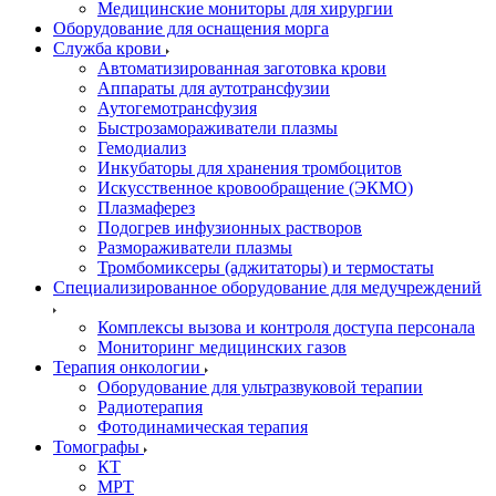
Медицинские мониторы для хирургии
Оборудование для оснащения морга
Служба крови
Автоматизированная заготовка крови
Аппараты для аутотрансфузии
Аутогемотрансфузия
Быстрозамораживатели плазмы
Гемодиализ
Инкубаторы для хранения тромбоцитов
Искусственное кровообращение (ЭКМО)
Плазмаферез
Подогрев инфузионных растворов
Размораживатели плазмы
Тромбомиксеры (аджитаторы) и термостаты
Специализированное оборудование для медучреждений
Комплексы вызова и контроля доступа персонала
Мониторинг медицинских газов
Терапия онкологии
Оборудование для ультразвуковой терапии
Радиотерапия
Фотодинамическая терапия
Томографы
КТ
МРТ