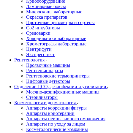
Криооборудование
Ламинарные боксы
Микроскопы лабораторные
Окраска препаратов
Проточные цитометры и сортеры
Со2 инкубаторы
Средоварки
Холодильники лабораторные
Хроматографы лабораторные
Центрифуги
Экспресс тест
Рентгенология
Проявочные машины
Рентген-аппараты
Рентгеновские термопринтеры
Цифровые детекторы
Отделение ЦСО, дезинфекции и утилизации
Моечно-дезинфекционные машины
Стерилизаторы
Косметология и дерматология
Аппараты коррекции фигуры
Аппараты криотерапии
Аппараты неинвазивного омоложения
Аппараты по уходу за лицом
Косметологические комбайны