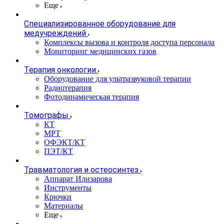
Еще
Специализированное оборудование для
медучреждений
Комплексы вызова и контроля доступа персонала
Мониторинг медицинских газов
Терапия онкологии
Оборудование для ультразвуковой терапии
Радиотерапия
Фотодинамическая терапия
Томографы
КТ
МРТ
ОФЭКТ/КТ
ПЭТ/КТ
Травматология и остеосинтез
Аппарат Илизарова
Инструменты
Крючки
Материалы
Еще