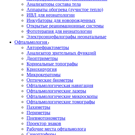
Анализаторы состава тела
Аппараты обогрева (лучистое тепло)
ИВЛ для неонатологии
Инкубаторы для новорожденных
Открытые реанимационные системы
Фототерапия для неонатологии
Электроэнцефалографы неонатальные
Офтальмология
Авторефрактометры
Анализатор зрительных функций
Диоптриметры
Корнеальные топографы
Криохирургия
Микрокератомы
Оптические биометры
Офтальмологическая навигация
Офтальмологические лазеры
Офтальмологические микроскопы
Офтальмологические томографы
Пахиметры
Периметры
Пневмотонометры
Проектор знаков
Рабочие места офтальмолога
Синоптофоры