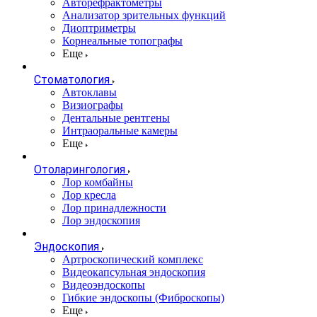
Авторефрактометры
Анализатор зрительных функций
Диоптриметры
Корнеальные топографы
Еще
Стоматология
Автоклавы
Визиографы
Дентальные рентгены
Интраоральные камеры
Еще
Отоларингология
Лор комбайны
Лор кресла
Лор принадлежности
Лор эндоскопия
Эндоскопия
Артроскопический комплекс
Видеокапсульная эндоскопия
Видеоэндоскопы
Гибкие эндоскопы (Фиброcкопы)
Еще