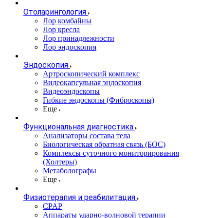
Отоларингология
Лор комбайны
Лор кресла
Лор принадлежности
Лор эндоскопия
Эндоскопия
Артроскопический комплекс
Видеокапсульная эндоскопия
Видеоэндоскопы
Гибкие эндоскопы (Фиброcкопы)
Еще
Функциональная диагностика
Анализаторы состава тела
Биологическая обратная связь (БОС)
Комплексы суточного мониторирования
(Холтеры)
Метаболографы
Еще
Физиотерапия и реабилитация
CPAP
Аппараты ударно-волновой терапии