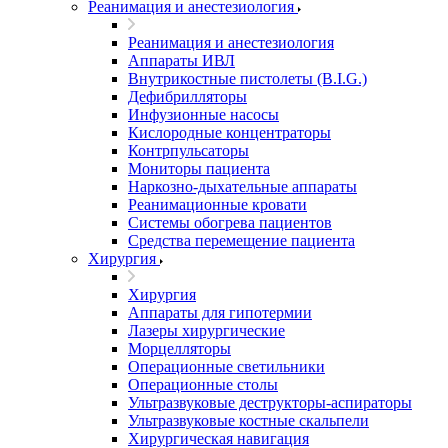
Реанимация и анестезиология
Реанимация и анестезиология
Аппараты ИВЛ
Внутрикостные пистолеты (B.I.G.)
Дефибрилляторы
Инфузионные насосы
Кислородные концентраторы
Контрпульсаторы
Мониторы пациента
Наркозно-дыхательные аппараты
Реанимационные кровати
Системы обогрева пациентов
Средства перемещение пациента
Хирургия
Хирургия
Аппараты для гипотермии
Лазеры хирургические
Морцелляторы
Операционные светильники
Операционные столы
Ультразвуковые деструкторы-аспираторы
Ультразвуковые костные скальпели
Хирургическая навигация