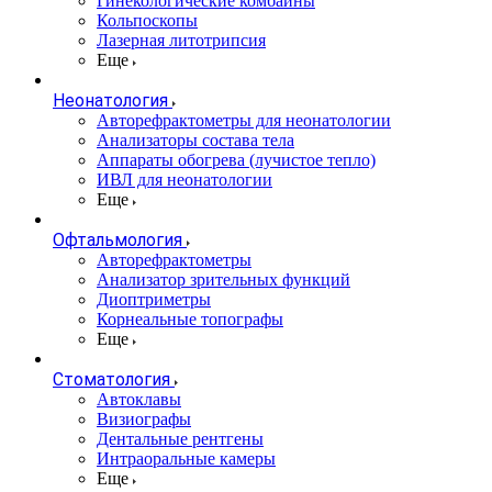
Гинекологические комбайны
Кольпоскопы
Лазерная литотрипсия
Еще
Неонатология
Авторефрактометры для неонатологии
Анализаторы состава тела
Аппараты обогрева (лучистое тепло)
ИВЛ для неонатологии
Еще
Офтальмология
Авторефрактометры
Анализатор зрительных функций
Диоптриметры
Корнеальные топографы
Еще
Стоматология
Автоклавы
Визиографы
Дентальные рентгены
Интраоральные камеры
Еще