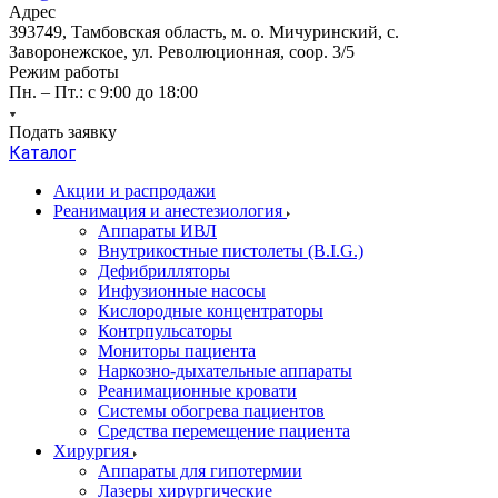
Адрес
393749, Тамбовская область, м. о. Мичуринский, с.
Заворонежское, ул. Революционная, соор. 3/5
Режим работы
Пн. – Пт.: с 9:00 до 18:00
Подать заявку
Каталог
Акции и распродажи
Реанимация и анестезиология
Аппараты ИВЛ
Внутрикостные пистолеты (B.I.G.)
Дефибрилляторы
Инфузионные насосы
Кислородные концентраторы
Контрпульсаторы
Мониторы пациента
Наркозно-дыхательные аппараты
Реанимационные кровати
Системы обогрева пациентов
Средства перемещение пациента
Хирургия
Аппараты для гипотермии
Лазеры хирургические