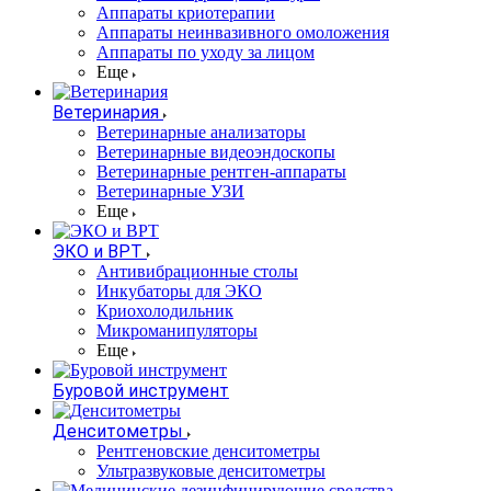
Аппараты криотерапии
Аппараты неинвазивного омоложения
Аппараты по уходу за лицом
Еще
Ветеринария
Ветеринарные анализаторы
Ветеринарные видеоэндоскопы
Ветеринарные рентген-аппараты
Ветеринарные УЗИ
Еще
ЭКО и ВРТ
Антивибрационные столы
Инкубаторы для ЭКО
Криохолодильник
Микроманипуляторы
Еще
Буровой инструмент
Денситометры
Рентгеновские денситометры
Ультразвуковые денситометры