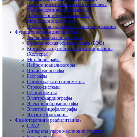
Гистерорезектоскопический комплекс
Гистероскопический комплекс
Лапароскопический комплекс
Мойки для эндоскопов
Шкафы для хранения и сушки эндоскопов
Функциональная диагностика
Анализаторы состава тела
Биологическая обратная связь (БОС)
Комплексы суточного мониторирования
(Холтеры)
Метаболографы
Нейромиоанализаторы
Полисомнографы
Реографы
Спирографы и спирометры
Стресс-системы
Сфигмометры
Электрокардиографы
Электронейромиографы
Электроэнцефалографы
Эхоэнцефалоскопы
Физиотерапия и реабилитация
CPAP
Аппараты ударно-волновой терапии
Бальнеология