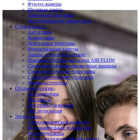
Фундус-камеры
Щелевые лампы
Электроретинографы
Эндотелиальные микроскопы
Стоматология
Автоклавы
Визиографы
Дентальные рентгены
Интраоральные камеры
Лазеры стоматологические
Порошкоструйные аппараты AIR FLOW
Стоматологические проявочные машины
Стоматологические томографы
Стоматологические установки
Физиодиспенсеры
Отоларингология
Лор комбайны
Лор кресла
Лор принадлежности
Лор эндоскопия
Эндоскопия
Артроскопический комплекс
Видеокапсульная эндоскопия
Видеоэндоскопы
Гибкие эндоскопы (Фиброcкопы)