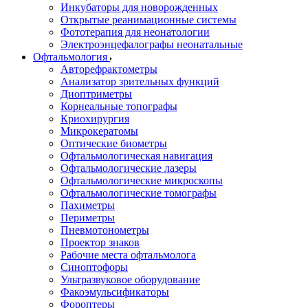
Инкубаторы для новорожденных
Открытые реанимационные системы
Фототерапия для неонатологии
Электроэнцефалографы неонатальные
Офтальмология
Авторефрактометры
Анализатор зрительных функций
Диоптриметры
Корнеальные топографы
Криохирургия
Микрокератомы
Оптические биометры
Офтальмологическая навигация
Офтальмологические лазеры
Офтальмологические микроскопы
Офтальмологические томографы
Пахиметры
Периметры
Пневмотонометры
Проектор знаков
Рабочие места офтальмолога
Синоптофоры
Ультразвуковое оборудование
Факоэмульсификаторы
Фороптеры