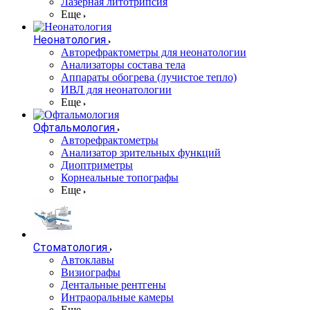
Лазерная литотрипсия
Еще
Неонатология
Авторефрактометры для неонатологии
Анализаторы состава тела
Аппараты обогрева (лучистое тепло)
ИВЛ для неонатологии
Еще
Офтальмология
Авторефрактометры
Анализатор зрительных функций
Диоптриметры
Корнеальные топографы
Еще
Стоматология
Автоклавы
Визиографы
Дентальные рентгены
Интраоральные камеры
Еще