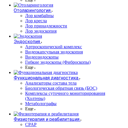
Отоларингология
Лор комбайны
Лор кресла
Лор принадлежности
Лор эндоскопия
Эндоскопия
Артроскопический комплекс
Видеокапсульная эндоскопия
Видеоэндоскопы
Гибкие эндоскопы (Фиброcкопы)
Еще
Функциональная диагностика
Анализаторы состава тела
Биологическая обратная связь (БОС)
Комплексы суточного мониторирования
(Холтеры)
Метаболографы
Еще
Физиотерапия и реабилитация
CPAP