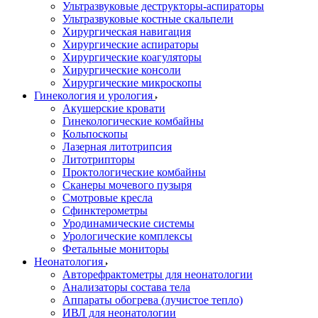
Ультразвуковые деструкторы-аспираторы
Ультразвуковые костные скальпели
Хирургическая навигация
Хирургические аспираторы
Хирургические коагуляторы
Хирургические консоли
Хирургические микроскопы
Гинекология и урология
Акушерские кровати
Гинекологические комбайны
Кольпоскопы
Лазерная литотрипсия
Литотрипторы
Проктологические комбайны
Сканеры мочевого пузыря
Смотровые кресла
Сфинктерометры
Уродинамические системы
Урологические комплексы
Фетальные мониторы
Неонатология
Авторефрактометры для неонатологии
Анализаторы состава тела
Аппараты обогрева (лучистое тепло)
ИВЛ для неонатологии