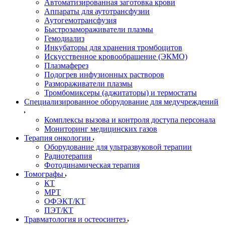
Автоматизированная заготовка крови
Аппараты для аутотрансфузии
Аутогемотрансфузия
Быстрозамораживатели плазмы
Гемодиализ
Инкубаторы для хранения тромбоцитов
Искусственное кровообращение (ЭКМО)
Плазмаферез
Подогрев инфузионных растворов
Размораживатели плазмы
Тромбомиксеры (аджитаторы) и термостаты
Специализированное оборудование для медучреждений
Комплексы вызова и контроля доступа персонала
Мониторинг медицинских газов
Терапия онкологии
Оборудование для ультразвуковой терапии
Радиотерапия
Фотодинамическая терапия
Томографы
КТ
МРТ
ОФЭКТ/КТ
ПЭТ/КТ
Травматология и остеосинтез