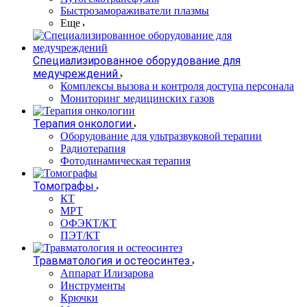
Быстрозамораживатели плазмы
Еще
Специализированное оборудование для
медучреждений
Комплексы вызова и контроля доступа персонала
Мониторинг медицинских газов
Терапия онкологии
Оборудование для ультразвуковой терапии
Радиотерапия
Фотодинамическая терапия
Томографы
КТ
МРТ
ОФЭКТ/КТ
ПЭТ/КТ
Травматология и остеосинтез
Аппарат Илизарова
Инструменты
Крючки