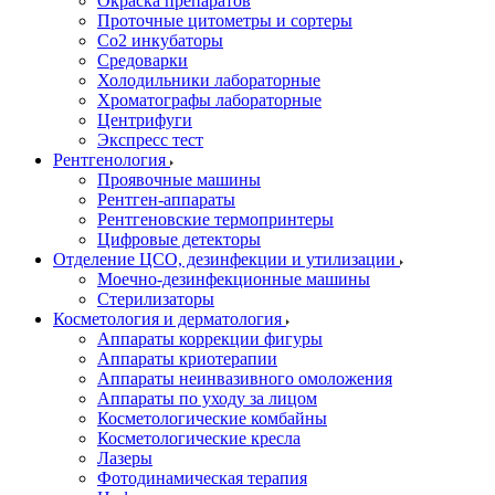
Окраска препаратов
Проточные цитометры и сортеры
Со2 инкубаторы
Средоварки
Холодильники лабораторные
Хроматографы лабораторные
Центрифуги
Экспресс тест
Рентгенология
Проявочные машины
Рентген-аппараты
Рентгеновские термопринтеры
Цифровые детекторы
Отделение ЦСО, дезинфекции и утилизации
Моечно-дезинфекционные машины
Стерилизаторы
Косметология и дерматология
Аппараты коррекции фигуры
Аппараты криотерапии
Аппараты неинвазивного омоложения
Аппараты по уходу за лицом
Косметологические комбайны
Косметологические кресла
Лазеры
Фотодинамическая терапия