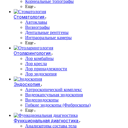
Корнеальные топографы
Еще
Стоматология
Автоклавы
Визиографы
Дентальные рентгены
Интраоральные камеры
Еще
Отоларингология
Лор комбайны
Лор кресла
Лор принадлежности
Лор эндоскопия
Эндоскопия
Артроскопический комплекс
Видеокапсульная эндоскопия
Видеоэндоскопы
Гибкие эндоскопы (Фиброcкопы)
Еще
Функциональная диагностика
Анализаторы состава тела