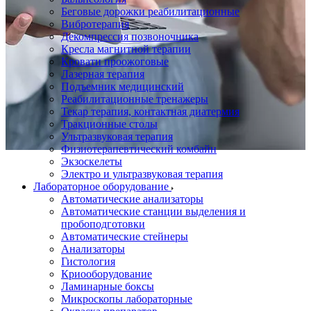
Беговые дорожки реабилитационные
Вибротерапия
Декомпрессия позвоночника
Кресла магнитной терапии
Кровати проожоговые
Лазерная терапия
Подъемник медицинский
Реабилитационные тренажеры
Текар терапия, контактная диатермия
Тракционные столы
Ультразвуковая терапия
Физиотерапевтический комбайн
Экзоскелеты
Электро и ультразвуковая терапия
Лабораторное оборудование
Автоматические анализаторы
Автоматические станции выделения и
пробоподготовки
Автоматические стейнеры
Анализаторы
Гистология
Криооборудование
Ламинарные боксы
Микроскопы лабораторные