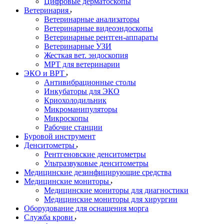
Цифровые дерматоскопы
Ветеринария
Ветеринарные анализаторы
Ветеринарные видеоэндоскопы
Ветеринарные рентген-аппараты
Ветеринарные УЗИ
Жесткая вет. эндоскопия
МРТ для ветеринарии
ЭКО и ВРТ
Антивибрационные столы
Инкубаторы для ЭКО
Криохолодильник
Микроманипуляторы
Микроскопы
Рабочие станции
Буровой инструмент
Денситометры
Рентгеновские денситометры
Ультразвуковые денситометры
Медицинские дезинфицирующие средства
Медицинские мониторы
Медицинские мониторы для диагностики
Медицинские мониторы для хирургии
Оборудование для оснащения морга
Служба крови