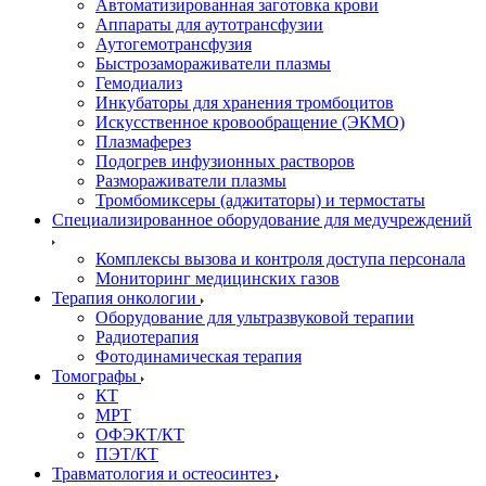
Автоматизированная заготовка крови
Аппараты для аутотрансфузии
Аутогемотрансфузия
Быстрозамораживатели плазмы
Гемодиализ
Инкубаторы для хранения тромбоцитов
Искусственное кровообращение (ЭКМО)
Плазмаферез
Подогрев инфузионных растворов
Размораживатели плазмы
Тромбомиксеры (аджитаторы) и термостаты
Специализированное оборудование для медучреждений
Комплексы вызова и контроля доступа персонала
Мониторинг медицинских газов
Терапия онкологии
Оборудование для ультразвуковой терапии
Радиотерапия
Фотодинамическая терапия
Томографы
КТ
МРТ
ОФЭКТ/КТ
ПЭТ/КТ
Травматология и остеосинтез