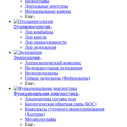
Визиографы
Дентальные рентгены
Интраоральные камеры
Еще
Отоларингология
Лор комбайны
Лор кресла
Лор принадлежности
Лор эндоскопия
Эндоскопия
Артроскопический комплекс
Видеокапсульная эндоскопия
Видеоэндоскопы
Гибкие эндоскопы (Фиброcкопы)
Еще
Функциональная диагностика
Анализаторы состава тела
Биологическая обратная связь (БОС)
Комплексы суточного мониторирования
(Холтеры)
Метаболографы
Еще