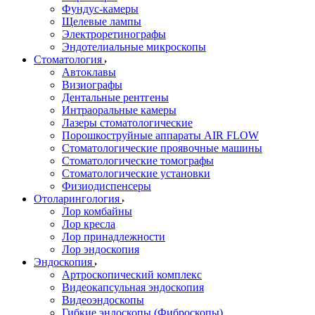
Фундус-камеры
Щелевые лампы
Электроретинографы
Эндотелиальные микроскопы
Стоматология
Автоклавы
Визиографы
Дентальные рентгены
Интраоральные камеры
Лазеры стоматологические
Порошкоструйные аппараты AIR FLOW
Стоматологические проявочные машины
Стоматологические томографы
Стоматологические установки
Физиодиспенсеры
Отоларингология
Лор комбайны
Лор кресла
Лор принадлежности
Лор эндоскопия
Эндоскопия
Артроскопический комплекс
Видеокапсульная эндоскопия
Видеоэндоскопы
Гибкие эндоскопы (Фиброcкопы)