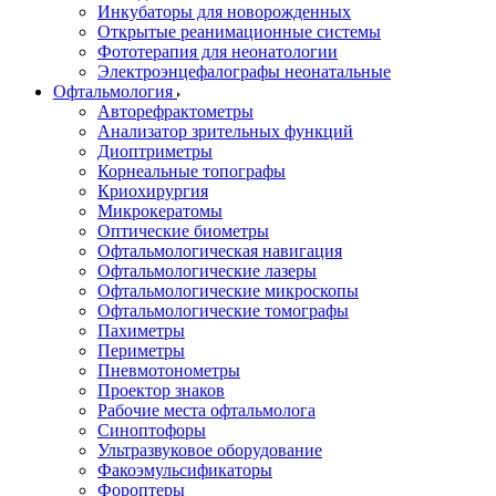
Инкубаторы для новорожденных
Открытые реанимационные системы
Фототерапия для неонатологии
Электроэнцефалографы неонатальные
Офтальмология
Авторефрактометры
Анализатор зрительных функций
Диоптриметры
Корнеальные топографы
Криохирургия
Микрокератомы
Оптические биометры
Офтальмологическая навигация
Офтальмологические лазеры
Офтальмологические микроскопы
Офтальмологические томографы
Пахиметры
Периметры
Пневмотонометры
Проектор знаков
Рабочие места офтальмолога
Синоптофоры
Ультразвуковое оборудование
Факоэмульсификаторы
Фороптеры