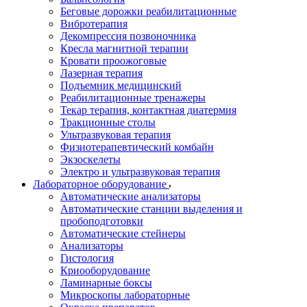
Беговые дорожки реабилитационные
Вибротерапия
Декомпрессия позвоночника
Кресла магнитной терапии
Кровати проожоговые
Лазерная терапия
Подъемник медицинский
Реабилитационные тренажеры
Текар терапия, контактная диатермия
Тракционные столы
Ультразвуковая терапия
Физиотерапевтический комбайн
Экзоскелеты
Электро и ультразвуковая терапия
Лабораторное оборудование
Автоматические анализаторы
Автоматические станции выделения и
пробоподготовки
Автоматические стейнеры
Анализаторы
Гистология
Криооборудование
Ламинарные боксы
Микроскопы лабораторные