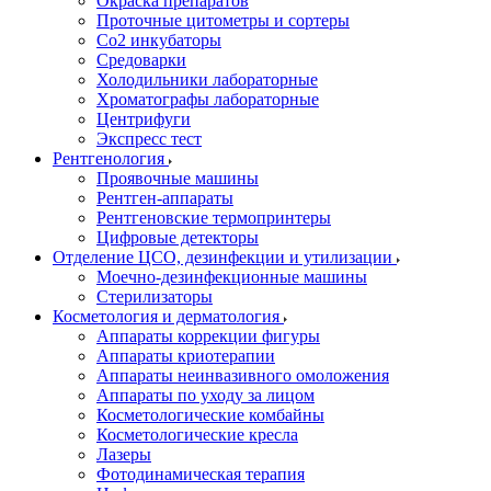
Окраска препаратов
Проточные цитометры и сортеры
Со2 инкубаторы
Средоварки
Холодильники лабораторные
Хроматографы лабораторные
Центрифуги
Экспресс тест
Рентгенология
Проявочные машины
Рентген-аппараты
Рентгеновские термопринтеры
Цифровые детекторы
Отделение ЦСО, дезинфекции и утилизации
Моечно-дезинфекционные машины
Стерилизаторы
Косметология и дерматология
Аппараты коррекции фигуры
Аппараты криотерапии
Аппараты неинвазивного омоложения
Аппараты по уходу за лицом
Косметологические комбайны
Косметологические кресла
Лазеры
Фотодинамическая терапия