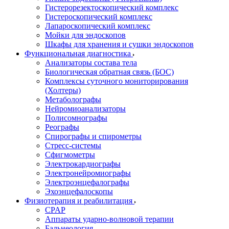
Гистерорезектоскопический комплекс
Гистероскопический комплекс
Лапароскопический комплекс
Мойки для эндоскопов
Шкафы для хранения и сушки эндоскопов
Функциональная диагностика
Анализаторы состава тела
Биологическая обратная связь (БОС)
Комплексы суточного мониторирования
(Холтеры)
Метаболографы
Нейромиоанализаторы
Полисомнографы
Реографы
Спирографы и спирометры
Стресс-системы
Сфигмометры
Электрокардиографы
Электронейромиографы
Электроэнцефалографы
Эхоэнцефалоскопы
Физиотерапия и реабилитация
CPAP
Аппараты ударно-волновой терапии
Бальнеология