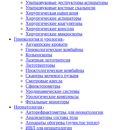
Ультразвуковые деструкторы-аспираторы
Ультразвуковые костные скальпели
Хирургическая навигация
Хирургические аспираторы
Хирургические коагуляторы
Хирургические консоли
Хирургические микроскопы
Гинекология и урология
Акушерские кровати
Гинекологические комбайны
Кольпоскопы
Лазерная литотрипсия
Литотрипторы
Проктологические комбайны
Сканеры мочевого пузыря
Смотровые кресла
Сфинктерометры
Уродинамические системы
Урологические комплексы
Фетальные мониторы
Неонатология
Авторефрактометры для неонатологии
Анализаторы состава тела
Аппараты обогрева (лучистое тепло)
ИВЛ для неонатологии