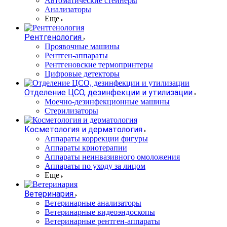
Автоматические стейнеры
Анализаторы
Еще
Рентгенология
Проявочные машины
Рентген-аппараты
Рентгеновские термопринтеры
Цифровые детекторы
Отделение ЦСО, дезинфекции и утилизации
Моечно-дезинфекционные машины
Стерилизаторы
Косметология и дерматология
Аппараты коррекции фигуры
Аппараты криотерапии
Аппараты неинвазивного омоложения
Аппараты по уходу за лицом
Еще
Ветеринария
Ветеринарные анализаторы
Ветеринарные видеоэндоскопы
Ветеринарные рентген-аппараты