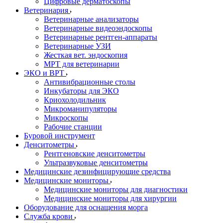
Цифровые дерматоскопы
Ветеринария
Ветеринарные анализаторы
Ветеринарные видеоэндоскопы
Ветеринарные рентген-аппараты
Ветеринарные УЗИ
Жесткая вет. эндоскопия
МРТ для ветеринарии
ЭКО и ВРТ
Антивибрационные столы
Инкубаторы для ЭКО
Криохолодильник
Микроманипуляторы
Микроскопы
Рабочие станции
Буровой инструмент
Денситометры
Рентгеновские денситометры
Ультразвуковые денситометры
Медицинские дезинфицирующие средства
Медицинские мониторы
Медицинские мониторы для диагностики
Медицинские мониторы для хирургии
Оборудование для оснащения морга
Служба крови