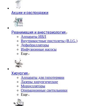
Акции и распродажи
Реанимация и анестезиология
Аппараты ИВЛ
Внутрикостные пистолеты (B.I.G.)
Дефибрилляторы
Инфузионные насосы
Еще
Хирургия
Аппараты для гипотермии
Лазеры хирургические
Морцелляторы
Операционные светильники
Еще