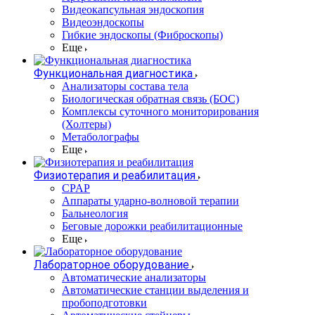
Видеокапсульная эндоскопия
Видеоэндоскопы
Гибкие эндоскопы (Фиброcкопы)
Еще
Функциональная диагностика
Анализаторы состава тела
Биологическая обратная связь (БОС)
Комплексы суточного мониторирования
(Холтеры)
Метаболографы
Еще
Физиотерапия и реабилитация
CPAP
Аппараты ударно-волновой терапии
Бальнеология
Беговые дорожки реабилитационные
Еще
Лабораторное оборудование
Автоматические анализаторы
Автоматические станции выделения и
пробоподготовки