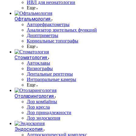
ИВЛ для неонатологии
Еще
Офтальмология
Авторефрактометры
Анализатор зрительных функций
Диоптриметры
Корнеальные топографы
Еще
Стоматология
Автоклавы
Визиографы
Дентальные рентгены
Интраоральные камеры
Еще
Отоларингология
Лор комбайны
Лор кресла
Лор принадлежности
Лор эндоскопия
Эндоскопия
Артроскопический комплекс