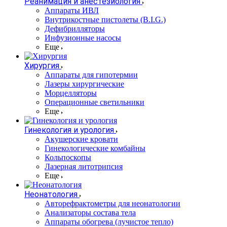
Реанимация и анестезиология
Аппараты ИВЛ
Внутрикостные пистолеты (B.I.G.)
Дефибрилляторы
Инфузионные насосы
Еще
Хирургия
Аппараты для гипотермии
Лазеры хирургические
Морцелляторы
Операционные светильники
Еще
Гинекология и урология
Акушерские кровати
Гинекологические комбайны
Кольпоскопы
Лазерная литотрипсия
Еще
Неонатология
Авторефрактометры для неонатологии
Анализаторы состава тела
Аппараты обогрева (лучистое тепло)