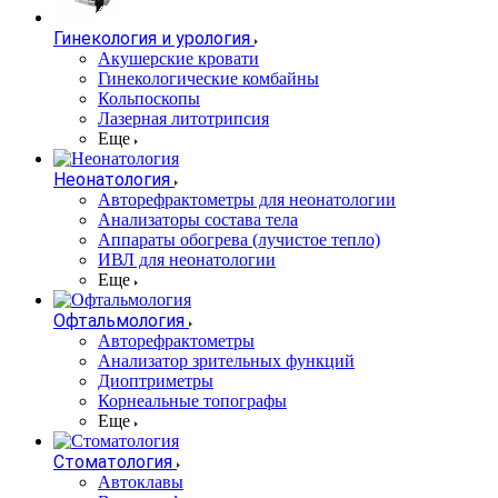
Гинекология и урология
Акушерские кровати
Гинекологические комбайны
Кольпоскопы
Лазерная литотрипсия
Еще
Неонатология
Авторефрактометры для неонатологии
Анализаторы состава тела
Аппараты обогрева (лучистое тепло)
ИВЛ для неонатологии
Еще
Офтальмология
Авторефрактометры
Анализатор зрительных функций
Диоптриметры
Корнеальные топографы
Еще
Стоматология
Автоклавы