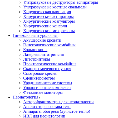
Ультразвуковые деструкторы-аспираторы
Ультразвуковые костные скальпели
Хирургическая навигация
Хирургические аспираторы
Хирургические коагуляторы
Хирургические консоли
Хирургические микроскопы
Гинекология и урология
Акушерские кровати
Гинекологические комбайны
Кольпоскопы
Лазерная литотрипсия
Литотрипторы
Проктологические комбайны
Сканеры мочевого пузыря
Смотровые кресла
Сфинктерометры
Уродинамические системы
Урологические комплексы
Фетальные мониторы
Неонатология
Авторефрактометры для неонатологии
Анализаторы состава тела
Аппараты обогрева (лучистое тепло)
ИВЛ для неонатологии