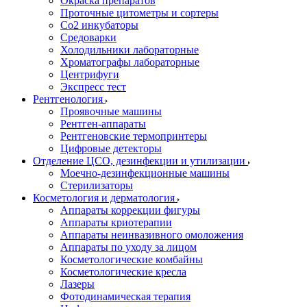
Окраска препаратов
Проточные цитометры и сортеры
Со2 инкубаторы
Средоварки
Холодильники лабораторные
Хроматографы лабораторные
Центрифуги
Экспресс тест
Рентгенология
Проявочные машины
Рентген-аппараты
Рентгеновские термопринтеры
Цифровые детекторы
Отделение ЦСО, дезинфекции и утилизации
Моечно-дезинфекционные машины
Стерилизаторы
Косметология и дерматология
Аппараты коррекции фигуры
Аппараты криотерапии
Аппараты неинвазивного омоложения
Аппараты по уходу за лицом
Косметологические комбайны
Косметологические кресла
Лазеры
Фотодинамическая терапия