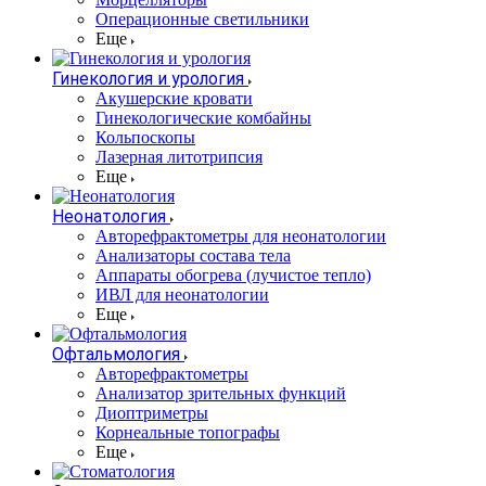
Операционные светильники
Еще
Гинекология и урология
Акушерские кровати
Гинекологические комбайны
Кольпоскопы
Лазерная литотрипсия
Еще
Неонатология
Авторефрактометры для неонатологии
Анализаторы состава тела
Аппараты обогрева (лучистое тепло)
ИВЛ для неонатологии
Еще
Офтальмология
Авторефрактометры
Анализатор зрительных функций
Диоптриметры
Корнеальные топографы
Еще