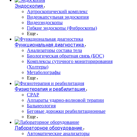
Эндоскопия
Артроскопический комплекс
Видеокапсульная эндоскопия
Видеоэндоскопы
Гибкие эндоскопы (Фиброcкопы)
Еще
Функциональная диагностика
Анализаторы состава тела
Биологическая обратная связь (БОС)
Комплексы суточного мониторирования
(Холтеры)
Метаболографы
Еще
Физиотерапия и реабилитация
CPAP
Аппараты ударно-волновой терапии
Бальнеология
Беговые дорожки реабилитационные
Еще
Лабораторное оборудование
Автоматические анализаторы