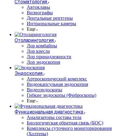
Стоматология
Автоклавы
Визиографы
Дентальные рентгены
Интраоральные камеры
Еще
Отоларингология
Лор комбайны
Лор кресла
Лор принадлежности
Лор эндоскопия
Эндоскопия
Артроскопический комплекс
Видеокапсульная эндоскопия
Видеоэндоскопы
Гибкие эндоскопы (Фиброcкопы)
Еще
Функциональная диагностика
Анализаторы состава тела
Биологическая обратная связь (БОС)
Комплексы суточного мониторирования
(Холтеры)