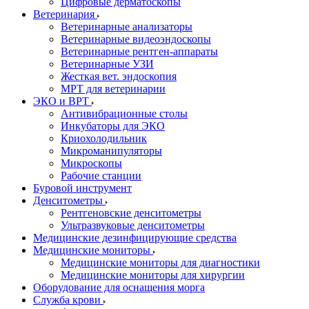
Цифровые дерматоскопы
Ветеринария
Ветеринарные анализаторы
Ветеринарные видеоэндоскопы
Ветеринарные рентген-аппараты
Ветеринарные УЗИ
Жесткая вет. эндоскопия
МРТ для ветеринарии
ЭКО и ВРТ
Антивибрационные столы
Инкубаторы для ЭКО
Криохолодильник
Микроманипуляторы
Микроскопы
Рабочие станции
Буровой инструмент
Денситометры
Рентгеновские денситометры
Ультразвуковые денситометры
Медицинские дезинфицирующие средства
Медицинские мониторы
Медицинские мониторы для диагностики
Медицинские мониторы для хирургии
Оборудование для оснащения морга
Служба крови