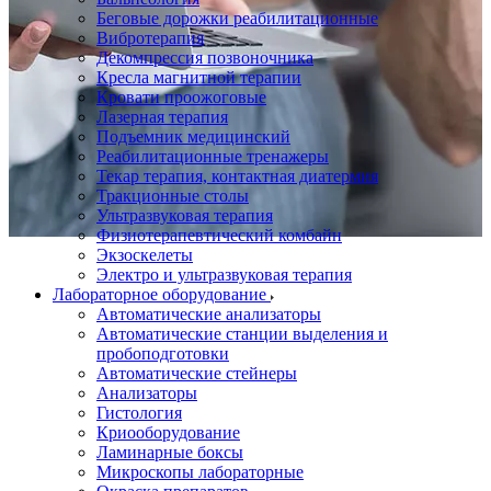
Беговые дорожки реабилитационные
Вибротерапия
Декомпрессия позвоночника
Кресла магнитной терапии
Кровати проожоговые
Лазерная терапия
Подъемник медицинский
Реабилитационные тренажеры
Текар терапия, контактная диатермия
Тракционные столы
Ультразвуковая терапия
Физиотерапевтический комбайн
Экзоскелеты
Электро и ультразвуковая терапия
Лабораторное оборудование
Автоматические анализаторы
Автоматические станции выделения и
пробоподготовки
Автоматические стейнеры
Анализаторы
Гистология
Криооборудование
Ламинарные боксы
Микроскопы лабораторные