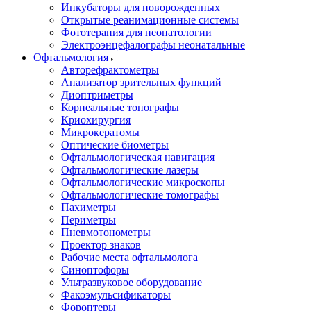
Инкубаторы для новорожденных
Открытые реанимационные системы
Фототерапия для неонатологии
Электроэнцефалографы неонатальные
Офтальмология
Авторефрактометры
Анализатор зрительных функций
Диоптриметры
Корнеальные топографы
Криохирургия
Микрокератомы
Оптические биометры
Офтальмологическая навигация
Офтальмологические лазеры
Офтальмологические микроскопы
Офтальмологические томографы
Пахиметры
Периметры
Пневмотонометры
Проектор знаков
Рабочие места офтальмолога
Синоптофоры
Ультразвуковое оборудование
Факоэмульсификаторы
Фороптеры