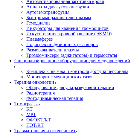
Автоматизированная заготовка крови
Аппараты для аутотрансфузии
Аутогемотрансфузия
Быстрозамораживатели плазмы
Гемодиализ
Инкубаторы для хранения тромбоцитов
Искусственное кровообращение (ЭКМО)
Плазмаферез
Подогрев инфузионных растворов
Размораживатели плазмы
Тромбомиксеры (аджитаторы) и термостаты
Специализированное оборудование для медучреждений
Комплексы вызова и контроля доступа персонала
Мониторинг медицинских газов
Терапия онкологии
Оборудование для ультразвуковой терапии
Радиотерапия
Фотодинамическая терапия
Томографы
КТ
МРТ
ОФЭКТ/КТ
ПЭТ/КТ
Травматология и остеосинтез