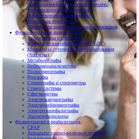
Гистерорезектоскопический комплекс
Гистероскопический комплекс
Лапароскопический комплекс
Мойки для эндоскопов
Шкафы для хранения и сушки эндоскопов
Функциональная диагностика
Анализаторы состава тела
Биологическая обратная связь (БОС)
Комплексы суточного мониторирования
(Холтеры)
Метаболографы
Нейромиоанализаторы
Полисомнографы
Реографы
Спирографы и спирометры
Стресс-системы
Сфигмометры
Электрокардиографы
Электронейромиографы
Электроэнцефалографы
Эхоэнцефалоскопы
Физиотерапия и реабилитация
CPAP
Аппараты ударно-волновой терапии
Бальнеология