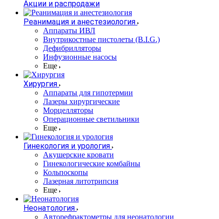
Акции и распродажи
Реанимация и анестезиология
Аппараты ИВЛ
Внутрикостные пистолеты (B.I.G.)
Дефибрилляторы
Инфузионные насосы
Еще
Хирургия
Аппараты для гипотермии
Лазеры хирургические
Морцелляторы
Операционные светильники
Еще
Гинекология и урология
Акушерские кровати
Гинекологические комбайны
Кольпоскопы
Лазерная литотрипсия
Еще
Неонатология
Авторефрактометры для неонатологии