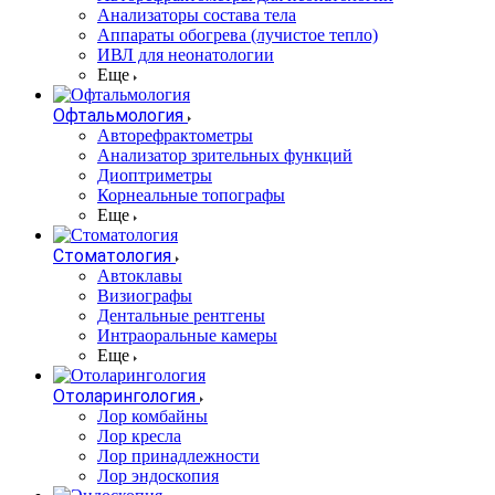
Анализаторы состава тела
Аппараты обогрева (лучистое тепло)
ИВЛ для неонатологии
Еще
Офтальмология
Авторефрактометры
Анализатор зрительных функций
Диоптриметры
Корнеальные топографы
Еще
Стоматология
Автоклавы
Визиографы
Дентальные рентгены
Интраоральные камеры
Еще
Отоларингология
Лор комбайны
Лор кресла
Лор принадлежности
Лор эндоскопия