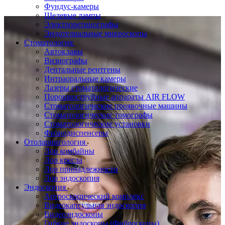
Фундус-камеры
Щелевые лампы
Электроретинографы
Эндотелиальные микроскопы
Стоматология
Автоклавы
Визиографы
Дентальные рентгены
Интраоральные камеры
Лазеры стоматологические
Порошкоструйные аппараты AIR FLOW
Стоматологические проявочные машины
Стоматологические томографы
Стоматологические установки
Физиодиспенсеры
Отоларингология
Лор комбайны
Лор кресла
Лор принадлежности
Лор эндоскопия
Эндоскопия
Артроскопический комплекс
Видеокапсульная эндоскопия
Видеоэндоскопы
Гибкие эндоскопы (Фиброcкопы)