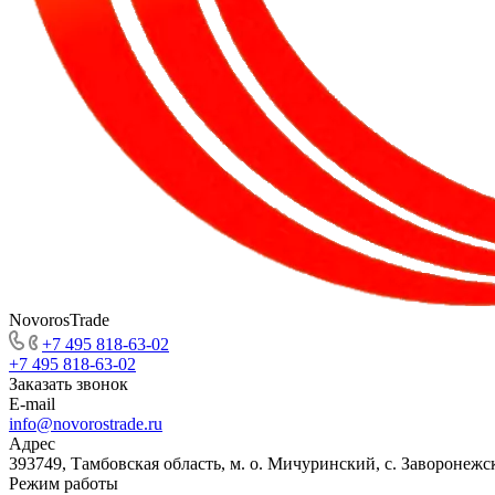
NovorosTrade
+7 495 818-63-02
+7 495 818-63-02
Заказать звонок
E-mail
info@novorostrade.ru
Адрес
393749, Тамбовская область, м. о. Мичуринский, с. Заворонежск
Режим работы