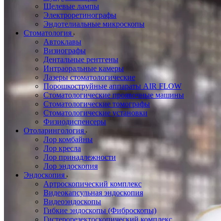
Щелевые лампы
Электроретинографы
Эндотелиальные микроскопы
Стоматология
Автоклавы
Визиографы
Дентальные рентгены
Интраоральные камеры
Лазеры стоматологические
Порошкоструйные аппараты AIR FLOW
Стоматологические проявочные машины
Стоматологические томографы
Стоматологические установки
Физиодиспенсеры
Отоларингология
Лор комбайны
Лор кресла
Лор принадлежности
Лор эндоскопия
Эндоскопия
Артроскопический комплекс
Видеокапсульная эндоскопия
Видеоэндоскопы
Гибкие эндоскопы (Фиброcкопы)
Гистерорезектоскопический комплекс