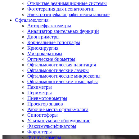
Открытые реанимационные системы
Фототерапия для неонатологии
Электроэнцефалографы неонатальные
Офтальмология
Авторефрактометры
Анализатор зрительных функций
Диоптриметры
Корнеальные топографы
Криохирургия
Микрокератомы
Оптические биометры
Офтальмологическая навигация
Офтальмологические лазеры
Офтальмологические микроскопы
Офтальмологические томографы
Пахиметры
Периметры
Пневмотонометры
Проектор знаков
Рабочие места офтальмолога
Синоптофоры
Ультразвуковое оборудование
Факоэмульсификаторы
Фороптеры
Фундус-камеры