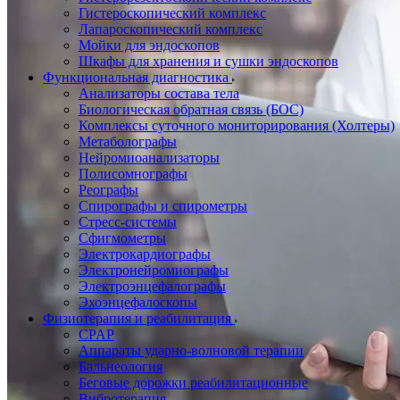
Гистероскопический комплекс
Лапароскопический комплекс
Мойки для эндоскопов
Шкафы для хранения и сушки эндоскопов
Функциональная диагностика
Анализаторы состава тела
Биологическая обратная связь (БОС)
Комплексы суточного мониторирования (Холтеры)
Метаболографы
Нейромиоанализаторы
Полисомнографы
Реографы
Спирографы и спирометры
Стресс-системы
Сфигмометры
Электрокардиографы
Электронейромиографы
Электроэнцефалографы
Эхоэнцефалоскопы
Физиотерапия и реабилитация
CPAP
Аппараты ударно-волновой терапии
Бальнеология
Беговые дорожки реабилитационные
Вибротерапия