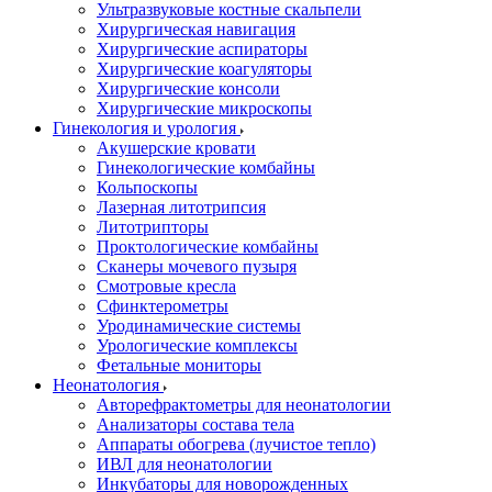
Ультразвуковые костные скальпели
Хирургическая навигация
Хирургические аспираторы
Хирургические коагуляторы
Хирургические консоли
Хирургические микроскопы
Гинекология и урология
Акушерские кровати
Гинекологические комбайны
Кольпоскопы
Лазерная литотрипсия
Литотрипторы
Проктологические комбайны
Сканеры мочевого пузыря
Смотровые кресла
Сфинктерометры
Уродинамические системы
Урологические комплексы
Фетальные мониторы
Неонатология
Авторефрактометры для неонатологии
Анализаторы состава тела
Аппараты обогрева (лучистое тепло)
ИВЛ для неонатологии
Инкубаторы для новорожденных