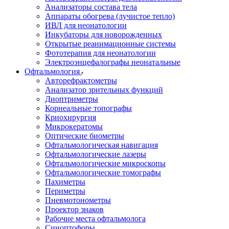
Анализаторы состава тела
Аппараты обогрева (лучистое тепло)
ИВЛ для неонатологии
Инкубаторы для новорожденных
Открытые реанимационные системы
Фототерапия для неонатологии
Электроэнцефалографы неонатальные
Офтальмология
Авторефрактометры
Анализатор зрительных функций
Диоптриметры
Корнеальные топографы
Криохирургия
Микрокератомы
Оптические биометры
Офтальмологическая навигация
Офтальмологические лазеры
Офтальмологические микроскопы
Офтальмологические томографы
Пахиметры
Периметры
Пневмотонометры
Проектор знаков
Рабочие места офтальмолога
Синоптофоры