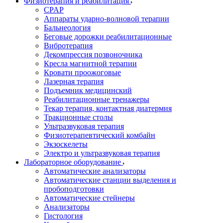
Физиотерапия и реабилитация
CPAP
Аппараты ударно-волновой терапии
Бальнеология
Беговые дорожки реабилитационные
Вибротерапия
Декомпрессия позвоночника
Кресла магнитной терапии
Кровати проожоговые
Лазерная терапия
Подъемник медицинский
Реабилитационные тренажеры
Текар терапия, контактная диатермия
Тракционные столы
Ультразвуковая терапия
Физиотерапевтический комбайн
Экзоскелеты
Электро и ультразвуковая терапия
Лабораторное оборудование
Автоматические анализаторы
Автоматические станции выделения и
пробоподготовки
Автоматические стейнеры
Анализаторы
Гистология