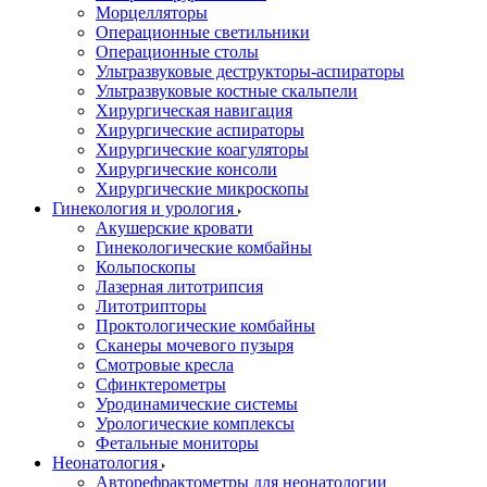
Морцелляторы
Операционные светильники
Операционные столы
Ультразвуковые деструкторы-аспираторы
Ультразвуковые костные скальпели
Хирургическая навигация
Хирургические аспираторы
Хирургические коагуляторы
Хирургические консоли
Хирургические микроскопы
Гинекология и урология
Акушерские кровати
Гинекологические комбайны
Кольпоскопы
Лазерная литотрипсия
Литотрипторы
Проктологические комбайны
Сканеры мочевого пузыря
Смотровые кресла
Сфинктерометры
Уродинамические системы
Урологические комплексы
Фетальные мониторы
Неонатология
Авторефрактометры для неонатологии