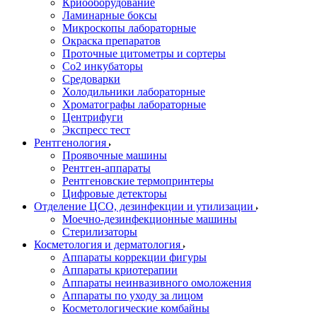
Криооборудование
Ламинарные боксы
Микроскопы лабораторные
Окраска препаратов
Проточные цитометры и сортеры
Со2 инкубаторы
Средоварки
Холодильники лабораторные
Хроматографы лабораторные
Центрифуги
Экспресс тест
Рентгенология
Проявочные машины
Рентген-аппараты
Рентгеновские термопринтеры
Цифровые детекторы
Отделение ЦСО, дезинфекции и утилизации
Моечно-дезинфекционные машины
Стерилизаторы
Косметология и дерматология
Аппараты коррекции фигуры
Аппараты криотерапии
Аппараты неинвазивного омоложения
Аппараты по уходу за лицом
Косметологические комбайны