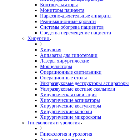
Контрпульсаторы
Мониторы пациента
Наркозно-дыхательные аппараты
Реанимационные кровати
Системы обогрева пациентов
Средства перемещение пациента
Хирургия
Хирургия
Аппараты для гипотермии
Лазеры хирургические
Морцелляторы
Операционные светильники
Операционные столы
Ультразвуковые деструкторы-аспираторы
Ультразвуковые костные скальпели
Хирургическая навигация
Хирургические аспираторы
Хирургические коагуляторы
Хирургические консоли
Хирургические микроскопы
Гинекология и урология
Гинекология и урология
Акушерские кровати