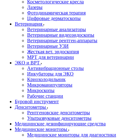
Косметологические кресла
Лазеры
Фотодинамическая терапия
Цифровые дерматоскопы
Ветеринария
Ветеринарные анализаторы
Ветеринарные видеоэндоскопы
Ветеринарные рентген-аппараты
Ветеринарные УЗИ
Жесткая вет. эндоскопия
МРТ для ветеринарии
ЭКО и ВРТ
Антивибрационные столы
Инкубаторы для ЭКО
Криохолодильник
Микроманипуляторы
Микроскопы
Рабочие станции
Буровой инструмент
Денситометры
Рентгеновские денситометры
Ультразвуковые денситометры
Медицинские дезинфицирующие средства
Медицинские мониторы
Медицинские мониторы для диагностики