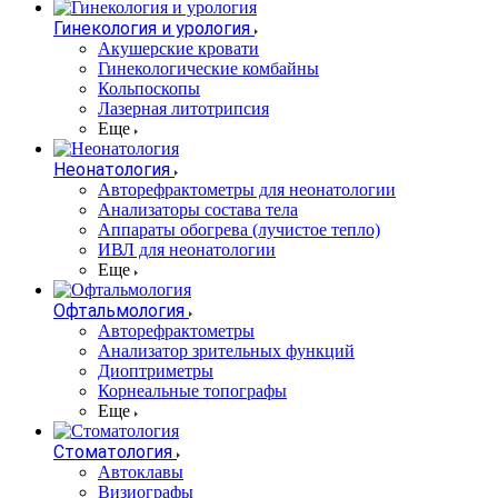
Гинекология и урология
Акушерские кровати
Гинекологические комбайны
Кольпоскопы
Лазерная литотрипсия
Еще
Неонатология
Авторефрактометры для неонатологии
Анализаторы состава тела
Аппараты обогрева (лучистое тепло)
ИВЛ для неонатологии
Еще
Офтальмология
Авторефрактометры
Анализатор зрительных функций
Диоптриметры
Корнеальные топографы
Еще
Стоматология
Автоклавы
Визиографы