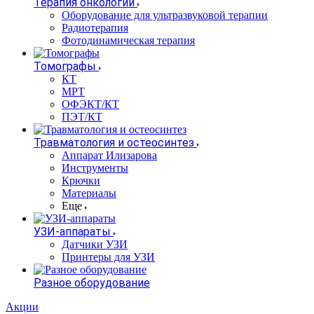
Терапия онкологии
Оборудование для ультразвуковой терапии
Радиотерапия
Фотодинамическая терапия
Томографы
КТ
МРТ
ОФЭКТ/КТ
ПЭТ/КТ
Травматология и остеосинтез
Аппарат Илизарова
Инструменты
Крючки
Материалы
Еще
УЗИ-аппараты
Датчики УЗИ
Принтеры для УЗИ
Разное оборудование
Акции