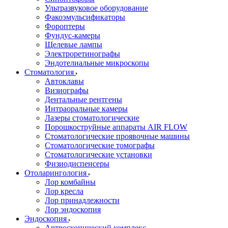
Ультразвуковое оборудование
Факоэмульсификаторы
Фороптеры
Фундус-камеры
Щелевые лампы
Электроретинографы
Эндотелиальные микроскопы
Стоматология
Автоклавы
Визиографы
Дентальные рентгены
Интраоральные камеры
Лазеры стоматологические
Порошкоструйные аппараты AIR FLOW
Стоматологические проявочные машины
Стоматологические томографы
Стоматологические установки
Физиодиспенсеры
Отоларингология
Лор комбайны
Лор кресла
Лор принадлежности
Лор эндоскопия
Эндоскопия
Артроскопический комплекс