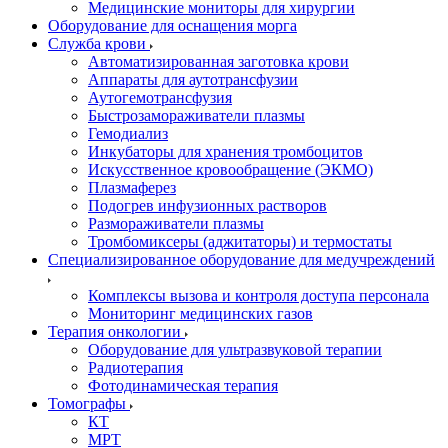
Медицинские мониторы для хирургии
Оборудование для оснащения морга
Служба крови
Автоматизированная заготовка крови
Аппараты для аутотрансфузии
Аутогемотрансфузия
Быстрозамораживатели плазмы
Гемодиализ
Инкубаторы для хранения тромбоцитов
Искусственное кровообращение (ЭКМО)
Плазмаферез
Подогрев инфузионных растворов
Размораживатели плазмы
Тромбомиксеры (аджитаторы) и термостаты
Специализированное оборудование для медучреждений
Комплексы вызова и контроля доступа персонала
Мониторинг медицинских газов
Терапия онкологии
Оборудование для ультразвуковой терапии
Радиотерапия
Фотодинамическая терапия
Томографы
КТ
МРТ