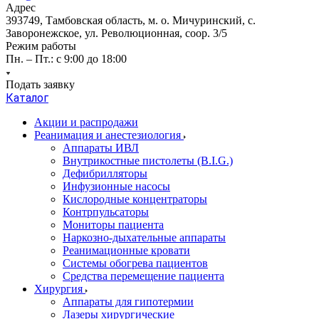
Адрес
393749, Тамбовская область, м. о. Мичуринский, с.
Заворонежское, ул. Революционная, соор. 3/5
Режим работы
Пн. – Пт.: с 9:00 до 18:00
Подать заявку
Каталог
Акции и распродажи
Реанимация и анестезиология
Аппараты ИВЛ
Внутрикостные пистолеты (B.I.G.)
Дефибрилляторы
Инфузионные насосы
Кислородные концентраторы
Контрпульсаторы
Мониторы пациента
Наркозно-дыхательные аппараты
Реанимационные кровати
Системы обогрева пациентов
Средства перемещение пациента
Хирургия
Аппараты для гипотермии
Лазеры хирургические