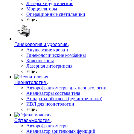
Лазеры хирургические
Морцелляторы
Операционные светильники
Еще
Гинекология и урология
Акушерские кровати
Гинекологические комбайны
Кольпоскопы
Лазерная литотрипсия
Еще
Неонатология
Авторефрактометры для неонатологии
Анализаторы состава тела
Аппараты обогрева (лучистое тепло)
ИВЛ для неонатологии
Еще
Офтальмология
Авторефрактометры
Анализатор зрительных функций