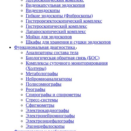
Видеокапсульная эндоскопия
Видеоэндоскопы
Гибкие эндоскопы (Фиброcкопы)
Гистерорезектоскопический комплекс
Гистероскопический комплекс
Лапароскопический комплекс
Мойки для эндоскопов
Шкафы для хранения и сушки эндоскопов
Функциональная диагностика
Анализаторы состава тела
Биологическая обратная связь (БОС)
Комплексы суточного мониторирования
(Холтеры)
Метаболографы
Нейромиоанализаторы
Полисомнографы
Реографы
Спирографы и спирометры
Стресс-системы
Сфигмометры
Электрокардиографы
Электронейромиографы
Электроэнцефалографы
Эхоэнцефалоскопы