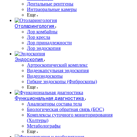
Дентальные рентгены
Интраоральные камеры
Еще
Отоларингология
Лор комбайны
Лор кресла
Лор принадлежности
Лор эндоскопия
Эндоскопия
Артроскопический комплекс
Видеокапсульная эндоскопия
Видеоэндоскопы
Гибкие эндоскопы (Фиброcкопы)
Еще
Функциональная диагностика
Анализаторы состава тела
Биологическая обратная связь (БОС)
Комплексы суточного мониторирования
(Холтеры)
Метаболографы
Еще