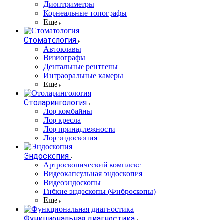
Диоптриметры
Корнеальные топографы
Еще
Стоматология
Автоклавы
Визиографы
Дентальные рентгены
Интраоральные камеры
Еще
Отоларингология
Лор комбайны
Лор кресла
Лор принадлежности
Лор эндоскопия
Эндоскопия
Артроскопический комплекс
Видеокапсульная эндоскопия
Видеоэндоскопы
Гибкие эндоскопы (Фиброcкопы)
Еще
Функциональная диагностика