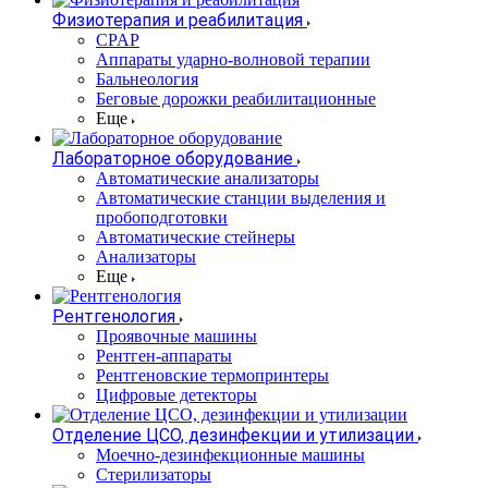
Физиотерапия и реабилитация
CPAP
Аппараты ударно-волновой терапии
Бальнеология
Беговые дорожки реабилитационные
Еще
Лабораторное оборудование
Автоматические анализаторы
Автоматические станции выделения и
пробоподготовки
Автоматические стейнеры
Анализаторы
Еще
Рентгенология
Проявочные машины
Рентген-аппараты
Рентгеновские термопринтеры
Цифровые детекторы
Отделение ЦСО, дезинфекции и утилизации
Моечно-дезинфекционные машины
Стерилизаторы