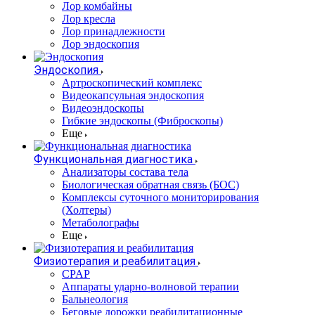
Лор комбайны
Лор кресла
Лор принадлежности
Лор эндоскопия
Эндоскопия
Артроскопический комплекс
Видеокапсульная эндоскопия
Видеоэндоскопы
Гибкие эндоскопы (Фиброcкопы)
Еще
Функциональная диагностика
Анализаторы состава тела
Биологическая обратная связь (БОС)
Комплексы суточного мониторирования
(Холтеры)
Метаболографы
Еще
Физиотерапия и реабилитация
CPAP
Аппараты ударно-волновой терапии
Бальнеология
Беговые дорожки реабилитационные