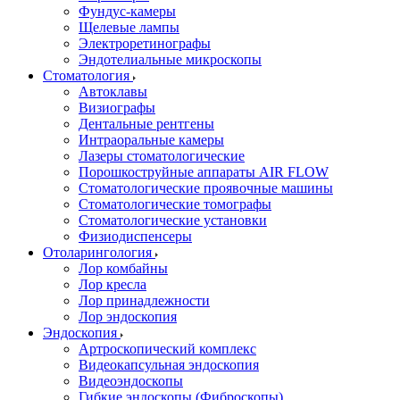
Фундус-камеры
Щелевые лампы
Электроретинографы
Эндотелиальные микроскопы
Стоматология
Автоклавы
Визиографы
Дентальные рентгены
Интраоральные камеры
Лазеры стоматологические
Порошкоструйные аппараты AIR FLOW
Стоматологические проявочные машины
Стоматологические томографы
Стоматологические установки
Физиодиспенсеры
Отоларингология
Лор комбайны
Лор кресла
Лор принадлежности
Лор эндоскопия
Эндоскопия
Артроскопический комплекс
Видеокапсульная эндоскопия
Видеоэндоскопы
Гибкие эндоскопы (Фиброcкопы)