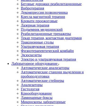
Беговые дорожки реабилитационные
Вибротерапия
Декомпрессия позвоночника
Кресла магнитной терапии
Кровати проожоговые
Лазерная терапия
Подъемник медицинский
Реабилитационные тренажеры
Текар терапия, контактная диатермия
Тракционные столы
Ультразвуковая терапия
Физиотерапевтический комбайн
Экзоскелеты
Электро и ультразвуковая терапия
Лабораторное оборудование
Автоматические анализаторы
Автоматические станции выделения и
пробоподготовки
Автоматические стейнеры
Анализаторы
Гистология
Криооборудование
Ламинарные боксы
Микроскопы лабораторные