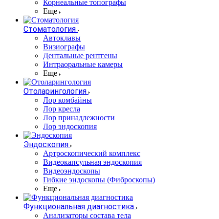
Корнеальные топографы
Еще
Стоматология
Автоклавы
Визиографы
Дентальные рентгены
Интраоральные камеры
Еще
Отоларингология
Лор комбайны
Лор кресла
Лор принадлежности
Лор эндоскопия
Эндоскопия
Артроскопический комплекс
Видеокапсульная эндоскопия
Видеоэндоскопы
Гибкие эндоскопы (Фиброcкопы)
Еще
Функциональная диагностика
Анализаторы состава тела