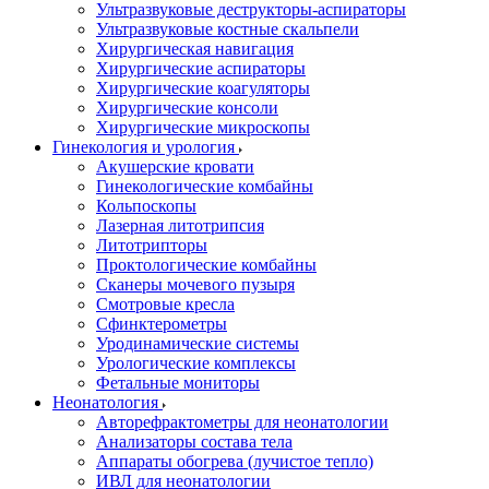
Ультразвуковые деструкторы-аспираторы
Ультразвуковые костные скальпели
Хирургическая навигация
Хирургические аспираторы
Хирургические коагуляторы
Хирургические консоли
Хирургические микроскопы
Гинекология и урология
Акушерские кровати
Гинекологические комбайны
Кольпоскопы
Лазерная литотрипсия
Литотрипторы
Проктологические комбайны
Сканеры мочевого пузыря
Смотровые кресла
Сфинктерометры
Уродинамические системы
Урологические комплексы
Фетальные мониторы
Неонатология
Авторефрактометры для неонатологии
Анализаторы состава тела
Аппараты обогрева (лучистое тепло)
ИВЛ для неонатологии