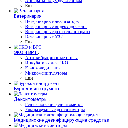
Аппараты по уходу за лицом
Еще
Ветеринария
Ветеринарные анализаторы
Ветеринарные видеоэндоскопы
Ветеринарные рентген-аппараты
Ветеринарные УЗИ
Еще
ЭКО и ВРТ
Антивибрационные столы
Инкубаторы для ЭКО
Криохолодильник
Микроманипуляторы
Еще
Буровой инструмент
Денситометры
Рентгеновские денситометры
Ультразвуковые денситометры
Медицинские дезинфицирующие средства