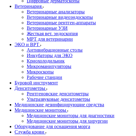
Цифровые дерматоскопы
Ветеринария
Ветеринарные анализаторы
Ветеринарные видеоэндоскопы
Ветеринарные рентген-аппараты
Ветеринарные УЗИ
Жесткая вет. эндоскопия
МРТ для ветеринарии
ЭКО и ВРТ
Антивибрационные столы
Инкубаторы для ЭКО
Криохолодильник
Микроманипуляторы
Микроскопы
Рабочие станции
Буровой инструмент
Денситометры
Рентгеновские денситометры
Ультразвуковые денситометры
Медицинские дезинфицирующие средства
Медицинские мониторы
Медицинские мониторы для диагностики
Медицинские мониторы для хирургии
Оборудование для оснащения морга
Служба крови