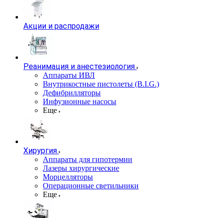
Акции и распродажи
Реанимация и анестезиология
Аппараты ИВЛ
Внутрикостные пистолеты (B.I.G.)
Дефибрилляторы
Инфузионные насосы
Еще
Хирургия
Аппараты для гипотермии
Лазеры хирургические
Морцелляторы
Операционные светильники
Еще