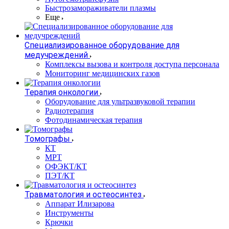
Быстрозамораживатели плазмы
Еще
Специализированное оборудование для
медучреждений
Комплексы вызова и контроля доступа персонала
Мониторинг медицинских газов
Терапия онкологии
Оборудование для ультразвуковой терапии
Радиотерапия
Фотодинамическая терапия
Томографы
КТ
МРТ
ОФЭКТ/КТ
ПЭТ/КТ
Травматология и остеосинтез
Аппарат Илизарова
Инструменты
Крючки