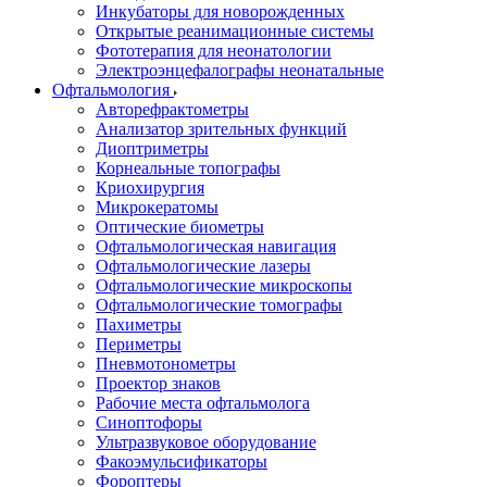
Инкубаторы для новорожденных
Открытые реанимационные системы
Фототерапия для неонатологии
Электроэнцефалографы неонатальные
Офтальмология
Авторефрактометры
Анализатор зрительных функций
Диоптриметры
Корнеальные топографы
Криохирургия
Микрокератомы
Оптические биометры
Офтальмологическая навигация
Офтальмологические лазеры
Офтальмологические микроскопы
Офтальмологические томографы
Пахиметры
Периметры
Пневмотонометры
Проектор знаков
Рабочие места офтальмолога
Синоптофоры
Ультразвуковое оборудование
Факоэмульсификаторы
Фороптеры