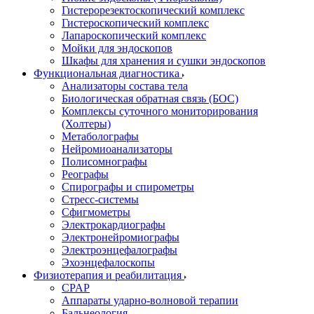
Гистерорезектоскопический комплекс
Гистероскопический комплекс
Лапароскопический комплекс
Мойки для эндоскопов
Шкафы для хранения и сушки эндоскопов
Функциональная диагностика
Анализаторы состава тела
Биологическая обратная связь (БОС)
Комплексы суточного мониторирования
(Холтеры)
Метаболографы
Нейромиоанализаторы
Полисомнографы
Реографы
Спирографы и спирометры
Стресс-системы
Сфигмометры
Электрокардиографы
Электронейромиографы
Электроэнцефалографы
Эхоэнцефалоскопы
Физиотерапия и реабилитация
CPAP
Аппараты ударно-волновой терапии
Бальнеология