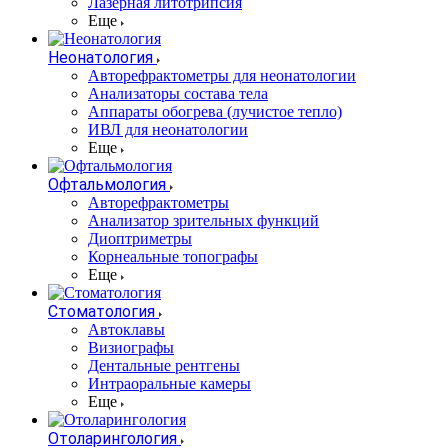
Лазерная литотрипсия
Еще
Неонатология
Авторефрактометры для неонатологии
Анализаторы состава тела
Аппараты обогрева (лучистое тепло)
ИВЛ для неонатологии
Еще
Офтальмология
Авторефрактометры
Анализатор зрительных функций
Диоптриметры
Корнеальные топографы
Еще
Стоматология
Автоклавы
Визиографы
Дентальные рентгены
Интраоральные камеры
Еще
Отоларингология