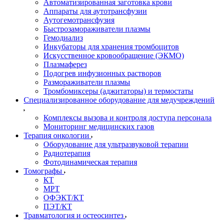
Автоматизированная заготовка крови
Аппараты для аутотрансфузии
Аутогемотрансфузия
Быстрозамораживатели плазмы
Гемодиализ
Инкубаторы для хранения тромбоцитов
Искусственное кровообращение (ЭКМО)
Плазмаферез
Подогрев инфузионных растворов
Размораживатели плазмы
Тромбомиксеры (аджитаторы) и термостаты
Специализированное оборудование для медучреждений
Комплексы вызова и контроля доступа персонала
Мониторинг медицинских газов
Терапия онкологии
Оборудование для ультразвуковой терапии
Радиотерапия
Фотодинамическая терапия
Томографы
КТ
МРТ
ОФЭКТ/КТ
ПЭТ/КТ
Травматология и остеосинтез