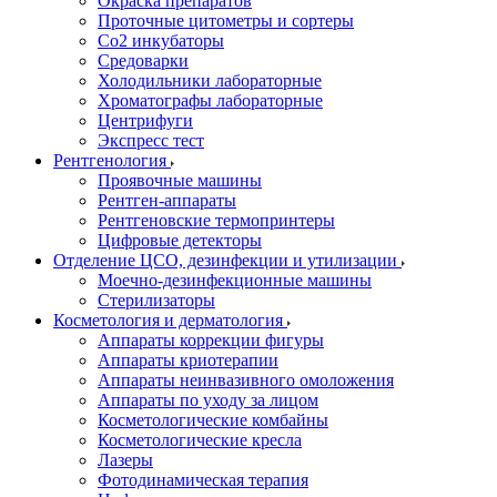
Окраска препаратов
Проточные цитометры и сортеры
Со2 инкубаторы
Средоварки
Холодильники лабораторные
Хроматографы лабораторные
Центрифуги
Экспресс тест
Рентгенология
Проявочные машины
Рентген-аппараты
Рентгеновские термопринтеры
Цифровые детекторы
Отделение ЦСО, дезинфекции и утилизации
Моечно-дезинфекционные машины
Стерилизаторы
Косметология и дерматология
Аппараты коррекции фигуры
Аппараты криотерапии
Аппараты неинвазивного омоложения
Аппараты по уходу за лицом
Косметологические комбайны
Косметологические кресла
Лазеры
Фотодинамическая терапия