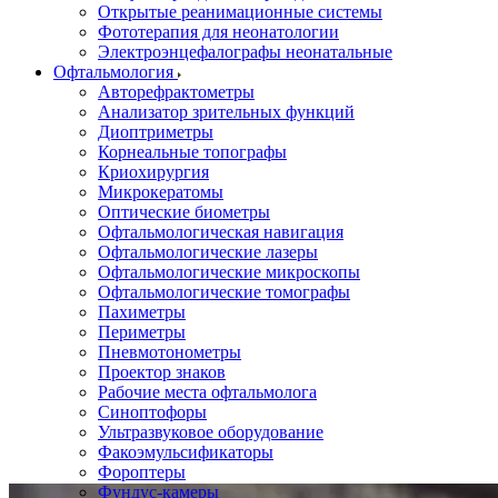
Открытые реанимационные системы
Фототерапия для неонатологии
Электроэнцефалографы неонатальные
Офтальмология
Авторефрактометры
Анализатор зрительных функций
Диоптриметры
Корнеальные топографы
Криохирургия
Микрокератомы
Оптические биометры
Офтальмологическая навигация
Офтальмологические лазеры
Офтальмологические микроскопы
Офтальмологические томографы
Пахиметры
Периметры
Пневмотонометры
Проектор знаков
Рабочие места офтальмолога
Синоптофоры
Ультразвуковое оборудование
Факоэмульсификаторы
Фороптеры
Фундус-камеры