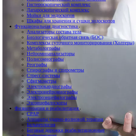
Гистероскопический комплекс
Лапароскопический комплекс
Мойки для эндоскопов
Шкафы для хранения и сушки эндоскопов
Функциональная диагностика
Анализаторы состава тела
Биологическая обратная связь (БОС)
Комплексы суточного мониторирования (Холтеры)
Метаболографы
Нейромиоанализаторы
Полисомнографы
Реографы
Спирографы и спирометры
Стресс-системы
Сфигмометры
Электрокардиографы
Электронейромиографы
Электроэнцефалографы
Эхоэнцефалоскопы
Физиотерапия и реабилитация
CPAP
Аппараты ударно-волновой терапии
Бальнеология
Беговые дорожки реабилитационные
Вибротерапия