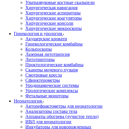
Ультразвуковые костные скальпели
Хирургическая навигация
Хирургические аспираторы
Хирургические коагуляторы
Хирургические консоли
Хирургические микроскопы
Гинекология и урология
Акушерские кровати
Гинекологические комбайны
Кольпоскопы
Лазерная литотрипсия
Литотрипторы
Проктологические комбайны
Сканеры мочевого пузыря
Смотровые кресла
Сфинктерометры
Уродинамические системы
Урологические комплексы
Фетальные мониторы
Неонатология
Авторефрактометры для неонатологии
Анализаторы состава тела
Аппараты обогрева (лучистое тепло)
ИВЛ для неонатологии
Инкубаторы для новорожденных