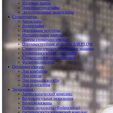
Щелевые лампы
Электроретинографы
Эндотелиальные микроскопы
Стоматология
Автоклавы
Визиографы
Дентальные рентгены
Интраоральные камеры
Лазеры стоматологические
Порошкоструйные аппараты AIR FLOW
Стоматологические проявочные машины
Стоматологические томографы
Стоматологические установки
Физиодиспенсеры
Отоларингология
Лор комбайны
Лор кресла
Лор принадлежности
Лор эндоскопия
Эндоскопия
Артроскопический комплекс
Видеокапсульная эндоскопия
Видеоэндоскопы
Гибкие эндоскопы (Фиброcкопы)
Гистерорезектоскопический комплекс