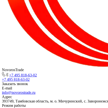
NovorosTrade
+7 495 818-63-02
+7 495 818-63-02
Заказать звонок
E-mail
info@novorostrade.ru
Адрес
393749, Тамбовская область, м. о. Мичуринский, с. Заворонежск
Режим работы