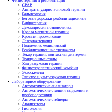
Физиотерапия и реабилитация
CPAP
Аппараты ударно-волновой терапии
Бальнеология
Беговые дорожки реабилитационные
Вибротерапия
Декомпрессия позвоночника
Кресла магнитной терапии
Кровати проожоговые
Лазерная терапия
Подъемник медицинский
Реабилитационные тренажеры
Текар терапия, контактная диатермия
Тракционные столы
Ультразвуковая терапия
Физиотерапевтический комбайн
Экзоскелеты
Электро и ультразвуковая терапия
Лабораторное оборудование
Автоматические анализаторы
Автоматические станции выделения и
пробоподготовки
Автоматические стейнеры
Анализаторы
Гистология