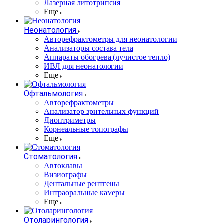
Лазерная литотрипсия
Еще
Неонатология
Авторефрактометры для неонатологии
Анализаторы состава тела
Аппараты обогрева (лучистое тепло)
ИВЛ для неонатологии
Еще
Офтальмология
Авторефрактометры
Анализатор зрительных функций
Диоптриметры
Корнеальные топографы
Еще
Стоматология
Автоклавы
Визиографы
Дентальные рентгены
Интраоральные камеры
Еще
Отоларингология