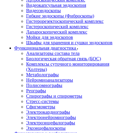
Видеокапсульная эндоскопия
Видеоэндоскопы
Гибкие эндоскопы (Фиброcкопы)
Гистерорезектоскопический комплекс
Гистероскопический комплекс
Лапароскопический комплекс
Мойки для эндоскопов
Шкафы для хранения и сушки эндоскопов
Функциональная диагностика
Анализаторы состава тела
Биологическая обратная связь (БОС)
Комплексы суточного мониторирования
(Холтеры)
Метаболографы
Нейромиоанализаторы
Полисомнографы
Реографы
Спирографы и спирометры
Стресс-системы
Сфигмометры
Электрокардиографы
Электронейромиографы
Электроэнцефалографы
Эхоэнцефалоскопы