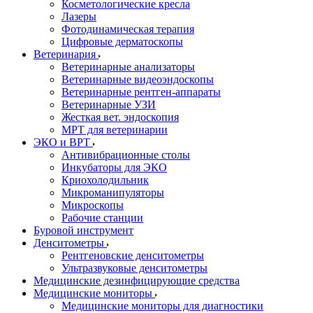
Косметологические кресла
Лазеры
Фотодинамическая терапия
Цифровые дерматоскопы
Ветеринария
Ветеринарные анализаторы
Ветеринарные видеоэндоскопы
Ветеринарные рентген-аппараты
Ветеринарные УЗИ
Жесткая вет. эндоскопия
МРТ для ветеринарии
ЭКО и ВРТ
Антивибрационные столы
Инкубаторы для ЭКО
Криохолодильник
Микроманипуляторы
Микроскопы
Рабочие станции
Буровой инструмент
Денситометры
Рентгеновские денситометры
Ультразвуковые денситометры
Медицинские дезинфицирующие средства
Медицинские мониторы
Медицинские мониторы для диагностики