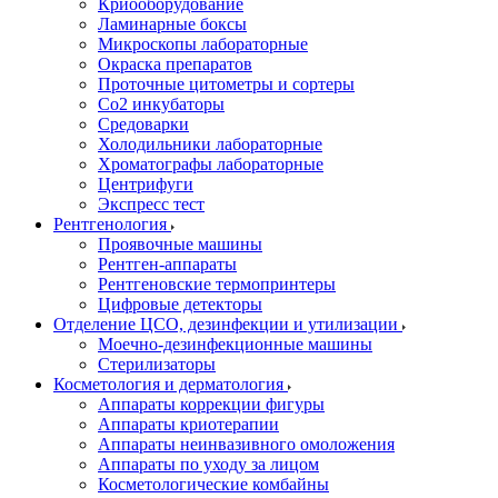
Криооборудование
Ламинарные боксы
Микроскопы лабораторные
Окраска препаратов
Проточные цитометры и сортеры
Со2 инкубаторы
Средоварки
Холодильники лабораторные
Хроматографы лабораторные
Центрифуги
Экспресс тест
Рентгенология
Проявочные машины
Рентген-аппараты
Рентгеновские термопринтеры
Цифровые детекторы
Отделение ЦСО, дезинфекции и утилизации
Моечно-дезинфекционные машины
Стерилизаторы
Косметология и дерматология
Аппараты коррекции фигуры
Аппараты криотерапии
Аппараты неинвазивного омоложения
Аппараты по уходу за лицом
Косметологические комбайны