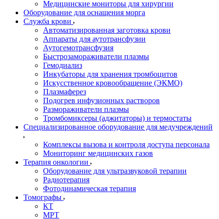
Медицинские мониторы для хирургии
Оборудование для оснащения морга
Служба крови
Автоматизированная заготовка крови
Аппараты для аутотрансфузии
Аутогемотрансфузия
Быстрозамораживатели плазмы
Гемодиализ
Инкубаторы для хранения тромбоцитов
Искусственное кровообращение (ЭКМО)
Плазмаферез
Подогрев инфузионных растворов
Размораживатели плазмы
Тромбомиксеры (аджитаторы) и термостаты
Специализированное оборудование для медучреждений
Комплексы вызова и контроля доступа персонала
Мониторинг медицинских газов
Терапия онкологии
Оборудование для ультразвуковой терапии
Радиотерапия
Фотодинамическая терапия
Томографы
КТ
МРТ