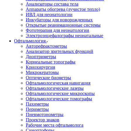
Анализаторы состава тела
Аппараты обогрева (лучистое тепло)
ИВЛ для неонатологии
Инкубаторы для новорожденных
Открытые реанимационные системы
Фототерапия для неонатологии
Электроэнцефалографы неонатальные
Офтальмология
Авторефрактометры
Анализатор зрительных функций
Диоптриметры
Корнеальные топографы
Криохирургия
Микрокератомы
Оптические биометры
Офтальмологическая навигация
Офтальмологические лазеры
Офтальмологические микроскопы
Офтальмологические томографы
Пахиметры
Периметры
Пневмотонометры
Проектор знаков
Рабочие места офтальмолога
Синоптофоры