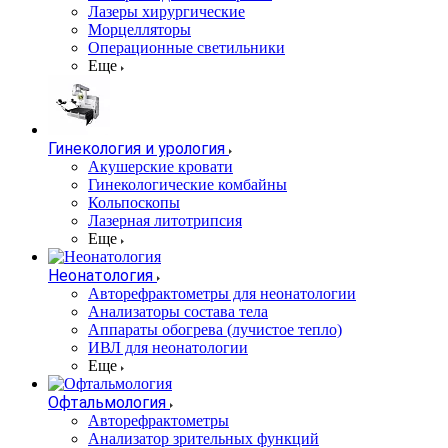
Лазеры хирургические
Морцелляторы
Операционные светильники
Еще
Гинекология и урология
Акушерские кровати
Гинекологические комбайны
Кольпоскопы
Лазерная литотрипсия
Еще
Неонатология
Авторефрактометры для неонатологии
Анализаторы состава тела
Аппараты обогрева (лучистое тепло)
ИВЛ для неонатологии
Еще
Офтальмология
Авторефрактометры
Анализатор зрительных функций