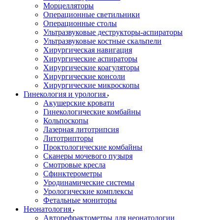
Морцелляторы
Операционные светильники
Операционные столы
Ультразвуковые деструкторы-аспираторы
Ультразвуковые костные скальпели
Хирургическая навигация
Хирургические аспираторы
Хирургические коагуляторы
Хирургические консоли
Хирургические микроскопы
Гинекология и урология
Акушерские кровати
Гинекологические комбайны
Кольпоскопы
Лазерная литотрипсия
Литотрипторы
Проктологические комбайны
Сканеры мочевого пузыря
Смотровые кресла
Сфинктерометры
Уродинамические системы
Урологические комплексы
Фетальные мониторы
Неонатология
Авторефрактометры для неонатологии