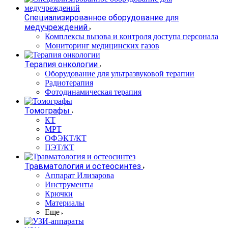
Специализированное оборудование для
медучреждений
Комплексы вызова и контроля доступа персонала
Мониторинг медицинских газов
Терапия онкологии
Оборудование для ультразвуковой терапии
Радиотерапия
Фотодинамическая терапия
Томографы
КТ
МРТ
ОФЭКТ/КТ
ПЭТ/КТ
Травматология и остеосинтез
Аппарат Илизарова
Инструменты
Крючки
Материалы
Еще