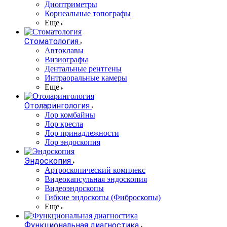
Диоптриметры
Корнеальные топографы
Еще
Стоматология
Автоклавы
Визиографы
Дентальные рентгены
Интраоральные камеры
Еще
Отоларингология
Лор комбайны
Лор кресла
Лор принадлежности
Лор эндоскопия
Эндоскопия
Артроскопический комплекс
Видеокапсульная эндоскопия
Видеоэндоскопы
Гибкие эндоскопы (Фиброcкопы)
Еще
Функциональная диагностика