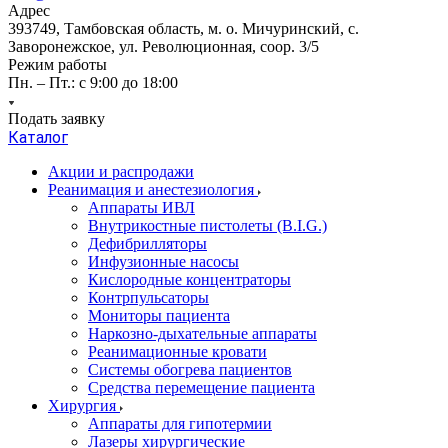
Адрес
393749, Тамбовская область, м. о. Мичуринский, с.
Заворонежское, ул. Революционная, соор. 3/5
Режим работы
Пн. – Пт.: с 9:00 до 18:00
Подать заявку
Каталог
Акции и распродажи
Реанимация и анестезиология
Аппараты ИВЛ
Внутрикостные пистолеты (B.I.G.)
Дефибрилляторы
Инфузионные насосы
Кислородные концентраторы
Контрпульсаторы
Мониторы пациента
Наркозно-дыхательные аппараты
Реанимационные кровати
Системы обогрева пациентов
Средства перемещение пациента
Хирургия
Аппараты для гипотермии
Лазеры хирургические