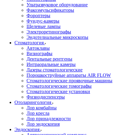
Ультразвуковое оборудование
Факоэмульсификаторы
Фороптеры
Фундус-камеры
Щелевые лампы
Электроретинографы
Эндотелиальные микроскопы
Стоматология
Автоклавы
Визиографы
Дентальные рентгены
Интраоральные камеры
Лазеры стоматологические
Порошкоструйные аппараты AIR FLOW
Стоматологические проявочные машины
Стоматологические томографы
Стоматологические установки
Физиодиспенсеры
Отоларингология
Лор комбайны
Лор кресла
Лор принадлежности
Лор эндоскопия
Эндоскопия
Артроскопический комплекс