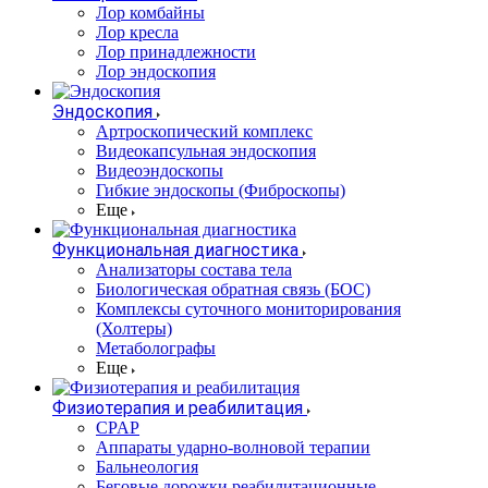
Лор комбайны
Лор кресла
Лор принадлежности
Лор эндоскопия
Эндоскопия
Артроскопический комплекс
Видеокапсульная эндоскопия
Видеоэндоскопы
Гибкие эндоскопы (Фиброcкопы)
Еще
Функциональная диагностика
Анализаторы состава тела
Биологическая обратная связь (БОС)
Комплексы суточного мониторирования
(Холтеры)
Метаболографы
Еще
Физиотерапия и реабилитация
CPAP
Аппараты ударно-волновой терапии
Бальнеология
Беговые дорожки реабилитационные