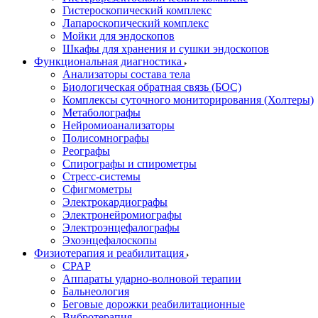
Гистероскопический комплекс
Лапароскопический комплекс
Мойки для эндоскопов
Шкафы для хранения и сушки эндоскопов
Функциональная диагностика
Анализаторы состава тела
Биологическая обратная связь (БОС)
Комплексы суточного мониторирования (Холтеры)
Метаболографы
Нейромиоанализаторы
Полисомнографы
Реографы
Спирографы и спирометры
Стресс-системы
Сфигмометры
Электрокардиографы
Электронейромиографы
Электроэнцефалографы
Эхоэнцефалоскопы
Физиотерапия и реабилитация
CPAP
Аппараты ударно-волновой терапии
Бальнеология
Беговые дорожки реабилитационные
Вибротерапия