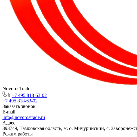
NovorosTrade
+7 495 818-63-02
+7 495 818-63-02
Заказать звонок
E-mail
info@novorostrade.ru
Адрес
393749, Тамбовская область, м. о. Мичуринский, с. Заворонежск
Режим работы