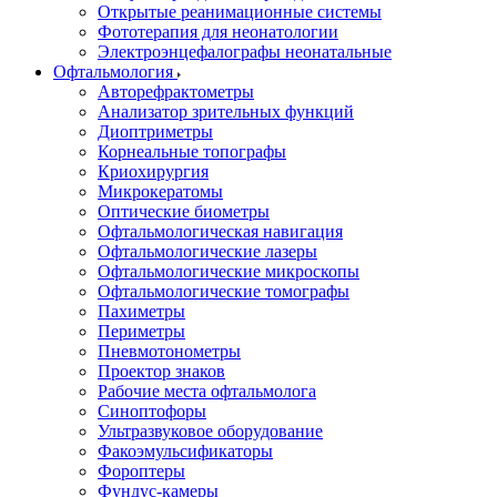
Открытые реанимационные системы
Фототерапия для неонатологии
Электроэнцефалографы неонатальные
Офтальмология
Авторефрактометры
Анализатор зрительных функций
Диоптриметры
Корнеальные топографы
Криохирургия
Микрокератомы
Оптические биометры
Офтальмологическая навигация
Офтальмологические лазеры
Офтальмологические микроскопы
Офтальмологические томографы
Пахиметры
Периметры
Пневмотонометры
Проектор знаков
Рабочие места офтальмолога
Синоптофоры
Ультразвуковое оборудование
Факоэмульсификаторы
Фороптеры
Фундус-камеры