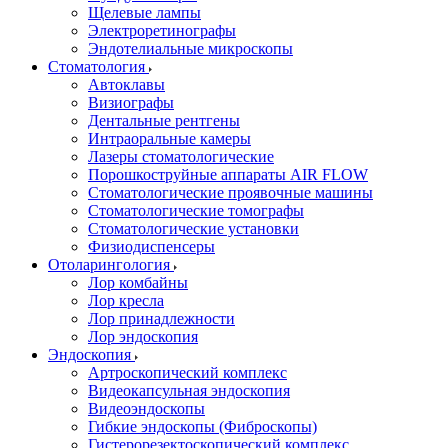
Щелевые лампы
Электроретинографы
Эндотелиальные микроскопы
Стоматология
Автоклавы
Визиографы
Дентальные рентгены
Интраоральные камеры
Лазеры стоматологические
Порошкоструйные аппараты AIR FLOW
Стоматологические проявочные машины
Стоматологические томографы
Стоматологические установки
Физиодиспенсеры
Отоларингология
Лор комбайны
Лор кресла
Лор принадлежности
Лор эндоскопия
Эндоскопия
Артроскопический комплекс
Видеокапсульная эндоскопия
Видеоэндоскопы
Гибкие эндоскопы (Фиброcкопы)
Гистерорезектоскопический комплекс