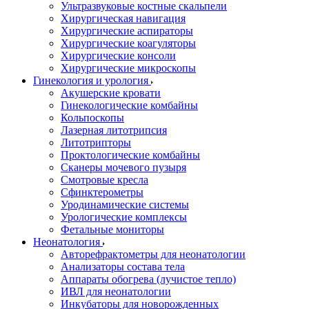
Ультразвуковые костные скальпели
Хирургическая навигация
Хирургические аспираторы
Хирургические коагуляторы
Хирургические консоли
Хирургические микроскопы
Гинекология и урология
Акушерские кровати
Гинекологические комбайны
Кольпоскопы
Лазерная литотрипсия
Литотрипторы
Проктологические комбайны
Сканеры мочевого пузыря
Смотровые кресла
Сфинктерометры
Уродинамические системы
Урологические комплексы
Фетальные мониторы
Неонатология
Авторефрактометры для неонатологии
Анализаторы состава тела
Аппараты обогрева (лучистое тепло)
ИВЛ для неонатологии
Инкубаторы для новорожденных