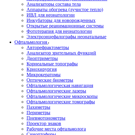
Анализаторы состава тела
Аппараты обогрева (лучистое тепло)
ИВЛ для неонатологии
Инкубаторы для новорожденных
Открытые реанимационные системы
Фототерапия для неонатологии
Электроэнцефалографы неонатальные
Офтальмология
Авторефрактометры
Анализатор зрительных функций
Диоптриметры
Корнеальные топографы
Криохирургия
Микрокератомы
Оптические биометры
Офтальмологическая навигация
Офтальмологические лазеры
Офтальмологические микроскопы
Офтальмологические томографы
Пахиметры
Периметры
Пневмотонометры
Проектор знаков
Рабочие места офтальмолога
Синоптофоры