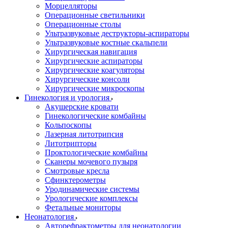
Морцелляторы
Операционные светильники
Операционные столы
Ультразвуковые деструкторы-аспираторы
Ультразвуковые костные скальпели
Хирургическая навигация
Хирургические аспираторы
Хирургические коагуляторы
Хирургические консоли
Хирургические микроскопы
Гинекология и урология
Акушерские кровати
Гинекологические комбайны
Кольпоскопы
Лазерная литотрипсия
Литотрипторы
Проктологические комбайны
Сканеры мочевого пузыря
Смотровые кресла
Сфинктерометры
Уродинамические системы
Урологические комплексы
Фетальные мониторы
Неонатология
Авторефрактометры для неонатологии