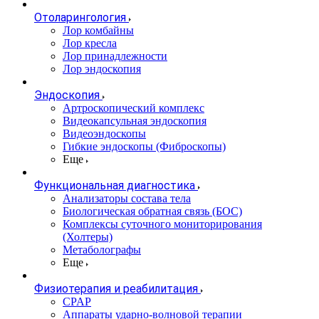
Отоларингология
Лор комбайны
Лор кресла
Лор принадлежности
Лор эндоскопия
Эндоскопия
Артроскопический комплекс
Видеокапсульная эндоскопия
Видеоэндоскопы
Гибкие эндоскопы (Фиброcкопы)
Еще
Функциональная диагностика
Анализаторы состава тела
Биологическая обратная связь (БОС)
Комплексы суточного мониторирования
(Холтеры)
Метаболографы
Еще
Физиотерапия и реабилитация
CPAP
Аппараты ударно-волновой терапии