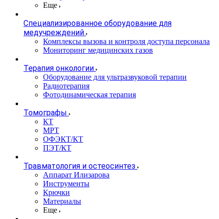
Еще
Специализированное оборудование для
медучреждений
Комплексы вызова и контроля доступа персонала
Мониторинг медицинских газов
Терапия онкологии
Оборудование для ультразвуковой терапии
Радиотерапия
Фотодинамическая терапия
Томографы
КТ
МРТ
ОФЭКТ/КТ
ПЭТ/КТ
Травматология и остеосинтез
Аппарат Илизарова
Инструменты
Крючки
Материалы
Еще