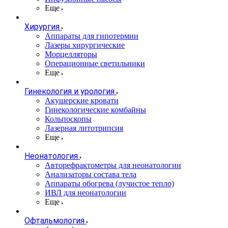
Еще
Хирургия
Аппараты для гипотермии
Лазеры хирургические
Морцелляторы
Операционные светильники
Еще
Гинекология и урология
Акушерские кровати
Гинекологические комбайны
Кольпоскопы
Лазерная литотрипсия
Еще
Неонатология
Авторефрактометры для неонатологии
Анализаторы состава тела
Аппараты обогрева (лучистое тепло)
ИВЛ для неонатологии
Еще
Офтальмология