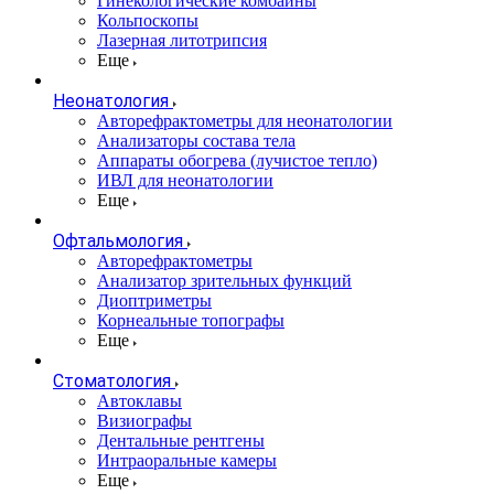
Гинекологические комбайны
Кольпоскопы
Лазерная литотрипсия
Еще
Неонатология
Авторефрактометры для неонатологии
Анализаторы состава тела
Аппараты обогрева (лучистое тепло)
ИВЛ для неонатологии
Еще
Офтальмология
Авторефрактометры
Анализатор зрительных функций
Диоптриметры
Корнеальные топографы
Еще
Стоматология
Автоклавы
Визиографы
Дентальные рентгены
Интраоральные камеры
Еще