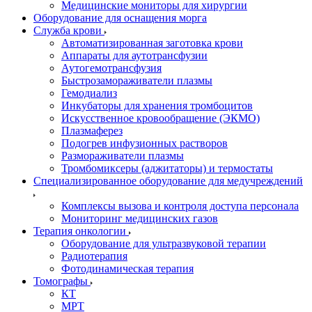
Медицинские мониторы для хирургии
Оборудование для оснащения морга
Служба крови
Автоматизированная заготовка крови
Аппараты для аутотрансфузии
Аутогемотрансфузия
Быстрозамораживатели плазмы
Гемодиализ
Инкубаторы для хранения тромбоцитов
Искусственное кровообращение (ЭКМО)
Плазмаферез
Подогрев инфузионных растворов
Размораживатели плазмы
Тромбомиксеры (аджитаторы) и термостаты
Специализированное оборудование для медучреждений
Комплексы вызова и контроля доступа персонала
Мониторинг медицинских газов
Терапия онкологии
Оборудование для ультразвуковой терапии
Радиотерапия
Фотодинамическая терапия
Томографы
КТ
МРТ