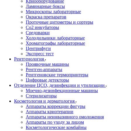
Криооборудование
Ламинарные боксы
Микроскопы лабораторные
Окраска препаратов
Проточные цитометры и сортеры
Со2 инкубаторы
Средоварки
Холодильники лабораторные
Хроматографы лабораторные
Центрифуги
Экспресс тест
Рентгенология
Проявочные машины
Рентген-аппараты
Рентгеновские термопринтеры
Цифровые детекторы
Отделение ЦСО, дезинфекции и утилизации
Моечно-дезинфекционные машины
Стерилизаторы
Косметология и дерматология
Аппараты коррекции фигуры
Аппараты криотерапии
Аппараты неинвазивного омоложения
Аппараты по уходу за лицом
Косметологические комбайны