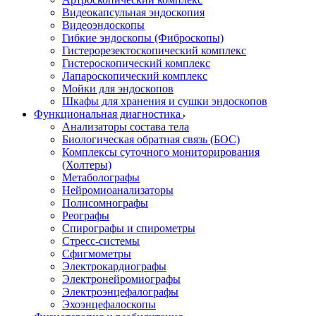
Видеокапсульная эндоскопия
Видеоэндоскопы
Гибкие эндоскопы (Фиброcкопы)
Гистерорезектоскопический комплекс
Гистероскопический комплекс
Лапароскопический комплекс
Мойки для эндоскопов
Шкафы для хранения и сушки эндоскопов
Функциональная диагностика
Анализаторы состава тела
Биологическая обратная связь (БОС)
Комплексы суточного мониторирования
(Холтеры)
Метаболографы
Нейромиоанализаторы
Полисомнографы
Реографы
Спирографы и спирометры
Стресс-системы
Сфигмометры
Электрокардиографы
Электронейромиографы
Электроэнцефалографы
Эхоэнцефалоскопы