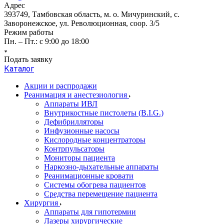
Адрес
393749, Тамбовская область, м. о. Мичуринский, с.
Заворонежское, ул. Революционная, соор. 3/5
Режим работы
Пн. – Пт.: с 9:00 до 18:00
Подать заявку
Каталог
Акции и распродажи
Реанимация и анестезиология
Аппараты ИВЛ
Внутрикостные пистолеты (B.I.G.)
Дефибрилляторы
Инфузионные насосы
Кислородные концентраторы
Контрпульсаторы
Мониторы пациента
Наркозно-дыхательные аппараты
Реанимационные кровати
Системы обогрева пациентов
Средства перемещение пациента
Хирургия
Аппараты для гипотермии
Лазеры хирургические