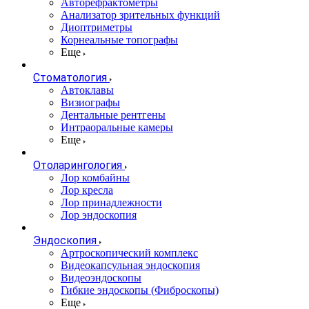
Авторефрактометры
Анализатор зрительных функций
Диоптриметры
Корнеальные топографы
Еще
Стоматология
Автоклавы
Визиографы
Дентальные рентгены
Интраоральные камеры
Еще
Отоларингология
Лор комбайны
Лор кресла
Лор принадлежности
Лор эндоскопия
Эндоскопия
Артроскопический комплекс
Видеокапсульная эндоскопия
Видеоэндоскопы
Гибкие эндоскопы (Фиброcкопы)
Еще