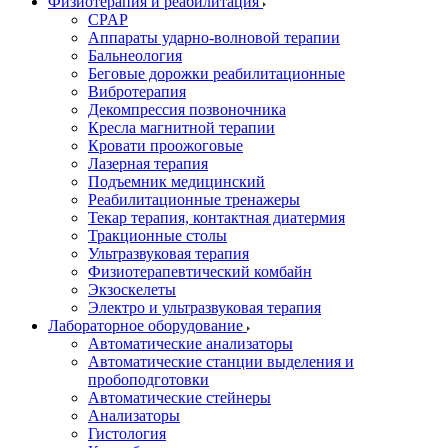
Физиотерапия и реабилитация
CPAP
Аппараты ударно-волновой терапии
Бальнеология
Беговые дорожки реабилитационные
Вибротерапия
Декомпрессия позвоночника
Кресла магнитной терапии
Кровати проожоговые
Лазерная терапия
Подъемник медицинский
Реабилитационные тренажеры
Текар терапия, контактная диатермия
Тракционные столы
Ультразвуковая терапия
Физиотерапевтический комбайн
Экзоскелеты
Электро и ультразвуковая терапия
Лабораторное оборудование
Автоматические анализаторы
Автоматические станции выделения и
пробоподготовки
Автоматические стейнеры
Анализаторы
Гистология