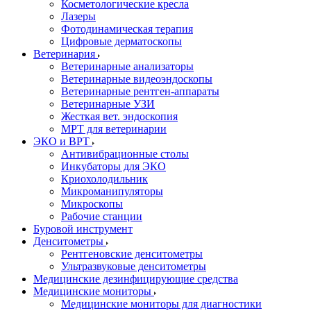
Косметологические кресла
Лазеры
Фотодинамическая терапия
Цифровые дерматоскопы
Ветеринария
Ветеринарные анализаторы
Ветеринарные видеоэндоскопы
Ветеринарные рентген-аппараты
Ветеринарные УЗИ
Жесткая вет. эндоскопия
МРТ для ветеринарии
ЭКО и ВРТ
Антивибрационные столы
Инкубаторы для ЭКО
Криохолодильник
Микроманипуляторы
Микроскопы
Рабочие станции
Буровой инструмент
Денситометры
Рентгеновские денситометры
Ультразвуковые денситометры
Медицинские дезинфицирующие средства
Медицинские мониторы
Медицинские мониторы для диагностики