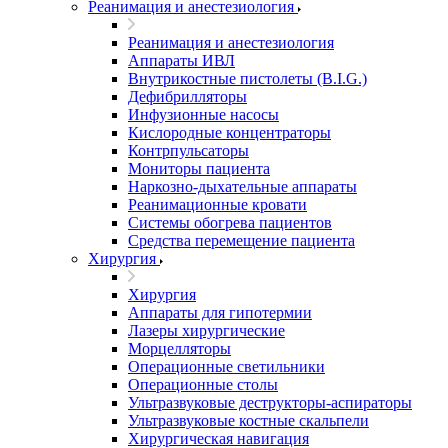
Реанимация и анестезиология
Реанимация и анестезиология
Аппараты ИВЛ
Внутрикостные пистолеты (B.I.G.)
Дефибрилляторы
Инфузионные насосы
Кислородные концентраторы
Контрпульсаторы
Мониторы пациента
Наркозно-дыхательные аппараты
Реанимационные кровати
Системы обогрева пациентов
Средства перемещение пациента
Хирургия
Хирургия
Аппараты для гипотермии
Лазеры хирургические
Морцелляторы
Операционные светильники
Операционные столы
Ультразвуковые деструкторы-аспираторы
Ультразвуковые костные скальпели
Хирургическая навигация