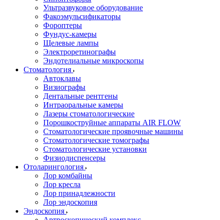
Ультразвуковое оборудование
Факоэмульсификаторы
Фороптеры
Фундус-камеры
Щелевые лампы
Электроретинографы
Эндотелиальные микроскопы
Стоматология
Автоклавы
Визиографы
Дентальные рентгены
Интраоральные камеры
Лазеры стоматологические
Порошкоструйные аппараты AIR FLOW
Стоматологические проявочные машины
Стоматологические томографы
Стоматологические установки
Физиодиспенсеры
Отоларингология
Лор комбайны
Лор кресла
Лор принадлежности
Лор эндоскопия
Эндоскопия
Артроскопический комплекс