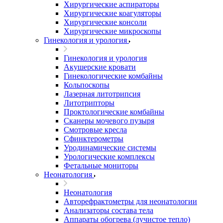
Хирургические аспираторы
Хирургические коагуляторы
Хирургические консоли
Хирургические микроскопы
Гинекология и урология
Гинекология и урология
Акушерские кровати
Гинекологические комбайны
Кольпоскопы
Лазерная литотрипсия
Литотрипторы
Проктологические комбайны
Сканеры мочевого пузыря
Смотровые кресла
Сфинктерометры
Уродинамические системы
Урологические комплексы
Фетальные мониторы
Неонатология
Неонатология
Авторефрактометры для неонатологии
Анализаторы состава тела
Аппараты обогрева (лучистое тепло)