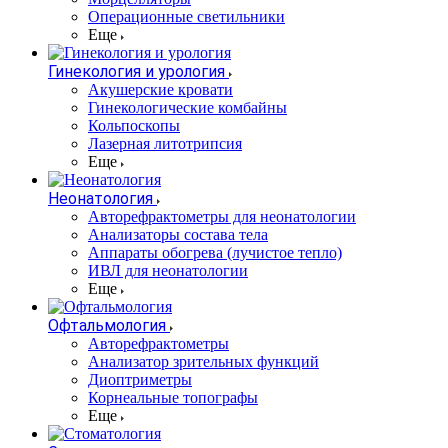
Операционные светильники
Еще
Гинекология и урология
Акушерские кровати
Гинекологические комбайны
Кольпоскопы
Лазерная литотрипсия
Еще
Неонатология
Авторефрактометры для неонатологии
Анализаторы состава тела
Аппараты обогрева (лучистое тепло)
ИВЛ для неонатологии
Еще
Офтальмология
Авторефрактометры
Анализатор зрительных функций
Диоптриметры
Корнеальные топографы
Еще