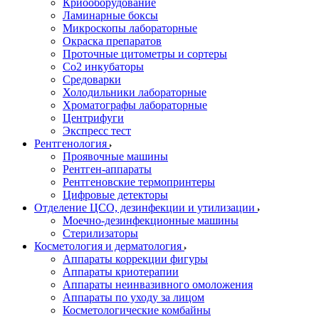
Криооборудование
Ламинарные боксы
Микроскопы лабораторные
Окраска препаратов
Проточные цитометры и сортеры
Со2 инкубаторы
Средоварки
Холодильники лабораторные
Хроматографы лабораторные
Центрифуги
Экспресс тест
Рентгенология
Проявочные машины
Рентген-аппараты
Рентгеновские термопринтеры
Цифровые детекторы
Отделение ЦСО, дезинфекции и утилизации
Моечно-дезинфекционные машины
Стерилизаторы
Косметология и дерматология
Аппараты коррекции фигуры
Аппараты криотерапии
Аппараты неинвазивного омоложения
Аппараты по уходу за лицом
Косметологические комбайны