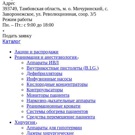
Адрес
393749, Тамбовская область, м. о. Мичуринский, с.
Заворонежское, ул. Революционная, соор. 3/5
Режим работы
Пн. – Пт.: с 9:00 до 18:00
Подать заявку
Каталог
Акции и распродажи
Реанимация и анестезиология
Аппараты ИВЛ
Внутрикостные пистолеты (B.I.G.)
Дефибрилляторы
Инфузионные насосы
Кислородные концентраторы
Контрпульсаторы
Мониторы пациента
Наркозно-дыхательные аппараты
Реанимационные кровати
Системы обогрева пациентов
Средства перемещение пациента
Хирургия
Аппараты для гипотермии
Лазеры хирургические