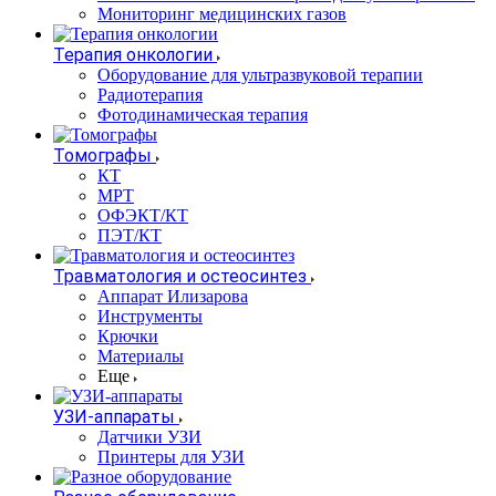
Мониторинг медицинских газов
Терапия онкологии
Оборудование для ультразвуковой терапии
Радиотерапия
Фотодинамическая терапия
Томографы
КТ
МРТ
ОФЭКТ/КТ
ПЭТ/КТ
Травматология и остеосинтез
Аппарат Илизарова
Инструменты
Крючки
Материалы
Еще
УЗИ-аппараты
Датчики УЗИ
Принтеры для УЗИ