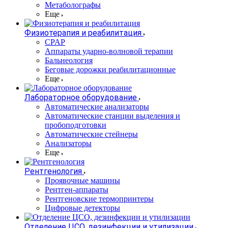
Метаболографы
Еще
Физиотерапия и реабилитация
CPAP
Аппараты ударно-волновой терапии
Бальнеология
Беговые дорожки реабилитационные
Еще
Лабораторное оборудование
Автоматические анализаторы
Автоматические станции выделения и
пробоподготовки
Автоматические стейнеры
Анализаторы
Еще
Рентгенология
Проявочные машины
Рентген-аппараты
Рентгеновские термопринтеры
Цифровые детекторы
Отделение ЦСО, дезинфекции и утилизации