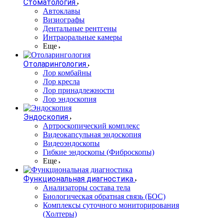
Стоматология
Автоклавы
Визиографы
Дентальные рентгены
Интраоральные камеры
Еще
Отоларингология
Лор комбайны
Лор кресла
Лор принадлежности
Лор эндоскопия
Эндоскопия
Артроскопический комплекс
Видеокапсульная эндоскопия
Видеоэндоскопы
Гибкие эндоскопы (Фиброcкопы)
Еще
Функциональная диагностика
Анализаторы состава тела
Биологическая обратная связь (БОС)
Комплексы суточного мониторирования
(Холтеры)