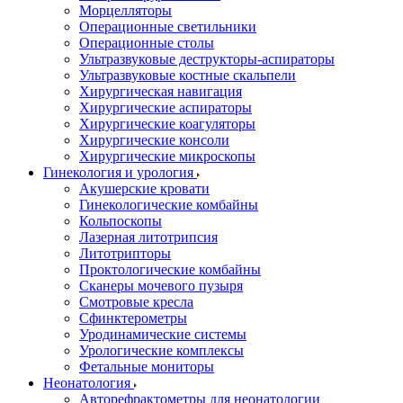
Морцелляторы
Операционные светильники
Операционные столы
Ультразвуковые деструкторы-аспираторы
Ультразвуковые костные скальпели
Хирургическая навигация
Хирургические аспираторы
Хирургические коагуляторы
Хирургические консоли
Хирургические микроскопы
Гинекология и урология
Акушерские кровати
Гинекологические комбайны
Кольпоскопы
Лазерная литотрипсия
Литотрипторы
Проктологические комбайны
Сканеры мочевого пузыря
Смотровые кресла
Сфинктерометры
Уродинамические системы
Урологические комплексы
Фетальные мониторы
Неонатология
Авторефрактометры для неонатологии