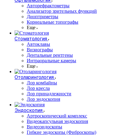
Офтальмология
Авторефрактометры
Анализатор зрительных функций
Диоптриметры
Корнеальные топографы
Еще
Стоматология
Автоклавы
Визиографы
Дентальные рентгены
Интраоральные камеры
Еще
Отоларингология
Лор комбайны
Лор кресла
Лор принадлежности
Лор эндоскопия
Эндоскопия
Артроскопический комплекс
Видеокапсульная эндоскопия
Видеоэндоскопы
Гибкие эндоскопы (Фиброcкопы)