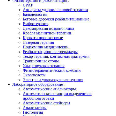
Физиотерапия и реабилитация
CPAP
Аппараты ударно-волновой терапии
Бальнеология
Беговые дорожки реабилитационные
Вибротерапия
Декомпрессия позвоночника
Кресла магнитной терапии
Кровати проожоговые
Лазерная терапия
Подъемник медицинский
Реабилитационные тренажеры
Текар терапия, контактная диатермия
Тракционные столы
Ультразвуковая терапия
Физиотерапевтический комбайн
Экзоскелеты
Электро и ультразвуковая терапия
Лабораторное оборудование
Автоматические анализаторы
Автоматические станции выделения и
пробоподготовки
Автоматические стейнеры
Анализаторы
Гистология