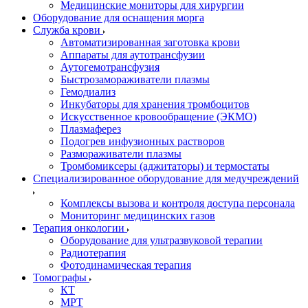
Медицинские мониторы для хирургии
Оборудование для оснащения морга
Служба крови
Автоматизированная заготовка крови
Аппараты для аутотрансфузии
Аутогемотрансфузия
Быстрозамораживатели плазмы
Гемодиализ
Инкубаторы для хранения тромбоцитов
Искусственное кровообращение (ЭКМО)
Плазмаферез
Подогрев инфузионных растворов
Размораживатели плазмы
Тромбомиксеры (аджитаторы) и термостаты
Специализированное оборудование для медучреждений
Комплексы вызова и контроля доступа персонала
Мониторинг медицинских газов
Терапия онкологии
Оборудование для ультразвуковой терапии
Радиотерапия
Фотодинамическая терапия
Томографы
КТ
МРТ