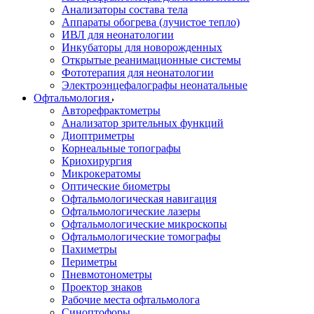
Анализаторы состава тела
Аппараты обогрева (лучистое тепло)
ИВЛ для неонатологии
Инкубаторы для новорожденных
Открытые реанимационные системы
Фототерапия для неонатологии
Электроэнцефалографы неонатальные
Офтальмология
Авторефрактометры
Анализатор зрительных функций
Диоптриметры
Корнеальные топографы
Криохирургия
Микрокератомы
Оптические биометры
Офтальмологическая навигация
Офтальмологические лазеры
Офтальмологические микроскопы
Офтальмологические томографы
Пахиметры
Периметры
Пневмотонометры
Проектор знаков
Рабочие места офтальмолога
Синоптофоры