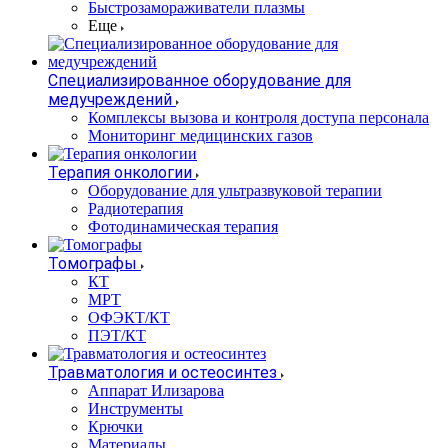
Быстрозамораживатели плазмы
Еще
Специализированное оборудование для
медучреждений
Комплексы вызова и контроля доступа персонала
Мониторинг медицинских газов
Терапия онкологии
Оборудование для ультразвуковой терапии
Радиотерапия
Фотодинамическая терапия
Томографы
КТ
МРТ
ОФЭКТ/КТ
ПЭТ/КТ
Травматология и остеосинтез
Аппарат Илизарова
Инструменты
Крючки
Материалы