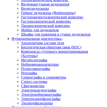
Видеокапсульная эндоскопия
Видеоэндоскопы
Гибкие эндоскопы (Фиброcкопы)
Гистерорезектоскопический комплекс
Гистероскопический комплекс
Лапароскопический комплекс
Мойки для эндоскопов
Шкафы для хранения и сушки эндоскопов
Функциональная диагностика
Анализаторы состава тела
Биологическая обратная связь (БОС)
Комплексы суточного мониторирования
(Холтеры)
Метаболографы
Нейромиоанализаторы
Полисомнографы
Реографы
Спирографы и спирометры
Стресс-системы
Сфигмометры
Электрокардиографы
Электронейромиографы
Электроэнцефалографы
Эхоэнцефалоскопы