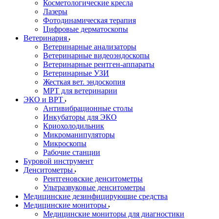
Косметологические кресла
Лазеры
Фотодинамическая терапия
Цифровые дерматоскопы
Ветеринария
Ветеринарные анализаторы
Ветеринарные видеоэндоскопы
Ветеринарные рентген-аппараты
Ветеринарные УЗИ
Жесткая вет. эндоскопия
МРТ для ветеринарии
ЭКО и ВРТ
Антивибрационные столы
Инкубаторы для ЭКО
Криохолодильник
Микроманипуляторы
Микроскопы
Рабочие станции
Буровой инструмент
Денситометры
Рентгеновские денситометры
Ультразвуковые денситометры
Медицинские дезинфицирующие средства
Медицинские мониторы
Медицинские мониторы для диагностики