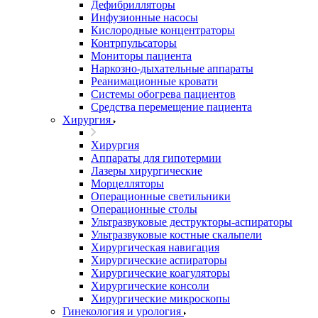
Дефибрилляторы
Инфузионные насосы
Кислородные концентраторы
Контрпульсаторы
Мониторы пациента
Наркозно-дыхательные аппараты
Реанимационные кровати
Системы обогрева пациентов
Средства перемещение пациента
Хирургия
Хирургия
Аппараты для гипотермии
Лазеры хирургические
Морцелляторы
Операционные светильники
Операционные столы
Ультразвуковые деструкторы-аспираторы
Ультразвуковые костные скальпели
Хирургическая навигация
Хирургические аспираторы
Хирургические коагуляторы
Хирургические консоли
Хирургические микроскопы
Гинекология и урология