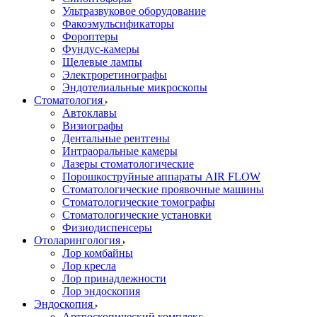
Ультразвуковое оборудование
Факоэмульсификаторы
Фороптеры
Фундус-камеры
Щелевые лампы
Электроретинографы
Эндотелиальные микроскопы
Стоматология
Автоклавы
Визиографы
Дентальные рентгены
Интраоральные камеры
Лазеры стоматологические
Порошкоструйные аппараты AIR FLOW
Стоматологические проявочные машины
Стоматологические томографы
Стоматологические установки
Физиодиспенсеры
Отоларингология
Лор комбайны
Лор кресла
Лор принадлежности
Лор эндоскопия
Эндоскопия
Артроскопический комплекс