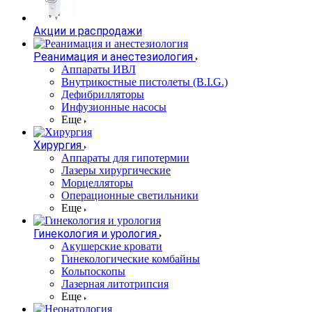
Акции и распродажи
Реанимация и анестезиология
Аппараты ИВЛ
Внутрикостные пистолеты (B.I.G.)
Дефибрилляторы
Инфузионные насосы
Еще
Хирургия
Аппараты для гипотермии
Лазеры хирургические
Морцелляторы
Операционные светильники
Еще
Гинекология и урология
Акушерские кровати
Гинекологические комбайны
Кольпоскопы
Лазерная литотрипсия
Еще