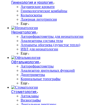
Гинекология и урология
Акушерские кровати
Гинекологические комбайны
Кольпоскопы
Лазерная литотрипсия
Еще
Неонатология
Авторефрактометры для неонатологии
Анализаторы состава тела
Аппараты обогрева (лучистое тепло)
ИВЛ для неонатологии
Еще
Офтальмология
Авторефрактометры
Анализатор зрительных функций
Диоптриметры
Корнеальные топографы
Еще
Стоматология
Автоклавы
Визиографы
Дентальные рентгены