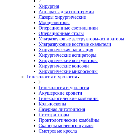
Хирургия
Аппараты для гипотермии
Лазеры хирургические
Морцелляторы
Операционные светильники
Операционные столы
Ультразвуковые деструкторы-аспираторы
Ультразвуковые костные скальпели
Хирургическая навигация
Хирургические аспираторы
Хирургические коагуляторы
Хирургические консоли
Хирургические микроскопы
Гинекология и урология
Гинекология и урология
Акушерские кровати
Гинекологические комбайны
Кольпоскопы
Лазерная литотрипсия
Литотрипторы
Проктологические комбайны
Сканеры мочевого пузыря
Смотровые кресла