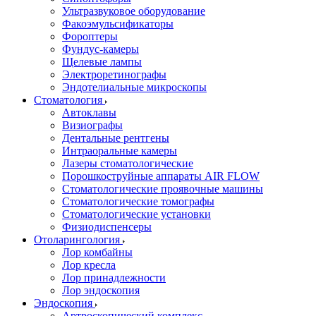
Ультразвуковое оборудование
Факоэмульсификаторы
Фороптеры
Фундус-камеры
Щелевые лампы
Электроретинографы
Эндотелиальные микроскопы
Стоматология
Автоклавы
Визиографы
Дентальные рентгены
Интраоральные камеры
Лазеры стоматологические
Порошкоструйные аппараты AIR FLOW
Стоматологические проявочные машины
Стоматологические томографы
Стоматологические установки
Физиодиспенсеры
Отоларингология
Лор комбайны
Лор кресла
Лор принадлежности
Лор эндоскопия
Эндоскопия
Артроскопический комплекс