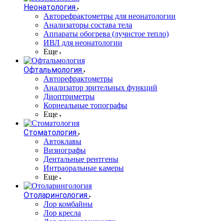
Неонатология
Авторефрактометры для неонатологии
Анализаторы состава тела
Аппараты обогрева (лучистое тепло)
ИВЛ для неонатологии
Еще
Офтальмология
Авторефрактометры
Анализатор зрительных функций
Диоптриметры
Корнеальные топографы
Еще
Стоматология
Автоклавы
Визиографы
Дентальные рентгены
Интраоральные камеры
Еще
Отоларингология
Лор комбайны
Лор кресла