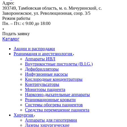
Адрес
393749, Тамбовская область, м. о. Мичуринский, с.
Заворонежское, ул. Революционная, соор. 3/5
Режим работы
Пн. – Пт.: с 9:00 до 18:00
Подать заявку
Каталог
Акции и распродажи
Реанимация и анестезиология
Аппараты ИВЛ
Внутрикостные пистолеты (B.I.G.)
Дефибрилляторы
Инфузионные насосы
Кислородные концентраторы
Контрпульсаторы
Мониторы пациента
Наркозно-дыхательные аппараты
Реанимационные кровати
Системы обогрева пациентов
Средства перемещение пациента
Хирургия
Аппараты для гипотермии
Лазеры хирургические