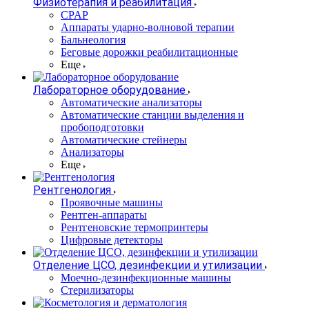
Физиотерапия и реабилитация
CPAP
Аппараты ударно-волновой терапии
Бальнеология
Беговые дорожки реабилитационные
Еще
Лабораторное оборудование
Автоматические анализаторы
Автоматические станции выделения и
пробоподготовки
Автоматические стейнеры
Анализаторы
Еще
Рентгенология
Проявочные машины
Рентген-аппараты
Рентгеновские термопринтеры
Цифровые детекторы
Отделение ЦСО, дезинфекции и утилизации
Моечно-дезинфекционные машины
Стерилизаторы