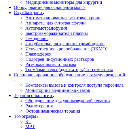
Медицинские мониторы для хирургии
Оборудование для оснащения морга
Служба крови
Автоматизированная заготовка крови
Аппараты для аутотрансфузии
Аутогемотрансфузия
Быстрозамораживатели плазмы
Гемодиализ
Инкубаторы для хранения тромбоцитов
Искусственное кровообращение (ЭКМО)
Плазмаферез
Подогрев инфузионных растворов
Размораживатели плазмы
Тромбомиксеры (аджитаторы) и термостаты
Специализированное оборудование для медучреждений
Комплексы вызова и контроля доступа персонала
Мониторинг медицинских газов
Терапия онкологии
Оборудование для ультразвуковой терапии
Радиотерапия
Фотодинамическая терапия
Томографы
КТ
МРТ