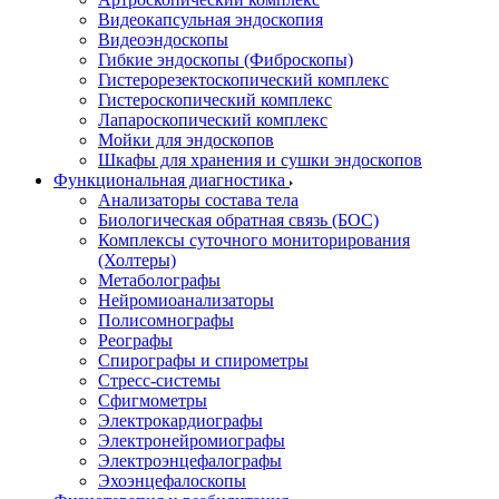
Видеокапсульная эндоскопия
Видеоэндоскопы
Гибкие эндоскопы (Фиброcкопы)
Гистерорезектоскопический комплекс
Гистероскопический комплекс
Лапароскопический комплекс
Мойки для эндоскопов
Шкафы для хранения и сушки эндоскопов
Функциональная диагностика
Анализаторы состава тела
Биологическая обратная связь (БОС)
Комплексы суточного мониторирования
(Холтеры)
Метаболографы
Нейромиоанализаторы
Полисомнографы
Реографы
Спирографы и спирометры
Стресс-системы
Сфигмометры
Электрокардиографы
Электронейромиографы
Электроэнцефалографы
Эхоэнцефалоскопы