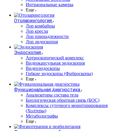
Интраоральные камеры
Еще
Отоларингология
Лор комбайны
Лор кресла
Лор принадлежности
Лор эндоскопия
Эндоскопия
Артроскопический комплекс
Видеокапсульная эндоскопия
Видеоэндоскопы
Гибкие эндоскопы (Фиброcкопы)
Еще
Функциональная диагностика
Анализаторы состава тела
Биологическая обратная связь (БОС)
Комплексы суточного мониторирования
(Холтеры)
Метаболографы
Еще