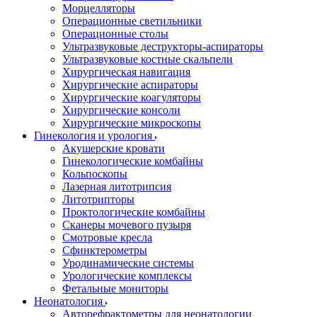
Морцелляторы
Операционные светильники
Операционные столы
Ультразвуковые деструкторы-аспираторы
Ультразвуковые костные скальпели
Хирургическая навигация
Хирургические аспираторы
Хирургические коагуляторы
Хирургические консоли
Хирургические микроскопы
Гинекология и урология
Акушерские кровати
Гинекологические комбайны
Кольпоскопы
Лазерная литотрипсия
Литотрипторы
Проктологические комбайны
Сканеры мочевого пузыря
Смотровые кресла
Сфинктерометры
Уродинамические системы
Урологические комплексы
Фетальные мониторы
Неонатология
Авторефрактометры для неонатологии