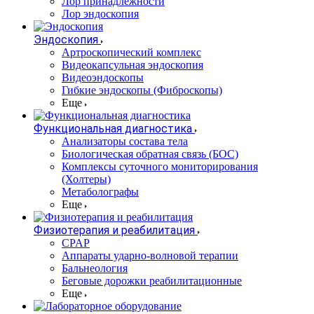
Лор принадлежности
Лор эндоскопия
Эндоскопия
Артроскопический комплекс
Видеокапсульная эндоскопия
Видеоэндоскопы
Гибкие эндоскопы (Фиброcкопы)
Еще
Функциональная диагностика
Анализаторы состава тела
Биологическая обратная связь (БОС)
Комплексы суточного мониторирования
(Холтеры)
Метаболографы
Еще
Физиотерапия и реабилитация
CPAP
Аппараты ударно-волновой терапии
Бальнеология
Беговые дорожки реабилитационные
Еще