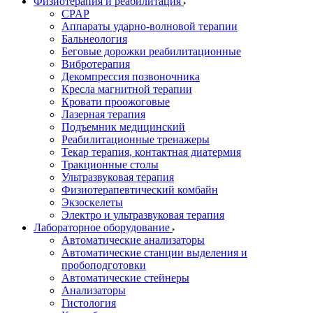
Физиотерапия и реабилитация
CPAP
Аппараты ударно-волновой терапии
Бальнеология
Беговые дорожки реабилитационные
Вибротерапия
Декомпрессия позвоночника
Кресла магнитной терапии
Кровати проожоговые
Лазерная терапия
Подъемник медицинский
Реабилитационные тренажеры
Текар терапия, контактная диатермия
Тракционные столы
Ультразвуковая терапия
Физиотерапевтический комбайн
Экзоскелеты
Электро и ультразвуковая терапия
Лабораторное оборудование
Автоматические анализаторы
Автоматические станции выделения и
пробоподготовки
Автоматические стейнеры
Анализаторы
Гистология