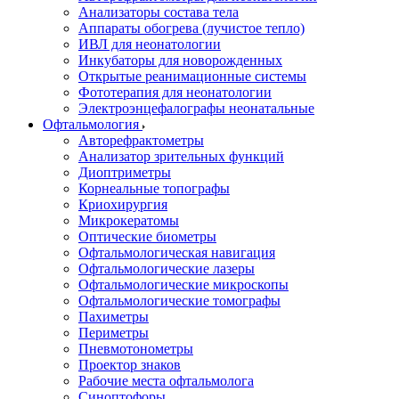
Анализаторы состава тела
Аппараты обогрева (лучистое тепло)
ИВЛ для неонатологии
Инкубаторы для новорожденных
Открытые реанимационные системы
Фототерапия для неонатологии
Электроэнцефалографы неонатальные
Офтальмология
Авторефрактометры
Анализатор зрительных функций
Диоптриметры
Корнеальные топографы
Криохирургия
Микрокератомы
Оптические биометры
Офтальмологическая навигация
Офтальмологические лазеры
Офтальмологические микроскопы
Офтальмологические томографы
Пахиметры
Периметры
Пневмотонометры
Проектор знаков
Рабочие места офтальмолога
Синоптофоры