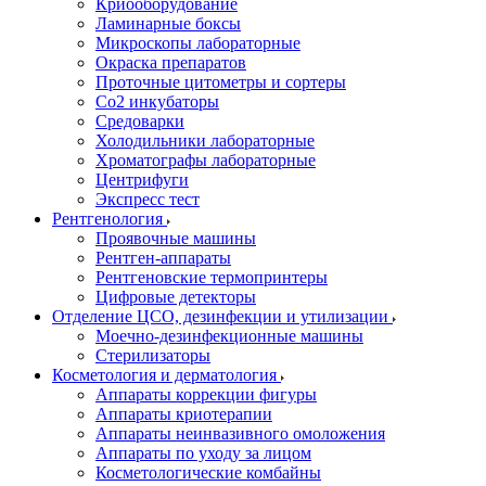
Криооборудование
Ламинарные боксы
Микроскопы лабораторные
Окраска препаратов
Проточные цитометры и сортеры
Со2 инкубаторы
Средоварки
Холодильники лабораторные
Хроматографы лабораторные
Центрифуги
Экспресс тест
Рентгенология
Проявочные машины
Рентген-аппараты
Рентгеновские термопринтеры
Цифровые детекторы
Отделение ЦСО, дезинфекции и утилизации
Моечно-дезинфекционные машины
Стерилизаторы
Косметология и дерматология
Аппараты коррекции фигуры
Аппараты криотерапии
Аппараты неинвазивного омоложения
Аппараты по уходу за лицом
Косметологические комбайны