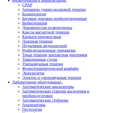
Физиотерапия и реабилитация
CPAP
Аппараты ударно-волновой терапии
Бальнеология
Беговые дорожки реабилитационные
Вибротерапия
Декомпрессия позвоночника
Кресла магнитной терапии
Кровати проожоговые
Лазерная терапия
Подъемник медицинский
Реабилитационные тренажеры
Текар терапия, контактная диатермия
Тракционные столы
Ультразвуковая терапия
Физиотерапевтический комбайн
Экзоскелеты
Электро и ультразвуковая терапия
Лабораторное оборудование
Автоматические анализаторы
Автоматические станции выделения и
пробоподготовки
Автоматические стейнеры
Анализаторы
Гистология