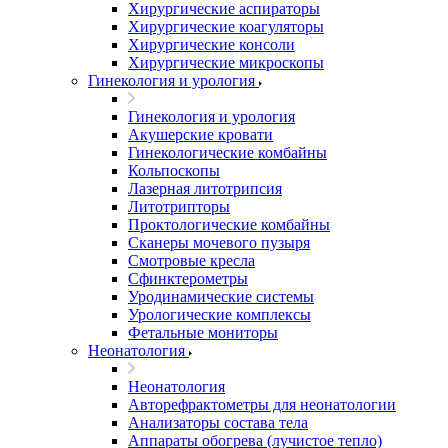
Хирургические аспираторы
Хирургические коагуляторы
Хирургические консоли
Хирургические микроскопы
Гинекология и урология
Гинекология и урология
Акушерские кровати
Гинекологические комбайны
Кольпоскопы
Лазерная литотрипсия
Литотрипторы
Проктологические комбайны
Сканеры мочевого пузыря
Смотровые кресла
Сфинктерометры
Уродинамические системы
Урологические комплексы
Фетальные мониторы
Неонатология
Неонатология
Авторефрактометры для неонатологии
Анализаторы состава тела
Аппараты обогрева (лучистое тепло)