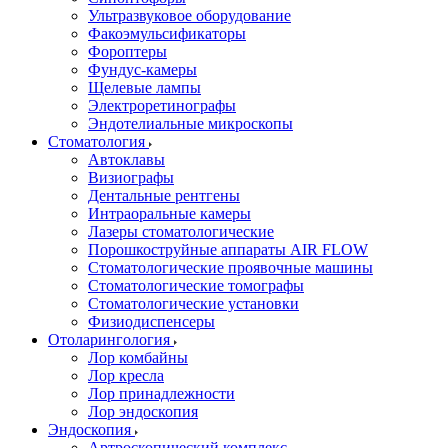
Ультразвуковое оборудование
Факоэмульсификаторы
Фороптеры
Фундус-камеры
Щелевые лампы
Электроретинографы
Эндотелиальные микроскопы
Стоматология
Автоклавы
Визиографы
Дентальные рентгены
Интраоральные камеры
Лазеры стоматологические
Порошкоструйные аппараты AIR FLOW
Стоматологические проявочные машины
Стоматологические томографы
Стоматологические установки
Физиодиспенсеры
Отоларингология
Лор комбайны
Лор кресла
Лор принадлежности
Лор эндоскопия
Эндоскопия
Артроскопический комплекс