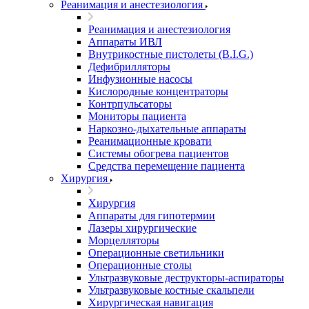
Реанимация и анестезиология
Реанимация и анестезиология
Аппараты ИВЛ
Внутрикостные пистолеты (B.I.G.)
Дефибрилляторы
Инфузионные насосы
Кислородные концентраторы
Контрпульсаторы
Мониторы пациента
Наркозно-дыхательные аппараты
Реанимационные кровати
Системы обогрева пациентов
Средства перемещение пациента
Хирургия
Хирургия
Аппараты для гипотермии
Лазеры хирургические
Морцелляторы
Операционные светильники
Операционные столы
Ультразвуковые деструкторы-аспираторы
Ультразвуковые костные скальпели
Хирургическая навигация