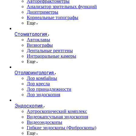
Авторефрактометры
Анализатор зрительных функций
Диоптриметры
Корнеальные топографы
Еще
Стоматология
Автоклавы
Визиографы
Дентальные рентгены
Интраоральные камеры
Еще
Отоларингология
Лор комбайны
Лор кресла
Лор принадлежности
Лор эндоскопия
Эндоскопия
Артроскопический комплекс
Видеокапсульная эндоскопия
Видеоэндоскопы
Гибкие эндоскопы (Фиброcкопы)
Еще