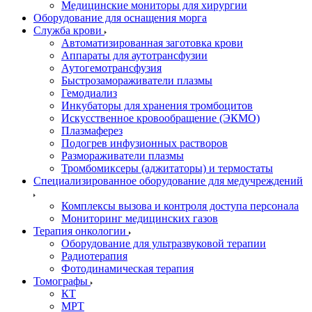
Медицинские мониторы для хирургии
Оборудование для оснащения морга
Служба крови
Автоматизированная заготовка крови
Аппараты для аутотрансфузии
Аутогемотрансфузия
Быстрозамораживатели плазмы
Гемодиализ
Инкубаторы для хранения тромбоцитов
Искусственное кровообращение (ЭКМО)
Плазмаферез
Подогрев инфузионных растворов
Размораживатели плазмы
Тромбомиксеры (аджитаторы) и термостаты
Специализированное оборудование для медучреждений
Комплексы вызова и контроля доступа персонала
Мониторинг медицинских газов
Терапия онкологии
Оборудование для ультразвуковой терапии
Радиотерапия
Фотодинамическая терапия
Томографы
КТ
МРТ