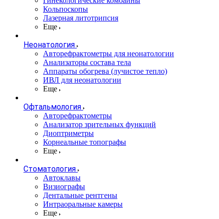
Гинекологические комбайны
Кольпоскопы
Лазерная литотрипсия
Еще
Неонатология
Авторефрактометры для неонатологии
Анализаторы состава тела
Аппараты обогрева (лучистое тепло)
ИВЛ для неонатологии
Еще
Офтальмология
Авторефрактометры
Анализатор зрительных функций
Диоптриметры
Корнеальные топографы
Еще
Стоматология
Автоклавы
Визиографы
Дентальные рентгены
Интраоральные камеры
Еще