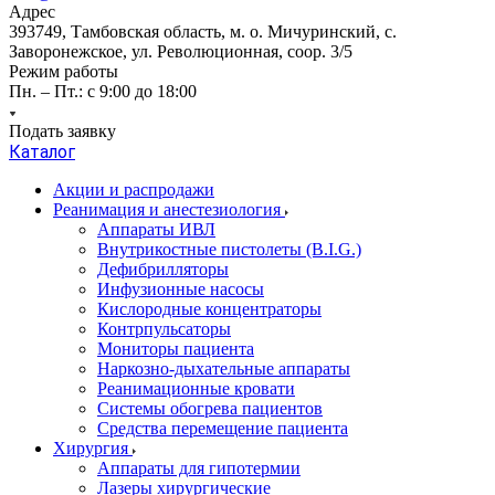
Адрес
393749, Тамбовская область, м. о. Мичуринский, с.
Заворонежское, ул. Революционная, соор. 3/5
Режим работы
Пн. – Пт.: с 9:00 до 18:00
Подать заявку
Каталог
Акции и распродажи
Реанимация и анестезиология
Аппараты ИВЛ
Внутрикостные пистолеты (B.I.G.)
Дефибрилляторы
Инфузионные насосы
Кислородные концентраторы
Контрпульсаторы
Мониторы пациента
Наркозно-дыхательные аппараты
Реанимационные кровати
Системы обогрева пациентов
Средства перемещение пациента
Хирургия
Аппараты для гипотермии
Лазеры хирургические