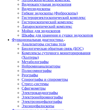
Видеокапсульная эндоскопия
Видеоэндоскопы
Гибкие эндоскопы (Фиброcкопы)
Гистерорезектоскопический комплекс
Гистероскопический комплекс
Лапароскопический комплекс
Мойки для эндоскопов
Шкафы для хранения и сушки эндоскопов
Функциональная диагностика
Анализаторы состава тела
Биологическая обратная связь (БОС)
Комплексы суточного мониторирования
(Холтеры)
Метаболографы
Нейромиоанализаторы
Полисомнографы
Реографы
Спирографы и спирометры
Стресс-системы
Сфигмометры
Электрокардиографы
Электронейромиографы
Электроэнцефалографы
Эхоэнцефалоскопы