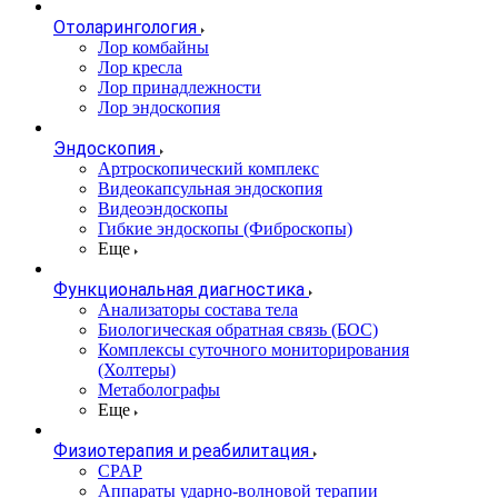
Отоларингология
Лор комбайны
Лор кресла
Лор принадлежности
Лор эндоскопия
Эндоскопия
Артроскопический комплекс
Видеокапсульная эндоскопия
Видеоэндоскопы
Гибкие эндоскопы (Фиброcкопы)
Еще
Функциональная диагностика
Анализаторы состава тела
Биологическая обратная связь (БОС)
Комплексы суточного мониторирования
(Холтеры)
Метаболографы
Еще
Физиотерапия и реабилитация
CPAP
Аппараты ударно-волновой терапии