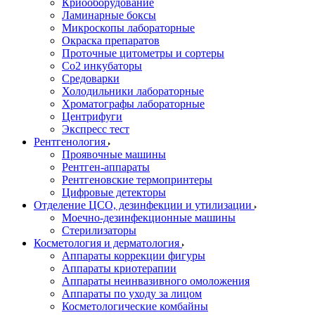
Криооборудование
Ламинарные боксы
Микроскопы лабораторные
Окраска препаратов
Проточные цитометры и сортеры
Со2 инкубаторы
Средоварки
Холодильники лабораторные
Хроматографы лабораторные
Центрифуги
Экспресс тест
Рентгенология
Проявочные машины
Рентген-аппараты
Рентгеновские термопринтеры
Цифровые детекторы
Отделение ЦСО, дезинфекции и утилизации
Моечно-дезинфекционные машины
Стерилизаторы
Косметология и дерматология
Аппараты коррекции фигуры
Аппараты криотерапии
Аппараты неинвазивного омоложения
Аппараты по уходу за лицом
Косметологические комбайны