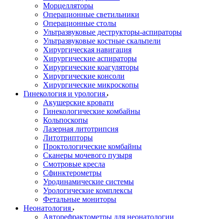
Морцелляторы
Операционные светильники
Операционные столы
Ультразвуковые деструкторы-аспираторы
Ультразвуковые костные скальпели
Хирургическая навигация
Хирургические аспираторы
Хирургические коагуляторы
Хирургические консоли
Хирургические микроскопы
Гинекология и урология
Акушерские кровати
Гинекологические комбайны
Кольпоскопы
Лазерная литотрипсия
Литотрипторы
Проктологические комбайны
Сканеры мочевого пузыря
Смотровые кресла
Сфинктерометры
Уродинамические системы
Урологические комплексы
Фетальные мониторы
Неонатология
Авторефрактометры для неонатологии