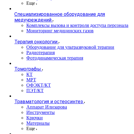
Еще
Специализированное оборудование для
медучреждений
Комплексы вызова и контроля доступа персонала
Мониторинг медицинских газов
Терапия онкологии
Оборудование для ультразвуковой терапии
Радиотерапия
Фотодинамическая терапия
Томографы
КТ
МРТ
ОФЭКТ/КТ
ПЭТ/КТ
Травматология и остеосинтез
Аппарат Илизарова
Инструменты
Крючки
Материалы
Еще