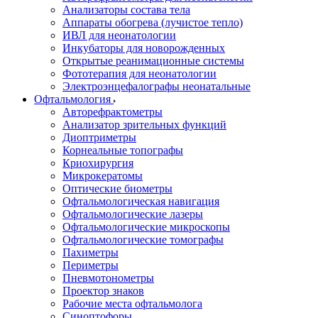
Анализаторы состава тела
Аппараты обогрева (лучистое тепло)
ИВЛ для неонатологии
Инкубаторы для новорожденных
Открытые реанимационные системы
Фототерапия для неонатологии
Электроэнцефалографы неонатальные
Офтальмология
Авторефрактометры
Анализатор зрительных функций
Диоптриметры
Корнеальные топографы
Криохирургия
Микрокератомы
Оптические биометры
Офтальмологическая навигация
Офтальмологические лазеры
Офтальмологические микроскопы
Офтальмологические томографы
Пахиметры
Периметры
Пневмотонометры
Проектор знаков
Рабочие места офтальмолога
Синоптофоры