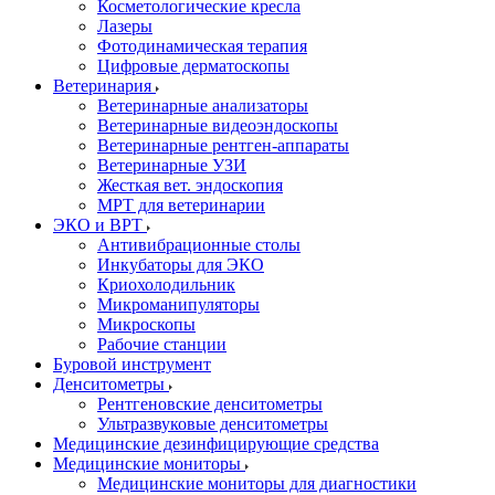
Косметологические кресла
Лазеры
Фотодинамическая терапия
Цифровые дерматоскопы
Ветеринария
Ветеринарные анализаторы
Ветеринарные видеоэндоскопы
Ветеринарные рентген-аппараты
Ветеринарные УЗИ
Жесткая вет. эндоскопия
МРТ для ветеринарии
ЭКО и ВРТ
Антивибрационные столы
Инкубаторы для ЭКО
Криохолодильник
Микроманипуляторы
Микроскопы
Рабочие станции
Буровой инструмент
Денситометры
Рентгеновские денситометры
Ультразвуковые денситометры
Медицинские дезинфицирующие средства
Медицинские мониторы
Медицинские мониторы для диагностики