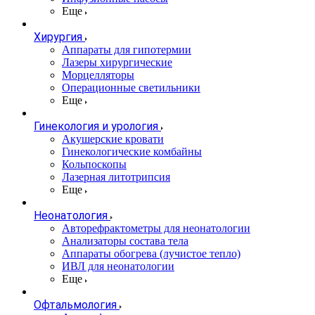
Еще
Хирургия
Аппараты для гипотермии
Лазеры хирургические
Морцелляторы
Операционные светильники
Еще
Гинекология и урология
Акушерские кровати
Гинекологические комбайны
Кольпоскопы
Лазерная литотрипсия
Еще
Неонатология
Авторефрактометры для неонатологии
Анализаторы состава тела
Аппараты обогрева (лучистое тепло)
ИВЛ для неонатологии
Еще
Офтальмология