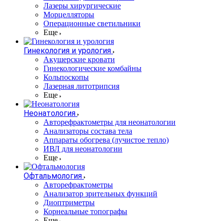
Лазеры хирургические
Морцелляторы
Операционные светильники
Еще
Гинекология и урология
Акушерские кровати
Гинекологические комбайны
Кольпоскопы
Лазерная литотрипсия
Еще
Неонатология
Авторефрактометры для неонатологии
Анализаторы состава тела
Аппараты обогрева (лучистое тепло)
ИВЛ для неонатологии
Еще
Офтальмология
Авторефрактометры
Анализатор зрительных функций
Диоптриметры
Корнеальные топографы
Еще