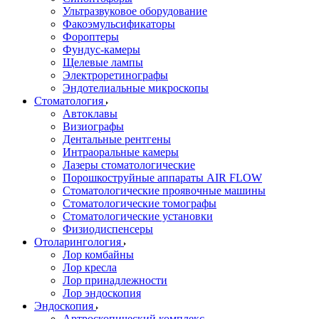
Ультразвуковое оборудование
Факоэмульсификаторы
Фороптеры
Фундус-камеры
Щелевые лампы
Электроретинографы
Эндотелиальные микроскопы
Стоматология
Автоклавы
Визиографы
Дентальные рентгены
Интраоральные камеры
Лазеры стоматологические
Порошкоструйные аппараты AIR FLOW
Стоматологические проявочные машины
Стоматологические томографы
Стоматологические установки
Физиодиспенсеры
Отоларингология
Лор комбайны
Лор кресла
Лор принадлежности
Лор эндоскопия
Эндоскопия
Артроскопический комплекс