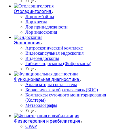
Еще
Отоларингология
Лор комбайны
Лор кресла
Лор принадлежности
Лор эндоскопия
Эндоскопия
Артроскопический комплекс
Видеокапсульная эндоскопия
Видеоэндоскопы
Гибкие эндоскопы (Фиброcкопы)
Еще
Функциональная диагностика
Анализаторы состава тела
Биологическая обратная связь (БОС)
Комплексы суточного мониторирования
(Холтеры)
Метаболографы
Еще
Физиотерапия и реабилитация
CPAP