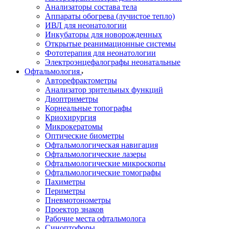
Анализаторы состава тела
Аппараты обогрева (лучистое тепло)
ИВЛ для неонатологии
Инкубаторы для новорожденных
Открытые реанимационные системы
Фототерапия для неонатологии
Электроэнцефалографы неонатальные
Офтальмология
Авторефрактометры
Анализатор зрительных функций
Диоптриметры
Корнеальные топографы
Криохирургия
Микрокератомы
Оптические биометры
Офтальмологическая навигация
Офтальмологические лазеры
Офтальмологические микроскопы
Офтальмологические томографы
Пахиметры
Периметры
Пневмотонометры
Проектор знаков
Рабочие места офтальмолога
Синоптофоры