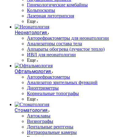
Гинекологические комбайны
Кольпоскопы
Лазерная литотрипсия
Еще
Неонатология
Авторефрактометры для неонатологии
Анализаторы состава тела
Аппараты обогрева (лучистое тепло)
ИВЛ для неонатологии
Еще
Офтальмология
Авторефрактометры
Анализатор зрительных функций
Диоптриметры
Корнеальные топографы
Еще
Стоматология
Автоклавы
Визиографы
Дентальные рентгены
Интраоральные камеры