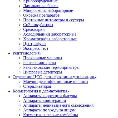
Криооборудование
Ламинарные боксы
Микроскопы лабораторные
Окраска препаратов
Проточные цитометры и сортеры
Со2 инкубаторы
Средоварки
Холодильники лабораторные
Хроматографы лабораторные
Центрифуги
Экспресс тест
Рентгенология
Проявочные машины
Рентген-аппараты
Рентгеновские термопринтеры
Цифровые детекторы
Отделение ЦСО, дезинфекции и утилизации
Моечно-дезинфекционные машины
Стерилизаторы
Косметология и дерматология
Аппараты коррекции фигуры
Аппараты криотерапии
Аппараты неинвазивного омоложения
Аппараты по уходу за лицом
Косметологические комбайны