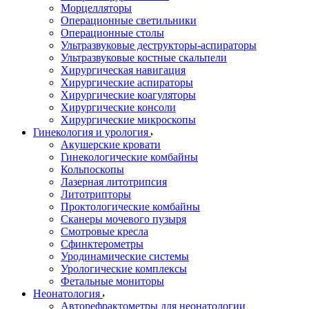
Морцелляторы
Операционные светильники
Операционные столы
Ультразвуковые деструкторы-аспираторы
Ультразвуковые костные скальпели
Хирургическая навигация
Хирургические аспираторы
Хирургические коагуляторы
Хирургические консоли
Хирургические микроскопы
Гинекология и урология
Акушерские кровати
Гинекологические комбайны
Кольпоскопы
Лазерная литотрипсия
Литотрипторы
Проктологические комбайны
Сканеры мочевого пузыря
Смотровые кресла
Сфинктерометры
Уродинамические системы
Урологические комплексы
Фетальные мониторы
Неонатология
Авторефрактометры для неонатологии