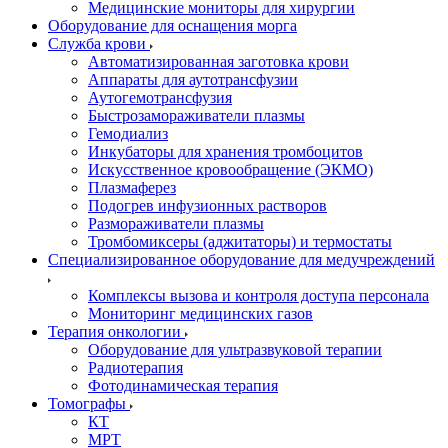
Медицинские мониторы для хирургии
Оборудование для оснащения морга
Служба крови
Автоматизированная заготовка крови
Аппараты для аутотрансфузии
Аутогемотрансфузия
Быстрозамораживатели плазмы
Гемодиализ
Инкубаторы для хранения тромбоцитов
Искусственное кровообращение (ЭКМО)
Плазмаферез
Подогрев инфузионных растворов
Размораживатели плазмы
Тромбомиксеры (аджитаторы) и термостаты
Специализированное оборудование для медучреждений
Комплексы вызова и контроля доступа персонала
Мониторинг медицинских газов
Терапия онкологии
Оборудование для ультразвуковой терапии
Радиотерапия
Фотодинамическая терапия
Томографы
КТ
МРТ