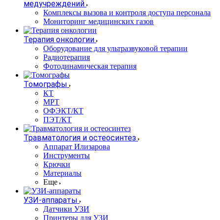
медучреждений
Комплексы вызова и контроля доступа персонала
Мониторинг медицинских газов
Терапия онкологии
Оборудование для ультразвуковой терапии
Радиотерапия
Фотодинамическая терапия
Томографы
КТ
МРТ
ОФЭКТ/КТ
ПЭТ/КТ
Травматология и остеосинтез
Аппарат Илизарова
Инструменты
Крючки
Материалы
Еще
УЗИ-аппараты
Датчики УЗИ
Принтеры для УЗИ