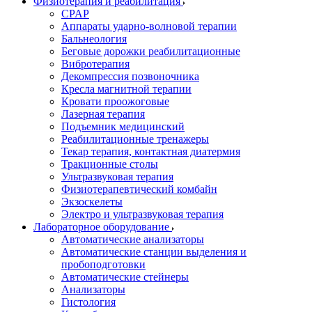
Физиотерапия и реабилитация
CPAP
Аппараты ударно-волновой терапии
Бальнеология
Беговые дорожки реабилитационные
Вибротерапия
Декомпрессия позвоночника
Кресла магнитной терапии
Кровати проожоговые
Лазерная терапия
Подъемник медицинский
Реабилитационные тренажеры
Текар терапия, контактная диатермия
Тракционные столы
Ультразвуковая терапия
Физиотерапевтический комбайн
Экзоскелеты
Электро и ультразвуковая терапия
Лабораторное оборудование
Автоматические анализаторы
Автоматические станции выделения и
пробоподготовки
Автоматические стейнеры
Анализаторы
Гистология