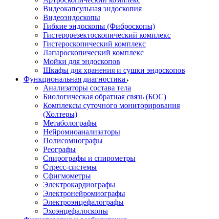
Видеокапсульная эндоскопия
Видеоэндоскопы
Гибкие эндоскопы (Фиброcкопы)
Гистерорезектоскопический комплекс
Гистероскопический комплекс
Лапароскопический комплекс
Мойки для эндоскопов
Шкафы для хранения и сушки эндоскопов
Функциональная диагностика
Анализаторы состава тела
Биологическая обратная связь (БОС)
Комплексы суточного мониторирования
(Холтеры)
Метаболографы
Нейромиоанализаторы
Полисомнографы
Реографы
Спирографы и спирометры
Стресс-системы
Сфигмометры
Электрокардиографы
Электронейромиографы
Электроэнцефалографы
Эхоэнцефалоскопы