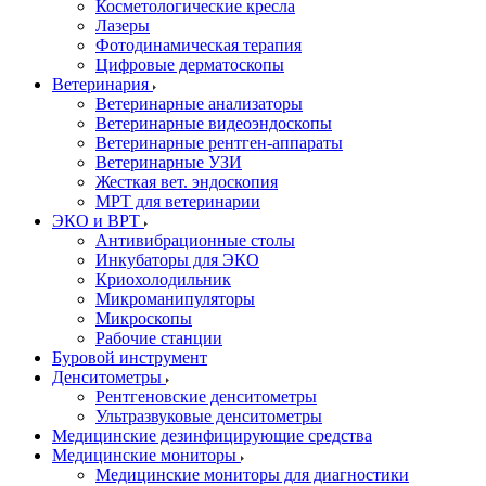
Косметологические кресла
Лазеры
Фотодинамическая терапия
Цифровые дерматоскопы
Ветеринария
Ветеринарные анализаторы
Ветеринарные видеоэндоскопы
Ветеринарные рентген-аппараты
Ветеринарные УЗИ
Жесткая вет. эндоскопия
МРТ для ветеринарии
ЭКО и ВРТ
Антивибрационные столы
Инкубаторы для ЭКО
Криохолодильник
Микроманипуляторы
Микроскопы
Рабочие станции
Буровой инструмент
Денситометры
Рентгеновские денситометры
Ультразвуковые денситометры
Медицинские дезинфицирующие средства
Медицинские мониторы
Медицинские мониторы для диагностики