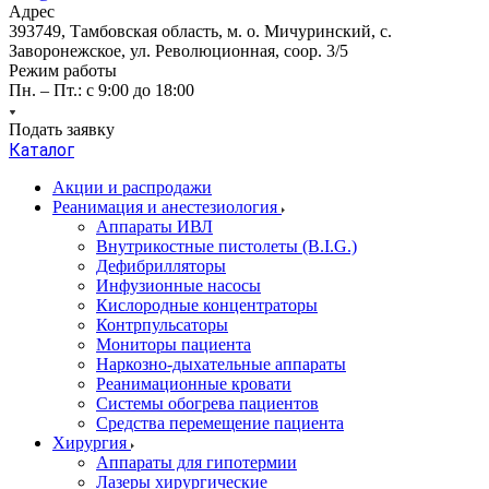
Адрес
393749, Тамбовская область, м. о. Мичуринский, с.
Заворонежское, ул. Революционная, соор. 3/5
Режим работы
Пн. – Пт.: с 9:00 до 18:00
Подать заявку
Каталог
Акции и распродажи
Реанимация и анестезиология
Аппараты ИВЛ
Внутрикостные пистолеты (B.I.G.)
Дефибрилляторы
Инфузионные насосы
Кислородные концентраторы
Контрпульсаторы
Мониторы пациента
Наркозно-дыхательные аппараты
Реанимационные кровати
Системы обогрева пациентов
Средства перемещение пациента
Хирургия
Аппараты для гипотермии
Лазеры хирургические