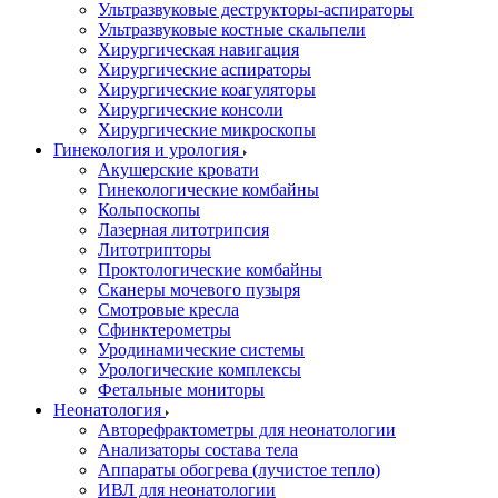
Ультразвуковые деструкторы-аспираторы
Ультразвуковые костные скальпели
Хирургическая навигация
Хирургические аспираторы
Хирургические коагуляторы
Хирургические консоли
Хирургические микроскопы
Гинекология и урология
Акушерские кровати
Гинекологические комбайны
Кольпоскопы
Лазерная литотрипсия
Литотрипторы
Проктологические комбайны
Сканеры мочевого пузыря
Смотровые кресла
Сфинктерометры
Уродинамические системы
Урологические комплексы
Фетальные мониторы
Неонатология
Авторефрактометры для неонатологии
Анализаторы состава тела
Аппараты обогрева (лучистое тепло)
ИВЛ для неонатологии