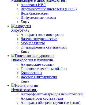
Реанимация и анестезиология
Аппараты ИВЛ
Внутрикостные пистолеты (B.I.G.)
Дефибрилляторы
Инфузионные насосы
Еще
Хирургия
Аппараты для гипотермии
Лазеры хирургические
Морцелляторы
Операционные светильники
Еще
Гинекология и урология
Акушерские кровати
Гинекологические комбайны
Кольпоскопы
Лазерная литотрипсия
Еще
Неонатология
Авторефрактометры для неонатологии
Анализаторы состава тела
Аппараты обогрева (лучистое тепло)