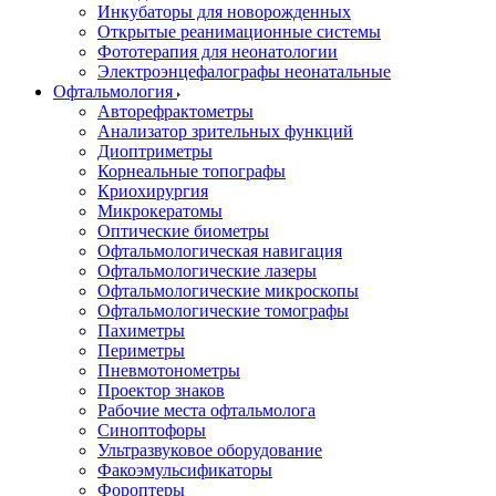
Инкубаторы для новорожденных
Открытые реанимационные системы
Фототерапия для неонатологии
Электроэнцефалографы неонатальные
Офтальмология
Авторефрактометры
Анализатор зрительных функций
Диоптриметры
Корнеальные топографы
Криохирургия
Микрокератомы
Оптические биометры
Офтальмологическая навигация
Офтальмологические лазеры
Офтальмологические микроскопы
Офтальмологические томографы
Пахиметры
Периметры
Пневмотонометры
Проектор знаков
Рабочие места офтальмолога
Синоптофоры
Ультразвуковое оборудование
Факоэмульсификаторы
Фороптеры