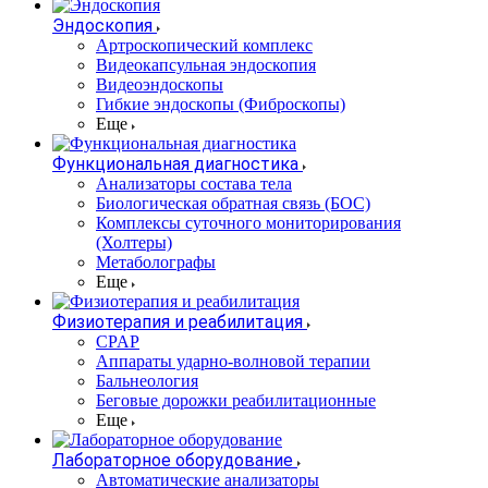
Эндоскопия
Артроскопический комплекс
Видеокапсульная эндоскопия
Видеоэндоскопы
Гибкие эндоскопы (Фиброcкопы)
Еще
Функциональная диагностика
Анализаторы состава тела
Биологическая обратная связь (БОС)
Комплексы суточного мониторирования
(Холтеры)
Метаболографы
Еще
Физиотерапия и реабилитация
CPAP
Аппараты ударно-волновой терапии
Бальнеология
Беговые дорожки реабилитационные
Еще
Лабораторное оборудование
Автоматические анализаторы