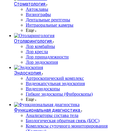
Стоматология
Автоклавы
Визиографы
Дентальные рентгены
Интраоральные камеры
Еще
Отоларингология
Лор комбайны
Лор кресла
Лор принадлежности
Лор эндоскопия
Эндоскопия
Артроскопический комплекс
Видеокапсульная эндоскопия
Видеоэндоскопы
Гибкие эндоскопы (Фиброcкопы)
Еще
Функциональная диагностика
Анализаторы состава тела
Биологическая обратная связь (БОС)
Комплексы суточного мониторирования