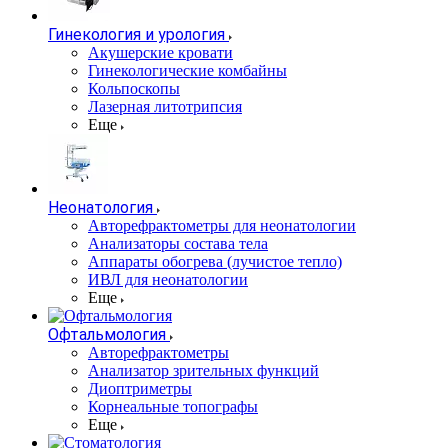
Гинекология и урология
Акушерские кровати
Гинекологические комбайны
Кольпоскопы
Лазерная литотрипсия
Еще
Неонатология
Авторефрактометры для неонатологии
Анализаторы состава тела
Аппараты обогрева (лучистое тепло)
ИВЛ для неонатологии
Еще
Офтальмология
Авторефрактометры
Анализатор зрительных функций
Диоптриметры
Корнеальные топографы
Еще