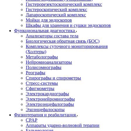
Гистерорезектоскопический комплекс
Гистероскопический комплекс
Лапароскопический комплекс
Мойки для эндоскопов
Шкафы для хранения и сушки эндоскопов
Функциональная диагностика
Анализаторы состава тела
Биологическая обратная связь (БОС)
Комплексы суточного мониторирования
(Холтеры)
Метаболографы
Нейромиоанализаторы
Полисомнографы
Реографы
Спирографы и спирометры
Стресс-системы
Сфигмометры
Электрокардиографы
Электронейромиографы
Электроэнцефалографы
Эхоэнцефалоскопы
Физиотерапия и реабилитация
CPAP
Аппараты ударно-волновой терапии
Бальнеология