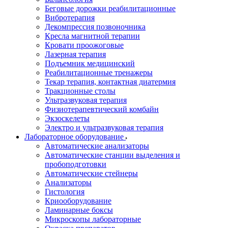
Беговые дорожки реабилитационные
Вибротерапия
Декомпрессия позвоночника
Кресла магнитной терапии
Кровати проожоговые
Лазерная терапия
Подъемник медицинский
Реабилитационные тренажеры
Текар терапия, контактная диатермия
Тракционные столы
Ультразвуковая терапия
Физиотерапевтический комбайн
Экзоскелеты
Электро и ультразвуковая терапия
Лабораторное оборудование
Автоматические анализаторы
Автоматические станции выделения и
пробоподготовки
Автоматические стейнеры
Анализаторы
Гистология
Криооборудование
Ламинарные боксы
Микроскопы лабораторные