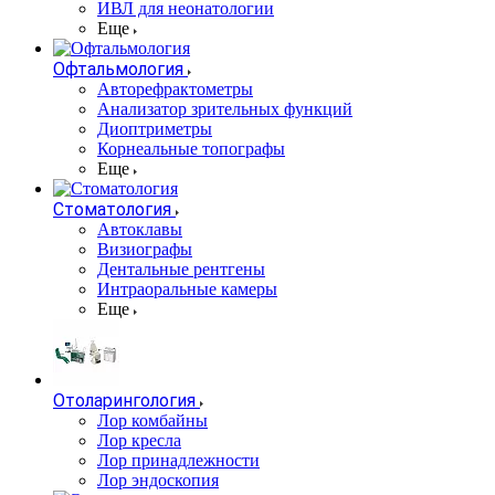
ИВЛ для неонатологии
Еще
Офтальмология
Авторефрактометры
Анализатор зрительных функций
Диоптриметры
Корнеальные топографы
Еще
Стоматология
Автоклавы
Визиографы
Дентальные рентгены
Интраоральные камеры
Еще
Отоларингология
Лор комбайны
Лор кресла
Лор принадлежности
Лор эндоскопия