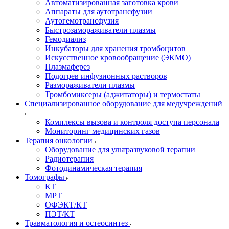
Автоматизированная заготовка крови
Аппараты для аутотрансфузии
Аутогемотрансфузия
Быстрозамораживатели плазмы
Гемодиализ
Инкубаторы для хранения тромбоцитов
Искусственное кровообращение (ЭКМО)
Плазмаферез
Подогрев инфузионных растворов
Размораживатели плазмы
Тромбомиксеры (аджитаторы) и термостаты
Специализированное оборудование для медучреждений
Комплексы вызова и контроля доступа персонала
Мониторинг медицинских газов
Терапия онкологии
Оборудование для ультразвуковой терапии
Радиотерапия
Фотодинамическая терапия
Томографы
КТ
МРТ
ОФЭКТ/КТ
ПЭТ/КТ
Травматология и остеосинтез