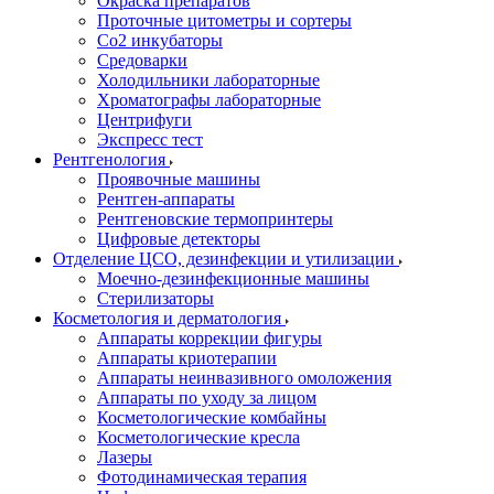
Окраска препаратов
Проточные цитометры и сортеры
Со2 инкубаторы
Средоварки
Холодильники лабораторные
Хроматографы лабораторные
Центрифуги
Экспресс тест
Рентгенология
Проявочные машины
Рентген-аппараты
Рентгеновские термопринтеры
Цифровые детекторы
Отделение ЦСО, дезинфекции и утилизации
Моечно-дезинфекционные машины
Стерилизаторы
Косметология и дерматология
Аппараты коррекции фигуры
Аппараты криотерапии
Аппараты неинвазивного омоложения
Аппараты по уходу за лицом
Косметологические комбайны
Косметологические кресла
Лазеры
Фотодинамическая терапия