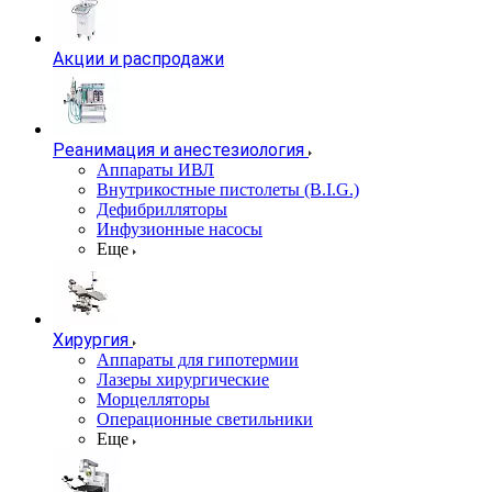
Акции и распродажи
Реанимация и анестезиология
Аппараты ИВЛ
Внутрикостные пистолеты (B.I.G.)
Дефибрилляторы
Инфузионные насосы
Еще
Хирургия
Аппараты для гипотермии
Лазеры хирургические
Морцелляторы
Операционные светильники
Еще