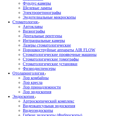
Фундус-камеры
Щелевые лампы
Электроретинографы
Эндотелиальные микроскопы
Стоматология
Автоклавы
Визиографы
Дентальные рентгены
Интраоральные камеры
Лазеры стоматологические
Порошкоструйные аппараты AIR FLOW
Стоматологические проявочные машины
Стоматологические томографы
Стоматологические установки
Физиодиспенсеры
Отоларингология
Лор комбайны
Лор кресла
Лор принадлежности
Лор эндоскопия
Эндоскопия
Артроскопический комплекс
Видеокапсульная эндоскопия
Видеоэндоскопы
Гибкие эндоскопы (Фиброcкопы)