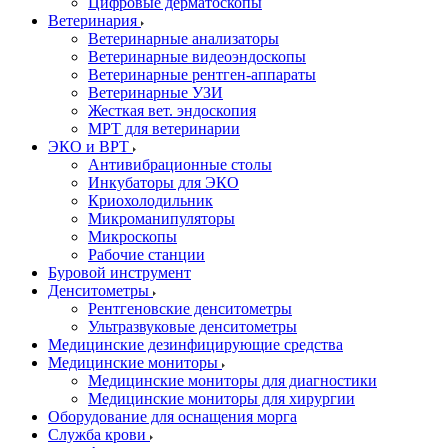
Цифровые дерматоскопы
Ветеринария
Ветеринарные анализаторы
Ветеринарные видеоэндоскопы
Ветеринарные рентген-аппараты
Ветеринарные УЗИ
Жесткая вет. эндоскопия
МРТ для ветеринарии
ЭКО и ВРТ
Антивибрационные столы
Инкубаторы для ЭКО
Криохолодильник
Микроманипуляторы
Микроскопы
Рабочие станции
Буровой инструмент
Денситометры
Рентгеновские денситометры
Ультразвуковые денситометры
Медицинские дезинфицирующие средства
Медицинские мониторы
Медицинские мониторы для диагностики
Медицинские мониторы для хирургии
Оборудование для оснащения морга
Служба крови