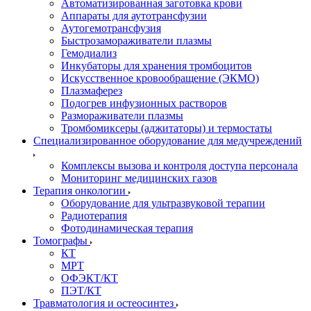
Автоматизированная заготовка крови
Аппараты для аутотрансфузии
Аутогемотрансфузия
Быстрозамораживатели плазмы
Гемодиализ
Инкубаторы для хранения тромбоцитов
Искусственное кровообращение (ЭКМО)
Плазмаферез
Подогрев инфузионных растворов
Размораживатели плазмы
Тромбомиксеры (аджитаторы) и термостаты
Специализированное оборудование для медучреждений
Комплексы вызова и контроля доступа персонала
Мониторинг медицинских газов
Терапия онкологии
Оборудование для ультразвуковой терапии
Радиотерапия
Фотодинамическая терапия
Томографы
КТ
МРТ
ОФЭКТ/КТ
ПЭТ/КТ
Травматология и остеосинтез