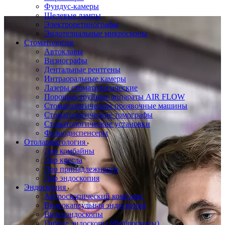
Фундус-камеры
Щелевые лампы
Электроретинографы
Эндотелиальные микроскопы
Стоматология
Автоклавы
Визиографы
Дентальные рентгены
Интраоральные камеры
Лазеры стоматологические
Порошкоструйные аппараты AIR FLOW
Стоматологические проявочные машины
Стоматологические томографы
Стоматологические установки
Физиодиспенсеры
Отоларингология
Лор комбайны
Лор кресла
Лор принадлежности
Лор эндоскопия
Эндоскопия
Артроскопический комплекс
Видеокапсульная эндоскопия
Видеоэндоскопы
Гибкие эндоскопы (Фиброcкопы)