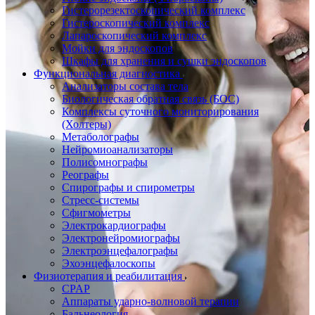
Гистерорезектоскопический комплекс
Гистероскопический комплекс
Лапароскопический комплекс
Мойки для эндоскопов
Шкафы для хранения и сушки эндоскопов
Функциональная диагностика
Анализаторы состава тела
Биологическая обратная связь (БОС)
Комплексы суточного мониторирования
(Холтеры)
Метаболографы
Нейромиоанализаторы
Полисомнографы
Реографы
Спирографы и спирометры
Стресс-системы
Сфигмометры
Электрокардиографы
Электронейромиографы
Электроэнцефалографы
Эхоэнцефалоскопы
Физиотерапия и реабилитация
CPAP
Аппараты ударно-волновой терапии
Бальнеология