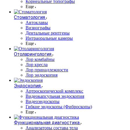
Корнеальные топографы
Еще
Стоматология
Автоклавы
Визиографы
Дентальные рентгены
Интраоральные камеры
Еще
Отоларингология
Лор комбайны
Лор кресла
Лор принадлежности
Лор эндоскопия
Эндоскопия
Артроскопический комплекс
Видеокапсульная эндоскопия
Видеоэндоскопы
Гибкие эндоскопы (Фиброcкопы)
Еще
Функциональная диагностика
Анализаторы состава тела