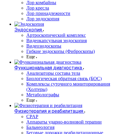
Лор комбайны
Лор кресла
Лор принадлежности
Лор эндоскопия
Эндоскопия
Артроскопический комплекс
Видеокапсульная эндоскопия
Видеоэндоскопы
Гибкие эндоскопы (Фиброcкопы)
Еще
Функциональная диагностика
Анализаторы состава тела
Биологическая обратная связь (БОС)
Комплексы суточного мониторирования
(Холтеры)
Метаболографы
Еще
Физиотерапия и реабилитация
CPAP
Аппараты ударно-волновой терапии
Бальнеология
Беговые дорожки реабилитационные