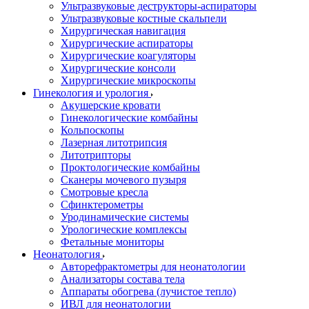
Ультразвуковые деструкторы-аспираторы
Ультразвуковые костные скальпели
Хирургическая навигация
Хирургические аспираторы
Хирургические коагуляторы
Хирургические консоли
Хирургические микроскопы
Гинекология и урология
Акушерские кровати
Гинекологические комбайны
Кольпоскопы
Лазерная литотрипсия
Литотрипторы
Проктологические комбайны
Сканеры мочевого пузыря
Смотровые кресла
Сфинктерометры
Уродинамические системы
Урологические комплексы
Фетальные мониторы
Неонатология
Авторефрактометры для неонатологии
Анализаторы состава тела
Аппараты обогрева (лучистое тепло)
ИВЛ для неонатологии