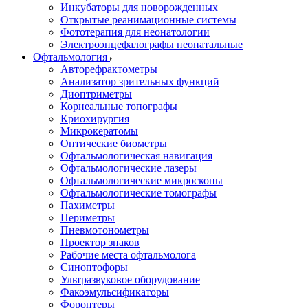
Инкубаторы для новорожденных
Открытые реанимационные системы
Фототерапия для неонатологии
Электроэнцефалографы неонатальные
Офтальмология
Авторефрактометры
Анализатор зрительных функций
Диоптриметры
Корнеальные топографы
Криохирургия
Микрокератомы
Оптические биометры
Офтальмологическая навигация
Офтальмологические лазеры
Офтальмологические микроскопы
Офтальмологические томографы
Пахиметры
Периметры
Пневмотонометры
Проектор знаков
Рабочие места офтальмолога
Синоптофоры
Ультразвуковое оборудование
Факоэмульсификаторы
Фороптеры