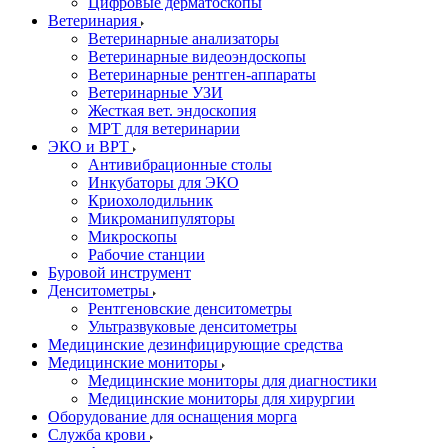
Цифровые дерматоскопы
Ветеринария
Ветеринарные анализаторы
Ветеринарные видеоэндоскопы
Ветеринарные рентген-аппараты
Ветеринарные УЗИ
Жесткая вет. эндоскопия
МРТ для ветеринарии
ЭКО и ВРТ
Антивибрационные столы
Инкубаторы для ЭКО
Криохолодильник
Микроманипуляторы
Микроскопы
Рабочие станции
Буровой инструмент
Денситометры
Рентгеновские денситометры
Ультразвуковые денситометры
Медицинские дезинфицирующие средства
Медицинские мониторы
Медицинские мониторы для диагностики
Медицинские мониторы для хирургии
Оборудование для оснащения морга
Служба крови