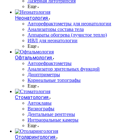
Лазерная литотрипсия
Еще
Неонатология
Авторефрактометры для неонатологии
Анализаторы состава тела
Аппараты обогрева (лучистое тепло)
ИВЛ для неонатологии
Еще
Офтальмология
Авторефрактометры
Анализатор зрительных функций
Диоптриметры
Корнеальные топографы
Еще
Стоматология
Автоклавы
Визиографы
Дентальные рентгены
Интраоральные камеры
Еще
Отоларингология