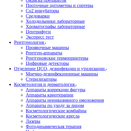
Окраска препаратов
Проточные цитометры и сортеры
Со2 инкубаторы
Средоварки
Холодильники лабораторные
Хроматографы лабораторные
Центрифуги
Экспресс тест
Рентгенология
Проявочные машины
Рентген-аппараты
Рентгеновские термопринтеры
Цифровые детекторы
Отделение ЦСО, дезинфекции и утилизации
Моечно-дезинфекционные машины
Стерилизаторы
Косметология и дерматология
Аппараты коррекции фигуры
Аппараты криотерапии
Аппараты неинвазивного омоложения
Аппараты по уходу за лицом
Косметологические комбайны
Косметологические кресла
Лазеры
Фотодинамическая терапия