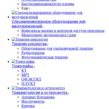
Быстрозамораживатели плазмы
Еще
Специализированное оборудование для
медучреждений
Комплексы вызова и контроля доступа персонала
Мониторинг медицинских газов
Терапия онкологии
Оборудование для ультразвуковой терапии
Радиотерапия
Фотодинамическая терапия
Томографы
КТ
МРТ
ОФЭКТ/КТ
ПЭТ/КТ
Травматология и остеосинтез
Аппарат Илизарова
Инструменты
Крючки