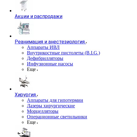
Акции и распродажи
Реанимация и анестезиология
Аппараты ИВЛ
Внутрикостные пистолеты (B.I.G.)
Дефибрилляторы
Инфузионные насосы
Еще
Хирургия
Аппараты для гипотермии
Лазеры хирургические
Морцелляторы
Операционные светильники
Еще