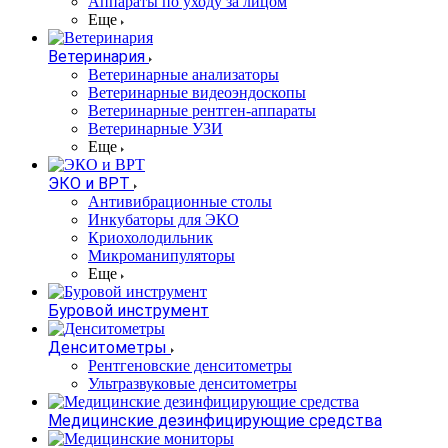
Аппараты по уходу за лицом
Еще
Ветеринария
Ветеринарные анализаторы
Ветеринарные видеоэндоскопы
Ветеринарные рентген-аппараты
Ветеринарные УЗИ
Еще
ЭКО и ВРТ
Антивибрационные столы
Инкубаторы для ЭКО
Криохолодильник
Микроманипуляторы
Еще
Буровой инструмент
Денситометры
Рентгеновские денситометры
Ультразвуковые денситометры
Медицинские дезинфицирующие средства