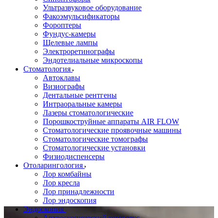
Ультразвуковое оборудование
Факоэмульсификаторы
Фороптеры
Фундус-камеры
Щелевые лампы
Электроретинографы
Эндотелиальные микроскопы
Стоматология
Автоклавы
Визиографы
Дентальные рентгены
Интраоральные камеры
Лазеры стоматологические
Порошкоструйные аппараты AIR FLOW
Стоматологические проявочные машины
Стоматологические томографы
Стоматологические установки
Физиодиспенсеры
Отоларингология
Лор комбайны
Лор кресла
Лор принадлежности
Лор эндоскопия
Эндоскопия
Артроскопический комплекс