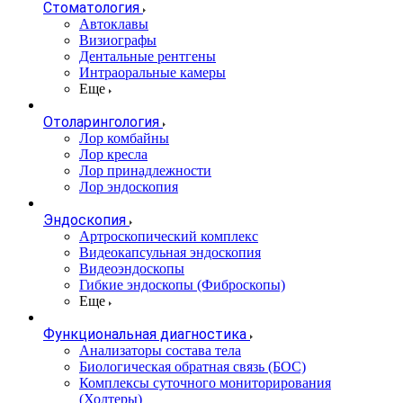
Стоматология
Автоклавы
Визиографы
Дентальные рентгены
Интраоральные камеры
Еще
Отоларингология
Лор комбайны
Лор кресла
Лор принадлежности
Лор эндоскопия
Эндоскопия
Артроскопический комплекс
Видеокапсульная эндоскопия
Видеоэндоскопы
Гибкие эндоскопы (Фиброcкопы)
Еще
Функциональная диагностика
Анализаторы состава тела
Биологическая обратная связь (БОС)
Комплексы суточного мониторирования
(Холтеры)