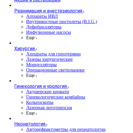
Реанимация и анестезиология
Аппараты ИВЛ
Внутрикостные пистолеты (B.I.G.)
Дефибрилляторы
Инфузионные насосы
Еще
Хирургия
Аппараты для гипотермии
Лазеры хирургические
Морцелляторы
Операционные светильники
Еще
Гинекология и урология
Акушерские кровати
Гинекологические комбайны
Кольпоскопы
Лазерная литотрипсия
Еще
Неонатология
Авторефрактометры для неонатологии