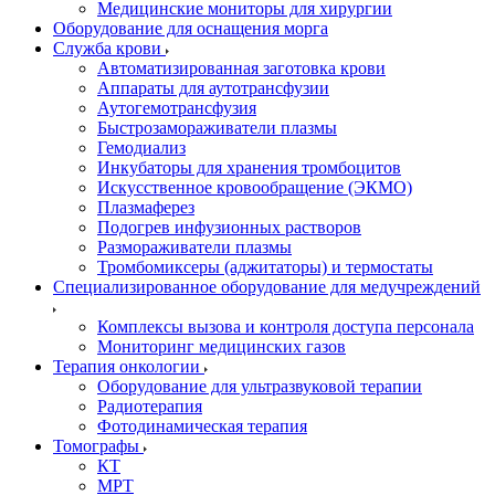
Медицинские мониторы для хирургии
Оборудование для оснащения морга
Служба крови
Автоматизированная заготовка крови
Аппараты для аутотрансфузии
Аутогемотрансфузия
Быстрозамораживатели плазмы
Гемодиализ
Инкубаторы для хранения тромбоцитов
Искусственное кровообращение (ЭКМО)
Плазмаферез
Подогрев инфузионных растворов
Размораживатели плазмы
Тромбомиксеры (аджитаторы) и термостаты
Специализированное оборудование для медучреждений
Комплексы вызова и контроля доступа персонала
Мониторинг медицинских газов
Терапия онкологии
Оборудование для ультразвуковой терапии
Радиотерапия
Фотодинамическая терапия
Томографы
КТ
МРТ