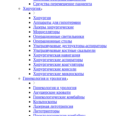
Средства перемещение пациента
Хирургия
Хирургия
Аппараты для гипотермии
Лазеры хирургические
Морцелляторы
Операционные светильники
Операционные столы
Ультразвуковые деструкторы-аспираторы
Ультразвуковые костные скальпели
Хирургическая навигация
Хирургические аспираторы
Хирургические коагуляторы
Хирургические консоли
Хирургические микроскопы
Гинекология и урология
Гинекология и урология
Акушерские кровати
Гинекологические комбайны
Кольпоскопы
Лазерная литотрипсия
Литотрипторы
Проктологические комбайны