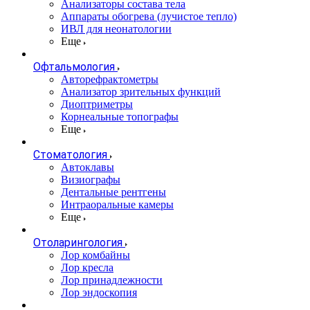
Анализаторы состава тела
Аппараты обогрева (лучистое тепло)
ИВЛ для неонатологии
Еще
Офтальмология
Авторефрактометры
Анализатор зрительных функций
Диоптриметры
Корнеальные топографы
Еще
Стоматология
Автоклавы
Визиографы
Дентальные рентгены
Интраоральные камеры
Еще
Отоларингология
Лор комбайны
Лор кресла
Лор принадлежности
Лор эндоскопия