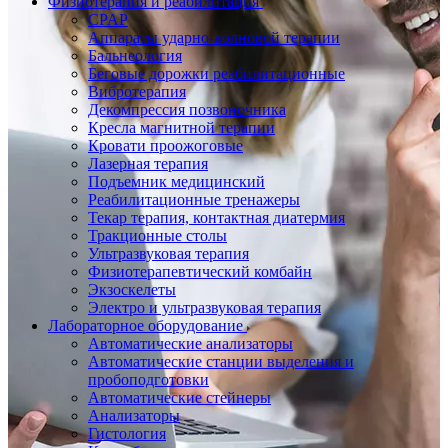
Физиотерапия и реабилитация
CPAP
Аппараты ударно-волновой терапии
Бальнеология
Беговые дорожки реабилитационные
Вибротерапия
Декомпрессия позвоночника
Кресла магнитной терапии
Кровати проожоговые
Лазерная терапия
Подъемник медицинский
Реабилитационные тренажеры
Текар терапия, контактная диатермия
Тракционные столы
Ультразвуковая терапия
Физиотерапевтический комбайн
Экзоскелеты
Электро и ультразвуковая терапия
Лабораторное оборудование
Автоматические анализаторы
Автоматические станции выделения и
пробоподготовки
Автоматические стейнеры
Анализаторы
Гистология