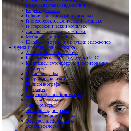
Видеокапсульная эндоскопия
Видеоэндоскопы
Гибкие эндоскопы (Фиброcкопы)
Гистерорезектоскопический комплекс
Гистероскопический комплекс
Лапароскопический комплекс
Мойки для эндоскопов
Шкафы для хранения и сушки эндоскопов
Функциональная диагностика
Анализаторы состава тела
Биологическая обратная связь (БОС)
Комплексы суточного мониторирования
(Холтеры)
Метаболографы
Нейромиоанализаторы
Полисомнографы
Реографы
Спирографы и спирометры
Стресс-системы
Сфигмометры
Электрокардиографы
Электронейромиографы
Электроэнцефалографы
Эхоэнцефалоскопы