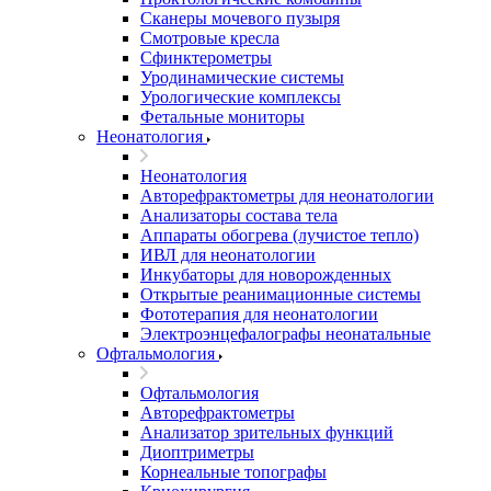
Сканеры мочевого пузыря
Смотровые кресла
Сфинктерометры
Уродинамические системы
Урологические комплексы
Фетальные мониторы
Неонатология
Неонатология
Авторефрактометры для неонатологии
Анализаторы состава тела
Аппараты обогрева (лучистое тепло)
ИВЛ для неонатологии
Инкубаторы для новорожденных
Открытые реанимационные системы
Фототерапия для неонатологии
Электроэнцефалографы неонатальные
Офтальмология
Офтальмология
Авторефрактометры
Анализатор зрительных функций
Диоптриметры
Корнеальные топографы