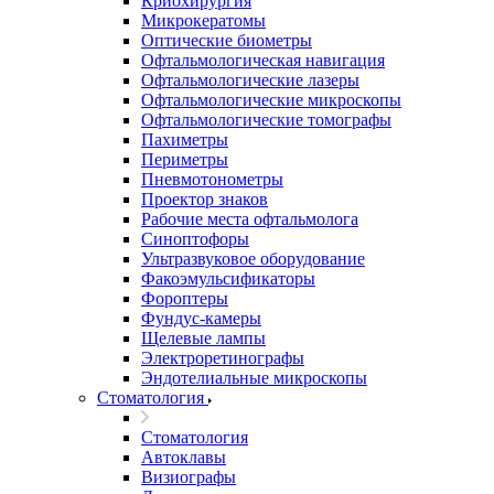
Криохирургия
Микрокератомы
Оптические биометры
Офтальмологическая навигация
Офтальмологические лазеры
Офтальмологические микроскопы
Офтальмологические томографы
Пахиметры
Периметры
Пневмотонометры
Проектор знаков
Рабочие места офтальмолога
Синоптофоры
Ультразвуковое оборудование
Факоэмульсификаторы
Фороптеры
Фундус-камеры
Щелевые лампы
Электроретинографы
Эндотелиальные микроскопы
Стоматология
Стоматология
Автоклавы
Визиографы