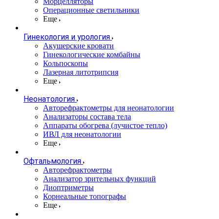
Морцелляторы
Операционные светильники
Еще
Гинекология и урология
Акушерские кровати
Гинекологические комбайны
Кольпоскопы
Лазерная литотрипсия
Еще
Неонатология
Авторефрактометры для неонатологии
Анализаторы состава тела
Аппараты обогрева (лучистое тепло)
ИВЛ для неонатологии
Еще
Офтальмология
Авторефрактометры
Анализатор зрительных функций
Диоптриметры
Корнеальные топографы
Еще