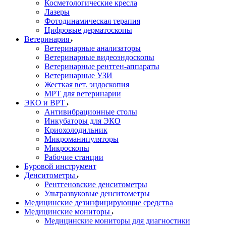
Косметологические кресла
Лазеры
Фотодинамическая терапия
Цифровые дерматоскопы
Ветеринария
Ветеринарные анализаторы
Ветеринарные видеоэндоскопы
Ветеринарные рентген-аппараты
Ветеринарные УЗИ
Жесткая вет. эндоскопия
МРТ для ветеринарии
ЭКО и ВРТ
Антивибрационные столы
Инкубаторы для ЭКО
Криохолодильник
Микроманипуляторы
Микроскопы
Рабочие станции
Буровой инструмент
Денситометры
Рентгеновские денситометры
Ультразвуковые денситометры
Медицинские дезинфицирующие средства
Медицинские мониторы
Медицинские мониторы для диагностики