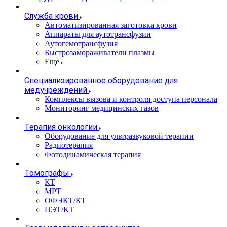
Служба крови
Автоматизированная заготовка крови
Аппараты для аутотрансфузии
Аутогемотрансфузия
Быстрозамораживатели плазмы
Еще
Специализированное оборудование для
медучреждений
Комплексы вызова и контроля доступа персонала
Мониторинг медицинских газов
Терапия онкологии
Оборудование для ультразвуковой терапии
Радиотерапия
Фотодинамическая терапия
Томографы
КТ
МРТ
ОФЭКТ/КТ
ПЭТ/КТ