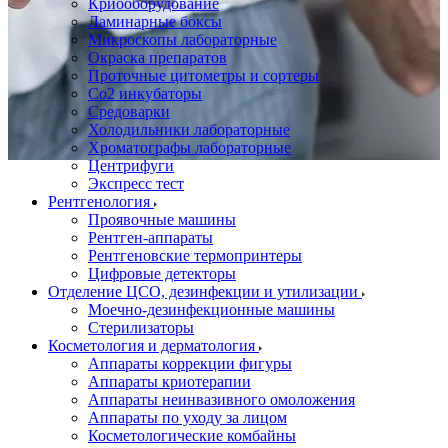
Криооборудование
Ламинарные боксы
Микроскопы лабораторные
Окраска препаратов
Проточные цитометры и сортеры
Со2 инкубаторы
Средоварки
Холодильники лабораторные
Хроматографы лабораторные
Центрифуги
Экспресс тест
Рентгенология
Проявочные машины
Рентген-аппараты
Рентгеновские термопринтеры
Цифровые детекторы
Отделение ЦСО, дезинфекции и утилизации
Моечно-дезинфекционные машины
Стерилизаторы
Косметология и дерматология
Аппараты коррекции фигуры
Аппараты криотерапии
Аппараты неинвазивного омоложения
Аппараты по уходу за лицом
Косметологические комбайны