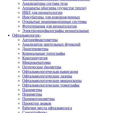
Анализаторы состава тела
Аппараты обогрева (лучистое тепло)
ИВЛ для неонатологии
Инкубаторы для новорожденных
Открытые реанимационные системы
Фототерапия для неонатологии
Электроэнцефалографы неонатальные
Офтальмология
Авторефрактометры
Анализатор зрительных функций
Диоптриметры
Корнеальные топографы
Криохирургия
Микрокератомы
Оптические биометры
Офтальмологическая навигация
Офтальмологические лазеры
Офтальмологические микроскопы
Офтальмологические томографы
Пахиметры
Периметры
Пневмотонометры
Проектор знаков
Рабочие места офтальмолога
Синоптофоры