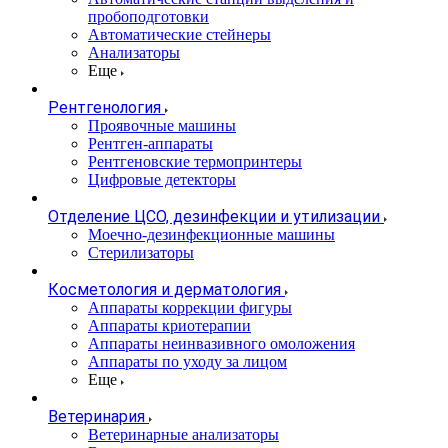
пробоподготовки
Автоматические стейнеры
Анализаторы
Еще
Рентгенология
Проявочные машины
Рентген-аппараты
Рентгеновские термопринтеры
Цифровые детекторы
Отделение ЦСО, дезинфекции и утилизации
Моечно-дезинфекционные машины
Стерилизаторы
Косметология и дерматология
Аппараты коррекции фигуры
Аппараты криотерапии
Аппараты неинвазивного омоложения
Аппараты по уходу за лицом
Еще
Ветеринария
Ветеринарные анализаторы