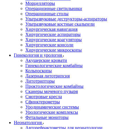
Морцелляторы
Операционные светильники
Операционные столы
Ультразвуковые деструкторы-аспираторы
Ультразвуковые костные скальпели
Хирургическая навигация
Хирургические аспираторы
Хирургические коагуляторы
Хирургические консоли
Хирургические микроскопы
Гинекология и урология
Акушерские кровати
Гинекологические комбайны
Кольпоскопы
Лазерная литотрипсия
Литотрипторы
Проктологические комбайны
Сканеры мочевого пузыря
Смотровые кресла
Сфинктерометры
Уродинамические системы
Урологические комплексы
Фетальные мониторы
Неонатология
Авторефрактометры для неонатологии