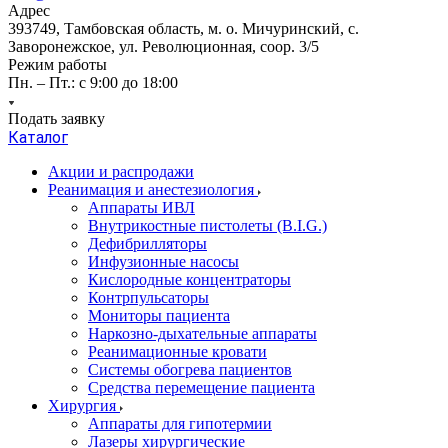
Адрес
393749, Тамбовская область, м. о. Мичуринский, с.
Заворонежское, ул. Революционная, соор. 3/5
Режим работы
Пн. – Пт.: с 9:00 до 18:00
Подать заявку
Каталог
Акции и распродажи
Реанимация и анестезиология
Аппараты ИВЛ
Внутрикостные пистолеты (B.I.G.)
Дефибрилляторы
Инфузионные насосы
Кислородные концентраторы
Контрпульсаторы
Мониторы пациента
Наркозно-дыхательные аппараты
Реанимационные кровати
Системы обогрева пациентов
Средства перемещение пациента
Хирургия
Аппараты для гипотермии
Лазеры хирургические