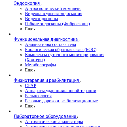
Эндоскопия
Артроскопический комплекс
Видеокапсульная эндоскопия
Видеоэндоскопы
Гибкие эндоскопы (Фиброcкопы)
Еще
Функциональная диагностика
Анализаторы состава тела
Биологическая обратная связь (БОС)
Комплексы суточного мониторирования
(Холтеры)
Метаболографы
Еще
Физиотерапия и реабилитация
CPAP
Аппараты ударно-волновой терапии
Бальнеология
Беговые дорожки реабилитационные
Еще
Лабораторное оборудование
Автоматические анализаторы
Автоматические станции выделения и