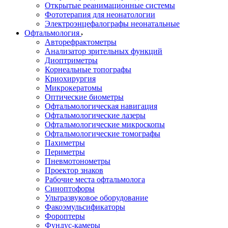
Открытые реанимационные системы
Фототерапия для неонатологии
Электроэнцефалографы неонатальные
Офтальмология
Авторефрактометры
Анализатор зрительных функций
Диоптриметры
Корнеальные топографы
Криохирургия
Микрокератомы
Оптические биометры
Офтальмологическая навигация
Офтальмологические лазеры
Офтальмологические микроскопы
Офтальмологические томографы
Пахиметры
Периметры
Пневмотонометры
Проектор знаков
Рабочие места офтальмолога
Синоптофоры
Ультразвуковое оборудование
Факоэмульсификаторы
Фороптеры
Фундус-камеры