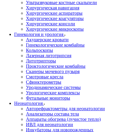
Ультразвуковые костные скальпели
Хирургическая навигация
Хирургические аспираторы
Хирургические коагуляторы
Хирургические консоли
Хирургические микроскопы
Гинекология и урология
Акушерские кровати
Гинекологические комбайны
Кольпоскопы
Лазерная литотрипсия
Литотрипторы
Проктологические комбайны
Сканеры мочевого пузыря
Смотровые кресла
Сфинктерометры
Уродинамические системы
Урологические комплексы
Фетальные мониторы
Неонатология
Авторефрактометры для неонатологии
Анализаторы состава тела
Аппараты обогрева (лучистое тепло)
ИВЛ для неонатологии
Инкубаторы для новорожденных