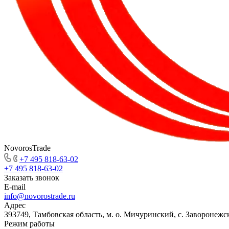
NovorosTrade
+7 495 818-63-02
+7 495 818-63-02
Заказать звонок
E-mail
info@novorostrade.ru
Адрес
393749, Тамбовская область, м. о. Мичуринский, с. Заворонежск
Режим работы