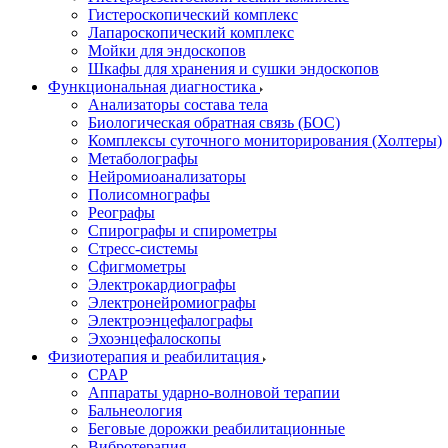
Гистероскопический комплекс
Лапароскопический комплекс
Мойки для эндоскопов
Шкафы для хранения и сушки эндоскопов
Функциональная диагностика
Анализаторы состава тела
Биологическая обратная связь (БОС)
Комплексы суточного мониторирования (Холтеры)
Метаболографы
Нейромиоанализаторы
Полисомнографы
Реографы
Спирографы и спирометры
Стресс-системы
Сфигмометры
Электрокардиографы
Электронейромиографы
Электроэнцефалографы
Эхоэнцефалоскопы
Физиотерапия и реабилитация
CPAP
Аппараты ударно-волновой терапии
Бальнеология
Беговые дорожки реабилитационные
Вибротерапия