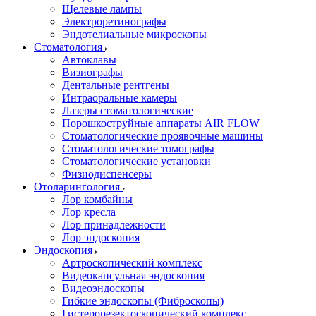
Щелевые лампы
Электроретинографы
Эндотелиальные микроскопы
Стоматология
Автоклавы
Визиографы
Дентальные рентгены
Интраоральные камеры
Лазеры стоматологические
Порошкоструйные аппараты AIR FLOW
Стоматологические проявочные машины
Стоматологические томографы
Стоматологические установки
Физиодиспенсеры
Отоларингология
Лор комбайны
Лор кресла
Лор принадлежности
Лор эндоскопия
Эндоскопия
Артроскопический комплекс
Видеокапсульная эндоскопия
Видеоэндоскопы
Гибкие эндоскопы (Фиброcкопы)
Гистерорезектоскопический комплекс