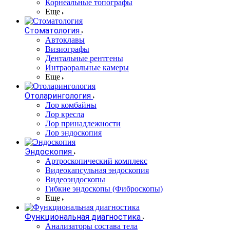
Корнеальные топографы
Еще
Стоматология
Автоклавы
Визиографы
Дентальные рентгены
Интраоральные камеры
Еще
Отоларингология
Лор комбайны
Лор кресла
Лор принадлежности
Лор эндоскопия
Эндоскопия
Артроскопический комплекс
Видеокапсульная эндоскопия
Видеоэндоскопы
Гибкие эндоскопы (Фиброcкопы)
Еще
Функциональная диагностика
Анализаторы состава тела