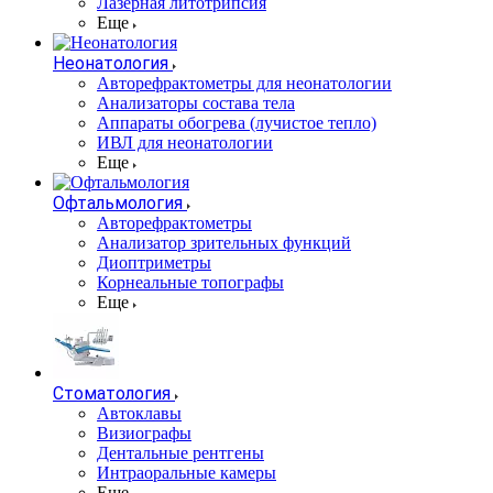
Лазерная литотрипсия
Еще
Неонатология
Авторефрактометры для неонатологии
Анализаторы состава тела
Аппараты обогрева (лучистое тепло)
ИВЛ для неонатологии
Еще
Офтальмология
Авторефрактометры
Анализатор зрительных функций
Диоптриметры
Корнеальные топографы
Еще
Стоматология
Автоклавы
Визиографы
Дентальные рентгены
Интраоральные камеры
Еще