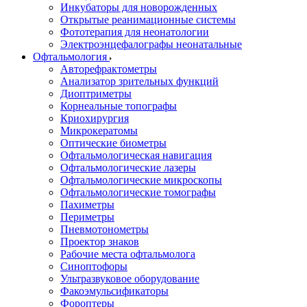
Инкубаторы для новорожденных
Открытые реанимационные системы
Фототерапия для неонатологии
Электроэнцефалографы неонатальные
Офтальмология
Авторефрактометры
Анализатор зрительных функций
Диоптриметры
Корнеальные топографы
Криохирургия
Микрокератомы
Оптические биометры
Офтальмологическая навигация
Офтальмологические лазеры
Офтальмологические микроскопы
Офтальмологические томографы
Пахиметры
Периметры
Пневмотонометры
Проектор знаков
Рабочие места офтальмолога
Синоптофоры
Ультразвуковое оборудование
Факоэмульсификаторы
Фороптеры