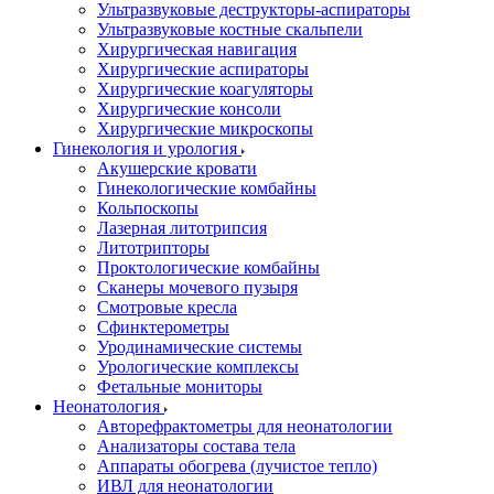
Ультразвуковые деструкторы-аспираторы
Ультразвуковые костные скальпели
Хирургическая навигация
Хирургические аспираторы
Хирургические коагуляторы
Хирургические консоли
Хирургические микроскопы
Гинекология и урология
Акушерские кровати
Гинекологические комбайны
Кольпоскопы
Лазерная литотрипсия
Литотрипторы
Проктологические комбайны
Сканеры мочевого пузыря
Смотровые кресла
Сфинктерометры
Уродинамические системы
Урологические комплексы
Фетальные мониторы
Неонатология
Авторефрактометры для неонатологии
Анализаторы состава тела
Аппараты обогрева (лучистое тепло)
ИВЛ для неонатологии