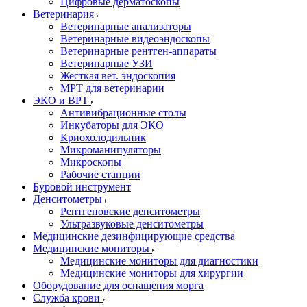
Цифровые дерматоскопы
Ветеринария
Ветеринарные анализаторы
Ветеринарные видеоэндоскопы
Ветеринарные рентген-аппараты
Ветеринарные УЗИ
Жесткая вет. эндоскопия
МРТ для ветеринарии
ЭКО и ВРТ
Антивибрационные столы
Инкубаторы для ЭКО
Криохолодильник
Микроманипуляторы
Микроскопы
Рабочие станции
Буровой инструмент
Денситометры
Рентгеновские денситометры
Ультразвуковые денситометры
Медицинские дезинфицирующие средства
Медицинские мониторы
Медицинские мониторы для диагностики
Медицинские мониторы для хирургии
Оборудование для оснащения морга
Служба крови