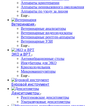
Аппараты криотерапии
Аппараты неинвазивного омоложения
Аппараты по уходу за лицом
Еще
Ветеринария
Ветеринарные анализаторы
Ветеринарные видеоэндоскопы
Ветеринарные рентген-аппараты
Ветеринарные УЗИ
Еще
ЭКО и ВРТ
Антивибрационные столы
Инкубаторы для ЭКО
Криохолодильник
Микроманипуляторы
Еще
Буровой инструмент
Денситометры
Рентгеновские денситометры
Ультразвуковые денситометры