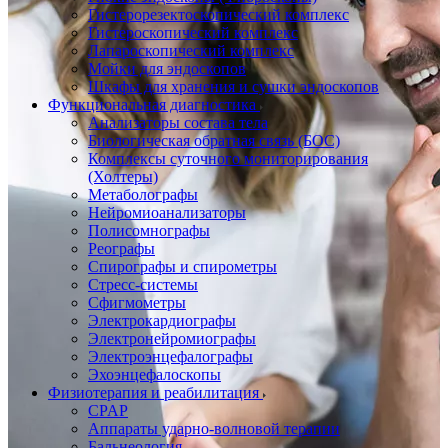
Гистерорезектоскопический комплекс
Гистероскопический комплекс
Лапароскопический комплекс
Мойки для эндоскопов
Шкафы для хранения и сушки эндоскопов
Функциональная диагностика
Анализаторы состава тела
Биологическая обратная связь (БОС)
Комплексы суточного мониторирования
(Холтеры)
Метаболографы
Нейромиоанализаторы
Полисомнографы
Реографы
Спирографы и спирометры
Стресс-системы
Сфигмометры
Электрокардиографы
Электронейромиографы
Электроэнцефалографы
Эхоэнцефалоскопы
Физиотерапия и реабилитация
CPAP
Аппараты ударно-волновой терапии
Бальнеология