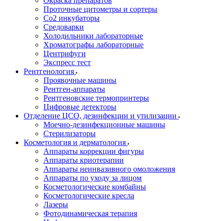
Окраска препаратов
Проточные цитометры и сортеры
Со2 инкубаторы
Средоварки
Холодильники лабораторные
Хроматографы лабораторные
Центрифуги
Экспресс тест
Рентгенология
Проявочные машины
Рентген-аппараты
Рентгеновские термопринтеры
Цифровые детекторы
Отделение ЦСО, дезинфекции и утилизации
Моечно-дезинфекционные машины
Стерилизаторы
Косметология и дерматология
Аппараты коррекции фигуры
Аппараты криотерапии
Аппараты неинвазивного омоложения
Аппараты по уходу за лицом
Косметологические комбайны
Косметологические кресла
Лазеры
Фотодинамическая терапия