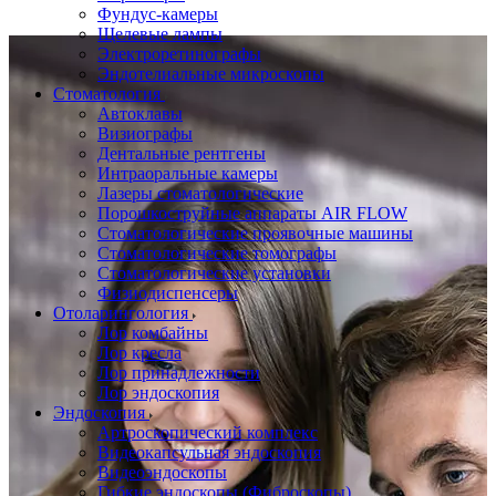
Фундус-камеры
Щелевые лампы
Электроретинографы
Эндотелиальные микроскопы
Стоматология
Автоклавы
Визиографы
Дентальные рентгены
Интраоральные камеры
Лазеры стоматологические
Порошкоструйные аппараты AIR FLOW
Стоматологические проявочные машины
Стоматологические томографы
Стоматологические установки
Физиодиспенсеры
Отоларингология
Лор комбайны
Лор кресла
Лор принадлежности
Лор эндоскопия
Эндоскопия
Артроскопический комплекс
Видеокапсульная эндоскопия
Видеоэндоскопы
Гибкие эндоскопы (Фиброcкопы)