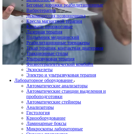
Беговые дорожки реабилитационные
Вибротерапия
Декомпрессия позвоночника
Кресла магнитной терапии
Кровати проожоговые
Лазерная терапия
Подъемник медицинский
Реабилитационные тренажеры
Текар терапия, контактная диатермия
Тракционные столы
Ультразвуковая терапия
Физиотерапевтический комбайн
Экзоскелеты
Электро и ультразвуковая терапия
Лабораторное оборудование
Автоматические анализаторы
Автоматические станции выделения и
пробоподготовки
Автоматические стейнеры
Анализаторы
Гистология
Криооборудование
Ламинарные боксы
Микроскопы лабораторные