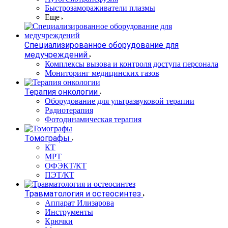
Быстрозамораживатели плазмы
Еще
Специализированное оборудование для
медучреждений
Комплексы вызова и контроля доступа персонала
Мониторинг медицинских газов
Терапия онкологии
Оборудование для ультразвуковой терапии
Радиотерапия
Фотодинамическая терапия
Томографы
КТ
МРТ
ОФЭКТ/КТ
ПЭТ/КТ
Травматология и остеосинтез
Аппарат Илизарова
Инструменты
Крючки