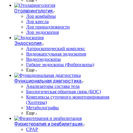
Отоларингология
Лор комбайны
Лор кресла
Лор принадлежности
Лор эндоскопия
Эндоскопия
Артроскопический комплекс
Видеокапсульная эндоскопия
Видеоэндоскопы
Гибкие эндоскопы (Фиброcкопы)
Еще
Функциональная диагностика
Анализаторы состава тела
Биологическая обратная связь (БОС)
Комплексы суточного мониторирования
(Холтеры)
Метаболографы
Еще
Физиотерапия и реабилитация
CPAP