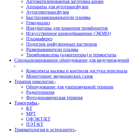
Автоматизированная заготовка крови
Аппараты для аутотрансфузии
Аутогемотрансфузия
Быстрозамораживатели плазмы
Гемодиализ
Инкубаторы для хранения тромбоцитов
Искусственное кровообращение (ЭКМО)
Плазмаферез
Подогрев инфузионных растворов
Размораживатели плазмы
Тромбомиксеры (аджитаторы) и термостаты
Специализированное оборудование для медучреждений
Комплексы вызова и контроля доступа персонала
Мониторинг медицинских газов
Терапия онкологии
Оборудование для ультразвуковой терапии
Радиотерапия
Фотодинамическая терапия
Томографы
КТ
МРТ
ОФЭКТ/КТ
ПЭТ/КТ
Травматология и остеосинтез