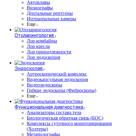
Автоклавы
Визиографы
Дентальные рентгены
Интраоральные камеры
Еще
Отоларингология
Лор комбайны
Лор кресла
Лор принадлежности
Лор эндоскопия
Эндоскопия
Артроскопический комплекс
Видеокапсульная эндоскопия
Видеоэндоскопы
Гибкие эндоскопы (Фиброcкопы)
Еще
Функциональная диагностика
Анализаторы состава тела
Биологическая обратная связь (БОС)
Комплексы суточного мониторирования
(Холтеры)
Метаболографы