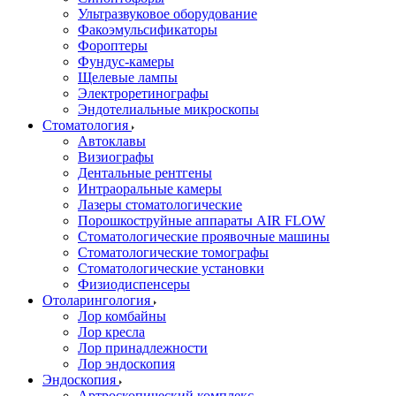
Ультразвуковое оборудование
Факоэмульсификаторы
Фороптеры
Фундус-камеры
Щелевые лампы
Электроретинографы
Эндотелиальные микроскопы
Стоматология
Автоклавы
Визиографы
Дентальные рентгены
Интраоральные камеры
Лазеры стоматологические
Порошкоструйные аппараты AIR FLOW
Стоматологические проявочные машины
Стоматологические томографы
Стоматологические установки
Физиодиспенсеры
Отоларингология
Лор комбайны
Лор кресла
Лор принадлежности
Лор эндоскопия
Эндоскопия
Артроскопический комплекс