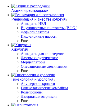
Акции и распродажи
Реанимация и анестезиология
Аппараты ИВЛ
Внутрикостные пистолеты (B.I.G.)
Дефибрилляторы
Инфузионные насосы
Еще
Хирургия
Аппараты для гипотермии
Лазеры хирургические
Морцелляторы
Операционные светильники
Еще
Гинекология и урология
Акушерские кровати
Гинекологические комбайны
Кольпоскопы
Лазерная литотрипсия
Еще