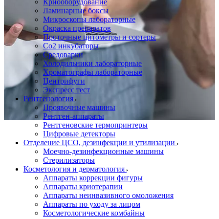
Криооборудование
Ламинарные боксы
Микроскопы лабораторные
Окраска препаратов
Проточные цитометры и сортеры
Со2 инкубаторы
Средоварки
Холодильники лабораторные
Хроматографы лабораторные
Центрифуги
Экспресс тест
Рентгенология
Проявочные машины
Рентген-аппараты
Рентгеновские термопринтеры
Цифровые детекторы
Отделение ЦСО, дезинфекции и утилизации
Моечно-дезинфекционные машины
Стерилизаторы
Косметология и дерматология
Аппараты коррекции фигуры
Аппараты криотерапии
Аппараты неинвазивного омоложения
Аппараты по уходу за лицом
Косметологические комбайны