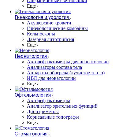
Операционные светильники
Еще
Гинекология и урология
Акушерские кровати
Гинекологические комбайны
Кольпоскопы
Лазерная литотрипсия
Еще
Неонатология
Авторефрактометры для неонатологии
Анализаторы состава тела
Аппараты обогрева (лучистое тепло)
ИВЛ для неонатологии
Еще
Офтальмология
Авторефрактометры
Анализатор зрительных функций
Диоптриметры
Корнеальные топографы
Еще
Стоматология