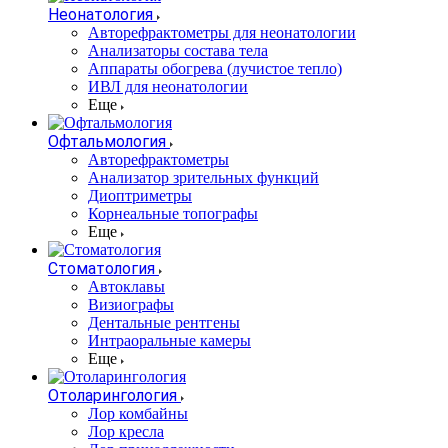
Неонатология
Авторефрактометры для неонатологии
Анализаторы состава тела
Аппараты обогрева (лучистое тепло)
ИВЛ для неонатологии
Еще
Офтальмология
Авторефрактометры
Анализатор зрительных функций
Диоптриметры
Корнеальные топографы
Еще
Стоматология
Автоклавы
Визиографы
Дентальные рентгены
Интраоральные камеры
Еще
Отоларингология
Лор комбайны
Лор кресла