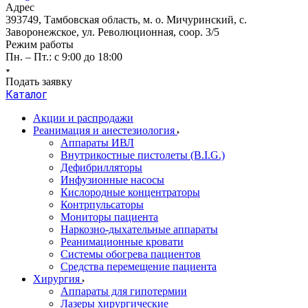
Адрес
393749, Тамбовская область, м. о. Мичуринский, с.
Заворонежское, ул. Революционная, соор. 3/5
Режим работы
Пн. – Пт.: с 9:00 до 18:00
Подать заявку
Каталог
Акции и распродажи
Реанимация и анестезиология
Аппараты ИВЛ
Внутрикостные пистолеты (B.I.G.)
Дефибрилляторы
Инфузионные насосы
Кислородные концентраторы
Контрпульсаторы
Мониторы пациента
Наркозно-дыхательные аппараты
Реанимационные кровати
Системы обогрева пациентов
Средства перемещение пациента
Хирургия
Аппараты для гипотермии
Лазеры хирургические