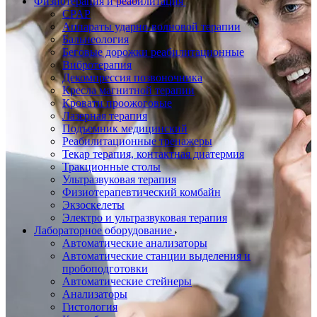
Физиотерапия и реабилитация
CPAP
Аппараты ударно-волновой терапии
Бальнеология
Беговые дорожки реабилитационные
Вибротерапия
Декомпрессия позвоночника
Кресла магнитной терапии
Кровати проожоговые
Лазерная терапия
Подъемник медицинский
Реабилитационные тренажеры
Текар терапия, контактная диатермия
Тракционные столы
Ультразвуковая терапия
Физиотерапевтический комбайн
Экзоскелеты
Электро и ультразвуковая терапия
Лабораторное оборудование
Автоматические анализаторы
Автоматические станции выделения и
пробоподготовки
Автоматические стейнеры
Анализаторы
Гистология