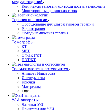
медучреждений
Комплексы вызова и контроля доступа персонала
Мониторинг медицинских газов
Терапия онкологии
Оборудование для ультразвуковой терапии
Радиотерапия
Фотодинамическая терапия
Томографы
КТ
МРТ
ОФЭКТ/КТ
ПЭТ/КТ
Травматология и остеосинтез
Аппарат Илизарова
Инструменты
Крючки
Материалы
Еще
УЗИ-аппараты
Датчики УЗИ
Принтеры для УЗИ