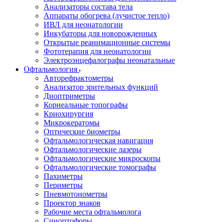
Анализаторы состава тела
Аппараты обогрева (лучистое тепло)
ИВЛ для неонатологии
Инкубаторы для новорожденных
Открытые реанимационные системы
Фототерапия для неонатологии
Электроэнцефалографы неонатальные
Офтальмология
Авторефрактометры
Анализатор зрительных функций
Диоптриметры
Корнеальные топографы
Криохирургия
Микрокератомы
Оптические биометры
Офтальмологическая навигация
Офтальмологические лазеры
Офтальмологические микроскопы
Офтальмологические томографы
Пахиметры
Периметры
Пневмотонометры
Проектор знаков
Рабочие места офтальмолога
Синоптофоры