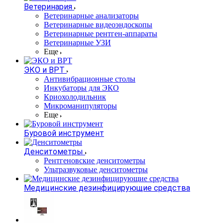
Ветеринария
Ветеринарные анализаторы
Ветеринарные видеоэндоскопы
Ветеринарные рентген-аппараты
Ветеринарные УЗИ
Еще
ЭКО и ВРТ
Антивибрационные столы
Инкубаторы для ЭКО
Криохолодильник
Микроманипуляторы
Еще
Буровой инструмент
Денситометры
Рентгеновские денситометры
Ультразвуковые денситометры
Медицинские дезинфицирующие средства