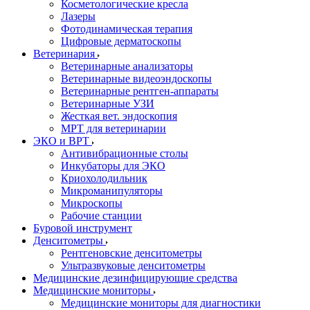
Косметологические кресла
Лазеры
Фотодинамическая терапия
Цифровые дерматоскопы
Ветеринария
Ветеринарные анализаторы
Ветеринарные видеоэндоскопы
Ветеринарные рентген-аппараты
Ветеринарные УЗИ
Жесткая вет. эндоскопия
МРТ для ветеринарии
ЭКО и ВРТ
Антивибрационные столы
Инкубаторы для ЭКО
Криохолодильник
Микроманипуляторы
Микроскопы
Рабочие станции
Буровой инструмент
Денситометры
Рентгеновские денситометры
Ультразвуковые денситометры
Медицинские дезинфицирующие средства
Медицинские мониторы
Медицинские мониторы для диагностики