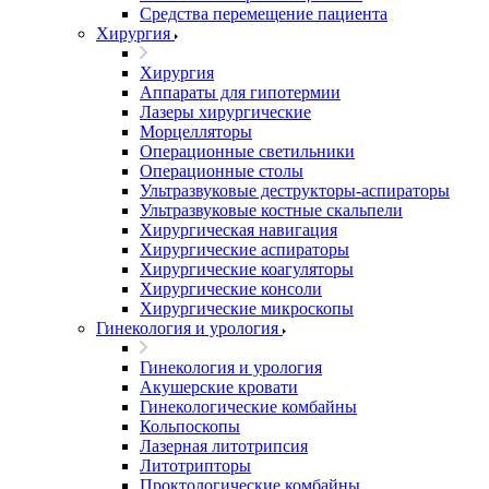
Средства перемещение пациента
Хирургия
Хирургия
Аппараты для гипотермии
Лазеры хирургические
Морцелляторы
Операционные светильники
Операционные столы
Ультразвуковые деструкторы-аспираторы
Ультразвуковые костные скальпели
Хирургическая навигация
Хирургические аспираторы
Хирургические коагуляторы
Хирургические консоли
Хирургические микроскопы
Гинекология и урология
Гинекология и урология
Акушерские кровати
Гинекологические комбайны
Кольпоскопы
Лазерная литотрипсия
Литотрипторы
Проктологические комбайны