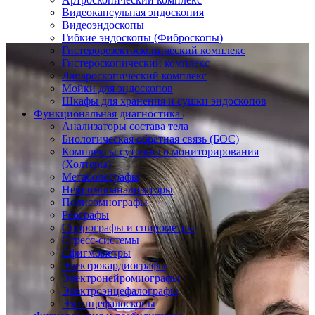
Видеокапсульная эндоскопия
Видеоэндоскопы
Гибкие эндоскопы (Фиброcкопы)
Гистерорезектоскопический комплекс
Гистероскопический комплекс
Лапароскопический комплекс
Мойки для эндоскопов
Шкафы для хранения и сушки эндоскопов
Функциональная диагностика
Анализаторы состава тела
Биологическая обратная связь (БОС)
Комплексы суточного мониторирования
(Холтеры)
Метаболографы
Нейромиоанализаторы
Полисомнографы
Реографы
Спирографы и спирометры
Стресс-системы
Сфигмометры
Электрокардиографы
Электронейромиографы
Электроэнцефалографы
Эхоэнцефалоскопы