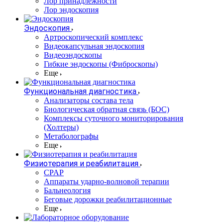
Лор принадлежности
Лор эндоскопия
Эндоскопия
Артроскопический комплекс
Видеокапсульная эндоскопия
Видеоэндоскопы
Гибкие эндоскопы (Фиброcкопы)
Еще
Функциональная диагностика
Анализаторы состава тела
Биологическая обратная связь (БОС)
Комплексы суточного мониторирования
(Холтеры)
Метаболографы
Еще
Физиотерапия и реабилитация
CPAP
Аппараты ударно-волновой терапии
Бальнеология
Беговые дорожки реабилитационные
Еще