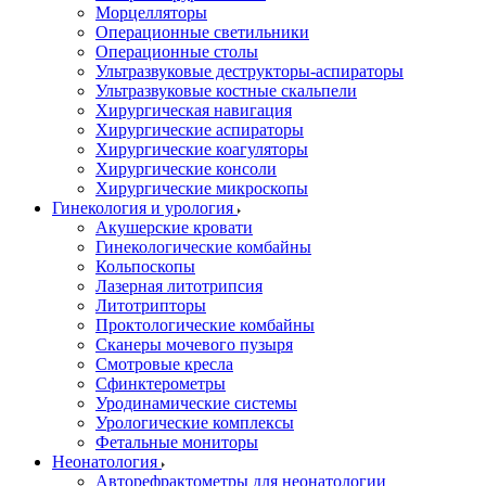
Морцелляторы
Операционные светильники
Операционные столы
Ультразвуковые деструкторы-аспираторы
Ультразвуковые костные скальпели
Хирургическая навигация
Хирургические аспираторы
Хирургические коагуляторы
Хирургические консоли
Хирургические микроскопы
Гинекология и урология
Акушерские кровати
Гинекологические комбайны
Кольпоскопы
Лазерная литотрипсия
Литотрипторы
Проктологические комбайны
Сканеры мочевого пузыря
Смотровые кресла
Сфинктерометры
Уродинамические системы
Урологические комплексы
Фетальные мониторы
Неонатология
Авторефрактометры для неонатологии