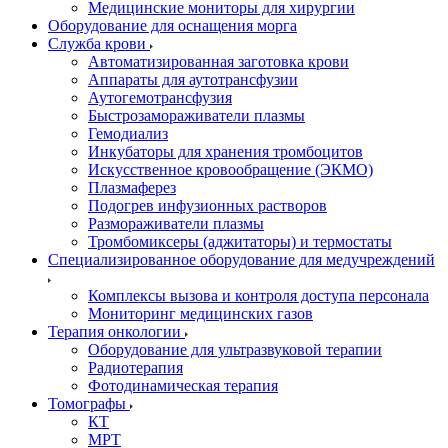
Медицинские мониторы для хирургии
Оборудование для оснащения морга
Служба крови
Автоматизированная заготовка крови
Аппараты для аутотрансфузии
Аутогемотрансфузия
Быстрозамораживатели плазмы
Гемодиализ
Инкубаторы для хранения тромбоцитов
Искусственное кровообращение (ЭКМО)
Плазмаферез
Подогрев инфузионных растворов
Размораживатели плазмы
Тромбомиксеры (аджитаторы) и термостаты
Специализированное оборудование для медучреждений
Комплексы вызова и контроля доступа персонала
Мониторинг медицинских газов
Терапия онкологии
Оборудование для ультразвуковой терапии
Радиотерапия
Фотодинамическая терапия
Томографы
КТ
МРТ