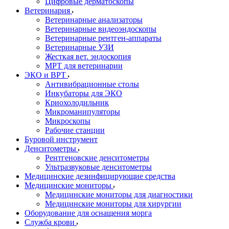
Цифровые дерматоскопы
Ветеринария
Ветеринарные анализаторы
Ветеринарные видеоэндоскопы
Ветеринарные рентген-аппараты
Ветеринарные УЗИ
Жесткая вет. эндоскопия
МРТ для ветеринарии
ЭКО и ВРТ
Антивибрационные столы
Инкубаторы для ЭКО
Криохолодильник
Микроманипуляторы
Микроскопы
Рабочие станции
Буровой инструмент
Денситометры
Рентгеновские денситометры
Ультразвуковые денситометры
Медицинские дезинфицирующие средства
Медицинские мониторы
Медицинские мониторы для диагностики
Медицинские мониторы для хирургии
Оборудование для оснащения морга
Служба крови