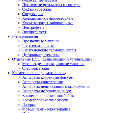
Окраска препаратов
Проточные цитометры и сортеры
Со2 инкубаторы
Средоварки
Холодильники лабораторные
Хроматографы лабораторные
Центрифуги
Экспресс тест
Рентгенология
Проявочные машины
Рентген-аппараты
Рентгеновские термопринтеры
Цифровые детекторы
Отделение ЦСО, дезинфекции и утилизации
Моечно-дезинфекционные машины
Стерилизаторы
Косметология и дерматология
Аппараты коррекции фигуры
Аппараты криотерапии
Аппараты неинвазивного омоложения
Аппараты по уходу за лицом
Косметологические комбайны
Косметологические кресла
Лазеры
Фотодинамическая терапия