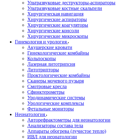
Ультразвуковые деструкторы-аспираторы
Ультразвуковые костные скальпели
Хирургическая навигация
Хирургические аспираторы
Хирургические коагуляторы
Хирургические консоли
Хирургические микроскопы
Гинекология и урология
Акушерские кровати
Гинекологические комбайны
Кольпоскопы
Лазерная литотрипсия
Литотрипторы
Проктологические комбайны
Сканеры мочевого пузыря
Смотровые кресла
Сфинктерометры
Уродинамические системы
Урологические комплексы
Фетальные мониторы
Неонатология
Авторефрактометры для неонатологии
Анализаторы состава тела
Аппараты обогрева (лучистое тепло)
ИВЛ для неонатологии