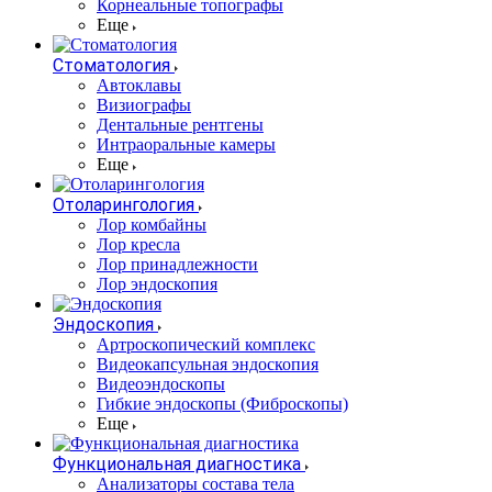
Корнеальные топографы
Еще
Стоматология
Автоклавы
Визиографы
Дентальные рентгены
Интраоральные камеры
Еще
Отоларингология
Лор комбайны
Лор кресла
Лор принадлежности
Лор эндоскопия
Эндоскопия
Артроскопический комплекс
Видеокапсульная эндоскопия
Видеоэндоскопы
Гибкие эндоскопы (Фиброcкопы)
Еще
Функциональная диагностика
Анализаторы состава тела