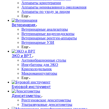
Аппараты криотерапии
Аппараты неинвазивного омоложения
Аппараты по уходу за лицом
Еще
Ветеринария
Ветеринарные анализаторы
Ветеринарные видеоэндоскопы
Ветеринарные рентген-аппараты
Ветеринарные УЗИ
Еще
ЭКО и ВРТ
Антивибрационные столы
Инкубаторы для ЭКО
Криохолодильник
Микроманипуляторы
Еще
Буровой инструмент
Денситометры
Рентгеновские денситометры
Ультразвуковые денситометры