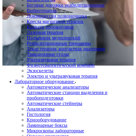
Беговые дорожки реабилитационные
Вибротерапия
Декомпрессия позвоночника
Кресла магнитной терапии
Кровати проожоговые
Лазерная терапия
Подъемник медицинский
Реабилитационные тренажеры
Текар терапия, контактная диатермия
Тракционные столы
Ультразвуковая терапия
Физиотерапевтический комбайн
Экзоскелеты
Электро и ультразвуковая терапия
Лабораторное оборудование
Автоматические анализаторы
Автоматические станции выделения и
пробоподготовки
Автоматические стейнеры
Анализаторы
Гистология
Криооборудование
Ламинарные боксы
Микроскопы лабораторные