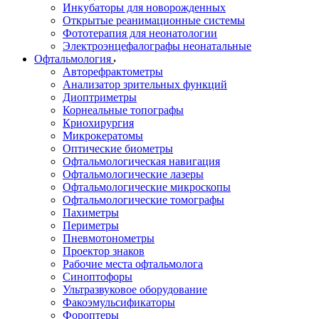
Инкубаторы для новорожденных
Открытые реанимационные системы
Фототерапия для неонатологии
Электроэнцефалографы неонатальные
Офтальмология
Авторефрактометры
Анализатор зрительных функций
Диоптриметры
Корнеальные топографы
Криохирургия
Микрокератомы
Оптические биометры
Офтальмологическая навигация
Офтальмологические лазеры
Офтальмологические микроскопы
Офтальмологические томографы
Пахиметры
Периметры
Пневмотонометры
Проектор знаков
Рабочие места офтальмолога
Синоптофоры
Ультразвуковое оборудование
Факоэмульсификаторы
Фороптеры