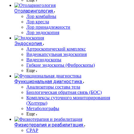
Отоларингология
Лор комбайны
Лор кресла
Лор принадлежности
Лор эндоскопия
Эндоскопия
Артроскопический комплекс
Видеокапсульная эндоскопия
Видеоэндоскопы
Гибкие эндоскопы (Фиброcкопы)
Еще
Функциональная диагностика
Анализаторы состава тела
Биологическая обратная связь (БОС)
Комплексы суточного мониторирования
(Холтеры)
Метаболографы
Еще
Физиотерапия и реабилитация
CPAP