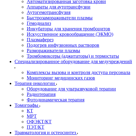
Автоматизированная заготовка крови
Аппараты для аутотрансфузии
Аутогемотрансфузия
Быстрозамораживатели плазмы
Гемодиализ
Инкубаторы для хранения тромбоцитов
Искусственное кровообращение (ЭКМО)
Плазмаферез
Подогрев инфузионных растворов
Размораживатели плазмы
Тромбомиксеры (аджитаторы) и термостаты
Специализированное оборудование для медучреждений
Комплексы вызова и контроля доступа персонала
Мониторинг медицинских газов
Терапия онкологии
Оборудование для ультразвуковой терапии
Радиотерапия
Фотодинамическая терапия
Томографы
КТ
МРТ
ОФЭКТ/КТ
ПЭТ/КТ
Травматология и остеосинтез