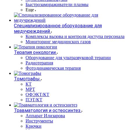
Быстрозамораживатели плазмы
Еще
Специализированное оборудование для
медучреждений
Комплексы вызова и контроля доступа персонала
Мониторинг медицинских газов
Терапия онкологии
Оборудование для ультразвуковой терапии
Радиотерапия
Фотодинамическая терапия
Томографы
КТ
МРТ
ОФЭКТ/КТ
ПЭТ/КТ
Травматология и остеосинтез
Аппарат Илизарова
Инструменты
Крючки