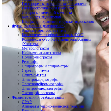
Гистерорезектоскопический комплекс
Гистероскопический комплекс
Лапароскопический комплекс
Мойки для эндоскопов
Шкафы для хранения и сушки эндоскопов
Функциональная диагностика
Анализаторы состава тела
Биологическая обратная связь (БОС)
Комплексы суточного мониторирования
(Холтеры)
Метаболографы
Нейромиоанализаторы
Полисомнографы
Реографы
Спирографы и спирометры
Стресс-системы
Сфигмометры
Электрокардиографы
Электронейромиографы
Электроэнцефалографы
Эхоэнцефалоскопы
Физиотерапия и реабилитация
CPAP
Аппараты ударно-волновой терапии
Бальнеология