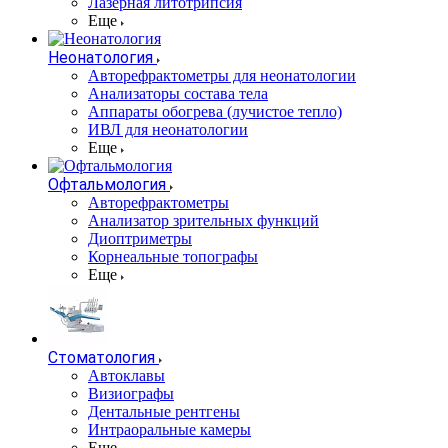
Лазерная литотрипсия
Еще
Неонатология
Авторефрактометры для неонатологии
Анализаторы состава тела
Аппараты обогрева (лучистое тепло)
ИВЛ для неонатологии
Еще
Офтальмология
Авторефрактометры
Анализатор зрительных функций
Диоптриметры
Корнеальные топографы
Еще
Стоматология
Автоклавы
Визиографы
Дентальные рентгены
Интраоральные камеры
Еще