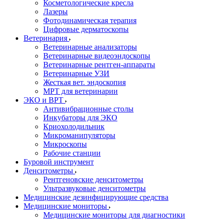
Косметологические кресла
Лазеры
Фотодинамическая терапия
Цифровые дерматоскопы
Ветеринария
Ветеринарные анализаторы
Ветеринарные видеоэндоскопы
Ветеринарные рентген-аппараты
Ветеринарные УЗИ
Жесткая вет. эндоскопия
МРТ для ветеринарии
ЭКО и ВРТ
Антивибрационные столы
Инкубаторы для ЭКО
Криохолодильник
Микроманипуляторы
Микроскопы
Рабочие станции
Буровой инструмент
Денситометры
Рентгеновские денситометры
Ультразвуковые денситометры
Медицинские дезинфицирующие средства
Медицинские мониторы
Медицинские мониторы для диагностики