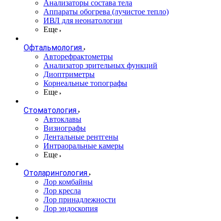
Анализаторы состава тела
Аппараты обогрева (лучистое тепло)
ИВЛ для неонатологии
Еще
Офтальмология
Авторефрактометры
Анализатор зрительных функций
Диоптриметры
Корнеальные топографы
Еще
Стоматология
Автоклавы
Визиографы
Дентальные рентгены
Интраоральные камеры
Еще
Отоларингология
Лор комбайны
Лор кресла
Лор принадлежности
Лор эндоскопия