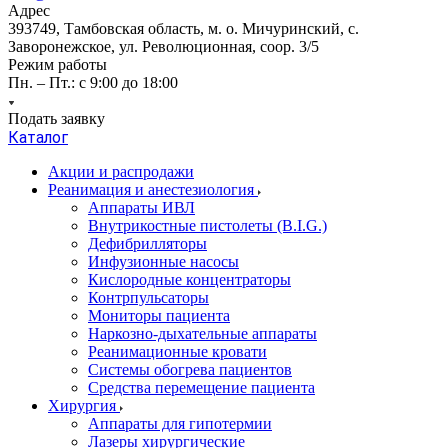
Адрес
393749, Тамбовская область, м. о. Мичуринский, с.
Заворонежское, ул. Революционная, соор. 3/5
Режим работы
Пн. – Пт.: с 9:00 до 18:00
Подать заявку
Каталог
Акции и распродажи
Реанимация и анестезиология
Аппараты ИВЛ
Внутрикостные пистолеты (B.I.G.)
Дефибрилляторы
Инфузионные насосы
Кислородные концентраторы
Контрпульсаторы
Мониторы пациента
Наркозно-дыхательные аппараты
Реанимационные кровати
Системы обогрева пациентов
Средства перемещение пациента
Хирургия
Аппараты для гипотермии
Лазеры хирургические