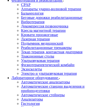
Физиотерапия и реабилитация
CPAP
Аппараты ударно-волновой терапии
Бальнеология
Беговые дорожки реабилитационные
Вибротерапия
Декомпрессия позвоночника
Кресла магнитной терапии
Кровати проожоговые
Лазерная терапия
Подъемник медицинский
Реабилитационные тренажеры
Текар терапия, контактная диатермия
Тракционные столы
Ультразвуковая терапия
Физиотерапевтический комбайн
Экзоскелеты
Электро и ультразвуковая терапия
Лабораторное оборудование
Автоматические анализаторы
Автоматические станции выделения и
пробоподготовки
Автоматические стейнеры
Анализаторы
Гистология