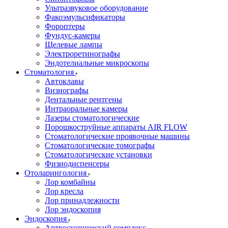
Ультразвуковое оборудование
Факоэмульсификаторы
Фороптеры
Фундус-камеры
Щелевые лампы
Электроретинографы
Эндотелиальные микроскопы
Стоматология
Автоклавы
Визиографы
Дентальные рентгены
Интраоральные камеры
Лазеры стоматологические
Порошкоструйные аппараты AIR FLOW
Стоматологические проявочные машины
Стоматологические томографы
Стоматологические установки
Физиодиспенсеры
Отоларингология
Лор комбайны
Лор кресла
Лор принадлежности
Лор эндоскопия
Эндоскопия
Артроскопический комплекс