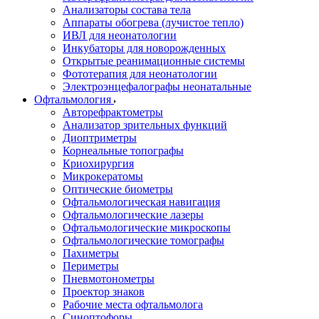
Анализаторы состава тела
Аппараты обогрева (лучистое тепло)
ИВЛ для неонатологии
Инкубаторы для новорожденных
Открытые реанимационные системы
Фототерапия для неонатологии
Электроэнцефалографы неонатальные
Офтальмология
Авторефрактометры
Анализатор зрительных функций
Диоптриметры
Корнеальные топографы
Криохирургия
Микрокератомы
Оптические биометры
Офтальмологическая навигация
Офтальмологические лазеры
Офтальмологические микроскопы
Офтальмологические томографы
Пахиметры
Периметры
Пневмотонометры
Проектор знаков
Рабочие места офтальмолога
Синоптофоры