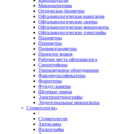
Криохирургия
Микрокератомы
Оптические биометры
Офтальмологическая навигация
Офтальмологические лазеры
Офтальмологические микроскопы
Офтальмологические томографы
Пахиметры
Периметры
Пневмотонометры
Проектор знаков
Рабочие места офтальмолога
Синоптофоры
Ультразвуковое оборудование
Факоэмульсификаторы
Фороптеры
Фундус-камеры
Щелевые лампы
Электроретинографы
Эндотелиальные микроскопы
Стоматология
Стоматология
Автоклавы
Визиографы