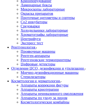
Криооборудование
Ламинарные боксы
Микроскопы лабораторные
Окраска препаратов
Проточные цитометры и сортеры
Со2 инкубаторы
Средоварки
Холодильники лабораторные
Хроматографы лабораторные
Центрифуги
Экспресс тест
Рентгенология
Проявочные машины
Рентген-аппараты
Рентгеновские термопринтеры
Цифровые детекторы
Отделение ЦСО, дезинфекции и утилизации
Моечно-дезинфекционные машины
Стерилизаторы
Косметология и дерматология
Аппараты коррекции фигуры
Аппараты криотерапии
Аппараты неинвазивного омоложения
Аппараты по уходу за лицом
Косметологические комбайны