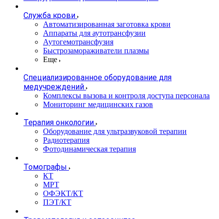
Служба крови
Автоматизированная заготовка крови
Аппараты для аутотрансфузии
Аутогемотрансфузия
Быстрозамораживатели плазмы
Еще
Специализированное оборудование для
медучреждений
Комплексы вызова и контроля доступа персонала
Мониторинг медицинских газов
Терапия онкологии
Оборудование для ультразвуковой терапии
Радиотерапия
Фотодинамическая терапия
Томографы
КТ
МРТ
ОФЭКТ/КТ
ПЭТ/КТ