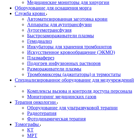
Медицинские мониторы для хирургии
Оборудование для оснащения морга
Служба крови
Автоматизированная заготовка крови
Аппараты для аутотрансфузии
Аутогемотрансфузия
Быстрозамораживатели плазмы
Гемодиализ
Инкубаторы для хранения тромбоцитов
Искусственное кровообращение (ЭКМО)
Плазмаферез
Подогрев инфузионных растворов
Размораживатели плазмы
Тромбомиксеры (аджитаторы) и термостаты
Специализированное оборудование для медучреждений
Комплексы вызова и контроля доступа персонала
Мониторинг медицинских газов
Терапия онкологии
Оборудование для ультразвуковой терапии
Радиотерапия
Фотодинамическая терапия
Томографы
КТ
МРТ