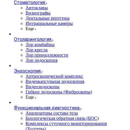
Стоматология
Автоклавы
Визиографы
Дентальные рентгены
Интраоральные камеры
Еще
Отоларингология
Лор комбайны
Лор кресла
Лор принадлежности
Лор эндоскопия
Эндоскопия
Артроскопический комплекс
Видеокапсульная эндоскопия
Видеоэндоскопы
Гибкие эндоскопы (Фиброcкопы)
Еще
Функциональная диагностика
Анализаторы состава тела
Биологическая обратная связь (БОС)
Комплексы суточного мониторирования
(Холтеры)