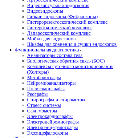
Видеокапсульная эндоскопия
Видеоэндоскопы
Гибкие эндоскопы (Фиброcкопы)
Гистерорезектоскопический комплекс
Гистероскопический комплекс
Лапароскопический комплекс
Мойки для эндоскопов
Шкафы для хранения и сушки эндоскопов
Функциональная диагностика
Анализаторы состава тела
Биологическая обратная связь (БОС)
Комплексы суточного мониторирования
(Холтеры)
Метаболографы
Нейромиоанализаторы
Полисомнографы
Реографы
Спирографы и спирометры
Стресс-системы
Сфигмометры
Электрокардиографы
Электронейромиографы
Электроэнцефалографы
Эхоэнцефалоскопы