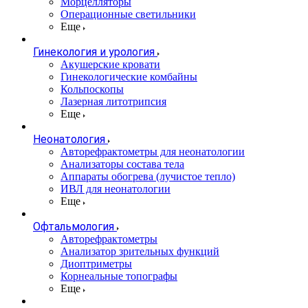
Морцелляторы
Операционные светильники
Еще
Гинекология и урология
Акушерские кровати
Гинекологические комбайны
Кольпоскопы
Лазерная литотрипсия
Еще
Неонатология
Авторефрактометры для неонатологии
Анализаторы состава тела
Аппараты обогрева (лучистое тепло)
ИВЛ для неонатологии
Еще
Офтальмология
Авторефрактометры
Анализатор зрительных функций
Диоптриметры
Корнеальные топографы
Еще