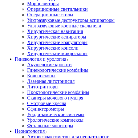
Морцелляторы
Операционные светильники
Операционные столы
Ультразвуковые деструкторы-аспираторы
Ультразвуковые костные скальпели
Хирургическая навигация
Хирургические аспираторы
Хирургические коагуляторы
Хирургические консоли
Хирургические микроскопы
Гинекология и урология
Акушерские кровати
Гинекологические комбайны
Кольпоскопы
Лазерная литотрипсия
Литотрипторы
Проктологические комбайны
Сканеры мочевого пузыря
Смотровые кресла
Сфинктерометры
Уродинамические системы
Урологические комплексы
Фетальные мониторы
Неонатология
Авторефрактометры для неонатологии