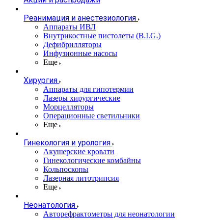
Реанимация и анестезиология
Аппараты ИВЛ
Внутрикостные пистолеты (B.I.G.)
Дефибрилляторы
Инфузионные насосы
Еще
Хирургия
Аппараты для гипотермии
Лазеры хирургические
Морцелляторы
Операционные светильники
Еще
Гинекология и урология
Акушерские кровати
Гинекологические комбайны
Кольпоскопы
Лазерная литотрипсия
Еще
Неонатология
Авторефрактометры для неонатологии