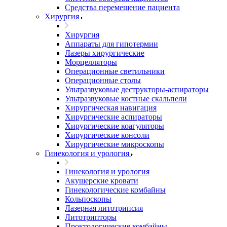
Средства перемещение пациента
Хирургия
Хирургия
Аппараты для гипотермии
Лазеры хирургические
Морцелляторы
Операционные светильники
Операционные столы
Ультразвуковые деструкторы-аспираторы
Ультразвуковые костные скальпели
Хирургическая навигация
Хирургические аспираторы
Хирургические коагуляторы
Хирургические консоли
Хирургические микроскопы
Гинекология и урология
Гинекология и урология
Акушерские кровати
Гинекологические комбайны
Кольпоскопы
Лазерная литотрипсия
Литотрипторы
Проктологические комбайны