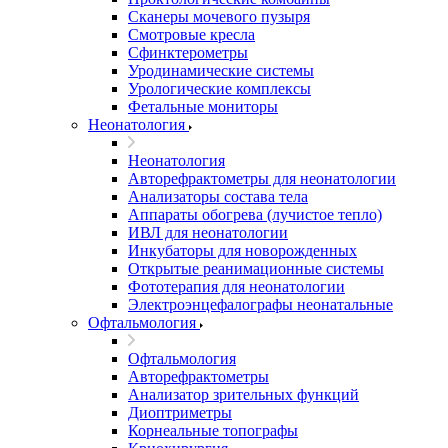
Сканеры мочевого пузыря
Смотровые кресла
Сфинктерометры
Уродинамические системы
Урологические комплексы
Фетальные мониторы
Неонатология
Неонатология
Авторефрактометры для неонатологии
Анализаторы состава тела
Аппараты обогрева (лучистое тепло)
ИВЛ для неонатологии
Инкубаторы для новорожденных
Открытые реанимационные системы
Фототерапия для неонатологии
Электроэнцефалографы неонатальные
Офтальмология
Офтальмология
Авторефрактометры
Анализатор зрительных функций
Диоптриметры
Корнеальные топографы