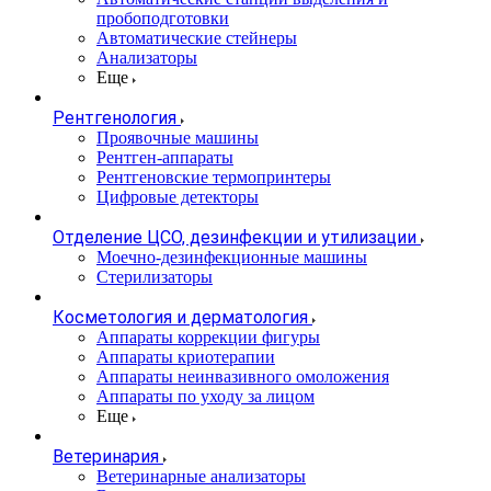
пробоподготовки
Автоматические стейнеры
Анализаторы
Еще
Рентгенология
Проявочные машины
Рентген-аппараты
Рентгеновские термопринтеры
Цифровые детекторы
Отделение ЦСО, дезинфекции и утилизации
Моечно-дезинфекционные машины
Стерилизаторы
Косметология и дерматология
Аппараты коррекции фигуры
Аппараты криотерапии
Аппараты неинвазивного омоложения
Аппараты по уходу за лицом
Еще
Ветеринария
Ветеринарные анализаторы