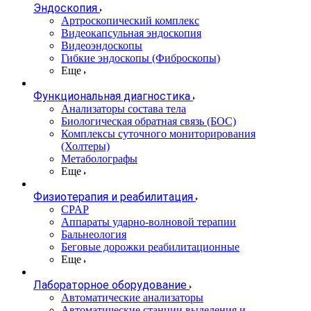
Эндоскопия
Артроскопический комплекс
Видеокапсульная эндоскопия
Видеоэндоскопы
Гибкие эндоскопы (Фиброcкопы)
Еще
Функциональная диагностика
Анализаторы состава тела
Биологическая обратная связь (БОС)
Комплексы суточного мониторирования
(Холтеры)
Метаболографы
Еще
Физиотерапия и реабилитация
CPAP
Аппараты ударно-волновой терапии
Бальнеология
Беговые дорожки реабилитационные
Еще
Лабораторное оборудование
Автоматические анализаторы
Автоматические станции выделения и