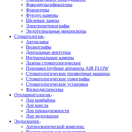
Факоэмульсификаторы
Фороптеры
Фундус-камеры
Щелевые лампы
Электроретинографы
Эндотелиальные микроскопы
Стоматология
Автоклавы
Визиографы
Дентальные рентгены
Интраоральные камеры
Лазеры стоматологические
Порошкоструйные аппараты AIR FLOW
Стоматологические проявочные машины
Стоматологические томографы
Стоматологические установки
Физиодиспенсеры
Отоларингология
Лор комбайны
Лор кресла
Лор принадлежности
Лор эндоскопия
Эндоскопия
Артроскопический комплекс
Видеокапсульная эндоскопия