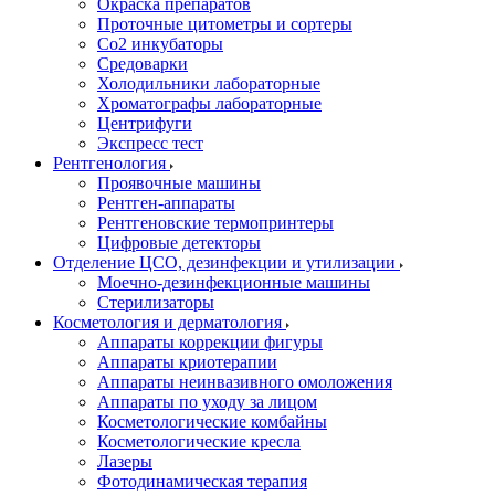
Окраска препаратов
Проточные цитометры и сортеры
Со2 инкубаторы
Средоварки
Холодильники лабораторные
Хроматографы лабораторные
Центрифуги
Экспресс тест
Рентгенология
Проявочные машины
Рентген-аппараты
Рентгеновские термопринтеры
Цифровые детекторы
Отделение ЦСО, дезинфекции и утилизации
Моечно-дезинфекционные машины
Стерилизаторы
Косметология и дерматология
Аппараты коррекции фигуры
Аппараты криотерапии
Аппараты неинвазивного омоложения
Аппараты по уходу за лицом
Косметологические комбайны
Косметологические кресла
Лазеры
Фотодинамическая терапия