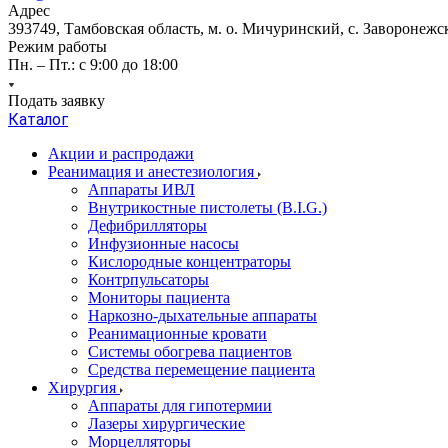
Адрес
393749, Тамбовская область, м. о. Мичуринский, с. Заворонежск
Режим работы
Пн. – Пт.: с 9:00 до 18:00
Подать заявку
Каталог
Акции и распродажи
Реанимация и анестезиология
Аппараты ИВЛ
Внутрикостные пистолеты (B.I.G.)
Дефибрилляторы
Инфузионные насосы
Кислородные концентраторы
Контрпульсаторы
Мониторы пациента
Наркозно-дыхательные аппараты
Реанимационные кровати
Системы обогрева пациентов
Средства перемещение пациента
Хирургия
Аппараты для гипотермии
Лазеры хирургические
Морцелляторы