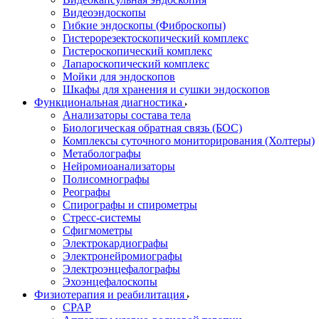
Видеоэндоскопы
Гибкие эндоскопы (Фиброcкопы)
Гистерорезектоскопический комплекс
Гистероскопический комплекс
Лапароскопический комплекс
Мойки для эндоскопов
Шкафы для хранения и сушки эндоскопов
Функциональная диагностика
Анализаторы состава тела
Биологическая обратная связь (БОС)
Комплексы суточного мониторирования (Холтеры)
Метаболографы
Нейромиоанализаторы
Полисомнографы
Реографы
Спирографы и спирометры
Стресс-системы
Сфигмометры
Электрокардиографы
Электронейромиографы
Электроэнцефалографы
Эхоэнцефалоскопы
Физиотерапия и реабилитация
CPAP