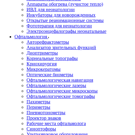
Аппараты обогрева (лучистое тепло)
ИВЛ для неонатологии
Инкубаторы для новорожденных
Открытые реанимационные системы
Фототерапия для неонатологии
Электроэнцефалографы неонатальные
Офтальмология
Авторефрактометры
Анализатор зрительных функций
Диоптриметры
Корнеальные топографы
Криохирургия
Микрокератомы
Оптические биометры
Офтальмологическая навигация
Офтальмологические лазеры
Офтальмологические микроскопы
Офтальмологические томографы
Пахиметры
Периметры
Пневмотонометры
Проектор знаков
Рабочие места офтальмолога
Синоптофоры
Ультразвуковое оборудование