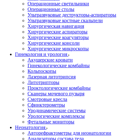
Операционные светильники
Операционные столы
Ультразвуковые деструкторы-аспираторы
Ультразвуковые костные скальпели
Хирургическая навигация
Хирургические аспираторы
Хирургические коагуляторы
Хирургические консоли
Хирургические микроскопы
Гинекология и урология
Акушерские кровати
Гинекологические комбайны
Кольпоскопы
Лазерная литотрипсия
Литотрипторы
Проктологические комбайны
Сканеры мочевого пузыря
Смотровые кресла
Сфинктерометры
Уродинамические системы
Урологические комплексы
Фетальные мониторы
Неонатология
Авторефрактометры для неонатологии
Анализаторы состава тела