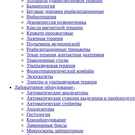
Аппараты ударно-волновой терапии
Бальнеология
Беговые дорожки реабилитационные
Вибротерапия
Декомпрессия позвоночника
Кресла магнитной терапии
Кровати проожоговые
Лазерная терапия
Подъемник медицинский
Реабилитационные тренажеры
Текар терапия, контактная диатермия
Тракционные столы
Ультразвуковая терапия
Физиотерапевтический комбайн
Экзоскелеты
Электро и ультразвуковая терапия
Лабораторное оборудование
Автоматические анализаторы
Автоматические станции выделения и пробоподгот
Автоматические стейнеры
Анализаторы
Гистология
Криооборудование
Ламинарные боксы
Микроскопы лабораторные